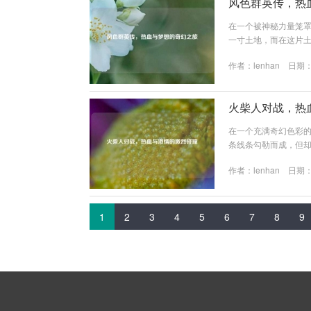
风色群英传，热
在一个被神秘力量笼
一寸土地，而在这片土
开帷幕。 故事开始于
作者：
lenhan
日期：2
其来的黑暗势力打破
恐慌，他们不知道该
同的地方，有着不同的背
火柴人对战，热
在一个充满奇幻色彩的
条线条勾勒而成，但
瞩目的活动，它代表着
作者：
lenhan
日期：2
子来临，四面八方的
欲聋，他们期待着即将
验丰富的老将疾风，和初
1
2
3
4
5
6
7
8
9