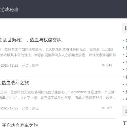
游戏秘籍
之乱世枭雄〉，热血与权谋交织
有一款经典之作如同璀璨星辰，长久以来闪耀着独特的光芒，它就是《三国战
款游戏以其丰富的玩法、精彩的剧情和深入人心的角色设定，带领玩家穿越回那
的三国乱世。 《三国战记之乱世枭雄》以东汉末年的三国时期为宏大背景，
243
025.12.22 分类：
综合
，天下大乱，各路诸侯纷纷崛起，形成了一个个强大的军事集团，游戏巧妙地将
著名战役融入其中，让玩家仿佛亲身置身于那个波澜壮阔的时代，从官渡之战曹
定统一北方的基础...
，开启热血战斗之旅
有一些独特的元素能够瞬间抓住玩家的心，“Battlehand”便是这样一个充满
attlehand”，从名字上看，就充满了战斗的气息。“Battle”代表着战斗、较量，
为手，仿佛寓意着玩家将用自己的双手去掌控一场又一场激烈的战斗，它就像是一把
167
025.12.22 分类：
热点
腾的战斗世界。 想象一下，当你踏入“Battlehand”所构建的世界，那是一个充
这里有巍峨的山峰，隐藏着神秘的宝藏和强大的敌人...
下
5，开启热血赛车之旅