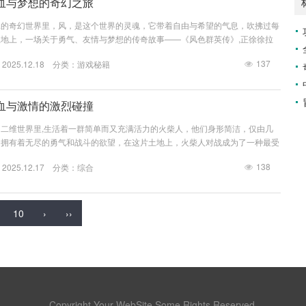
血与梦想的奇幻之旅
罩的奇幻世界里，风，是这个世界的灵魂，它带着自由与希望的气息，吹拂过每
地上，一场关于勇气、友情与梦想的传奇故事——《风色群英传》,正徐徐拉
一个宁静的小村庄，这里的人们过着简单而又充实的生活，平静的生活被突如
137
025.12.18 分类：
游戏秘籍
，邪恶的魔物从地下涌出，烧杀抢掠，所到之处一片狼藉，村庄里的人们陷入了
如何应对这突如其来的灾难，就在这时，一群年轻的勇士站了出来，他们来自不
景和技能，但他们...
血与激情的激烈碰撞
二维世界里,生活着一群简单而又充满活力的火柴人，他们身形简洁，仅由几
却拥有着无尽的勇气和战斗的欲望，在这片土地上，火柴人对战成为了一种最受
荣誉、力量与尊严。 在这个世界的中心,有一个巨大的竞技场，每当对战的日
138
025.12.17 分类：
综合
火柴人便会汇聚于此，竞技场的看台上座无虚席，观众们的欢呼声和呐喊声震耳
上演的精彩对决。 又一场激烈的火柴人对战即将拉开帷幕,对战双方分别是经
出茅庐却天...
10
›
››
Copyright Your WebSite.Some Rights Reserved.