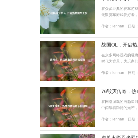
在众多经典的赛车游戏
无数赛车游戏爱好者
验，我们就来详细探讨
作者：
lenhan
日期：2
力，它以保时捷汽车
调校，无论是外观的
一大亮点，从蜿蜒曲折的
战国OL，开启
在众多网络游戏的璀璨
时代为背景，为玩家们
代，是中国历史上一
作者：
lenhan
日期：2
开了一场场惊心动魄的
到那个时代的风云变
的城池、奔腾的战马、
76毁灭传奇，
在网络游戏的浩瀚星河
中闪耀着独特的光芒，它
更是赋予了它别样的
作者：
lenhan
日期：2
徐徐展开，巍峨的比
想。 在 1.76 
域，与各种妖魔鬼怪...
魔兽火影忍者羁