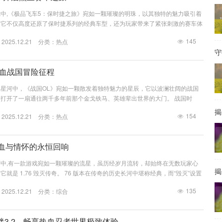
中,《极品飞车5：保时捷之旅》宛如一颗璀璨的明珠，以其独特的魅力吸引着
，它不仅高度还原了保时捷系列的经典车型，还为玩家带来了紧张刺激的赛车体
一下《极品飞车5》的下载相关事宜。 《极品飞车5》有着其独特的游戏魅
145
025.12.21 分类：
热点
为主题，收录了从经典到现代的众多保时捷车型，每一辆车都经过精心的建模和
守
细节还是驾驶的手感，都力求给玩家最真实的体验，游戏中丰富多样的赛道也是
山间小道到宽阔...
热血战国冒险征程
星河中，《战国OL》宛如一颗散发着独特魅力的星辰，它以波澜壮阔的战国
打开了一扇通往两千多年前那个金戈铁马、英雄辈出世界的大门。 战国时
个极为特殊的时期，诸侯纷争，战火纷飞，各国为了争夺土地、人口和资源，展
揭
154
025.12.21 分类：
热点
较量。《战国OL》巧妙地将这段历史进行了深度还原，让玩家能够亲身感受
幻，当你踏入游戏的那一刻，仿佛穿越时空，置身于战国的广袤大地之上，古朴
飘扬的旗帜，每一个细...
热血与情怀的永恒回响
中,有一款游戏宛如一颗璀璨的流星，虽历经岁月流转，却始终在无数玩家心
揭
就是 1.76 毁灭传奇。 76 版本在传奇的历史长河中堪称经典，而“毁灭”设置
魅力，初次接触这款游戏，那熟悉又充满奇幻色彩的玛法大陆便如画卷般在眼前
135
025.12.21 分类：
综合
奇城，神秘的沃玛森林，阴森的僵尸洞，每一处场景都承载着玩家的热血与梦
毁灭传奇里，升级之路不再一帆风顺，玩家需要手持简陋的武器，深入怪物横行的区
绊3.2，畅享热血忍者世界极致体验