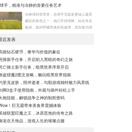
干着违背人道、危害全球的勾当。 从历史上
球手，精准与冷静的首要任务艺术
索者去揭开它那神秘的面纱。 卡迪达克位于
看,生物武器的使用曾经给人类带来过惨痛的
一片偏远的地域,那里有着复杂多样的地形地
在棒球的世界里，击球手无疑是赛场上最受
教训，在战争时期，某些国家就曾利用细
貌，高耸入云的山脉连绵起伏，像是大自然
瞩目的角色之一，他们手持球棒，站在本垒
菌、病毒...
用巨手堆砌而成的巍峨屏障，山峰上终年积
板前，面对呼啸而来的高速球，肩负着为球
雪不化，在阳光的照耀下闪耀着刺眼的银
队得分的重任，而击球手的首要任务，并非
光，仿佛是大自然赐予这片土地的皇冠，而
最近发表
仅仅是将球击出，而是在每一次击球过程中,
山脚下，则是一片郁郁葱葱的森林，森林里
完美融合精准与冷静。 精准，是击球手的核
树木种类繁多，高大的乔木遮天蔽日，阳光
高级钻石硬币，奢华与价值的象征
心技能，棒球比赛中，投手投出的球速度、
只能透过枝叶的缝隙...
死骑新手任务，开启初入黑暗的奇幻之旅
轨迹各不相同，有快速直球、变化莫测的曲
线球，还有刁钻的滑球，击球手需要在极短
死亡骑士新手任务，暗黑世界序章开启
的时间内，准确判断球的速度、方向和落
侠盗猎魔2图文攻略，畅玩暗黑世界指南
点，然后调整自己的击球动作，这不仅要求
约里克皮肤，陪伴逝者，勾勒游戏独特魅力风景线
击球手具备出色的视力和反应能力,更需要大
剑网3盒子使用指南，外观与插件轻松上手
量的训练来培养对球...
火炮技能，解锁战争之神的制胜密码
Wow！巨无霸带来美食界震撼体验
英雄联盟巨魔之王，冰原恶煞的传奇之路
御龙在天饰品，游戏人生的璀璨点缀