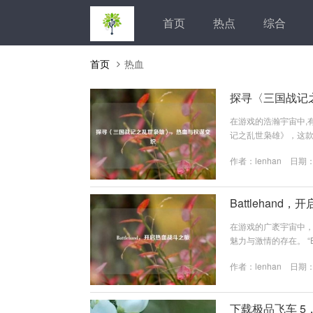
首页
热点
综合
首页
热血
探寻〈三国战记
在游戏的浩瀚宇宙中,
记之乱世枭雄》，这
个群雄逐鹿、战火纷飞
作者：
lenhan
日期：2
这个时期，汉室衰微
历史上的重大事件和
操以少胜多击败袁绍，奠
Battlehand
在游戏的广袤宇宙中，总
魅力与激情的存在。 “B
而“hand”可理解
作者：
lenhan
日期：2
钥匙,打开了一个热血沸
满奇幻与挑战的地方，
下载极品飞车 