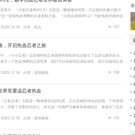
击
世界中，《火影忍者羁绊3.2》无疑是一颗璀璨的明星，它以独特的魅力吸引
开启一场场热血沸腾的忍者冒险之旅。 《火影忍者羁绊3.2》巧妙地将经典的动
融入到魔兽争霸的游戏框架之中，一进入游戏，那熟悉的忍者形象便跃然眼前，
137
025.12.19 分类：
热点
众多人气角色纷纷登场，每个角色都拥有着还原度极高的技能和特点，鸣人的螺
起来依旧带着强大的威力，光影闪烁之间，仿佛能看到动漫中鸣人刻苦修炼后释
佐助的千...
略，开启热血忍者之旅
界中，《小小忍者》以其独特的忍者题材和精彩的玩法吸引了众多玩家的目光，
置身于一个热血沸腾的忍者世界，我们可以体验到忍者的成长、战斗的激情以及
是一份详细的《小小忍者》攻略,帮助大家更好地开启自己的忍者之旅。 新手
138
025.12.18 分类：
游戏秘籍
小小忍者》的世界，首先要做的就是选择一个适合自己的角色，游戏中有多种
选择，比如风属性、火属性、水属性等，每个属性都有其独特的技能和特点，如
那么火属性忍...
世界里重温忍者热血
，《火影忍者》无疑是一颗璀璨夺目的巨星，它以其精彩绝伦的剧情、个性鲜明
斗，俘获了无数粉丝的心，而当这一经典IP与像素风格相结合，便诞生了别具
为我们开启了一段全新的忍者冒险之旅。 像素风，这种看似简单、复古的艺术形
132
025.12.18 分类：
游戏秘籍
魅力，它用一个个方块像素构建出的世界，充满了童趣与怀旧感，当《火影忍
化后，那些熟悉的场景、角色都以一种全新的面貌呈现在我们眼前，木叶村不再
忍者村落，而...