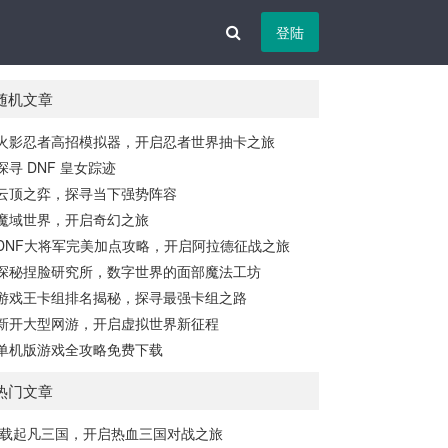
登陆
随机文章
火影忍者高招模拟器，开启忍者世界抽卡之旅
探寻 DNF 皇女踪迹
云顶之弈，探寻当下强势阵容
魔域世界，开启奇幻之旅
DNF大将军完美加点攻略，开启阿拉德征战之旅
探秘捏脸研究所，数字世界的面部魔法工坊
游戏王卡组排名揭秘，探寻最强卡组之路
新开大型网游，开启虚拟世界新征程
单机版游戏全攻略免费下载
热门文章
载起凡三国，开启热血三国对战之旅