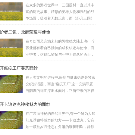
在众多的游戏世界中，三国题材一直以其丰
富的历史故事、精彩的英雄人物和激烈的战
争场景，吸引着无数玩家，而《起凡三国》
这款游戏，凭借其独特的玩法和浓厚的三国
护者二觉，觉醒荣耀与使命
氛围，成为了许多三国游戏爱好者的心头
好，就让我们一起来了解一下如何进行起凡
在奇幻而又充满未知的阿拉德大陆上,每一个
三国下载,开启一段热血的三国对战之旅。
职业都有着自己独特的成长轨迹与使命，而
《起凡三国》为玩家们构建了一个充满激情
守护者，这群以坚韧与守护为信念的勇士，
与挑战的三国战场，你可以化身为三国时期
在经历了漫长的磨砺与沉淀后，迎来了他们
的知名将领，如勇猛无双的吕布、足智多谋
开瘟疫工厂罪恶面纱
至关重要的二次觉醒，绽放出了更为耀眼的
的诸葛亮、忠义双全的关羽等，率领自己的
光芒。 守护者,自踏上这片大陆的那一刻
在人类文明的进程中,疾病与健康始终是紧密
军队在战场上冲锋陷阵、排兵布阵，游戏中
起，便肩负着守护的重任，他们身躯魁梧，
交织的话题，而当“瘟疫工厂”这一充满罪恶
的每一场战斗都充满了变...
手持巨盾，宛如一道不可逾越的城墙，为队
与阴谋的词汇浮出水面时，它所带来的不仅
友们遮风挡雨，抵御着来自各方的邪恶势
仅是对公共卫生安全的威胁，更是对人类良
力，最初，他们凭借着基础的技能和坚定的
开卡迪达克神秘魅力的面纱
知和国际秩序的严重挑战。 “瘟疫工厂”并非
意志，在一次次战斗中积累着经验，不断成
是自然形成的某种场所，而是一些别有用心
在广袤而神秘的自然世界中,有一个鲜为人知
长，无论是在阴森恐怖的地下墓穴，还是在
的势力为了实现其不可告人的目的，秘密设
却充满独特魅力的地方——卡迪达克，它宛
战火纷飞的前线战场，守...
立的进行生物武器研发和试验的地方，这些
如一颗被岁月遗忘在角落的璀璨明珠，静静
所谓的“工厂”，披着科学研究的外衣，实则
地散发着属于自己的光芒，等待着勇敢的探