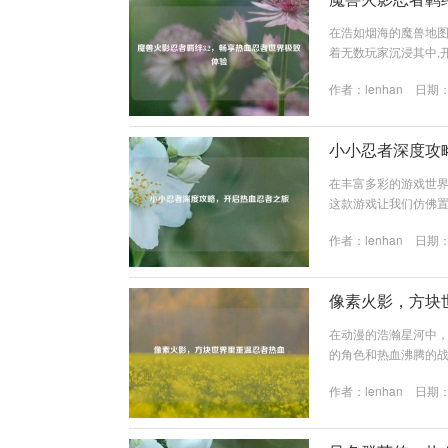
在浩如烟海的魔兽地图
着无数玩家沉浸其中,
漫《火影忍者》元素
作者：
lenhan
日期：2
鸣人、佐助、小樱等
旋丸，在游戏中施展
放这一技能的飒爽英姿；
小小忍者深度攻
在丰富多彩的游戏世
这款游戏让我们仿佛
团队协作的快乐，以下
作者：
lenhan
日期：2
入门 当你初次踏入《
不同属性的忍者可供
果你喜欢高爆发的攻击，
像素火影，方块
在动漫的浩瀚星河中
的角色和热血沸腾的战
一格的“像素火影”,
作者：
lenhan
日期：2
式，却拥有着独特的
者》中的元素被像素
是动漫中那繁华而宏大的