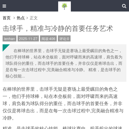
首页
热点
正文
击球手，精准与冷静的首要任务艺术
lenhan
2025-11-27
阅读:406
评论:0
在棒球的世界里，击球手无疑是赛场上最受瞩目的角色之一，
他们手持球棒，站在本垒板前，面对呼啸而来的高速球，肩负着为
球队得分的重任，而击球手的首要任务，并非仅仅是将球击出，而
是在每一次击球过程中,完美融合精准与冷静。 精准，是击球手的
核心技能...
在棒球的世界里，击球手无疑是赛场上最受瞩目的角色之
一，他们手持球棒，站在本垒板前，面对呼啸而来的高速
球，肩负着为球队得分的重任，而击球手的首要任务，并非
仅仅是将球击出，而是在每一次击球过程中,完美融合精准与
冷静。
精准，是击球手的核心技能，棒球比赛中，投手投出的球速