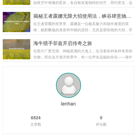
如夜空中璀璨的星辰，各自散发着独特的光芒，而约里克，这
土，残垣断壁间不时有幽灵般的生物飘荡而过，新手任务就在
位守墓人英雄，以其神秘、暗黑的风格吸引了不少玩家的目
这样的氛围中拉开了帷幕，这不仅仅是一场简单的任务体验，
光，他的那些精美皮肤更是在游戏中为玩家带来了别样的体
揭秘王者露娜无限大招使用法，峡谷肆意驰骋不是梦！
更是一次深入了解死亡骑士背景故事和职业特...
验。 约里克的原始皮肤自带一种阴森的气息,他身着黑色的长
在王者荣耀的世界里，露娜是一位极具魅力和操作难度的英
袍，头戴破旧的帽子，手中那巨大的墓园铲仿佛能轻易地掘开
雄，她那飘逸的身姿和华丽的连招，尤其是那惊艳的大招，常
坟墓，召唤出墓穴中的亡魂，他的技能特效也与整体风格相契
常能在团战中创造出以少胜多的奇迹，要想熟练掌握露娜的大
合，召唤出的灵体如同从黑暗深渊中涌出的幽灵，在战场上肆
招无限使用，并非易事，下面,就让我们一起来揭开其中的奥
海牛猎手菲兹开启传奇之旅
意穿梭，为他的战斗增添了一份恐怖与神秘，原始皮...
秘。 理解露娜大招机制 露娜的大招“新月突击”，是她核心的技
在那片广袤无垠、神秘莫测的大海上，生活着各种各样奇异的
能，该技能能让露娜向指定目标发起突击，造成法术伤害，在
生物，而在这片海洋世界中，有一位声名远扬的存在——海牛
释放大招后的一段时间内，如果露娜命中了敌方英雄、野怪或
猎手菲兹。 菲兹是一个身材矫健、眼神锐利的年轻猎手，他自
者小兵，就可以再次使用大招，这就是露娜能够实现无限连招
幼生长在海边的小渔村，从小就对大海有着一种特殊的情感和
的基础，只要露娜在大招的冷却时间内，能够...
敬畏，他常常听村里的老人们讲述着大海里那些神奇生物的故
事，其中海牛的传说最让他着迷，海牛，这种体型庞大却性情
温和的生物，在大海的深处悠然生活，它们的肉据说美味无
比，它们的皮更是有着极高的价值，菲兹在心中暗暗立下了成
为一名出色海牛猎手的志向。 随着时间的推移,...
lenhan
6524
0
文章数
评论数