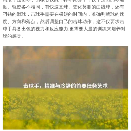
度、轨迹各不相同，有快速直球、变化莫测的曲线球，还有
刁钻的滑球，击球手需要在极短的时间内，准确判断球的速
度、方向和落点，然后调整自己的击球动作，这不仅要求击
球手具备出色的视力和反应能力,更需要大量的训练来培养对
球的感觉。