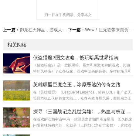
扫一扫在手机阅读、分享本文
上一篇：
御龙在天饰品，游戏人生的璀璨点缀
下一篇：
Wow！巨无霸带来美食界震撼体验
相关阅读
侠盗猎魔2图文攻略，畅玩暗黑世界指南
《侠盗猎魔2》是一款以黑暗、暴力和刺激著称的游戏，其独
特的风格吸引了众多玩家，游戏中复杂的任务、多样的场景和
富有挑战性的战斗让不少玩家感到困惑，本文将为大家带来一
份详细的图文攻略，助力玩家顺利通关,深入体验这款游戏的魅
英雄联盟巨魔之王，冰原恶煞的传奇之路
力。 游戏初始准备 在开始游戏前，需要对游戏的基本操作有一
在《英雄联盟》（League of Legends，简称 LOL）那广袤无
定了解。《侠盗猎魔2》的操作较为丰富，包括移动、攻击、
垠且危机四伏的符文大陆上，众多英雄各展风采，而巨魔之王
潜行等多个方面。 移动操作：使用键盘的方向键或者W、A、
特朗德尔宛如冰原上的一座巍峨巨峰，散发着令人胆寒的气息,
S、D键来控制主角的前后左右移动，在游戏中，不同的移动速
书写着属于自己的独特传奇。 巨魔之王特朗德尔出生于弗雷尔
探寻〈三国战记之乱世枭雄〉，热血与权谋交织
度会有不同的效果，比如快速奔...
卓德那片终年被冰雪覆盖的土地，这片严酷的环境塑造了他坚
在游戏的浩瀚宇宙中,有一款经典之作如同璀璨星辰，长久以来
韧不拔且凶狠残暴的性格，弗雷尔卓德的冰原上，部落林立，
闪耀着独特的光芒，它就是《三国战记之乱世枭雄》，这款游
为了争夺有限的资源，各个部落之间时常爆发激烈的冲突，特
戏以其丰富的玩法、精彩的剧情和深入人心的角色设定，带领
朗德尔所在的部落生活艰苦，恶劣的自然条件和其他部落的威