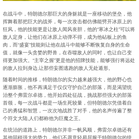
在战斗中，特朗德尔那巨大的身躯就是一座移动的堡垒，他
挥舞着那把巨大的战斧，每一次攻击都仿佛能劈开冰原上的
狂风，他的技能更是让敌人闻风丧胆，他的“寒冰之柱”可以将
敌人定身，让他们在冰原上动弹不得，成为他砧板上的鱼
肉，而“盛宴”技能则让他在战斗中能够不断恢复自身的生命
值，就像一头贪婪的野兽，在吞噬敌人的同时，也让自己变
得更加强大。“主宰之握”更是他的招牌技能，能够强行将远处
的敌人拉到身边,让那些妄图逃跑的敌人无处遁形。
随着时间的推移，特朗德尔的实力越来越强大，他的野心也
逐渐膨胀，他不再满足于仅仅守护自己的部落，而是渴望统
治整个弗雷尔卓德，他开始四处征战，挑战那些强大的部落
首领，每一次战斗都是一场生死较量，但特朗德尔凭借着自
己的勇猛和智慧，一次次地战胜了对手，他的名声传遍了整
个符文大陆,人们都称他为巨魔之王。
在统治的道路上，特朗德尔并非一帆风顺，弗雷尔卓德还有
其他同样强大的势力，他们不愿意轻易屈服于特朗德尔的统