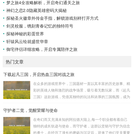
梦之旅4全攻略解析，开启奇幻通关之旅
神幻之恋2.0隐藏英雄密码大揭秘
探秘圣火徽章外传金手指，解锁游戏别样打开方式
剑灵校服，镌刻青春记忆的独特符号
探秘神秘的彩蛋世界
轩辕风云绘就盛世华章
御宅伴侣详细攻略，开启专属陪伴之旅
热门文章
下载起凡三国，开启热血三国对战之旅
在众多的游戏世界中，三国题材一直以其丰富的历史故事、精
彩的英雄人物和激烈的战争场景，吸引着无数玩家，而《起凡
三国》这款游戏，凭借其独特的玩法和浓厚的三国氛围，成为
了许多三国游戏爱好者的心头好，就让我们一起来了解一下如
守护者二觉，觉醒荣耀与使命
何进行起凡三国下载,开启一段热血的三国对战之旅。 《起凡
三国》为玩家们构建了一个充满激情与挑战的三国战场，你可
在奇幻而又充满未知的阿拉德大陆上,每一个职业都有着自己
以化身为三国时期的知名将领，如勇猛无双的吕布、足智多谋
独特的成长轨迹与使命，而守护者，这群以坚韧与守护为信念
的诸葛亮、忠义双全的关羽等，率领自己的军队在战场上冲锋
的勇士，在经历了漫长的磨砺与沉淀后，迎来了他们至关重要