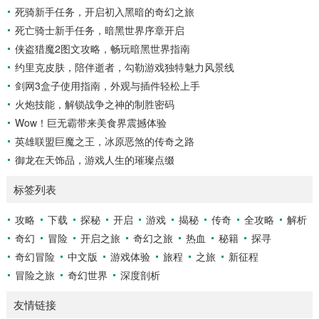
死骑新手任务，开启初入黑暗的奇幻之旅
和落点，然后调整自己的击球动作，这不仅要求击球手具备出
色的视力和反应能力,更需要大量的训练来培养对球...
死亡骑士新手任务，暗黑世界序章开启
侠盗猎魔2图文攻略，畅玩暗黑世界指南
约里克皮肤，陪伴逝者，勾勒游戏独特魅力风景线
剑网3盒子使用指南，外观与插件轻松上手
火炮技能，解锁战争之神的制胜密码
Wow！巨无霸带来美食界震撼体验
英雄联盟巨魔之王，冰原恶煞的传奇之路
御龙在天饰品，游戏人生的璀璨点缀
标签列表
攻略
下载
探秘
开启
游戏
揭秘
传奇
全攻略
解析
奇幻
冒险
开启之旅
奇幻之旅
热血
秘籍
探寻
奇幻冒险
中文版
游戏体验
旅程
之旅
新征程
冒险之旅
奇幻世界
深度剖析
友情链接