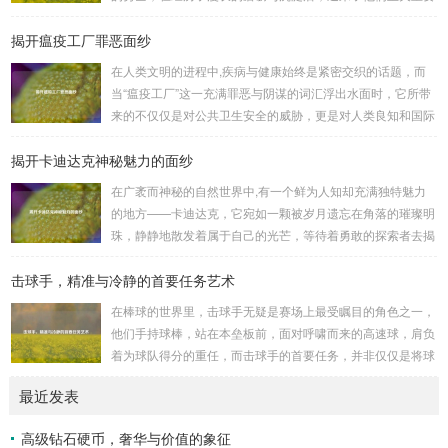
陷阵、排兵布阵，游戏中的每一场战斗都充满了变...
的二次觉醒，绽放出了更为耀眼的光芒。 守护者,自踏上这片
揭开瘟疫工厂罪恶面纱
大陆的那一刻起，便肩负着守护的重任，他们身躯魁梧，手持
巨盾，宛如一道不可逾越的城墙，为队友们遮风挡雨，抵御着
在人类文明的进程中,疾病与健康始终是紧密交织的话题，而
来自各方的邪恶势力，最初，他们凭借着基础的技能和坚定的
当“瘟疫工厂”这一充满罪恶与阴谋的词汇浮出水面时，它所带
意志，在一次次战斗中积累着经验，不断成长，无论是在阴森
来的不仅仅是对公共卫生安全的威胁，更是对人类良知和国际
恐怖的地下墓穴，还是在战火纷飞的前线战场，守...
秩序的严重挑战。 “瘟疫工厂”并非是自然形成的某种场所，而
揭开卡迪达克神秘魅力的面纱
是一些别有用心的势力为了实现其不可告人的目的，秘密设立
的进行生物武器研发和试验的地方，这些所谓的“工厂”，披着
在广袤而神秘的自然世界中,有一个鲜为人知却充满独特魅力
科学研究的外衣，实则干着违背人道、危害全球的勾当。 从
的地方——卡迪达克，它宛如一颗被岁月遗忘在角落的璀璨明
历史上看,生物武器的使用曾经给人类带来过惨痛的教训，在
珠，静静地散发着属于自己的光芒，等待着勇敢的探索者去揭
战争时期，某些国家就曾利用细菌、病毒...
开它那神秘的面纱。 卡迪达克位于一片偏远的地域,那里有着
击球手，精准与冷静的首要任务艺术
复杂多样的地形地貌，高耸入云的山脉连绵起伏，像是大自然
用巨手堆砌而成的巍峨屏障，山峰上终年积雪不化，在阳光的
在棒球的世界里，击球手无疑是赛场上最受瞩目的角色之一，
照耀下闪耀着刺眼的银光，仿佛是大自然赐予这片土地的皇
他们手持球棒，站在本垒板前，面对呼啸而来的高速球，肩负
冠，而山脚下，则是一片郁郁葱葱的森林，森林里树木种类繁
着为球队得分的重任，而击球手的首要任务，并非仅仅是将球
多，高大的乔木遮天蔽日，阳光只能透过枝叶的缝隙...
击出，而是在每一次击球过程中,完美融合精准与冷静。 精
最近发表
准，是击球手的核心技能，棒球比赛中，投手投出的球速度、
轨迹各不相同，有快速直球、变化莫测的曲线球，还有刁钻的
高级钻石硬币，奢华与价值的象征
滑球，击球手需要在极短的时间内，准确判断球的速度、方向