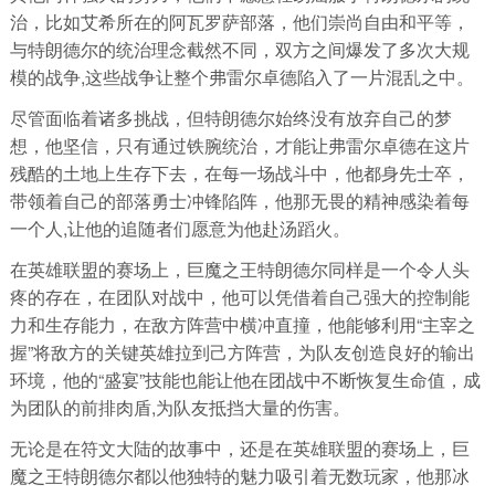
治，比如艾希所在的阿瓦罗萨部落，他们崇尚自由和平等，
与特朗德尔的统治理念截然不同，双方之间爆发了多次大规
模的战争,这些战争让整个弗雷尔卓德陷入了一片混乱之中。
尽管面临着诸多挑战，但特朗德尔始终没有放弃自己的梦
想，他坚信，只有通过铁腕统治，才能让弗雷尔卓德在这片
残酷的土地上生存下去，在每一场战斗中，他都身先士卒，
带领着自己的部落勇士冲锋陷阵，他那无畏的精神感染着每
一个人,让他的追随者们愿意为他赴汤蹈火。
在英雄联盟的赛场上，巨魔之王特朗德尔同样是一个令人头
疼的存在，在团队对战中，他可以凭借着自己强大的控制能
力和生存能力，在敌方阵营中横冲直撞，他能够利用“主宰之
握”将敌方的关键英雄拉到己方阵营，为队友创造良好的输出
环境，他的“盛宴”技能也能让他在团战中不断恢复生命值，成
为团队的前排肉盾,为队友抵挡大量的伤害。
无论是在符文大陆的故事中，还是在英雄联盟的赛场上，巨
魔之王特朗德尔都以他独特的魅力吸引着无数玩家，他那冰