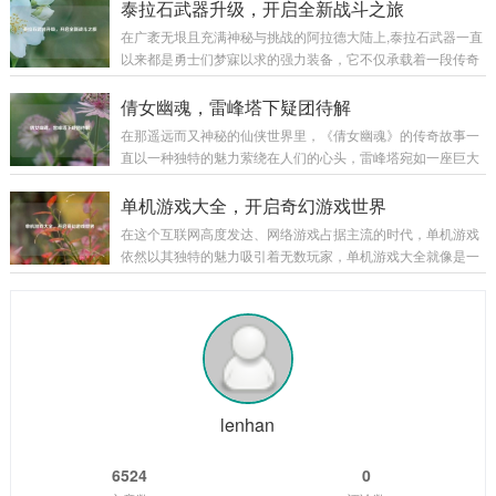
玩家穿越回那个群雄逐鹿、战火纷飞的三国乱世。 《三国战记
泰拉石武器升级，开启全新战斗之旅
胁让他们的生存岌岌可危...
之乱世枭雄》以东汉末年的三国时期为宏大背景，这个时期，
在广袤无垠且充满神秘与挑战的阿拉德大陆上,泰拉石武器一直
汉室衰微，天下大乱，各路诸侯纷纷崛起，形成了一个个强大
以来都是勇士们梦寐以求的强力装备，它不仅承载着一段传奇
的军事集团，游戏巧妙地将历史上的重大事件和著名战役融入
的历史，更以其独特的属性和强大的威力，在无数次惊心动魄
其中，让玩家仿佛亲身置身于那个波澜壮阔的时代，从官渡之
的战斗中陪伴着勇士们披荆斩棘，而泰拉石武器的升级，更是
倩女幽魂，雷峰塔下疑团待解
战曹操以少胜多击败袁绍，奠定统一北方的基础...
为这场冒险之旅增添了全新的色彩和无限的可能。 泰拉石武器
在那遥远而又神秘的仙侠世界里，《倩女幽魂》的传奇故事一
的诞生源于古老的泰拉文明,传说中，泰拉文明曾经无比辉煌，
直以一种独特的魅力萦绕在人们的心头，雷峰塔宛如一座巨大
其锻造技术更是达到了登峰造极的境界，泰拉石便是那个时代
的谜团，矗立在烟雨朦胧的江南大地，引得无数侠客、修道之
遗留下来的珍贵材料，蕴含着神秘而强大的力量，当勇士们历
士纷纷前来探寻其中隐藏的秘密。 雷峰塔，本是镇压妖邪之物
单机游戏大全，开启奇幻游戏世界
经千辛万苦，收集齐所需的材料，成功锻造出...
的神圣之地，在《倩女幽魂》的世界中，它却逐渐成为了一个
在这个互联网高度发达、网络游戏占据主流的时代，单机游戏
充满诡异和谜团的存在，关于雷峰塔的传说层出不穷，有人说
依然以其独特的魅力吸引着无数玩家，单机游戏大全就像是一
塔中封印着上古时期的强大妖邪，其怨念化作了阴云，笼罩着
座宝库，为玩家们提供了各种各样精彩纷呈的游戏体验,让我们
塔的周围；也有人传言，雷峰塔是连接阴阳两界的通道，每当
一同走进这个单机游戏的奇幻世界。 角色扮演类 角色扮演类单
月圆之夜,就会有诡异的事件发生。 有一位年...
机游戏是单机游戏大全中非常受欢迎的一个类别，以《上古卷
轴 5：天际》为例，这款游戏构建了一个宏大而开放的奇幻世
界，玩家可以自由地探索天际省的每一寸土地，与各种种族的
NPC互动，学习魔法、剑术等技能，完成丰富多样的任务，游
戏中丰富的剧情线和角色发展系统，让...
lenhan
6524
0