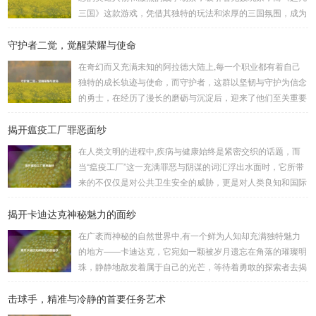
三国》这款游戏，凭借其独特的玩法和浓厚的三国氛围，成为
了许多三国游戏爱好者的心头好，就让我们一起来了解一下如
守护者二觉，觉醒荣耀与使命
何进行起凡三国下载,开启一段热血的三国对战之旅。 《起凡
三国》为玩家们构建了一个充满激情与挑战的三国战场，你可
在奇幻而又充满未知的阿拉德大陆上,每一个职业都有着自己
以化身为三国时期的知名将领，如勇猛无双的吕布、足智多谋
独特的成长轨迹与使命，而守护者，这群以坚韧与守护为信念
的诸葛亮、忠义双全的关羽等，率领自己的军队在战场上冲锋
的勇士，在经历了漫长的磨砺与沉淀后，迎来了他们至关重要
陷阵、排兵布阵，游戏中的每一场战斗都充满了变...
的二次觉醒，绽放出了更为耀眼的光芒。 守护者,自踏上这片
揭开瘟疫工厂罪恶面纱
大陆的那一刻起，便肩负着守护的重任，他们身躯魁梧，手持
巨盾，宛如一道不可逾越的城墙，为队友们遮风挡雨，抵御着
在人类文明的进程中,疾病与健康始终是紧密交织的话题，而
来自各方的邪恶势力，最初，他们凭借着基础的技能和坚定的
当“瘟疫工厂”这一充满罪恶与阴谋的词汇浮出水面时，它所带
意志，在一次次战斗中积累着经验，不断成长，无论是在阴森
来的不仅仅是对公共卫生安全的威胁，更是对人类良知和国际
恐怖的地下墓穴，还是在战火纷飞的前线战场，守...
秩序的严重挑战。 “瘟疫工厂”并非是自然形成的某种场所，而
揭开卡迪达克神秘魅力的面纱
是一些别有用心的势力为了实现其不可告人的目的，秘密设立
的进行生物武器研发和试验的地方，这些所谓的“工厂”，披着
在广袤而神秘的自然世界中,有一个鲜为人知却充满独特魅力
科学研究的外衣，实则干着违背人道、危害全球的勾当。 从
的地方——卡迪达克，它宛如一颗被岁月遗忘在角落的璀璨明
历史上看,生物武器的使用曾经给人类带来过惨痛的教训，在
珠，静静地散发着属于自己的光芒，等待着勇敢的探索者去揭
战争时期，某些国家就曾利用细菌、病毒...
开它那神秘的面纱。 卡迪达克位于一片偏远的地域,那里有着
击球手，精准与冷静的首要任务艺术
复杂多样的地形地貌，高耸入云的山脉连绵起伏，像是大自然
用巨手堆砌而成的巍峨屏障，山峰上终年积雪不化，在阳光的