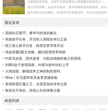
在棒球的世界里，击球手无疑是赛场上最受瞩目的角色之一，
照耀下闪耀着刺眼的银光，仿佛是大自然赐予这片土地的皇
他们手持球棒，站在本垒板前，面对呼啸而来的高速球，肩负
冠，而山脚下，则是一片郁郁葱葱的森林，森林里树木种类繁
着为球队得分的重任，而击球手的首要任务，并非仅仅是将球
多，高大的乔木遮天蔽日，阳光只能透过枝叶的缝隙...
击出，而是在每一次击球过程中,完美融合精准与冷静。 精
最近发表
准，是击球手的核心技能，棒球比赛中，投手投出的球速度、
轨迹各不相同，有快速直球、变化莫测的曲线球，还有刁钻的
高级钻石硬币，奢华与价值的象征
滑球，击球手需要在极短的时间内，准确判断球的速度、方向
死骑新手任务，开启初入黑暗的奇幻之旅
和落点，然后调整自己的击球动作，这不仅要求击球手具备出
色的视力和反应能力,更需要大量的训练来培养对球...
死亡骑士新手任务，暗黑世界序章开启
侠盗猎魔2图文攻略，畅玩暗黑世界指南
约里克皮肤，陪伴逝者，勾勒游戏独特魅力风景线
剑网3盒子使用指南，外观与插件轻松上手
火炮技能，解锁战争之神的制胜密码
Wow！巨无霸带来美食界震撼体验
英雄联盟巨魔之王，冰原恶煞的传奇之路
御龙在天饰品，游戏人生的璀璨点缀
标签列表