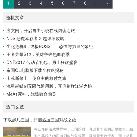
1
2
3
4
5
6
7
8
›
››
随机文章
废文网，开启自由小说在线阅读之旅
NDS 恶魔幸存者 2 超详细攻略
生化危机6，终极BOSS——恐怖与力量的象征
王者荣耀S12，英雄争锋热血赛季
DNF2017 劳动节礼包，勇士狂欢盛宴
帝国OL电脑版下载全攻略揭秘
卡苏斯修士，使命中的救赎之旅
流星蝴蝶剑无限气通用版，开启别样江湖之旅
M4A1死神，战场致命幽灵
热门文章
下载起凡三国，开启热血三国对战之旅
在众多的游戏世界中，三国题材一直以其丰富的历史故事、精
彩的英雄人物和激烈的战争场景，吸引着无数玩家，而《起凡