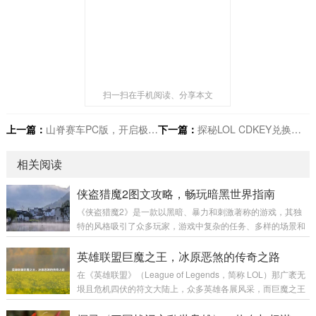
扫一扫在手机阅读、分享本文
上一篇：
山脊赛车PC版，开启极致赛车体验新纪元
下一篇：
探秘LOL CDKEY兑换码，福利与风险共舞
相关阅读
侠盗猎魔2图文攻略，畅玩暗黑世界指南
《侠盗猎魔2》是一款以黑暗、暴力和刺激著称的游戏，其独
特的风格吸引了众多玩家，游戏中复杂的任务、多样的场景和
富有挑战性的战斗让不少玩家感到困惑，本文将为大家带来一
份详细的图文攻略，助力玩家顺利通关,深入体验这款游戏的魅
英雄联盟巨魔之王，冰原恶煞的传奇之路
力。 游戏初始准备 在开始游戏前，需要对游戏的基本操作有一
在《英雄联盟》（League of Legends，简称 LOL）那广袤无
定了解。《侠盗猎魔2》的操作较为丰富，包括移动、攻击、
垠且危机四伏的符文大陆上，众多英雄各展风采，而巨魔之王
潜行等多个方面。 移动操作：使用键盘的方向键或者W、A、
特朗德尔宛如冰原上的一座巍峨巨峰，散发着令人胆寒的气息,
S、D键来控制主角的前后左右移动，在游戏中，不同的移动速