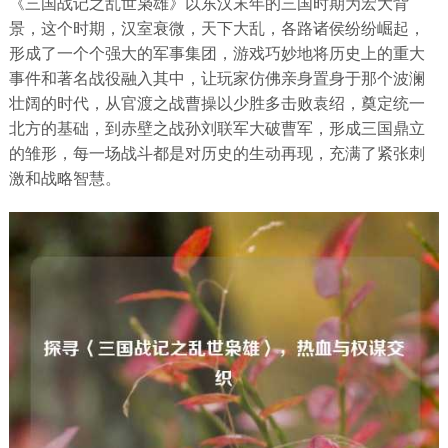
《三国战记之乱世枭雄》以东汉末年的三国时期为宏大背
景，这个时期，汉室衰微，天下大乱，各路诸侯纷纷崛起，
形成了一个个强大的军事集团，游戏巧妙地将历史上的重大
事件和著名战役融入其中，让玩家仿佛亲身置身于那个波澜
壮阔的时代，从官渡之战曹操以少胜多击败袁绍，奠定统一
北方的基础，到赤壁之战孙刘联军大破曹军，形成三国鼎立
的雏形，每一场战斗都是对历史的生动再现，充满了紧张刺
激和战略智慧。