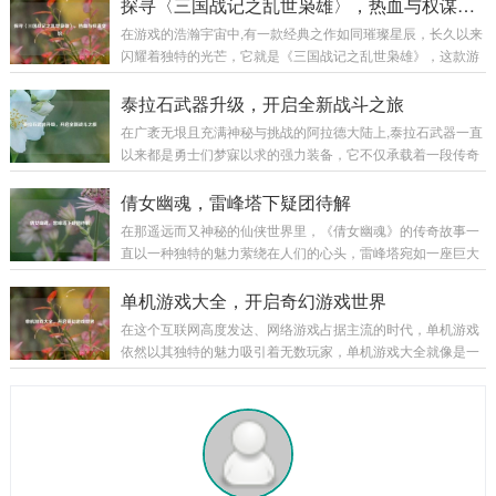
书写着属于自己的独特传奇。 巨魔之王特朗德尔出生于弗雷尔
探寻〈三国战记之乱世枭雄〉，热血与权谋交织
度会有不同的效果，比如快速奔...
卓德那片终年被冰雪覆盖的土地，这片严酷的环境塑造了他坚
在游戏的浩瀚宇宙中,有一款经典之作如同璀璨星辰，长久以来
韧不拔且凶狠残暴的性格，弗雷尔卓德的冰原上，部落林立，
闪耀着独特的光芒，它就是《三国战记之乱世枭雄》，这款游
为了争夺有限的资源，各个部落之间时常爆发激烈的冲突，特
戏以其丰富的玩法、精彩的剧情和深入人心的角色设定，带领
朗德尔所在的部落生活艰苦，恶劣的自然条件和其他部落的威
玩家穿越回那个群雄逐鹿、战火纷飞的三国乱世。 《三国战记
泰拉石武器升级，开启全新战斗之旅
胁让他们的生存岌岌可危...
之乱世枭雄》以东汉末年的三国时期为宏大背景，这个时期，
在广袤无垠且充满神秘与挑战的阿拉德大陆上,泰拉石武器一直
汉室衰微，天下大乱，各路诸侯纷纷崛起，形成了一个个强大
以来都是勇士们梦寐以求的强力装备，它不仅承载着一段传奇
的军事集团，游戏巧妙地将历史上的重大事件和著名战役融入
的历史，更以其独特的属性和强大的威力，在无数次惊心动魄
其中，让玩家仿佛亲身置身于那个波澜壮阔的时代，从官渡之
的战斗中陪伴着勇士们披荆斩棘，而泰拉石武器的升级，更是
倩女幽魂，雷峰塔下疑团待解
战曹操以少胜多击败袁绍，奠定统一北方的基础...
为这场冒险之旅增添了全新的色彩和无限的可能。 泰拉石武器
在那遥远而又神秘的仙侠世界里，《倩女幽魂》的传奇故事一
的诞生源于古老的泰拉文明,传说中，泰拉文明曾经无比辉煌，
直以一种独特的魅力萦绕在人们的心头，雷峰塔宛如一座巨大
其锻造技术更是达到了登峰造极的境界，泰拉石便是那个时代
的谜团，矗立在烟雨朦胧的江南大地，引得无数侠客、修道之
遗留下来的珍贵材料，蕴含着神秘而强大的力量，当勇士们历
士纷纷前来探寻其中隐藏的秘密。 雷峰塔，本是镇压妖邪之物
单机游戏大全，开启奇幻游戏世界
经千辛万苦，收集齐所需的材料，成功锻造出...
的神圣之地，在《倩女幽魂》的世界中，它却逐渐成为了一个
在这个互联网高度发达、网络游戏占据主流的时代，单机游戏
充满诡异和谜团的存在，关于雷峰塔的传说层出不穷，有人说
依然以其独特的魅力吸引着无数玩家，单机游戏大全就像是一
塔中封印着上古时期的强大妖邪，其怨念化作了阴云，笼罩着
座宝库，为玩家们提供了各种各样精彩纷呈的游戏体验,让我们
塔的周围；也有人传言，雷峰塔是连接阴阳两界的通道，每当
一同走进这个单机游戏的奇幻世界。 角色扮演类 角色扮演类单
月圆之夜,就会有诡异的事件发生。 有一位年...
机游戏是单机游戏大全中非常受欢迎的一个类别，以《上古卷
轴 5：天际》为例，这款游戏构建了一个宏大而开放的奇幻世
界，玩家可以自由地探索天际省的每一寸土地，与各种种族的
NPC互动，学习魔法、剑术等技能，完成丰富多样的任务，游