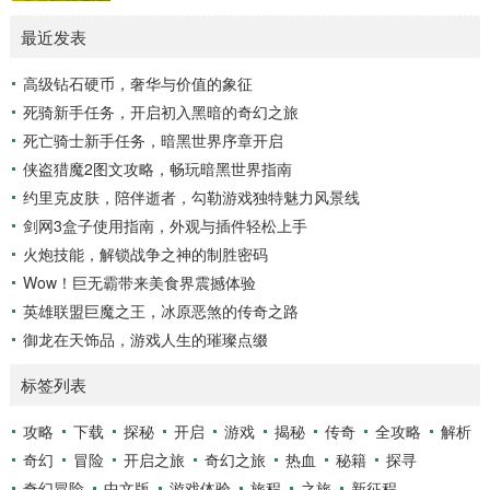
多，高大的乔木遮天蔽日，阳光只能透过枝叶的缝隙...
击出，而是在每一次击球过程中,完美融合精准与冷静。 精
最近发表
准，是击球手的核心技能，棒球比赛中，投手投出的球速度、
轨迹各不相同，有快速直球、变化莫测的曲线球，还有刁钻的
高级钻石硬币，奢华与价值的象征
滑球，击球手需要在极短的时间内，准确判断球的速度、方向
死骑新手任务，开启初入黑暗的奇幻之旅
和落点，然后调整自己的击球动作，这不仅要求击球手具备出
色的视力和反应能力,更需要大量的训练来培养对球...
死亡骑士新手任务，暗黑世界序章开启
侠盗猎魔2图文攻略，畅玩暗黑世界指南
约里克皮肤，陪伴逝者，勾勒游戏独特魅力风景线
剑网3盒子使用指南，外观与插件轻松上手
火炮技能，解锁战争之神的制胜密码
Wow！巨无霸带来美食界震撼体验
英雄联盟巨魔之王，冰原恶煞的传奇之路
御龙在天饰品，游戏人生的璀璨点缀
标签列表
攻略
下载
探秘
开启
游戏
揭秘
传奇
全攻略
解析
奇幻
冒险
开启之旅
奇幻之旅
热血
秘籍
探寻
奇幻冒险
中文版
游戏体验
旅程
之旅
新征程