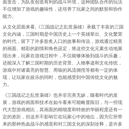
面攻击，为队友创造有利的战斗环境，这种团队合作的玩法
不仅增加了游戏的趣味性，还培养了玩家之间的默契和协作
能力。
从文化层面来看,《三国战记之乱世枭雄》承载了丰富的三国
文化内涵，三国时期是中国历史上一个英雄辈出、文化繁荣
的时代，留下了许多脍炙人口的故事和传说，游戏通过精美
的画面、精彩的剧情和角色设定，将这些文化元素生动地展
现出来，玩家在游戏过程中，不仅能够体验到战斗的乐趣，
还能深入了解三国时期的历史背景、人物事迹和文化传统，
游戏中对诸葛亮的智慧、周瑜的风流倜傥等都有一定的体
现，让玩家在娱乐的同时，也能感受到中国传统文化的魅
力。
《三国战记之乱世枭雄》也并非完美无缺，随着时代的发
展，游戏的画面和技术在如今看来可能略显陈旧，与一些现
代大型游戏相比，其画面的精细度和特效的华丽程度还有一
定的差距，但这并不影响它在玩家心中的地位，因为它所带
来的那种热血战斗的感觉和对三国文化的深刻诠释，是许多