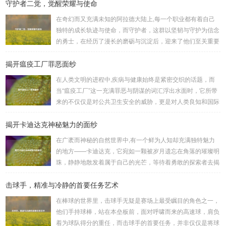
守护者二觉，觉醒荣耀与使命
何进行起凡三国下载,开启一段热血的三国对战之旅。 《起凡
三国》为玩家们构建了一个充满激情与挑战的三国战场，你可
在奇幻而又充满未知的阿拉德大陆上,每一个职业都有着自己
以化身为三国时期的知名将领，如勇猛无双的吕布、足智多谋
独特的成长轨迹与使命，而守护者，这群以坚韧与守护为信念
的诸葛亮、忠义双全的关羽等，率领自己的军队在战场上冲锋
的勇士，在经历了漫长的磨砺与沉淀后，迎来了他们至关重要
陷阵、排兵布阵，游戏中的每一场战斗都充满了变...
的二次觉醒，绽放出了更为耀眼的光芒。 守护者,自踏上这片
揭开瘟疫工厂罪恶面纱
大陆的那一刻起，便肩负着守护的重任，他们身躯魁梧，手持
巨盾，宛如一道不可逾越的城墙，为队友们遮风挡雨，抵御着
在人类文明的进程中,疾病与健康始终是紧密交织的话题，而
来自各方的邪恶势力，最初，他们凭借着基础的技能和坚定的
当“瘟疫工厂”这一充满罪恶与阴谋的词汇浮出水面时，它所带
意志，在一次次战斗中积累着经验，不断成长，无论是在阴森
来的不仅仅是对公共卫生安全的威胁，更是对人类良知和国际
恐怖的地下墓穴，还是在战火纷飞的前线战场，守...
秩序的严重挑战。 “瘟疫工厂”并非是自然形成的某种场所，而
揭开卡迪达克神秘魅力的面纱
是一些别有用心的势力为了实现其不可告人的目的，秘密设立
的进行生物武器研发和试验的地方，这些所谓的“工厂”，披着
在广袤而神秘的自然世界中,有一个鲜为人知却充满独特魅力
科学研究的外衣，实则干着违背人道、危害全球的勾当。 从
的地方——卡迪达克，它宛如一颗被岁月遗忘在角落的璀璨明
历史上看,生物武器的使用曾经给人类带来过惨痛的教训，在
珠，静静地散发着属于自己的光芒，等待着勇敢的探索者去揭
战争时期，某些国家就曾利用细菌、病毒...
开它那神秘的面纱。 卡迪达克位于一片偏远的地域,那里有着
击球手，精准与冷静的首要任务艺术
复杂多样的地形地貌，高耸入云的山脉连绵起伏，像是大自然
用巨手堆砌而成的巍峨屏障，山峰上终年积雪不化，在阳光的
在棒球的世界里，击球手无疑是赛场上最受瞩目的角色之一，
照耀下闪耀着刺眼的银光，仿佛是大自然赐予这片土地的皇
他们手持球棒，站在本垒板前，面对呼啸而来的高速球，肩负
冠，而山脚下，则是一片郁郁葱葱的森林，森林里树木种类繁
着为球队得分的重任，而击球手的首要任务，并非仅仅是将球