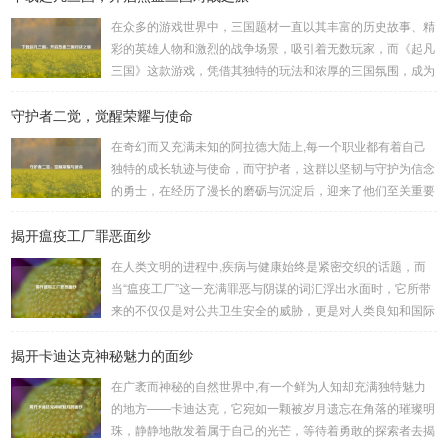
在众多的游戏世界中，三国题材一直以其丰富的历史故事、精
彩的英雄人物和激烈的战争场景，吸引着无数玩家，而《起凡
三国》这款游戏，凭借其独特的玩法和浓厚的三国氛围，成为
了许多三国游戏爱好者的心头好，就让我们一起来了解一下如
守护者二觉，觉醒荣耀与使命
何进行起凡三国下载,开启一段热血的三国对战之旅。 《起凡
三国》为玩家们构建了一个充满激情与挑战的三国战场，你可
在奇幻而又充满未知的阿拉德大陆上,每一个职业都有着自己
以化身为三国时期的知名将领，如勇猛无双的吕布、足智多谋
独特的成长轨迹与使命，而守护者，这群以坚韧与守护为信念
的诸葛亮、忠义双全的关羽等，率领自己的军队在战场上冲锋
的勇士，在经历了漫长的磨砺与沉淀后，迎来了他们至关重要
陷阵、排兵布阵，游戏中的每一场战斗都充满了变...
的二次觉醒，绽放出了更为耀眼的光芒。 守护者,自踏上这片
揭开瘟疫工厂罪恶面纱
大陆的那一刻起，便肩负着守护的重任，他们身躯魁梧，手持
巨盾，宛如一道不可逾越的城墙，为队友们遮风挡雨，抵御着
在人类文明的进程中,疾病与健康始终是紧密交织的话题，而
来自各方的邪恶势力，最初，他们凭借着基础的技能和坚定的
当“瘟疫工厂”这一充满罪恶与阴谋的词汇浮出水面时，它所带
意志，在一次次战斗中积累着经验，不断成长，无论是在阴森
来的不仅仅是对公共卫生安全的威胁，更是对人类良知和国际
恐怖的地下墓穴，还是在战火纷飞的前线战场，守...
秩序的严重挑战。 “瘟疫工厂”并非是自然形成的某种场所，而
揭开卡迪达克神秘魅力的面纱
是一些别有用心的势力为了实现其不可告人的目的，秘密设立
的进行生物武器研发和试验的地方，这些所谓的“工厂”，披着
在广袤而神秘的自然世界中,有一个鲜为人知却充满独特魅力
科学研究的外衣，实则干着违背人道、危害全球的勾当。 从
的地方——卡迪达克，它宛如一颗被岁月遗忘在角落的璀璨明
历史上看,生物武器的使用曾经给人类带来过惨痛的教训，在
珠，静静地散发着属于自己的光芒，等待着勇敢的探索者去揭
战争时期，某些国家就曾利用细菌、病毒...