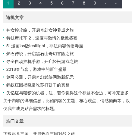
1
2
3
4
5
6
7
8
9
›
››
随机文章
神女控攻略，开启奇幻女神养成之旅
特技摩托车 2，速度与激情的极致盛宴
51漫画ios版testflight，非法内容传播毒瘤
炉石传说，开启黑石山奇幻冒险之旅
寻全自动挂机手游，开启轻松游戏之旅
2018春节套，游戏中的新年盛景
剑灵公测，开启奇幻武侠网游新纪元
蚂蚁庄园揭晓常吃苏打饼干的真相
失忆症与猪猡的机器，注，若你觉得这个标题不合适，可补充更多
关于内容的详细信息，比如内容的主题、核心观点、情感倾向等，以
便我生成更贴合需求的标题。
热门文章
下载起凡三国，开启热血三国对战之旅