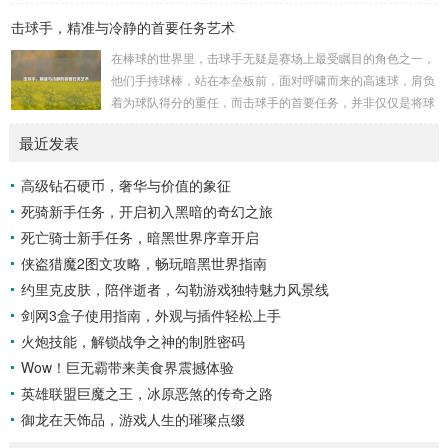
开它那神秘的面纱。 卡迪达克位于一片偏远的地域,那里有着
击球手，精准与冷静的首要任务艺术
复杂多样的地形地貌，高耸入云的山脉连绵起伏，像是大自然
用巨手堆砌而成的巍峨屏障，山峰上终年积雪不化，在阳光的
在棒球的世界里，击球手无疑是赛场上最受瞩目的角色之一，
照耀下闪耀着刺眼的银光，仿佛是大自然赐予这片土地的皇
他们手持球棒，站在本垒板前，面对呼啸而来的高速球，肩负
冠，而山脚下，则是一片郁郁葱葱的森林，森林里树木种类繁
着为球队得分的重任，而击球手的首要任务，并非仅仅是将球
多，高大的乔木遮天蔽日，阳光只能透过枝叶的缝隙...
击出，而是在每一次击球过程中,完美融合精准与冷静。 精
最近发表
准，是击球手的核心技能，棒球比赛中，投手投出的球速度、
轨迹各不相同，有快速直球、变化莫测的曲线球，还有刁钻的
高级钻石硬币，奢华与价值的象征
滑球，击球手需要在极短的时间内，准确判断球的速度、方向
死骑新手任务，开启初入黑暗的奇幻之旅
和落点，然后调整自己的击球动作，这不仅要求击球手具备出
色的视力和反应能力,更需要大量的训练来培养对球...
死亡骑士新手任务，暗黑世界序章开启
侠盗猎魔2图文攻略，畅玩暗黑世界指南
约里克皮肤，陪伴逝者，勾勒游戏独特魅力风景线
剑网3盒子使用指南，外观与插件轻松上手
火炮技能，解锁战争之神的制胜密码
Wow！巨无霸带来美食界震撼体验
英雄联盟巨魔之王，冰原恶煞的传奇之路
御龙在天饰品，游戏人生的璀璨点缀