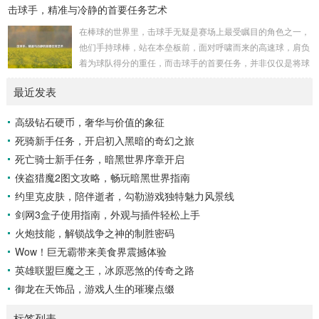
击球手，精准与冷静的首要任务艺术
复杂多样的地形地貌，高耸入云的山脉连绵起伏，像是大自然
用巨手堆砌而成的巍峨屏障，山峰上终年积雪不化，在阳光的
在棒球的世界里，击球手无疑是赛场上最受瞩目的角色之一，
照耀下闪耀着刺眼的银光，仿佛是大自然赐予这片土地的皇
他们手持球棒，站在本垒板前，面对呼啸而来的高速球，肩负
冠，而山脚下，则是一片郁郁葱葱的森林，森林里树木种类繁
着为球队得分的重任，而击球手的首要任务，并非仅仅是将球
多，高大的乔木遮天蔽日，阳光只能透过枝叶的缝隙...
击出，而是在每一次击球过程中,完美融合精准与冷静。 精
最近发表
准，是击球手的核心技能，棒球比赛中，投手投出的球速度、
轨迹各不相同，有快速直球、变化莫测的曲线球，还有刁钻的
高级钻石硬币，奢华与价值的象征
滑球，击球手需要在极短的时间内，准确判断球的速度、方向
死骑新手任务，开启初入黑暗的奇幻之旅
和落点，然后调整自己的击球动作，这不仅要求击球手具备出
色的视力和反应能力,更需要大量的训练来培养对球...
死亡骑士新手任务，暗黑世界序章开启
侠盗猎魔2图文攻略，畅玩暗黑世界指南
约里克皮肤，陪伴逝者，勾勒游戏独特魅力风景线
剑网3盒子使用指南，外观与插件轻松上手
火炮技能，解锁战争之神的制胜密码
Wow！巨无霸带来美食界震撼体验
英雄联盟巨魔之王，冰原恶煞的传奇之路
御龙在天饰品，游戏人生的璀璨点缀
标签列表