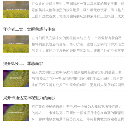
在众多的游戏世界中，三国题材一直以其丰富的历史故事、精
彩的英雄人物和激烈的战争场景，吸引着无数玩家，而《起凡
三国》这款游戏，凭借其独特的玩法和浓厚的三国氛围，成为
了许多三国游戏爱好者的心头好，就让我们一起来了解一下如
守护者二觉，觉醒荣耀与使命
何进行起凡三国下载,开启一段热血的三国对战之旅。 《起凡
三国》为玩家们构建了一个充满激情与挑战的三国战场，你可
在奇幻而又充满未知的阿拉德大陆上,每一个职业都有着自己
以化身为三国时期的知名将领，如勇猛无双的吕布、足智多谋
独特的成长轨迹与使命，而守护者，这群以坚韧与守护为信念
的诸葛亮、忠义双全的关羽等，率领自己的军队在战场上冲锋
的勇士，在经历了漫长的磨砺与沉淀后，迎来了他们至关重要
陷阵、排兵布阵，游戏中的每一场战斗都充满了变...
的二次觉醒，绽放出了更为耀眼的光芒。 守护者,自踏上这片
揭开瘟疫工厂罪恶面纱
大陆的那一刻起，便肩负着守护的重任，他们身躯魁梧，手持
巨盾，宛如一道不可逾越的城墙，为队友们遮风挡雨，抵御着
在人类文明的进程中,疾病与健康始终是紧密交织的话题，而
来自各方的邪恶势力，最初，他们凭借着基础的技能和坚定的
当“瘟疫工厂”这一充满罪恶与阴谋的词汇浮出水面时，它所带
意志，在一次次战斗中积累着经验，不断成长，无论是在阴森
来的不仅仅是对公共卫生安全的威胁，更是对人类良知和国际
恐怖的地下墓穴，还是在战火纷飞的前线战场，守...
秩序的严重挑战。 “瘟疫工厂”并非是自然形成的某种场所，而
揭开卡迪达克神秘魅力的面纱
是一些别有用心的势力为了实现其不可告人的目的，秘密设立
的进行生物武器研发和试验的地方，这些所谓的“工厂”，披着
在广袤而神秘的自然世界中,有一个鲜为人知却充满独特魅力
科学研究的外衣，实则干着违背人道、危害全球的勾当。 从
的地方——卡迪达克，它宛如一颗被岁月遗忘在角落的璀璨明
历史上看,生物武器的使用曾经给人类带来过惨痛的教训，在
珠，静静地散发着属于自己的光芒，等待着勇敢的探索者去揭
战争时期，某些国家就曾利用细菌、病毒...
开它那神秘的面纱。 卡迪达克位于一片偏远的地域,那里有着