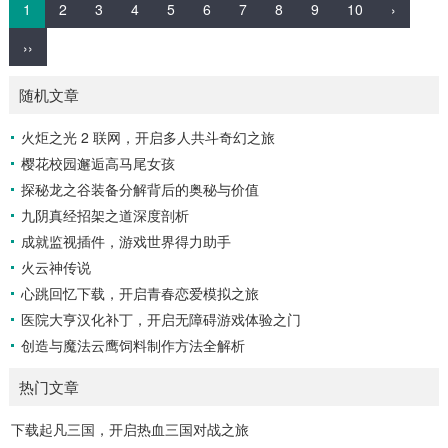
1
2
3
4
5
6
7
8
9
10
›
››
随机文章
火炬之光 2 联网，开启多人共斗奇幻之旅
樱花校园邂逅高马尾女孩
探秘龙之谷装备分解背后的奥秘与价值
九阴真经招架之道深度剖析
成就监视插件，游戏世界得力助手
火云神传说
心跳回忆下载，开启青春恋爱模拟之旅
医院大亨汉化补丁，开启无障碍游戏体验之门
创造与魔法云鹰饲料制作方法全解析
热门文章
下载起凡三国，开启热血三国对战之旅