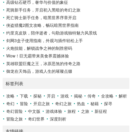
高级钻石硬币，奢华与价值的象征
滑球，击球手需要在极短的时间内，准确判断球的速度、方向
死骑新手任务，开启初入黑暗的奇幻之旅
和落点，然后调整自己的击球动作，这不仅要求击球手具备出
色的视力和反应能力,更需要大量的训练来培养对球...
死亡骑士新手任务，暗黑世界序章开启
侠盗猎魔2图文攻略，畅玩暗黑世界指南
约里克皮肤，陪伴逝者，勾勒游戏独特魅力风景线
剑网3盒子使用指南，外观与插件轻松上手
火炮技能，解锁战争之神的制胜密码
Wow！巨无霸带来美食界震撼体验
英雄联盟巨魔之王，冰原恶煞的传奇之路
御龙在天饰品，游戏人生的璀璨点缀
标签列表
攻略
下载
探秘
开启
游戏
揭秘
传奇
全攻略
解析
奇幻
冒险
开启之旅
奇幻之旅
热血
秘籍
探寻
奇幻冒险
中文版
游戏体验
旅程
之旅
新征程
冒险之旅
奇幻世界
深度剖析
友情链接