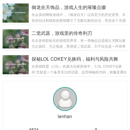
发出由衷赞叹的美食奇迹。 “Wow！巨无霸”，单是这个名字就
作，装填看似简单，实则大有学问，不同类型的炮弹有不同的
充满了魔力。“Wow”代表着惊叹、震撼，而“巨无霸”则明确了
御龙在天饰品，游戏人生的璀璨点缀
装填方式和要求，装填的速度和准确性...
它的体量与霸气，当它第一次出现在人们的视野中时，那种视
在众多的网络游戏中，《御龙在天》以其宏大的历史背景、丰
觉上的冲击感就如同看到一座美食小山般，让人忍不住脱口而
富的玩法和精彩的剧情吸引了无数玩家的目光，而在这个充满
出“Wow”。 从外观来看，“Wow！巨无霸”拥有令人咋舌的尺
热血与激情的游戏世界里，御龙在天饰品宛如一颗颗璀璨的明
寸，它比普通的汉堡要大上好几圈，面包胚高高隆起，仿佛是
珠,为玩家们的游戏体验增添了别样的光彩。 御龙在天饰品不仅
二觉武器，游戏里的传奇利刃
一座小山丘，那金黄酥...
仅是一种装饰，更是实力与身份的象征，从最初级的简单饰品
在众多精彩纷呈的游戏世界里，有一类物品总是能让无数玩家
到高级的珍稀饰品，每一件都承载着玩家的心血与努力，当玩
为之疯狂、为之痴迷，那便是二觉武器，它不仅仅是一件简单
家初入游戏，那些基础的饰品或许只能提供一些微不足道的属
的装备，更是玩家们在游戏征程中的荣耀象征,是实力的具象化
性加成，但它们却是玩家踏上征程的起点，陪伴着玩家在新手
体现。 二觉武器往往伴随着角色的二次觉醒而出现，当玩家历
探秘LOL CDKEY兑换码，福利与风险共舞
村蹒跚学步,逐渐熟悉这个陌生而又充满魅力的...
经千辛万苦，将角色培养到一定阶段，解锁二次觉醒的那一
在英雄联盟（LOL）的庞大玩家群体中，“LOL CDKEY兑换
刻，二觉武器就如同神秘宝藏一般，在游戏的迷雾中逐渐露出
码”无疑是一个备受关注的话题，这些神秘的代码，就像是通往
它的锋芒，它的出现，标志着角色进入了一个全新的境界,拥有
游戏宝藏世界的钥匙，吸引着无数玩家去追寻和探索。 CDKE
了更强大的能力和更独特的玩法。 从外观上来看，二觉武器无
Y兑换码,就是一串由字母和数字组成的代码，玩家可以在英雄
疑是游戏美术设计的精华所在，每一把二觉...
联盟官方指定的兑换页面输入这些代码，从而获得各种游戏内
的奖励，这些奖励可谓丰富多彩，从稀有的英雄皮肤、珍贵的
英雄角色，到各种游戏道具和加成，应有尽有，对于玩家而
言，一个有效的CDKEY兑换码就像是一份意外之喜，能让他们
在游戏中获得更多的乐趣和优势...
lenhan
6524
0