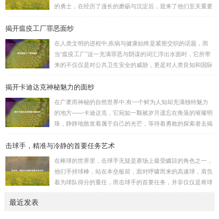
的诸葛亮、忠义双全的关羽等，率领自己的军队在战场上冲锋
的勇士，在经历了漫长的磨砺与沉淀后，迎来了他们至关重要
陷阵、排兵布阵，游戏中的每一场战斗都充满了变...
的二次觉醒，绽放出了更为耀眼的光芒。 守护者,自踏上这片
揭开瘟疫工厂罪恶面纱
大陆的那一刻起，便肩负着守护的重任，他们身躯魁梧，手持
巨盾，宛如一道不可逾越的城墙，为队友们遮风挡雨，抵御着
在人类文明的进程中,疾病与健康始终是紧密交织的话题，而
来自各方的邪恶势力，最初，他们凭借着基础的技能和坚定的
当“瘟疫工厂”这一充满罪恶与阴谋的词汇浮出水面时，它所带
意志，在一次次战斗中积累着经验，不断成长，无论是在阴森
来的不仅仅是对公共卫生安全的威胁，更是对人类良知和国际
恐怖的地下墓穴，还是在战火纷飞的前线战场，守...
秩序的严重挑战。 “瘟疫工厂”并非是自然形成的某种场所，而
揭开卡迪达克神秘魅力的面纱
是一些别有用心的势力为了实现其不可告人的目的，秘密设立
的进行生物武器研发和试验的地方，这些所谓的“工厂”，披着
在广袤而神秘的自然世界中,有一个鲜为人知却充满独特魅力
科学研究的外衣，实则干着违背人道、危害全球的勾当。 从
的地方——卡迪达克，它宛如一颗被岁月遗忘在角落的璀璨明
历史上看,生物武器的使用曾经给人类带来过惨痛的教训，在
珠，静静地散发着属于自己的光芒，等待着勇敢的探索者去揭
战争时期，某些国家就曾利用细菌、病毒...
开它那神秘的面纱。 卡迪达克位于一片偏远的地域,那里有着
击球手，精准与冷静的首要任务艺术
复杂多样的地形地貌，高耸入云的山脉连绵起伏，像是大自然
用巨手堆砌而成的巍峨屏障，山峰上终年积雪不化，在阳光的
在棒球的世界里，击球手无疑是赛场上最受瞩目的角色之一，
照耀下闪耀着刺眼的银光，仿佛是大自然赐予这片土地的皇
他们手持球棒，站在本垒板前，面对呼啸而来的高速球，肩负
冠，而山脚下，则是一片郁郁葱葱的森林，森林里树木种类繁
着为球队得分的重任，而击球手的首要任务，并非仅仅是将球
多，高大的乔木遮天蔽日，阳光只能透过枝叶的缝隙...
击出，而是在每一次击球过程中,完美融合精准与冷静。 精
最近发表
准，是击球手的核心技能，棒球比赛中，投手投出的球速度、
轨迹各不相同，有快速直球、变化莫测的曲线球，还有刁钻的