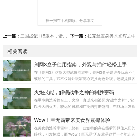
扫一扫在手机阅读、分享本文
上一篇：
三国战记115版本，诸葛亮的传奇风采
下一篇：
拉克丝置身奥术光辉之中
相关阅读
剑网3盒子使用指南，外观与插件轻松上手
在《剑网3》这款大型武侠网游中，剑网3盒子是许多玩家不可
或缺的工具，它不仅能让玩家随心更换角色外观，还能提供各
种实用插件，极大地提升游戏体验,下面就为大家详细介绍剑网
3盒子的使用方法。 下载与安装 你需要前往剑网3盒子的官方
火炮技能，解锁战争之神的制胜密码
网站，在搜索引擎中输入“剑网3盒子”，认准官方标识的网站进
在军事的浩瀚舞台上，火炮一直以来都被誉为“战争之神”，它
入，在官网首页，通常会有醒目的“下载”按钮，点击后选择适
以强大的火力、较远的射程和广泛的打击范围，在战场上发挥
合你系统的版本进行下载，下载完成后，找到安装包文件，双
着举足轻重的作用，而火炮技能，则是让这尊“战争之神”真正
击运行，按照安装向导的提示，选择安装路径，一般建议不要
展现威力的制胜密码。 火炮技能涵盖了多个方面，从最基础的
Wow！巨无霸带来美食界震撼体验
安装在系统盘，以免影响电脑性能...
操作技能到复杂的战术运用,每一个环节都决定着火炮在战场上
在美食的浩瀚宇宙中，总有一些独特的存在能瞬间抓住人们的
能否发挥出最大效能。 操作技能是火炮技能的基石，一名合格
眼球，引发惊叹，而“Wow！巨无霸”无疑就是这样一个能让人
的火炮手，首先要熟练掌握火炮的装填、瞄准和发射等基本操