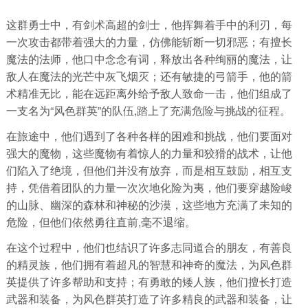
这群勇士中，有剑术高超的剑士，他挥舞着手中的利刃，每
一次攻击都带着强大的力量，仿佛能斩断一切邪恶；有擅长
魔法的法师，他口中念念有词，释放出各种绚丽的魔法，让
敌人在魔法的光芒中灰飞烟灭；还有敏捷的弓箭手，他的箭
术精准无比，能在远距离外给予敌人致命一击，他们组成了
一支名为“风色群英”的队伍,踏上了充满危险与挑战的征程。
在旅途中，他们遇到了各种各样的困难和挑战，他们要面对
强大的魔物，这些魔物有着惊人的力量和狡猾的战术，让他
们陷入了绝境，但他们并没有放弃，而是相互鼓励，相互支
持，凭借着团队的力量一次次地化险为夷，他们要穿越险峻
的山脉、幽深的森林和神秘的沙漠，这些地方充满了未知的
危险，但他们依然勇往直前,毫不退缩。
在这个过程中，他们也结识了许多志同道合的朋友，有善良
的精灵族，他们拥有着超凡的智慧和神奇的魔法，为风色群
英提供了许多帮助和支持；有勇敢的矮人族，他们擅长打造
武器和装备，为风色群英打造了许多精良的武器和装备，让