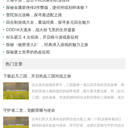
探秘金庸群侠传2作弊版，捷径抑或别样体验？
普陀加点攻略，探寻最适配之路
回合制游戏大全，重温经典，探寻多元回合魅力
COD16大逃杀，战火纷飞里的生存盛宴
街头霸王 4 出招表，开启格斗游戏新征程
探秘〈秘密潜入2〉，经典潜入游戏的魅力之旅
探秘废土世界的热血征程
热门文章
下载起凡三国，开启热血三国对战之旅
在众多的游戏世界中，三国题材一直以其丰富的历史故事、精
彩的英雄人物和激烈的战争场景，吸引着无数玩家，而《起凡
三国》这款游戏，凭借其独特的玩法和浓厚的三国氛围，成为
了许多三国游戏爱好者的心头好，就让我们一起来了解一下如
守护者二觉，觉醒荣耀与使命
何进行起凡三国下载,开启一段热血的三国对战之旅。 《起凡
三国》为玩家们构建了一个充满激情与挑战的三国战场，你可
在奇幻而又充满未知的阿拉德大陆上,每一个职业都有着自己
以化身为三国时期的知名将领，如勇猛无双的吕布、足智多谋
独特的成长轨迹与使命，而守护者，这群以坚韧与守护为信念