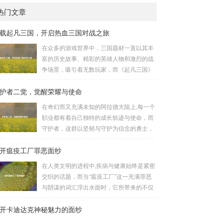
热门文章
载起凡三国，开启热血三国对战之旅
在众多的游戏世界中，三国题材一直以其丰
富的历史故事、精彩的英雄人物和激烈的战
争场景，吸引着无数玩家，而《起凡三国》
这款游戏，凭借其独特的玩法和浓厚的三国
护者二觉，觉醒荣耀与使命
氛围，成为了许多三国游戏爱好者的心头
好，就让我们一起来了解一下如何进行起凡
在奇幻而又充满未知的阿拉德大陆上,每一个
三国下载,开启一段热血的三国对战之旅。
职业都有着自己独特的成长轨迹与使命，而
《起凡三国》为玩家们构建了一个充满激情
守护者，这群以坚韧与守护为信念的勇士，
与挑战的三国战场，你可以化身为三国时期
在经历了漫长的磨砺与沉淀后，迎来了他们
的知名将领，如勇猛无双的吕布、足智多谋
开瘟疫工厂罪恶面纱
至关重要的二次觉醒，绽放出了更为耀眼的
的诸葛亮、忠义双全的关羽等，率领自己的
光芒。 守护者,自踏上这片大陆的那一刻
在人类文明的进程中,疾病与健康始终是紧密
军队在战场上冲锋陷阵、排兵布阵，游戏中
起，便肩负着守护的重任，他们身躯魁梧，
交织的话题，而当“瘟疫工厂”这一充满罪恶
的每一场战斗都充满了变...
手持巨盾，宛如一道不可逾越的城墙，为队
与阴谋的词汇浮出水面时，它所带来的不仅
友们遮风挡雨，抵御着来自各方的邪恶势
仅是对公共卫生安全的威胁，更是对人类良
力，最初，他们凭借着基础的技能和坚定的
开卡迪达克神秘魅力的面纱
知和国际秩序的严重挑战。 “瘟疫工厂”并非
意志，在一次次战斗中积累着经验，不断成
是自然形成的某种场所，而是一些别有用心