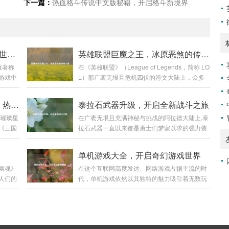
下一篇：
热血格斗传说中文版秘籍，开启格斗新境界
侠盗猎魔2图文攻略，畅玩暗黑世界指南
英雄联盟巨魔之王，冰原恶煞的传奇之路
激著称
在《英雄联盟》（League of Legends，简称 LO
游戏中
L）那广袤无垠且危机四伏的符文大陆上，众多
战斗让
英雄各展风采，而巨魔之王特朗德尔宛如冰原上
份详细
的一座巍峨巨峰，散发着令人胆寒的气息,书写着
探寻〈三国战记之乱世枭雄〉，热血与权谋交织
泰拉石武器升级，开启全新战斗之旅
验这款游
属于自己的独特传奇。 巨魔之王特朗德尔出生于
同璀璨星
在广袤无垠且充满神秘与挑战的阿拉德大陆上,泰
，需要
弗雷尔卓德那片终年被冰雪覆盖的土地，这片严
《三国
拉石武器一直以来都是勇士们梦寐以求的强力装
魔2》
酷的环境塑造了他坚韧不拔且凶狠残暴的性格，
玩法、
备，它不仅承载着一段传奇的历史，更以其独特
等多个
弗雷尔卓德的冰原上，部落林立，为了争夺有限
玩家穿
的属性和强大的威力，在无数次惊心动魄的战斗
W、
的资源，各个部落之间时常爆发激烈的冲突，特
单机游戏大全，开启奇幻游戏世界
。 《三
中陪伴着勇士们披荆斩棘，而泰拉石武器的升
在游戏
朗德尔所在的部落生活艰苦，恶劣的自然条件和
幽魂》
在这个互联网高度发达、网络游戏占据主流的时
期为宏
级，更是为这场冒险之旅增添了全新的色彩和无
如快速
其他部落的威胁让他们的生存岌岌可危...
人们的
代，单机游戏依然以其独特的魅力吸引着无数玩
，各路
限的可能。 泰拉石武器的诞生源于古老的泰拉文
在烟雨
家，单机游戏大全就像是一座宝库，为玩家们提
集团，
明,传说中，泰拉文明曾经无比辉煌，其锻造技术
士纷纷
供了各种各样精彩纷呈的游戏体验,让我们一同走
役融入
更是达到了登峰造极的境界，泰拉石便是那个时
是镇压妖
进这个单机游戏的奇幻世界。 角色扮演类 角色
阔的时
代遗留下来的珍贵材料，蕴含着神秘而强大的力
界中，
扮演类单机游戏是单机游戏大全中非常受欢迎的
奠定统
量，当勇士们历经千辛万苦，收集齐所需的材