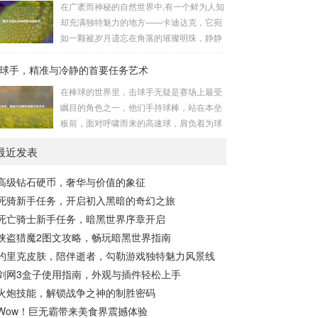
在广袤而神秘的自然世界中,有一个鲜为人知
长，无论是在阴森恐怖的地下墓穴，还是在
的势力为了实现其不可告人的目的，秘密设
却充满独特魅力的地方——卡迪达克，它宛
战火纷飞的前线战场，守...
立的进行生物武器研发和试验的地方，这些
如一颗被岁月遗忘在角落的璀璨明珠，静静
所谓的“工厂”，披着科学研究的外衣，实则
地散发着属于自己的光芒，等待着勇敢的探
干着违背人道、危害全球的勾当。 从历史上
球手，精准与冷静的首要任务艺术
索者去揭开它那神秘的面纱。 卡迪达克位于
看,生物武器的使用曾经给人类带来过惨痛的
一片偏远的地域,那里有着复杂多样的地形地
在棒球的世界里，击球手无疑是赛场上最受
教训，在战争时期，某些国家就曾利用细
貌，高耸入云的山脉连绵起伏，像是大自然
瞩目的角色之一，他们手持球棒，站在本垒
菌、病毒...
用巨手堆砌而成的巍峨屏障，山峰上终年积
板前，面对呼啸而来的高速球，肩负着为球
雪不化，在阳光的照耀下闪耀着刺眼的银
队得分的重任，而击球手的首要任务，并非
光，仿佛是大自然赐予这片土地的皇冠，而
最近发表
仅仅是将球击出，而是在每一次击球过程中,
山脚下，则是一片郁郁葱葱的森林，森林里
完美融合精准与冷静。 精准，是击球手的核
树木种类繁多，高大的乔木遮天蔽日，阳光
高级钻石硬币，奢华与价值的象征
心技能，棒球比赛中，投手投出的球速度、
只能透过枝叶的缝隙...
死骑新手任务，开启初入黑暗的奇幻之旅
轨迹各不相同，有快速直球、变化莫测的曲
线球，还有刁钻的滑球，击球手需要在极短
死亡骑士新手任务，暗黑世界序章开启
的时间内，准确判断球的速度、方向和落
侠盗猎魔2图文攻略，畅玩暗黑世界指南
点，然后调整自己的击球动作，这不仅要求
约里克皮肤，陪伴逝者，勾勒游戏独特魅力风景线
击球手具备出色的视力和反应能力,更需要大
剑网3盒子使用指南，外观与插件轻松上手
量的训练来培养对球...
火炮技能，解锁战争之神的制胜密码
Wow！巨无霸带来美食界震撼体验