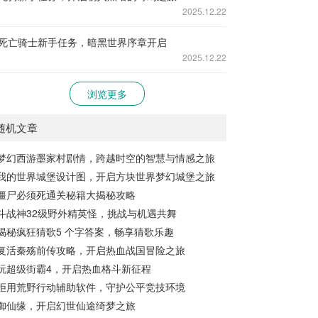
2025.12.22
死亡骑士新手任务，暗黑世界序章开启
2025.12.22
浏览更多
随机文章
梦幻西游墨家村剧情，跨越时空的智慧与情感之旅
我的世界城堡设计图，开启方块世界梦幻城堡之旅
僵尸必须死通关秘籍大揭秘攻略
斗战神32级野外精英怪，挑战与机遇共舞
揭秘疯狂猜歌5 个字答案，畅享猜歌乐趣
复活秦殇前传攻略，开启热血战国冒险之旅
玩超级街霸4，开启热血格斗新征程
拒用荒野行动辅助软件，守护公平竞技环境
御仙缘，开启幻世仙途绮梦之旅