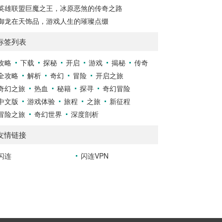
英雄联盟巨魔之王，冰原恶煞的传奇之路
御龙在天饰品，游戏人生的璀璨点缀
标签列表
攻略
下载
探秘
开启
游戏
揭秘
传奇
全攻略
解析
奇幻
冒险
开启之旅
奇幻之旅
热血
秘籍
探寻
奇幻冒险
中文版
游戏体验
旅程
之旅
新征程
冒险之旅
奇幻世界
深度剖析
友情链接
闪连
闪连VPN