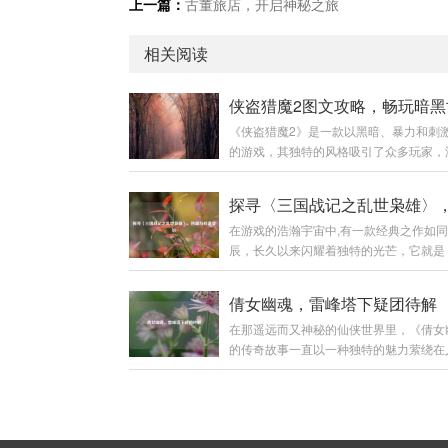
上一篇：
古董旅店，开启神秘之旅
相关阅读
《侠盗猎魔2》是一款以黑暗、暴力和刺
的游戏，其独特的风格吸引了众多玩家，
复杂的任务、多样的场景和富有挑战性的
不少玩家感到困惑，本文将为大家带来一
的图文攻略，助力玩家顺利通关,深入体
在游戏的浩瀚宇宙中,有一款经典之作如
戏的魅力。 游戏初始准备 在开始游戏前
辰，长久以来闪耀着独特的光芒，它就是
对游戏的基本操作有一定了解。《侠盗猎
战记之乱世枭雄》，这款游戏以其丰富的
的操作较为丰富，包括移动、攻击、潜行
精彩的剧情和深入人心的角色设定，带领
方面。 移动操作：使用键盘的方向键或者
倩女幽魂，雷峰塔下疑团待解
越回那个群雄逐鹿、战火纷飞的三国乱世
A、S、D键来控制主角的前后左右移动，
在那遥远而又神秘的仙侠世界里，《倩女
国战记之乱世枭雄》以东汉末年的三国时
中，不同的移动速度会有不同的效果，比
的传奇故事一直以一种独特的魅力萦绕在
大背景，这个时期，汉室衰微，天下大乱
奔...
心头，雷峰塔宛如一座巨大的谜团，矗立
诸侯纷纷崛起，形成了一个个强大的军事
朦胧的江南大地，引得无数侠客、修道之
游戏巧妙地将历史上的重大事件和著名战
前来探寻其中隐藏的秘密。 雷峰塔，本
其中，让玩家仿佛亲身置身于那个波澜壮
邪之物的神圣之地，在《倩女幽魂》的世
代，从官渡之战曹操以少胜多击败袁绍，