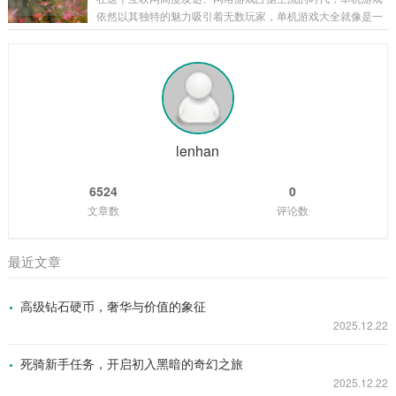
充满诡异和谜团的存在，关于雷峰塔的传说层出不穷，有人说
依然以其独特的魅力吸引着无数玩家，单机游戏大全就像是一
塔中封印着上古时期的强大妖邪，其怨念化作了阴云，笼罩着
座宝库，为玩家们提供了各种各样精彩纷呈的游戏体验,让我们
塔的周围；也有人传言，雷峰塔是连接阴阳两界的通道，每当
一同走进这个单机游戏的奇幻世界。 角色扮演类 角色扮演类单
月圆之夜,就会有诡异的事件发生。 有一位年...
机游戏是单机游戏大全中非常受欢迎的一个类别，以《上古卷
轴 5：天际》为例，这款游戏构建了一个宏大而开放的奇幻世
界，玩家可以自由地探索天际省的每一寸土地，与各种种族的
NPC互动，学习魔法、剑术等技能，完成丰富多样的任务，游
戏中丰富的剧情线和角色发展系统，让...
lenhan
6524
0
文章数
评论数
最近文章
高级钻石硬币，奢华与价值的象征
2025.12.22
死骑新手任务，开启初入黑暗的奇幻之旅
2025.12.22