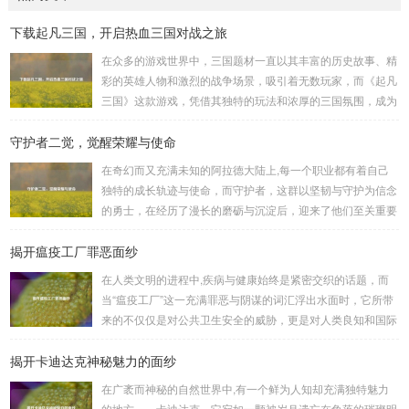
下载起凡三国，开启热血三国对战之旅
在众多的游戏世界中，三国题材一直以其丰富的历史故事、精
彩的英雄人物和激烈的战争场景，吸引着无数玩家，而《起凡
三国》这款游戏，凭借其独特的玩法和浓厚的三国氛围，成为
了许多三国游戏爱好者的心头好，就让我们一起来了解一下如
守护者二觉，觉醒荣耀与使命
何进行起凡三国下载,开启一段热血的三国对战之旅。 《起凡
三国》为玩家们构建了一个充满激情与挑战的三国战场，你可
在奇幻而又充满未知的阿拉德大陆上,每一个职业都有着自己
以化身为三国时期的知名将领，如勇猛无双的吕布、足智多谋
独特的成长轨迹与使命，而守护者，这群以坚韧与守护为信念
的诸葛亮、忠义双全的关羽等，率领自己的军队在战场上冲锋
的勇士，在经历了漫长的磨砺与沉淀后，迎来了他们至关重要
陷阵、排兵布阵，游戏中的每一场战斗都充满了变...
的二次觉醒，绽放出了更为耀眼的光芒。 守护者,自踏上这片
揭开瘟疫工厂罪恶面纱
大陆的那一刻起，便肩负着守护的重任，他们身躯魁梧，手持
巨盾，宛如一道不可逾越的城墙，为队友们遮风挡雨，抵御着
在人类文明的进程中,疾病与健康始终是紧密交织的话题，而
来自各方的邪恶势力，最初，他们凭借着基础的技能和坚定的
当“瘟疫工厂”这一充满罪恶与阴谋的词汇浮出水面时，它所带
意志，在一次次战斗中积累着经验，不断成长，无论是在阴森
来的不仅仅是对公共卫生安全的威胁，更是对人类良知和国际
恐怖的地下墓穴，还是在战火纷飞的前线战场，守...
秩序的严重挑战。 “瘟疫工厂”并非是自然形成的某种场所，而
揭开卡迪达克神秘魅力的面纱
是一些别有用心的势力为了实现其不可告人的目的，秘密设立
的进行生物武器研发和试验的地方，这些所谓的“工厂”，披着
在广袤而神秘的自然世界中,有一个鲜为人知却充满独特魅力
科学研究的外衣，实则干着违背人道、危害全球的勾当。 从
的地方——卡迪达克，它宛如一颗被岁月遗忘在角落的璀璨明