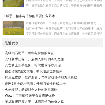
历史上看,生物武器的使用曾经给人类带来过惨痛的教训，在
珠，静静地散发着属于自己的光芒，等待着勇敢的探索者去揭
战争时期，某些国家就曾利用细菌、病毒...
开它那神秘的面纱。 卡迪达克位于一片偏远的地域,那里有着
击球手，精准与冷静的首要任务艺术
复杂多样的地形地貌，高耸入云的山脉连绵起伏，像是大自然
用巨手堆砌而成的巍峨屏障，山峰上终年积雪不化，在阳光的
在棒球的世界里，击球手无疑是赛场上最受瞩目的角色之一，
照耀下闪耀着刺眼的银光，仿佛是大自然赐予这片土地的皇
他们手持球棒，站在本垒板前，面对呼啸而来的高速球，肩负
冠，而山脚下，则是一片郁郁葱葱的森林，森林里树木种类繁
着为球队得分的重任，而击球手的首要任务，并非仅仅是将球
多，高大的乔木遮天蔽日，阳光只能透过枝叶的缝隙...
击出，而是在每一次击球过程中,完美融合精准与冷静。 精
最近发表
准，是击球手的核心技能，棒球比赛中，投手投出的球速度、
轨迹各不相同，有快速直球、变化莫测的曲线球，还有刁钻的
高级钻石硬币，奢华与价值的象征
滑球，击球手需要在极短的时间内，准确判断球的速度、方向
死骑新手任务，开启初入黑暗的奇幻之旅
和落点，然后调整自己的击球动作，这不仅要求击球手具备出
色的视力和反应能力,更需要大量的训练来培养对球...
死亡骑士新手任务，暗黑世界序章开启
侠盗猎魔2图文攻略，畅玩暗黑世界指南
约里克皮肤，陪伴逝者，勾勒游戏独特魅力风景线
剑网3盒子使用指南，外观与插件轻松上手
火炮技能，解锁战争之神的制胜密码
Wow！巨无霸带来美食界震撼体验
英雄联盟巨魔之王，冰原恶煞的传奇之路