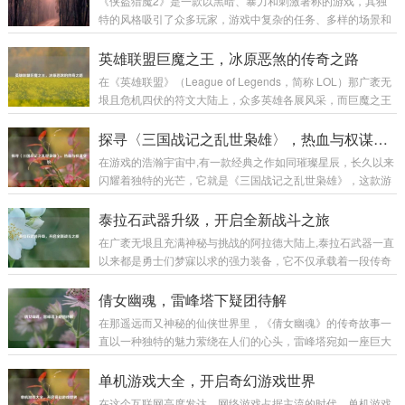
《侠盗猎魔2》是一款以黑暗、暴力和刺激著称的游戏，其独
特的风格吸引了众多玩家，游戏中复杂的任务、多样的场景和
富有挑战性的战斗让不少玩家感到困惑，本文将为大家带来一
份详细的图文攻略，助力玩家顺利通关,深入体验这款游戏的魅
英雄联盟巨魔之王，冰原恶煞的传奇之路
力。 游戏初始准备 在开始游戏前，需要对游戏的基本操作有一
在《英雄联盟》（League of Legends，简称 LOL）那广袤无
定了解。《侠盗猎魔2》的操作较为丰富，包括移动、攻击、
垠且危机四伏的符文大陆上，众多英雄各展风采，而巨魔之王
潜行等多个方面。 移动操作：使用键盘的方向键或者W、A、
特朗德尔宛如冰原上的一座巍峨巨峰，散发着令人胆寒的气息,
S、D键来控制主角的前后左右移动，在游戏中，不同的移动速
书写着属于自己的独特传奇。 巨魔之王特朗德尔出生于弗雷尔
探寻〈三国战记之乱世枭雄〉，热血与权谋交织
度会有不同的效果，比如快速奔...
卓德那片终年被冰雪覆盖的土地，这片严酷的环境塑造了他坚
在游戏的浩瀚宇宙中,有一款经典之作如同璀璨星辰，长久以来
韧不拔且凶狠残暴的性格，弗雷尔卓德的冰原上，部落林立，
闪耀着独特的光芒，它就是《三国战记之乱世枭雄》，这款游
为了争夺有限的资源，各个部落之间时常爆发激烈的冲突，特
戏以其丰富的玩法、精彩的剧情和深入人心的角色设定，带领
朗德尔所在的部落生活艰苦，恶劣的自然条件和其他部落的威
玩家穿越回那个群雄逐鹿、战火纷飞的三国乱世。 《三国战记
泰拉石武器升级，开启全新战斗之旅
胁让他们的生存岌岌可危...
之乱世枭雄》以东汉末年的三国时期为宏大背景，这个时期，
在广袤无垠且充满神秘与挑战的阿拉德大陆上,泰拉石武器一直
汉室衰微，天下大乱，各路诸侯纷纷崛起，形成了一个个强大
以来都是勇士们梦寐以求的强力装备，它不仅承载着一段传奇
的军事集团，游戏巧妙地将历史上的重大事件和著名战役融入
的历史，更以其独特的属性和强大的威力，在无数次惊心动魄
其中，让玩家仿佛亲身置身于那个波澜壮阔的时代，从官渡之
的战斗中陪伴着勇士们披荆斩棘，而泰拉石武器的升级，更是
倩女幽魂，雷峰塔下疑团待解
战曹操以少胜多击败袁绍，奠定统一北方的基础...
为这场冒险之旅增添了全新的色彩和无限的可能。 泰拉石武器
在那遥远而又神秘的仙侠世界里，《倩女幽魂》的传奇故事一
的诞生源于古老的泰拉文明,传说中，泰拉文明曾经无比辉煌，
直以一种独特的魅力萦绕在人们的心头，雷峰塔宛如一座巨大
其锻造技术更是达到了登峰造极的境界，泰拉石便是那个时代
的谜团，矗立在烟雨朦胧的江南大地，引得无数侠客、修道之
遗留下来的珍贵材料，蕴含着神秘而强大的力量，当勇士们历
士纷纷前来探寻其中隐藏的秘密。 雷峰塔，本是镇压妖邪之物
单机游戏大全，开启奇幻游戏世界
经千辛万苦，收集齐所需的材料，成功锻造出...
的神圣之地，在《倩女幽魂》的世界中，它却逐渐成为了一个
在这个互联网高度发达、网络游戏占据主流的时代，单机游戏