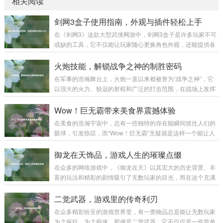
相关阅读
剑网3盒子使用指南，外观与插件轻松上手
在《剑网3》这款大型武侠网游中，剑网3盒子是许多玩家不可
或缺的工具，它不仅能让玩家随心更换角色外观，还能提供各
种实用插件，极大地提升游戏体验,下面就为大家详细介绍剑网
3盒子的使用方法。 下载与安装 你需要前往剑网3盒子的官方
火炮技能，解锁战争之神的制胜密码
网站，在搜索引擎中输入“剑网3盒子”，认准官方标识的网站进
在军事的浩瀚舞台上，火炮一直以来都被誉为“战争之神”，它
入，在官网首页，通常会有醒目的“下载”按钮，点击后选择适
以强大的火力、较远的射程和广泛的打击范围，在战场上发挥
合你系统的版本进行下载，下载完成后，找到安装包文件，双
着举足轻重的作用，而火炮技能，则是让这尊“战争之神”真正
击运行，按照安装向导的提示，选择安装路径，一般建议不要
展现威力的制胜密码。 火炮技能涵盖了多个方面，从最基础的
Wow！巨无霸带来美食界震撼体验
安装在系统盘，以免影响电脑性能...
操作技能到复杂的战术运用,每一个环节都决定着火炮在战场上
在美食的浩瀚宇宙中，总有一些独特的存在能瞬间抓住人们的
能否发挥出最大效能。 操作技能是火炮技能的基石，一名合格
眼球，引发惊叹，而“Wow！巨无霸”无疑就是这样一个能让人
的火炮手，首先要熟练掌握火炮的装填、瞄准和发射等基本操
发出由衷赞叹的美食奇迹。 “Wow！巨无霸”，单是这个名字就
作，装填看似简单，实则大有学问，不同类型的炮弹有不同的
充满了魔力。“Wow”代表着惊叹、震撼，而“巨无霸”则明确了
御龙在天饰品，游戏人生的璀璨点缀
装填方式和要求，装填的速度和准确性...
它的体量与霸气，当它第一次出现在人们的视野中时，那种视
在众多的网络游戏中，《御龙在天》以其宏大的历史背景、丰
觉上的冲击感就如同看到一座美食小山般，让人忍不住脱口而
富的玩法和精彩的剧情吸引了无数玩家的目光，而在这个充满
出“Wow”。 从外观来看，“Wow！巨无霸”拥有令人咋舌的尺
热血与激情的游戏世界里，御龙在天饰品宛如一颗颗璀璨的明
寸，它比普通的汉堡要大上好几圈，面包胚高高隆起，仿佛是
珠,为玩家们的游戏体验增添了别样的光彩。 御龙在天饰品不仅
二觉武器，游戏里的传奇利刃
一座小山丘，那金黄酥...
仅是一种装饰，更是实力与身份的象征，从最初级的简单饰品
在众多精彩纷呈的游戏世界里，有一类物品总是能让无数玩家
到高级的珍稀饰品，每一件都承载着玩家的心血与努力，当玩
为之疯狂、为之痴迷，那便是二觉武器，它不仅仅是一件简单