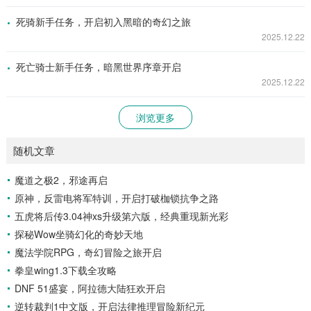
死骑新手任务，开启初入黑暗的奇幻之旅
2025.12.22
死亡骑士新手任务，暗黑世界序章开启
2025.12.22
浏览更多
随机文章
魔道之极2，邪途再启
原神，反雷电将军特训，开启打破枷锁抗争之路
五虎将后传3.04神xs升级第六版，经典重现新光彩
探秘Wow坐骑幻化的奇妙天地
魔法学院RPG，奇幻冒险之旅开启
拳皇wing1.3下载全攻略
DNF 51盛宴，阿拉德大陆狂欢开启
逆转裁判1中文版，开启法律推理冒险新纪元