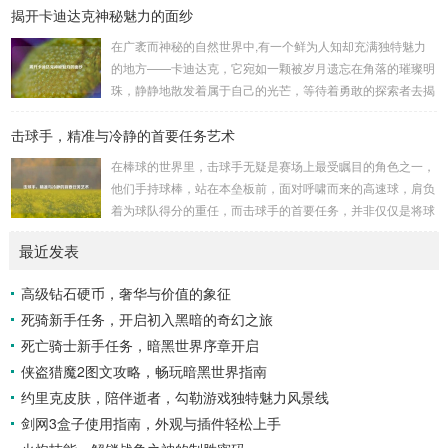
揭开卡迪达克神秘魅力的面纱
是一些别有用心的势力为了实现其不可告人的目的，秘密设立
的进行生物武器研发和试验的地方，这些所谓的“工厂”，披着
在广袤而神秘的自然世界中,有一个鲜为人知却充满独特魅力
科学研究的外衣，实则干着违背人道、危害全球的勾当。 从
的地方——卡迪达克，它宛如一颗被岁月遗忘在角落的璀璨明
历史上看,生物武器的使用曾经给人类带来过惨痛的教训，在
珠，静静地散发着属于自己的光芒，等待着勇敢的探索者去揭
战争时期，某些国家就曾利用细菌、病毒...
开它那神秘的面纱。 卡迪达克位于一片偏远的地域,那里有着
击球手，精准与冷静的首要任务艺术
复杂多样的地形地貌，高耸入云的山脉连绵起伏，像是大自然
用巨手堆砌而成的巍峨屏障，山峰上终年积雪不化，在阳光的
在棒球的世界里，击球手无疑是赛场上最受瞩目的角色之一，
照耀下闪耀着刺眼的银光，仿佛是大自然赐予这片土地的皇
他们手持球棒，站在本垒板前，面对呼啸而来的高速球，肩负
冠，而山脚下，则是一片郁郁葱葱的森林，森林里树木种类繁
着为球队得分的重任，而击球手的首要任务，并非仅仅是将球
多，高大的乔木遮天蔽日，阳光只能透过枝叶的缝隙...
击出，而是在每一次击球过程中,完美融合精准与冷静。 精
最近发表
准，是击球手的核心技能，棒球比赛中，投手投出的球速度、
轨迹各不相同，有快速直球、变化莫测的曲线球，还有刁钻的
高级钻石硬币，奢华与价值的象征
滑球，击球手需要在极短的时间内，准确判断球的速度、方向
死骑新手任务，开启初入黑暗的奇幻之旅
和落点，然后调整自己的击球动作，这不仅要求击球手具备出
色的视力和反应能力,更需要大量的训练来培养对球...
死亡骑士新手任务，暗黑世界序章开启
侠盗猎魔2图文攻略，畅玩暗黑世界指南
约里克皮肤，陪伴逝者，勾勒游戏独特魅力风景线
剑网3盒子使用指南，外观与插件轻松上手