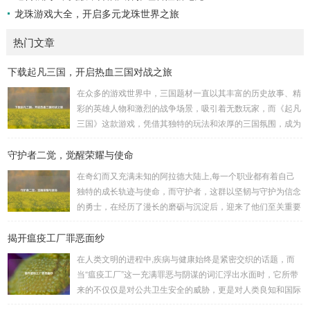
龙珠游戏大全，开启多元龙珠世界之旅
热门文章
下载起凡三国，开启热血三国对战之旅
在众多的游戏世界中，三国题材一直以其丰富的历史故事、精
彩的英雄人物和激烈的战争场景，吸引着无数玩家，而《起凡
三国》这款游戏，凭借其独特的玩法和浓厚的三国氛围，成为
了许多三国游戏爱好者的心头好，就让我们一起来了解一下如
守护者二觉，觉醒荣耀与使命
何进行起凡三国下载,开启一段热血的三国对战之旅。 《起凡
三国》为玩家们构建了一个充满激情与挑战的三国战场，你可
在奇幻而又充满未知的阿拉德大陆上,每一个职业都有着自己
以化身为三国时期的知名将领，如勇猛无双的吕布、足智多谋
独特的成长轨迹与使命，而守护者，这群以坚韧与守护为信念
的诸葛亮、忠义双全的关羽等，率领自己的军队在战场上冲锋
的勇士，在经历了漫长的磨砺与沉淀后，迎来了他们至关重要
陷阵、排兵布阵，游戏中的每一场战斗都充满了变...
的二次觉醒，绽放出了更为耀眼的光芒。 守护者,自踏上这片
揭开瘟疫工厂罪恶面纱
大陆的那一刻起，便肩负着守护的重任，他们身躯魁梧，手持
巨盾，宛如一道不可逾越的城墙，为队友们遮风挡雨，抵御着
在人类文明的进程中,疾病与健康始终是紧密交织的话题，而
来自各方的邪恶势力，最初，他们凭借着基础的技能和坚定的
当“瘟疫工厂”这一充满罪恶与阴谋的词汇浮出水面时，它所带
意志，在一次次战斗中积累着经验，不断成长，无论是在阴森
来的不仅仅是对公共卫生安全的威胁，更是对人类良知和国际
恐怖的地下墓穴，还是在战火纷飞的前线战场，守...
秩序的严重挑战。 “瘟疫工厂”并非是自然形成的某种场所，而