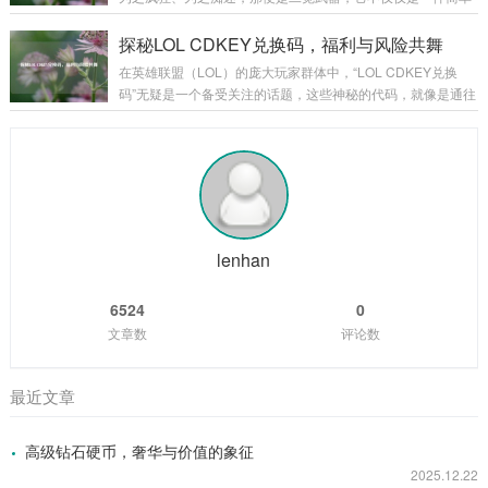
家初入游戏，那些基础的饰品或许只能提供一些微不足道的属
的装备，更是玩家们在游戏征程中的荣耀象征,是实力的具象化
性加成，但它们却是玩家踏上征程的起点，陪伴着玩家在新手
体现。 二觉武器往往伴随着角色的二次觉醒而出现，当玩家历
探秘LOL CDKEY兑换码，福利与风险共舞
村蹒跚学步,逐渐熟悉这个陌生而又充满魅力的...
经千辛万苦，将角色培养到一定阶段，解锁二次觉醒的那一
在英雄联盟（LOL）的庞大玩家群体中，“LOL CDKEY兑换
刻，二觉武器就如同神秘宝藏一般，在游戏的迷雾中逐渐露出
码”无疑是一个备受关注的话题，这些神秘的代码，就像是通往
它的锋芒，它的出现，标志着角色进入了一个全新的境界,拥有
游戏宝藏世界的钥匙，吸引着无数玩家去追寻和探索。 CDKE
了更强大的能力和更独特的玩法。 从外观上来看，二觉武器无
Y兑换码,就是一串由字母和数字组成的代码，玩家可以在英雄
疑是游戏美术设计的精华所在，每一把二觉...
联盟官方指定的兑换页面输入这些代码，从而获得各种游戏内
的奖励，这些奖励可谓丰富多彩，从稀有的英雄皮肤、珍贵的
英雄角色，到各种游戏道具和加成，应有尽有，对于玩家而
言，一个有效的CDKEY兑换码就像是一份意外之喜，能让他们
在游戏中获得更多的乐趣和优势...
lenhan
6524
0
文章数
评论数
最近文章
高级钻石硬币，奢华与价值的象征
2025.12.22