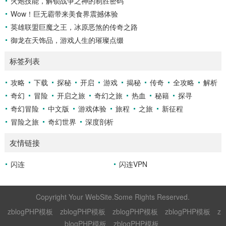
火炮技能，解锁战争之神的制胜密码
Wow！巨无霸带来美食界震撼体验
英雄联盟巨魔之王，冰原恶煞的传奇之路
御龙在天饰品，游戏人生的璀璨点缀
标签列表
攻略
下载
探秘
开启
游戏
揭秘
传奇
全攻略
解析
奇幻
冒险
开启之旅
奇幻之旅
热血
秘籍
探寻
奇幻冒险
中文版
游戏体验
旅程
之旅
新征程
冒险之旅
奇幻世界
深度剖析
友情链接
闪连
闪连VPN
Copyright Your WebSite.Some Rights Reserved.
zblogPHP模板
zblogPHP模板
zblogPHP模板
zblogPHP模板
z
blogPHP模板
zblogPHP模板