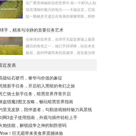
在广袤而神秘的自然世界中,有一个鲜为人知
长，无论是在阴森恐怖的地下墓穴，还是在
的势力为了实现其不可告人的目的，秘密设
却充满独特魅力的地方——卡迪达克，它宛
战火纷飞的前线战场，守...
立的进行生物武器研发和试验的地方，这些
如一颗被岁月遗忘在角落的璀璨明珠，静静
所谓的“工厂”，披着科学研究的外衣，实则
地散发着属于自己的光芒，等待着勇敢的探
干着违背人道、危害全球的勾当。 从历史上
球手，精准与冷静的首要任务艺术
索者去揭开它那神秘的面纱。 卡迪达克位于
看,生物武器的使用曾经给人类带来过惨痛的
一片偏远的地域,那里有着复杂多样的地形地
在棒球的世界里，击球手无疑是赛场上最受
教训，在战争时期，某些国家就曾利用细
貌，高耸入云的山脉连绵起伏，像是大自然
瞩目的角色之一，他们手持球棒，站在本垒
菌、病毒...
用巨手堆砌而成的巍峨屏障，山峰上终年积
板前，面对呼啸而来的高速球，肩负着为球
雪不化，在阳光的照耀下闪耀着刺眼的银
队得分的重任，而击球手的首要任务，并非
光，仿佛是大自然赐予这片土地的皇冠，而
最近发表
仅仅是将球击出，而是在每一次击球过程中,
山脚下，则是一片郁郁葱葱的森林，森林里
完美融合精准与冷静。 精准，是击球手的核
树木种类繁多，高大的乔木遮天蔽日，阳光
高级钻石硬币，奢华与价值的象征
心技能，棒球比赛中，投手投出的球速度、
只能透过枝叶的缝隙...
死骑新手任务，开启初入黑暗的奇幻之旅
轨迹各不相同，有快速直球、变化莫测的曲
线球，还有刁钻的滑球，击球手需要在极短
死亡骑士新手任务，暗黑世界序章开启
的时间内，准确判断球的速度、方向和落
侠盗猎魔2图文攻略，畅玩暗黑世界指南
点，然后调整自己的击球动作，这不仅要求
约里克皮肤，陪伴逝者，勾勒游戏独特魅力风景线
击球手具备出色的视力和反应能力,更需要大
剑网3盒子使用指南，外观与插件轻松上手
量的训练来培养对球...
火炮技能，解锁战争之神的制胜密码
Wow！巨无霸带来美食界震撼体验