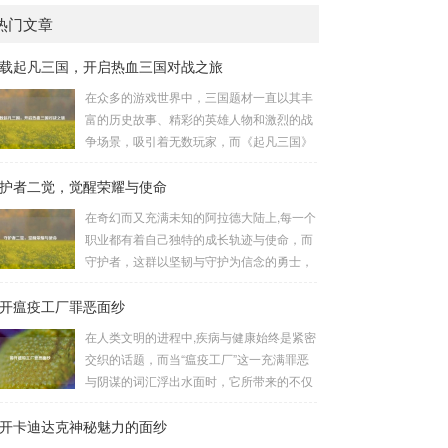
热门文章
载起凡三国，开启热血三国对战之旅
在众多的游戏世界中，三国题材一直以其丰
富的历史故事、精彩的英雄人物和激烈的战
争场景，吸引着无数玩家，而《起凡三国》
这款游戏，凭借其独特的玩法和浓厚的三国
护者二觉，觉醒荣耀与使命
氛围，成为了许多三国游戏爱好者的心头
好，就让我们一起来了解一下如何进行起凡
在奇幻而又充满未知的阿拉德大陆上,每一个
三国下载,开启一段热血的三国对战之旅。
职业都有着自己独特的成长轨迹与使命，而
《起凡三国》为玩家们构建了一个充满激情
守护者，这群以坚韧与守护为信念的勇士，
与挑战的三国战场，你可以化身为三国时期
在经历了漫长的磨砺与沉淀后，迎来了他们
的知名将领，如勇猛无双的吕布、足智多谋
开瘟疫工厂罪恶面纱
至关重要的二次觉醒，绽放出了更为耀眼的
的诸葛亮、忠义双全的关羽等，率领自己的
光芒。 守护者,自踏上这片大陆的那一刻
在人类文明的进程中,疾病与健康始终是紧密
军队在战场上冲锋陷阵、排兵布阵，游戏中
起，便肩负着守护的重任，他们身躯魁梧，
交织的话题，而当“瘟疫工厂”这一充满罪恶
的每一场战斗都充满了变...
手持巨盾，宛如一道不可逾越的城墙，为队
与阴谋的词汇浮出水面时，它所带来的不仅
友们遮风挡雨，抵御着来自各方的邪恶势
仅是对公共卫生安全的威胁，更是对人类良
力，最初，他们凭借着基础的技能和坚定的
开卡迪达克神秘魅力的面纱
知和国际秩序的严重挑战。 “瘟疫工厂”并非
意志，在一次次战斗中积累着经验，不断成
是自然形成的某种场所，而是一些别有用心