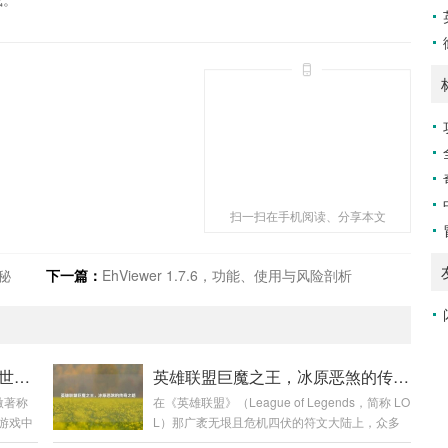
扫一扫在手机阅读、分享本文
秘
下一篇：
EhViewer 1.7.6，功能、使用与风险剖析
侠盗猎魔2图文攻略，畅玩暗黑世界指南
英雄联盟巨魔之王，冰原恶煞的传奇之路
激著称
在《英雄联盟》（League of Legends，简称 LO
游戏中
L）那广袤无垠且危机四伏的符文大陆上，众多
战斗让
英雄各展风采，而巨魔之王特朗德尔宛如冰原上