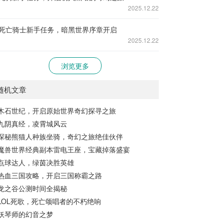
2025.12.22
死亡骑士新手任务，暗黑世界序章开启
2025.12.22
浏览更多
随机文章
木石世纪，开启原始世界奇幻探寻之旅
九阴真经，凌霄城风云
探秘熊猫人种族坐骑，奇幻之旅绝佳伙伴
魔兽世界经典副本雷电王座，宝藏掉落盛宴
点球达人，绿茵决胜英雄
热血三国攻略，开启三国称霸之路
龙之谷公测时间全揭秘
LOL死歌，死亡颂唱者的不朽绝响
妖琴师的幻音之梦