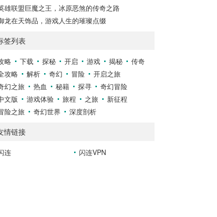
英雄联盟巨魔之王，冰原恶煞的传奇之路
御龙在天饰品，游戏人生的璀璨点缀
标签列表
攻略
下载
探秘
开启
游戏
揭秘
传奇
全攻略
解析
奇幻
冒险
开启之旅
奇幻之旅
热血
秘籍
探寻
奇幻冒险
中文版
游戏体验
旅程
之旅
新征程
冒险之旅
奇幻世界
深度剖析
友情链接
闪连
闪连VPN