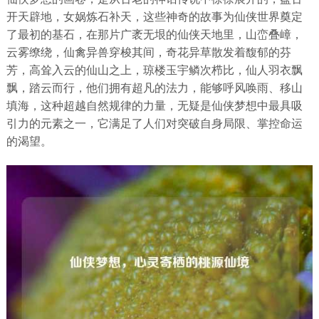
开天辟地，女娲炼石补天，这些神奇的故事为仙侠世界奠定
了最初的基石，在那片广袤无垠的仙侠天地里，山峦叠嶂，
云雾缭绕，仙禽异兽穿梭其间，奇花异草散发着馥郁的芬
芳，高耸入云的仙山之上，琼楼玉宇鳞次栉比，仙人羽衣飘
飘，踏云而行，他们拥有超凡的法力，能够呼风唤雨、移山
填海，这种超越自然规律的力量，无疑是仙侠梦想中最具吸
引力的元素之一，它满足了人们对突破自身局限、掌控命运
的渴望。