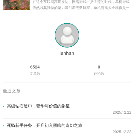
在这个互联网高度发达、网络游戏占据主流的时代，单机游戏
充满诡异和谜团的存在，关于雷峰塔的传说层出不穷，有人说
依然以其独特的魅力吸引着无数玩家，单机游戏大全就像是一
塔中封印着上古时期的强大妖邪，其怨念化作了阴云，笼罩着
座宝库，为玩家们提供了各种各样精彩纷呈的游戏体验,让我们
塔的周围；也有人传言，雷峰塔是连接阴阳两界的通道，每当
一同走进这个单机游戏的奇幻世界。 角色扮演类 角色扮演类单
月圆之夜,就会有诡异的事件发生。 有一位年...
机游戏是单机游戏大全中非常受欢迎的一个类别，以《上古卷
轴 5：天际》为例，这款游戏构建了一个宏大而开放的奇幻世
界，玩家可以自由地探索天际省的每一寸土地，与各种种族的
NPC互动，学习魔法、剑术等技能，完成丰富多样的任务，游
戏中丰富的剧情线和角色发展系统，让...
lenhan
6524
0
文章数
评论数
最近文章
高级钻石硬币，奢华与价值的象征
2025.12.22
死骑新手任务，开启初入黑暗的奇幻之旅
2025.12.22