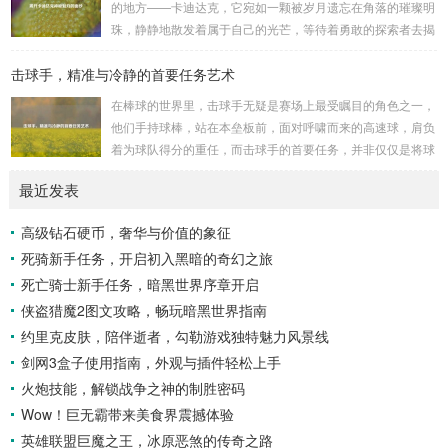
的地方——卡迪达克，它宛如一颗被岁月遗忘在角落的璀璨明
历史上看,生物武器的使用曾经给人类带来过惨痛的教训，在
珠，静静地散发着属于自己的光芒，等待着勇敢的探索者去揭
战争时期，某些国家就曾利用细菌、病毒...
开它那神秘的面纱。 卡迪达克位于一片偏远的地域,那里有着
击球手，精准与冷静的首要任务艺术
复杂多样的地形地貌，高耸入云的山脉连绵起伏，像是大自然
用巨手堆砌而成的巍峨屏障，山峰上终年积雪不化，在阳光的
在棒球的世界里，击球手无疑是赛场上最受瞩目的角色之一，
照耀下闪耀着刺眼的银光，仿佛是大自然赐予这片土地的皇
他们手持球棒，站在本垒板前，面对呼啸而来的高速球，肩负
冠，而山脚下，则是一片郁郁葱葱的森林，森林里树木种类繁
着为球队得分的重任，而击球手的首要任务，并非仅仅是将球
多，高大的乔木遮天蔽日，阳光只能透过枝叶的缝隙...
击出，而是在每一次击球过程中,完美融合精准与冷静。 精
最近发表
准，是击球手的核心技能，棒球比赛中，投手投出的球速度、
轨迹各不相同，有快速直球、变化莫测的曲线球，还有刁钻的
高级钻石硬币，奢华与价值的象征
滑球，击球手需要在极短的时间内，准确判断球的速度、方向
死骑新手任务，开启初入黑暗的奇幻之旅
和落点，然后调整自己的击球动作，这不仅要求击球手具备出
色的视力和反应能力,更需要大量的训练来培养对球...
死亡骑士新手任务，暗黑世界序章开启
侠盗猎魔2图文攻略，畅玩暗黑世界指南
约里克皮肤，陪伴逝者，勾勒游戏独特魅力风景线
剑网3盒子使用指南，外观与插件轻松上手
火炮技能，解锁战争之神的制胜密码
Wow！巨无霸带来美食界震撼体验
英雄联盟巨魔之王，冰原恶煞的传奇之路