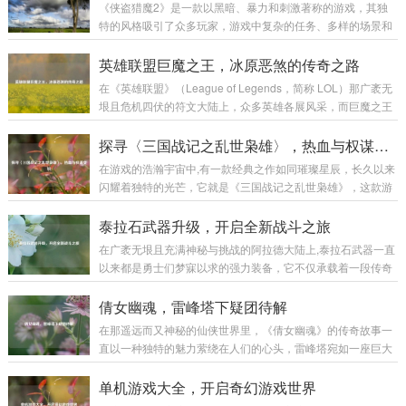
《侠盗猎魔2》是一款以黑暗、暴力和刺激著称的游戏，其独
特的风格吸引了众多玩家，游戏中复杂的任务、多样的场景和
富有挑战性的战斗让不少玩家感到困惑，本文将为大家带来一
份详细的图文攻略，助力玩家顺利通关,深入体验这款游戏的魅
英雄联盟巨魔之王，冰原恶煞的传奇之路
力。 游戏初始准备 在开始游戏前，需要对游戏的基本操作有一
在《英雄联盟》（League of Legends，简称 LOL）那广袤无
定了解。《侠盗猎魔2》的操作较为丰富，包括移动、攻击、
垠且危机四伏的符文大陆上，众多英雄各展风采，而巨魔之王
潜行等多个方面。 移动操作：使用键盘的方向键或者W、A、
特朗德尔宛如冰原上的一座巍峨巨峰，散发着令人胆寒的气息,
S、D键来控制主角的前后左右移动，在游戏中，不同的移动速
书写着属于自己的独特传奇。 巨魔之王特朗德尔出生于弗雷尔
探寻〈三国战记之乱世枭雄〉，热血与权谋交织
度会有不同的效果，比如快速奔...
卓德那片终年被冰雪覆盖的土地，这片严酷的环境塑造了他坚
在游戏的浩瀚宇宙中,有一款经典之作如同璀璨星辰，长久以来
韧不拔且凶狠残暴的性格，弗雷尔卓德的冰原上，部落林立，
闪耀着独特的光芒，它就是《三国战记之乱世枭雄》，这款游
为了争夺有限的资源，各个部落之间时常爆发激烈的冲突，特
戏以其丰富的玩法、精彩的剧情和深入人心的角色设定，带领
朗德尔所在的部落生活艰苦，恶劣的自然条件和其他部落的威
玩家穿越回那个群雄逐鹿、战火纷飞的三国乱世。 《三国战记
泰拉石武器升级，开启全新战斗之旅
胁让他们的生存岌岌可危...
之乱世枭雄》以东汉末年的三国时期为宏大背景，这个时期，
在广袤无垠且充满神秘与挑战的阿拉德大陆上,泰拉石武器一直
汉室衰微，天下大乱，各路诸侯纷纷崛起，形成了一个个强大
以来都是勇士们梦寐以求的强力装备，它不仅承载着一段传奇
的军事集团，游戏巧妙地将历史上的重大事件和著名战役融入
的历史，更以其独特的属性和强大的威力，在无数次惊心动魄
其中，让玩家仿佛亲身置身于那个波澜壮阔的时代，从官渡之
的战斗中陪伴着勇士们披荆斩棘，而泰拉石武器的升级，更是
倩女幽魂，雷峰塔下疑团待解
战曹操以少胜多击败袁绍，奠定统一北方的基础...
为这场冒险之旅增添了全新的色彩和无限的可能。 泰拉石武器
在那遥远而又神秘的仙侠世界里，《倩女幽魂》的传奇故事一
的诞生源于古老的泰拉文明,传说中，泰拉文明曾经无比辉煌，
直以一种独特的魅力萦绕在人们的心头，雷峰塔宛如一座巨大
其锻造技术更是达到了登峰造极的境界，泰拉石便是那个时代
的谜团，矗立在烟雨朦胧的江南大地，引得无数侠客、修道之
遗留下来的珍贵材料，蕴含着神秘而强大的力量，当勇士们历
士纷纷前来探寻其中隐藏的秘密。 雷峰塔，本是镇压妖邪之物
单机游戏大全，开启奇幻游戏世界
经千辛万苦，收集齐所需的材料，成功锻造出...
的神圣之地，在《倩女幽魂》的世界中，它却逐渐成为了一个