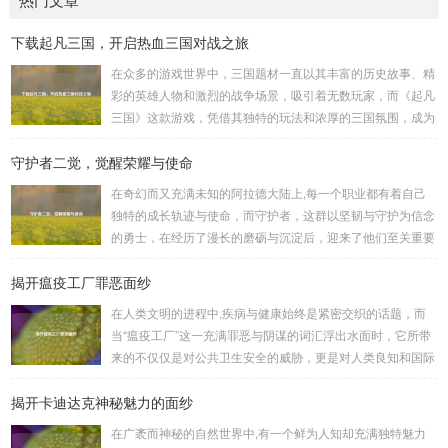
下载起凡三国，开启热血三国对战之旅
在众多的游戏世界中，三国题材一直以其丰富的历史故事、精
彩的英雄人物和激烈的战争场景，吸引着无数玩家，而《起凡
三国》这款游戏，凭借其独特的玩法和浓厚的三国氛围，成为
了许多三国游戏爱好者的心头好，就让我们一起来了解一下如
守护者二觉，觉醒荣耀与使命
何进行起凡三国下载,开启一段热血的三国对战之旅。 《起凡
三国》为玩家们构建了一个充满激情与挑战的三国战场，你可
在奇幻而又充满未知的阿拉德大陆上,每一个职业都有着自己
以化身为三国时期的知名将领，如勇猛无双的吕布、足智多谋
独特的成长轨迹与使命，而守护者，这群以坚韧与守护为信念
的诸葛亮、忠义双全的关羽等，率领自己的军队在战场上冲锋
的勇士，在经历了漫长的磨砺与沉淀后，迎来了他们至关重要
陷阵、排兵布阵，游戏中的每一场战斗都充满了变...
的二次觉醒，绽放出了更为耀眼的光芒。 守护者,自踏上这片
揭开瘟疫工厂罪恶面纱
大陆的那一刻起，便肩负着守护的重任，他们身躯魁梧，手持
巨盾，宛如一道不可逾越的城墙，为队友们遮风挡雨，抵御着
在人类文明的进程中,疾病与健康始终是紧密交织的话题，而
来自各方的邪恶势力，最初，他们凭借着基础的技能和坚定的
当“瘟疫工厂”这一充满罪恶与阴谋的词汇浮出水面时，它所带
意志，在一次次战斗中积累着经验，不断成长，无论是在阴森
来的不仅仅是对公共卫生安全的威胁，更是对人类良知和国际
恐怖的地下墓穴，还是在战火纷飞的前线战场，守...
秩序的严重挑战。 “瘟疫工厂”并非是自然形成的某种场所，而
揭开卡迪达克神秘魅力的面纱
是一些别有用心的势力为了实现其不可告人的目的，秘密设立
的进行生物武器研发和试验的地方，这些所谓的“工厂”，披着
在广袤而神秘的自然世界中,有一个鲜为人知却充满独特魅力
科学研究的外衣，实则干着违背人道、危害全球的勾当。 从