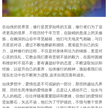
在仙侠的世界里，修行是贯穿始终的主题，修行者们为了追
求更高的境界，不惜历经千辛万苦，在陡峭的悬崖上闭关修
炼，在幽深的山谷中寻觅秘籍，他们与天地灵气相融，与日
月星辰对话，通过不断地磨砺和感悟，逐渐提升自己的实
力，这种修行的过程，不仅是对身体和法力的锤炼，更是对
心灵的洗礼，它教会我们要有坚韧不拔的毅力，在面对困难
和挫折时不屈不挠；要有谦逊好学的态度，不断汲取知识和
经验，以提升自己的素养，仙侠修行的精神，激励着我们在
现实生活中也不断努力进取,追求自我完善和成长。
仙侠梦想中，爱情也是不可或缺的一部分，那些跨越仙凡界
限、历经生死考验的爱情故事，总是让人感动不已，仙女与
凡人的相恋，往往伴随着重重阻碍和磨难，但他们的爱情却
坚如磐石，矢志不渝，他们为了守护彼此，不惜与整个世界
为敌，这种纯粹而热烈的爱情，让我们看到了人性中最美好