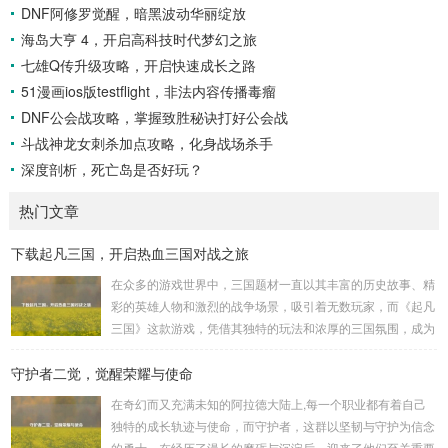
DNF阿修罗觉醒，暗黑波动华丽绽放
海岛大亨 4，开启高科技时代梦幻之旅
七雄Q传升级攻略，开启快速成长之路
51漫画ios版testflight，非法内容传播毒瘤
DNF公会战攻略，掌握致胜秘诀打好公会战
斗战神龙女刺杀加点攻略，化身战场杀手
深度剖析，死亡岛是否好玩？
热门文章
下载起凡三国，开启热血三国对战之旅
在众多的游戏世界中，三国题材一直以其丰富的历史故事、精
彩的英雄人物和激烈的战争场景，吸引着无数玩家，而《起凡
三国》这款游戏，凭借其独特的玩法和浓厚的三国氛围，成为
了许多三国游戏爱好者的心头好，就让我们一起来了解一下如
守护者二觉，觉醒荣耀与使命
何进行起凡三国下载,开启一段热血的三国对战之旅。 《起凡
三国》为玩家们构建了一个充满激情与挑战的三国战场，你可
在奇幻而又充满未知的阿拉德大陆上,每一个职业都有着自己
以化身为三国时期的知名将领，如勇猛无双的吕布、足智多谋
独特的成长轨迹与使命，而守护者，这群以坚韧与守护为信念
的诸葛亮、忠义双全的关羽等，率领自己的军队在战场上冲锋
的勇士，在经历了漫长的磨砺与沉淀后，迎来了他们至关重要