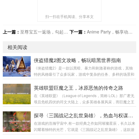
扫一扫在手机阅读、分享本文
上一篇：
至尊宝五一返场，勾起玩家青春回忆
下一篇：
Anime Party，畅享动漫世界欢乐盛宴
相关阅读
侠盗猎魔2图文攻略，畅玩暗黑世界指南
《侠盗猎魔2》是一款以黑暗、暴力和刺激著称的游戏，其独
特的风格吸引了众多玩家，游戏中复杂的任务、多样的场景和
富有挑战性的战斗让不少玩家感到困惑，本文将为大家带来一
份详细的图文攻略，助力玩家顺利通关,深入体验这款游戏的魅
英雄联盟巨魔之王，冰原恶煞的传奇之路
力。 游戏初始准备 在开始游戏前，需要对游戏的基本操作有一
在《英雄联盟》（League of Legends，简称 LOL）那广袤无
定了解。《侠盗猎魔2》的操作较为丰富，包括移动、攻击、
垠且危机四伏的符文大陆上，众多英雄各展风采，而巨魔之王
潜行等多个方面。 移动操作：使用键盘的方向键或者W、A、
特朗德尔宛如冰原上的一座巍峨巨峰，散发着令人胆寒的气息,
S、D键来控制主角的前后左右移动，在游戏中，不同的移动速
书写着属于自己的独特传奇。 巨魔之王特朗德尔出生于弗雷尔
探寻〈三国战记之乱世枭雄〉，热血与权谋交织
度会有不同的效果，比如快速奔...
卓德那片终年被冰雪覆盖的土地，这片严酷的环境塑造了他坚
在游戏的浩瀚宇宙中,有一款经典之作如同璀璨星辰，长久以来
韧不拔且凶狠残暴的性格，弗雷尔卓德的冰原上，部落林立，
闪耀着独特的光芒，它就是《三国战记之乱世枭雄》，这款游
为了争夺有限的资源，各个部落之间时常爆发激烈的冲突，特
戏以其丰富的玩法、精彩的剧情和深入人心的角色设定，带领
朗德尔所在的部落生活艰苦，恶劣的自然条件和其他部落的威