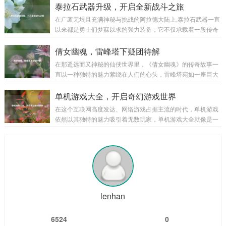
玩家穿越回那个群雄逐鹿、战火纷飞的三国乱世。 《三国战记
泰拉石武器升级，开启全新战斗之旅
胁让他们的生存岌岌可危...
之乱世枭雄》以东汉末年的三国时期为宏大背景，这个时期，
在广袤无垠且充满神秘与挑战的阿拉德大陆上,泰拉石武器一直
汉室衰微，天下大乱，各路诸侯纷纷崛起，形成了一个个强大
以来都是勇士们梦寐以求的强力装备，它不仅承载着一段传奇
的军事集团，游戏巧妙地将历史上的重大事件和著名战役融入
的历史，更以其独特的属性和强大的威力，在无数次惊心动魄
其中，让玩家仿佛亲身置身于那个波澜壮阔的时代，从官渡之
的战斗中陪伴着勇士们披荆斩棘，而泰拉石武器的升级，更是
倩女幽魂，雷峰塔下疑团待解
战曹操以少胜多击败袁绍，奠定统一北方的基础...
为这场冒险之旅增添了全新的色彩和无限的可能。 泰拉石武器
在那遥远而又神秘的仙侠世界里，《倩女幽魂》的传奇故事一
的诞生源于古老的泰拉文明,传说中，泰拉文明曾经无比辉煌，
直以一种独特的魅力萦绕在人们的心头，雷峰塔宛如一座巨大
其锻造技术更是达到了登峰造极的境界，泰拉石便是那个时代
的谜团，矗立在烟雨朦胧的江南大地，引得无数侠客、修道之
遗留下来的珍贵材料，蕴含着神秘而强大的力量，当勇士们历
士纷纷前来探寻其中隐藏的秘密。 雷峰塔，本是镇压妖邪之物
单机游戏大全，开启奇幻游戏世界
经千辛万苦，收集齐所需的材料，成功锻造出...
的神圣之地，在《倩女幽魂》的世界中，它却逐渐成为了一个
在这个互联网高度发达、网络游戏占据主流的时代，单机游戏
充满诡异和谜团的存在，关于雷峰塔的传说层出不穷，有人说
依然以其独特的魅力吸引着无数玩家，单机游戏大全就像是一
塔中封印着上古时期的强大妖邪，其怨念化作了阴云，笼罩着
座宝库，为玩家们提供了各种各样精彩纷呈的游戏体验,让我们
塔的周围；也有人传言，雷峰塔是连接阴阳两界的通道，每当
一同走进这个单机游戏的奇幻世界。 角色扮演类 角色扮演类单
月圆之夜,就会有诡异的事件发生。 有一位年...
机游戏是单机游戏大全中非常受欢迎的一个类别，以《上古卷
轴 5：天际》为例，这款游戏构建了一个宏大而开放的奇幻世
界，玩家可以自由地探索天际省的每一寸土地，与各种种族的
NPC互动，学习魔法、剑术等技能，完成丰富多样的任务，游
戏中丰富的剧情线和角色发展系统，让...
lenhan
6524
0