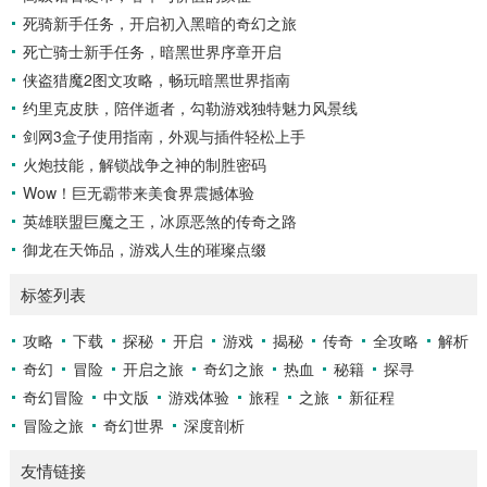
死骑新手任务，开启初入黑暗的奇幻之旅
和落点，然后调整自己的击球动作，这不仅要求击球手具备出
色的视力和反应能力,更需要大量的训练来培养对球...
死亡骑士新手任务，暗黑世界序章开启
侠盗猎魔2图文攻略，畅玩暗黑世界指南
约里克皮肤，陪伴逝者，勾勒游戏独特魅力风景线
剑网3盒子使用指南，外观与插件轻松上手
火炮技能，解锁战争之神的制胜密码
Wow！巨无霸带来美食界震撼体验
英雄联盟巨魔之王，冰原恶煞的传奇之路
御龙在天饰品，游戏人生的璀璨点缀
标签列表
攻略
下载
探秘
开启
游戏
揭秘
传奇
全攻略
解析
奇幻
冒险
开启之旅
奇幻之旅
热血
秘籍
探寻
奇幻冒险
中文版
游戏体验
旅程
之旅
新征程
冒险之旅
奇幻世界
深度剖析
友情链接