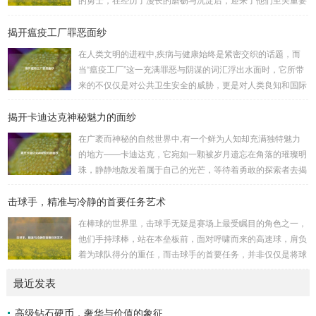
陷阵、排兵布阵，游戏中的每一场战斗都充满了变...
的二次觉醒，绽放出了更为耀眼的光芒。 守护者,自踏上这片
揭开瘟疫工厂罪恶面纱
大陆的那一刻起，便肩负着守护的重任，他们身躯魁梧，手持
巨盾，宛如一道不可逾越的城墙，为队友们遮风挡雨，抵御着
在人类文明的进程中,疾病与健康始终是紧密交织的话题，而
来自各方的邪恶势力，最初，他们凭借着基础的技能和坚定的
当“瘟疫工厂”这一充满罪恶与阴谋的词汇浮出水面时，它所带
意志，在一次次战斗中积累着经验，不断成长，无论是在阴森
来的不仅仅是对公共卫生安全的威胁，更是对人类良知和国际
恐怖的地下墓穴，还是在战火纷飞的前线战场，守...
秩序的严重挑战。 “瘟疫工厂”并非是自然形成的某种场所，而
揭开卡迪达克神秘魅力的面纱
是一些别有用心的势力为了实现其不可告人的目的，秘密设立
的进行生物武器研发和试验的地方，这些所谓的“工厂”，披着
在广袤而神秘的自然世界中,有一个鲜为人知却充满独特魅力
科学研究的外衣，实则干着违背人道、危害全球的勾当。 从
的地方——卡迪达克，它宛如一颗被岁月遗忘在角落的璀璨明
历史上看,生物武器的使用曾经给人类带来过惨痛的教训，在
珠，静静地散发着属于自己的光芒，等待着勇敢的探索者去揭
战争时期，某些国家就曾利用细菌、病毒...
开它那神秘的面纱。 卡迪达克位于一片偏远的地域,那里有着
击球手，精准与冷静的首要任务艺术
复杂多样的地形地貌，高耸入云的山脉连绵起伏，像是大自然
用巨手堆砌而成的巍峨屏障，山峰上终年积雪不化，在阳光的
在棒球的世界里，击球手无疑是赛场上最受瞩目的角色之一，
照耀下闪耀着刺眼的银光，仿佛是大自然赐予这片土地的皇
他们手持球棒，站在本垒板前，面对呼啸而来的高速球，肩负
冠，而山脚下，则是一片郁郁葱葱的森林，森林里树木种类繁
着为球队得分的重任，而击球手的首要任务，并非仅仅是将球
多，高大的乔木遮天蔽日，阳光只能透过枝叶的缝隙...
击出，而是在每一次击球过程中,完美融合精准与冷静。 精
最近发表
准，是击球手的核心技能，棒球比赛中，投手投出的球速度、
轨迹各不相同，有快速直球、变化莫测的曲线球，还有刁钻的
高级钻石硬币，奢华与价值的象征
滑球，击球手需要在极短的时间内，准确判断球的速度、方向