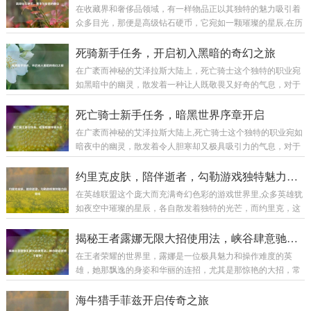
在收藏界和奢侈品领域，有一样物品正以其独特的魅力吸引着
众多目光，那便是高级钻石硬币，它宛如一颗璀璨的星辰,在历
史与现代的交织中散发着迷人的光芒。 高级钻石硬币并非普通
的货币，它是艺术与工艺的完美融合，从外观上看，每一枚高
死骑新手任务，开启初入黑暗的奇幻之旅
级钻石硬币都像是一件精心雕琢的艺术品，硬币的主体部分通
在广袤而神秘的艾泽拉斯大陆上，死亡骑士这个独特的职业宛
常由高品质的贵金属制成，如黄金、白银等，这些金属本身就
如黑暗中的幽灵，散发着一种让人既敬畏又好奇的气息，对于
具有极高的价值和质感，它们的表面被工匠们运用精妙的工艺
每一个初入这个职业世界的新手来说，死骑新手任务就像是一
进行处理，或许是细腻的磨砂效果，营造出一种低调的奢华；
把钥匙,开启了一段充满挑战与惊喜的奇幻之旅。 当你创建一个
死亡骑士新手任务，暗黑世界序章开启
又或许是镜面般的光洁,反射出耀眼的光芒。...
死亡骑士角色，从冰封王座的阴影中苏醒的那一刻起，新手任
在广袤而神秘的艾泽拉斯大陆上,死亡骑士这个独特的职业宛如
务便正式拉开了帷幕，首先映入眼帘的是那阴森恐怖的场景，
暗夜中的幽灵，散发着令人胆寒却又极具吸引力的气息，对于
周围弥漫着冰冷的雾气，荒芜的大地，残败的建筑，仿佛都在
新手玩家来说，死亡骑士的新手任务线就像是一扇通往黑暗力
诉说着曾经的惨烈战斗，这种压抑而独特的氛围,瞬间将玩家带
量世界的大门，引领着他们开启一段充满奇幻与挑战的旅程。
约里克皮肤，陪伴逝者，勾勒游戏独特魅力风景线
入了一个与其他职业截然不同的世界。 第...
当玩家创建死亡骑士角色后,首先会置身于一个阴森恐怖的场景
在英雄联盟这个庞大而充满奇幻色彩的游戏世界里,众多英雄犹
之中，这里弥漫着腐臭的气息，灰暗的天空下是一片荒芜的焦
如夜空中璀璨的星辰，各自散发着独特的光芒，而约里克，这
土，残垣断壁间不时有幽灵般的生物飘荡而过，新手任务就在
位守墓人英雄，以其神秘、暗黑的风格吸引了不少玩家的目
这样的氛围中拉开了帷幕，这不仅仅是一场简单的任务体验，
光，他的那些精美皮肤更是在游戏中为玩家带来了别样的体
揭秘王者露娜无限大招使用法，峡谷肆意驰骋不是梦！
更是一次深入了解死亡骑士背景故事和职业特...
验。 约里克的原始皮肤自带一种阴森的气息,他身着黑色的长
在王者荣耀的世界里，露娜是一位极具魅力和操作难度的英
袍，头戴破旧的帽子，手中那巨大的墓园铲仿佛能轻易地掘开
雄，她那飘逸的身姿和华丽的连招，尤其是那惊艳的大招，常
坟墓，召唤出墓穴中的亡魂，他的技能特效也与整体风格相契
常能在团战中创造出以少胜多的奇迹，要想熟练掌握露娜的大
合，召唤出的灵体如同从黑暗深渊中涌出的幽灵，在战场上肆
招无限使用，并非易事，下面,就让我们一起来揭开其中的奥
海牛猎手菲兹开启传奇之旅
意穿梭，为他的战斗增添了一份恐怖与神秘，原始皮...
秘。 理解露娜大招机制 露娜的大招“新月突击”，是她核心的技