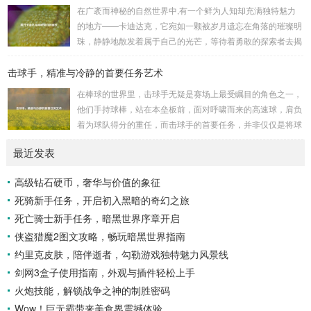
的进行生物武器研发和试验的地方，这些所谓的“工厂”，披着
在广袤而神秘的自然世界中,有一个鲜为人知却充满独特魅力
科学研究的外衣，实则干着违背人道、危害全球的勾当。 从
的地方——卡迪达克，它宛如一颗被岁月遗忘在角落的璀璨明
历史上看,生物武器的使用曾经给人类带来过惨痛的教训，在
珠，静静地散发着属于自己的光芒，等待着勇敢的探索者去揭
战争时期，某些国家就曾利用细菌、病毒...
开它那神秘的面纱。 卡迪达克位于一片偏远的地域,那里有着
击球手，精准与冷静的首要任务艺术
复杂多样的地形地貌，高耸入云的山脉连绵起伏，像是大自然
用巨手堆砌而成的巍峨屏障，山峰上终年积雪不化，在阳光的
在棒球的世界里，击球手无疑是赛场上最受瞩目的角色之一，
照耀下闪耀着刺眼的银光，仿佛是大自然赐予这片土地的皇
他们手持球棒，站在本垒板前，面对呼啸而来的高速球，肩负
冠，而山脚下，则是一片郁郁葱葱的森林，森林里树木种类繁
着为球队得分的重任，而击球手的首要任务，并非仅仅是将球
多，高大的乔木遮天蔽日，阳光只能透过枝叶的缝隙...
击出，而是在每一次击球过程中,完美融合精准与冷静。 精
最近发表
准，是击球手的核心技能，棒球比赛中，投手投出的球速度、
轨迹各不相同，有快速直球、变化莫测的曲线球，还有刁钻的
高级钻石硬币，奢华与价值的象征
滑球，击球手需要在极短的时间内，准确判断球的速度、方向
死骑新手任务，开启初入黑暗的奇幻之旅
和落点，然后调整自己的击球动作，这不仅要求击球手具备出
色的视力和反应能力,更需要大量的训练来培养对球...
死亡骑士新手任务，暗黑世界序章开启
侠盗猎魔2图文攻略，畅玩暗黑世界指南
约里克皮肤，陪伴逝者，勾勒游戏独特魅力风景线
剑网3盒子使用指南，外观与插件轻松上手
火炮技能，解锁战争之神的制胜密码
Wow！巨无霸带来美食界震撼体验