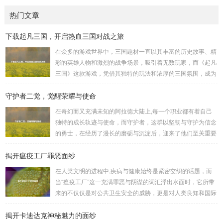
热门文章
下载起凡三国，开启热血三国对战之旅
在众多的游戏世界中，三国题材一直以其丰富的历史故事、精
彩的英雄人物和激烈的战争场景，吸引着无数玩家，而《起凡
三国》这款游戏，凭借其独特的玩法和浓厚的三国氛围，成为
了许多三国游戏爱好者的心头好，就让我们一起来了解一下如
守护者二觉，觉醒荣耀与使命
何进行起凡三国下载,开启一段热血的三国对战之旅。 《起凡
三国》为玩家们构建了一个充满激情与挑战的三国战场，你可
在奇幻而又充满未知的阿拉德大陆上,每一个职业都有着自己
以化身为三国时期的知名将领，如勇猛无双的吕布、足智多谋
独特的成长轨迹与使命，而守护者，这群以坚韧与守护为信念
的诸葛亮、忠义双全的关羽等，率领自己的军队在战场上冲锋
的勇士，在经历了漫长的磨砺与沉淀后，迎来了他们至关重要
陷阵、排兵布阵，游戏中的每一场战斗都充满了变...
的二次觉醒，绽放出了更为耀眼的光芒。 守护者,自踏上这片
揭开瘟疫工厂罪恶面纱
大陆的那一刻起，便肩负着守护的重任，他们身躯魁梧，手持
巨盾，宛如一道不可逾越的城墙，为队友们遮风挡雨，抵御着
在人类文明的进程中,疾病与健康始终是紧密交织的话题，而
来自各方的邪恶势力，最初，他们凭借着基础的技能和坚定的
当“瘟疫工厂”这一充满罪恶与阴谋的词汇浮出水面时，它所带
意志，在一次次战斗中积累着经验，不断成长，无论是在阴森
来的不仅仅是对公共卫生安全的威胁，更是对人类良知和国际
恐怖的地下墓穴，还是在战火纷飞的前线战场，守...
秩序的严重挑战。 “瘟疫工厂”并非是自然形成的某种场所，而
揭开卡迪达克神秘魅力的面纱
是一些别有用心的势力为了实现其不可告人的目的，秘密设立