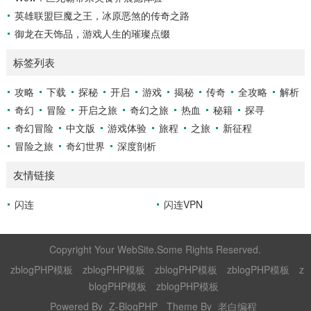
英雄联盟巨魔之王，冰原恶煞的传奇之路
御龙在天饰品，游戏人生的璀璨点缀
标签列表
攻略
下载
探秘
开启
游戏
揭秘
传奇
全攻略
解析
奇幻
冒险
开启之旅
奇幻之旅
热血
秘籍
探寻
奇幻冒险
中文版
游戏体验
旅程
之旅
新征程
冒险之旅
奇幻世界
深度剖析
友情链接
闪连
闪连VPN
Copyright Your WebSite.Some Rights Reserved.
zblogPHP模板
zblogPHP模板
zblogPHP模板
zblogPHP模板
z
blogPHP模板
zblogPHP模板
Powered By
Z-BlogPHP
Theme By
老白编程