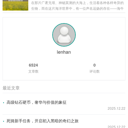
在那片广袤无垠、神秘莫测的大海上，生活着各种各样奇异的
能，该技能能让露娜向指定目标发起突击，造成法术伤害，在
生物，而在这片海洋世界中，有一位声名远扬的存在——海牛
释放大招后的一段时间内，如果露娜命中了敌方英雄、野怪或
猎手菲兹。 菲兹是一个身材矫健、眼神锐利的年轻猎手，他自
者小兵，就可以再次使用大招，这就是露娜能够实现无限连招
幼生长在海边的小渔村，从小就对大海有着一种特殊的情感和
的基础，只要露娜在大招的冷却时间内，能够...
敬畏，他常常听村里的老人们讲述着大海里那些神奇生物的故
事，其中海牛的传说最让他着迷，海牛，这种体型庞大却性情
温和的生物，在大海的深处悠然生活，它们的肉据说美味无
比，它们的皮更是有着极高的价值，菲兹在心中暗暗立下了成
为一名出色海牛猎手的志向。 随着时间的推移,...
lenhan
6524
0
文章数
评论数
最近文章
高级钻石硬币，奢华与价值的象征
2025.12.22
死骑新手任务，开启初入黑暗的奇幻之旅
2025.12.22