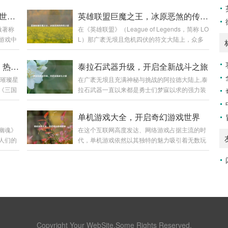
侠盗猎魔2图文攻略，畅玩暗黑世界指南
英雄联盟巨魔之王，冰原恶煞的传奇之路
激著称
在《英雄联盟》（League of Legends，简称 LO
游戏中
L）那广袤无垠且危机四伏的符文大陆上，众多
战斗让
英雄各展风采，而巨魔之王特朗德尔宛如冰原上
份详细
的一座巍峨巨峰，散发着令人胆寒的气息,书写着
探寻〈三国战记之乱世枭雄〉，热血与权谋交织
泰拉石武器升级，开启全新战斗之旅
验这款游
属于自己的独特传奇。 巨魔之王特朗德尔出生于
同璀璨星
在广袤无垠且充满神秘与挑战的阿拉德大陆上,泰
，需要
弗雷尔卓德那片终年被冰雪覆盖的土地，这片严
《三国
拉石武器一直以来都是勇士们梦寐以求的强力装
魔2》
酷的环境塑造了他坚韧不拔且凶狠残暴的性格，
玩法、
备，它不仅承载着一段传奇的历史，更以其独特
等多个
弗雷尔卓德的冰原上，部落林立，为了争夺有限
玩家穿
的属性和强大的威力，在无数次惊心动魄的战斗
W、
的资源，各个部落之间时常爆发激烈的冲突，特
单机游戏大全，开启奇幻游戏世界
。 《三
中陪伴着勇士们披荆斩棘，而泰拉石武器的升
在游戏
朗德尔所在的部落生活艰苦，恶劣的自然条件和
幽魂》
在这个互联网高度发达、网络游戏占据主流的时
期为宏
级，更是为这场冒险之旅增添了全新的色彩和无
如快速
其他部落的威胁让他们的生存岌岌可危...
人们的
代，单机游戏依然以其独特的魅力吸引着无数玩
，各路
限的可能。 泰拉石武器的诞生源于古老的泰拉文
在烟雨
家，单机游戏大全就像是一座宝库，为玩家们提
集团，
明,传说中，泰拉文明曾经无比辉煌，其锻造技术
士纷纷
供了各种各样精彩纷呈的游戏体验,让我们一同走
役融入
更是达到了登峰造极的境界，泰拉石便是那个时
是镇压妖
进这个单机游戏的奇幻世界。 角色扮演类 角色
阔的时
代遗留下来的珍贵材料，蕴含着神秘而强大的力
界中，
扮演类单机游戏是单机游戏大全中非常受欢迎的
奠定统
量，当勇士们历经千辛万苦，收集齐所需的材
在，关
一个类别，以《上古卷轴 5：天际》为例，这款
料，成功锻造出...
印着上
游戏构建了一个宏大而开放的奇幻世界，玩家可
笼罩着
以自由地探索天际省的每一寸土地，与各种种族
阳两界
的NPC互动，学习魔法、剑术等技能，完成丰富
Copyright Your WebSite.Some Rights Reserved.