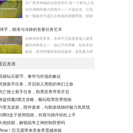
在广袤而神秘的自然世界中,有一个鲜为人知
长，无论是在阴森恐怖的地下墓穴，还是在
的势力为了实现其不可告人的目的，秘密设
却充满独特魅力的地方——卡迪达克，它宛
战火纷飞的前线战场，守...
立的进行生物武器研发和试验的地方，这些
如一颗被岁月遗忘在角落的璀璨明珠，静静
所谓的“工厂”，披着科学研究的外衣，实则
地散发着属于自己的光芒，等待着勇敢的探
干着违背人道、危害全球的勾当。 从历史上
球手，精准与冷静的首要任务艺术
索者去揭开它那神秘的面纱。 卡迪达克位于
看,生物武器的使用曾经给人类带来过惨痛的
一片偏远的地域,那里有着复杂多样的地形地
在棒球的世界里，击球手无疑是赛场上最受
教训，在战争时期，某些国家就曾利用细
貌，高耸入云的山脉连绵起伏，像是大自然
瞩目的角色之一，他们手持球棒，站在本垒
菌、病毒...
用巨手堆砌而成的巍峨屏障，山峰上终年积
板前，面对呼啸而来的高速球，肩负着为球
雪不化，在阳光的照耀下闪耀着刺眼的银
队得分的重任，而击球手的首要任务，并非
光，仿佛是大自然赐予这片土地的皇冠，而
最近发表
仅仅是将球击出，而是在每一次击球过程中,
山脚下，则是一片郁郁葱葱的森林，森林里
完美融合精准与冷静。 精准，是击球手的核
树木种类繁多，高大的乔木遮天蔽日，阳光
高级钻石硬币，奢华与价值的象征
心技能，棒球比赛中，投手投出的球速度、
只能透过枝叶的缝隙...
死骑新手任务，开启初入黑暗的奇幻之旅
轨迹各不相同，有快速直球、变化莫测的曲
线球，还有刁钻的滑球，击球手需要在极短
死亡骑士新手任务，暗黑世界序章开启
的时间内，准确判断球的速度、方向和落
侠盗猎魔2图文攻略，畅玩暗黑世界指南
点，然后调整自己的击球动作，这不仅要求
约里克皮肤，陪伴逝者，勾勒游戏独特魅力风景线
击球手具备出色的视力和反应能力,更需要大
剑网3盒子使用指南，外观与插件轻松上手
量的训练来培养对球...
火炮技能，解锁战争之神的制胜密码
Wow！巨无霸带来美食界震撼体验