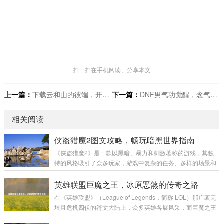
扫一扫在手机阅读、分享本文
上一篇：
下载云和山的彼端，开启奇幻游戏之旅
下一篇：
DNF男气功觉醒，念气之力巅峰绽放
相关阅读
侠盗猎魔2图文攻略，畅玩暗黑世界指南
《侠盗猎魔2》是一款以黑暗、暴力和刺激著称的游戏，其独
特的风格吸引了众多玩家，游戏中复杂的任务、多样的场景和
富有挑战性的战斗让不少玩家感到困惑，本文将为大家带来一
份详细的图文攻略，助力玩家顺利通关,深入体验这款游戏的魅
英雄联盟巨魔之王，冰原恶煞的传奇之路
力。 游戏初始准备 在开始游戏前，需要对游戏的基本操作有一
在《英雄联盟》（League of Legends，简称 LOL）那广袤无
定了解。《侠盗猎魔2》的操作较为丰富，包括移动、攻击、
垠且危机四伏的符文大陆上，众多英雄各展风采，而巨魔之王
潜行等多个方面。 移动操作：使用键盘的方向键或者W、A、
特朗德尔宛如冰原上的一座巍峨巨峰，散发着令人胆寒的气息,
S、D键来控制主角的前后左右移动，在游戏中，不同的移动速