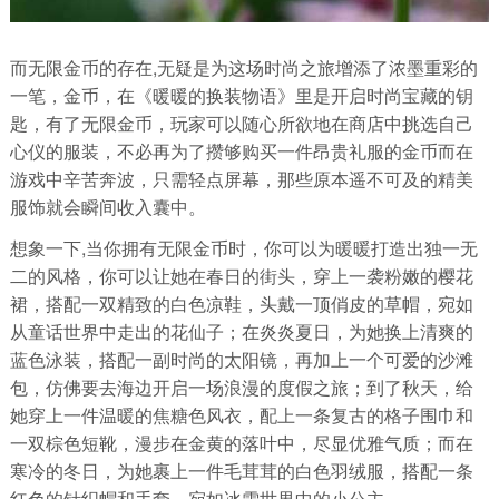
而无限金币的存在,无疑是为这场时尚之旅增添了浓墨重彩的
一笔，金币，在《暖暖的换装物语》里是开启时尚宝藏的钥
匙，有了无限金币，玩家可以随心所欲地在商店中挑选自己
心仪的服装，不必再为了攒够购买一件昂贵礼服的金币而在
游戏中辛苦奔波，只需轻点屏幕，那些原本遥不可及的精美
服饰就会瞬间收入囊中。
想象一下,当你拥有无限金币时，你可以为暖暖打造出独一无
二的风格，你可以让她在春日的街头，穿上一袭粉嫩的樱花
裙，搭配一双精致的白色凉鞋，头戴一顶俏皮的草帽，宛如
从童话世界中走出的花仙子；在炎炎夏日，为她换上清爽的
蓝色泳装，搭配一副时尚的太阳镜，再加上一个可爱的沙滩
包，仿佛要去海边开启一场浪漫的度假之旅；到了秋天，给
她穿上一件温暖的焦糖色风衣，配上一条复古的格子围巾和
一双棕色短靴，漫步在金黄的落叶中，尽显优雅气质；而在
寒冷的冬日，为她裹上一件毛茸茸的白色羽绒服，搭配一条
红色的针织帽和手套，宛如冰雪世界中的小公主。