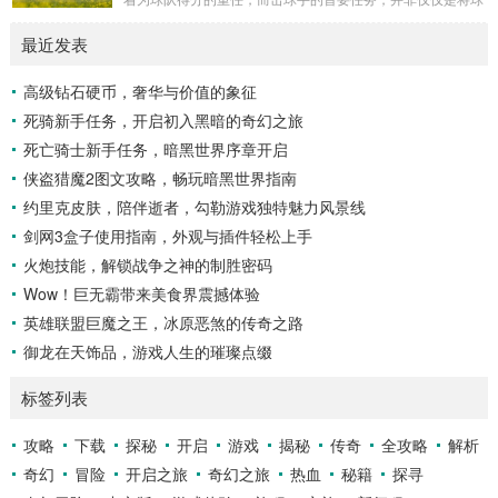
多，高大的乔木遮天蔽日，阳光只能透过枝叶的缝隙...
击出，而是在每一次击球过程中,完美融合精准与冷静。 精
最近发表
准，是击球手的核心技能，棒球比赛中，投手投出的球速度、
轨迹各不相同，有快速直球、变化莫测的曲线球，还有刁钻的
高级钻石硬币，奢华与价值的象征
滑球，击球手需要在极短的时间内，准确判断球的速度、方向
死骑新手任务，开启初入黑暗的奇幻之旅
和落点，然后调整自己的击球动作，这不仅要求击球手具备出
色的视力和反应能力,更需要大量的训练来培养对球...
死亡骑士新手任务，暗黑世界序章开启
侠盗猎魔2图文攻略，畅玩暗黑世界指南
约里克皮肤，陪伴逝者，勾勒游戏独特魅力风景线
剑网3盒子使用指南，外观与插件轻松上手
火炮技能，解锁战争之神的制胜密码
Wow！巨无霸带来美食界震撼体验
英雄联盟巨魔之王，冰原恶煞的传奇之路
御龙在天饰品，游戏人生的璀璨点缀
标签列表
攻略
下载
探秘
开启
游戏
揭秘
传奇
全攻略
解析
奇幻
冒险
开启之旅
奇幻之旅
热血
秘籍
探寻