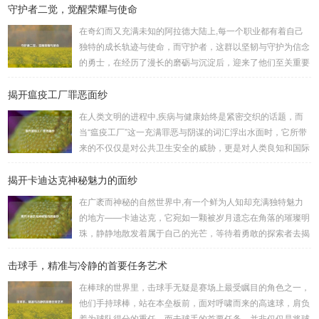
守护者二觉，觉醒荣耀与使命
何进行起凡三国下载,开启一段热血的三国对战之旅。 《起凡
三国》为玩家们构建了一个充满激情与挑战的三国战场，你可
在奇幻而又充满未知的阿拉德大陆上,每一个职业都有着自己
以化身为三国时期的知名将领，如勇猛无双的吕布、足智多谋
独特的成长轨迹与使命，而守护者，这群以坚韧与守护为信念
的诸葛亮、忠义双全的关羽等，率领自己的军队在战场上冲锋
的勇士，在经历了漫长的磨砺与沉淀后，迎来了他们至关重要
陷阵、排兵布阵，游戏中的每一场战斗都充满了变...
的二次觉醒，绽放出了更为耀眼的光芒。 守护者,自踏上这片
揭开瘟疫工厂罪恶面纱
大陆的那一刻起，便肩负着守护的重任，他们身躯魁梧，手持
巨盾，宛如一道不可逾越的城墙，为队友们遮风挡雨，抵御着
在人类文明的进程中,疾病与健康始终是紧密交织的话题，而
来自各方的邪恶势力，最初，他们凭借着基础的技能和坚定的
当“瘟疫工厂”这一充满罪恶与阴谋的词汇浮出水面时，它所带
意志，在一次次战斗中积累着经验，不断成长，无论是在阴森
来的不仅仅是对公共卫生安全的威胁，更是对人类良知和国际
恐怖的地下墓穴，还是在战火纷飞的前线战场，守...
秩序的严重挑战。 “瘟疫工厂”并非是自然形成的某种场所，而
揭开卡迪达克神秘魅力的面纱
是一些别有用心的势力为了实现其不可告人的目的，秘密设立
的进行生物武器研发和试验的地方，这些所谓的“工厂”，披着
在广袤而神秘的自然世界中,有一个鲜为人知却充满独特魅力
科学研究的外衣，实则干着违背人道、危害全球的勾当。 从
的地方——卡迪达克，它宛如一颗被岁月遗忘在角落的璀璨明
历史上看,生物武器的使用曾经给人类带来过惨痛的教训，在
珠，静静地散发着属于自己的光芒，等待着勇敢的探索者去揭
战争时期，某些国家就曾利用细菌、病毒...
开它那神秘的面纱。 卡迪达克位于一片偏远的地域,那里有着
击球手，精准与冷静的首要任务艺术
复杂多样的地形地貌，高耸入云的山脉连绵起伏，像是大自然
用巨手堆砌而成的巍峨屏障，山峰上终年积雪不化，在阳光的
在棒球的世界里，击球手无疑是赛场上最受瞩目的角色之一，
照耀下闪耀着刺眼的银光，仿佛是大自然赐予这片土地的皇
他们手持球棒，站在本垒板前，面对呼啸而来的高速球，肩负
冠，而山脚下，则是一片郁郁葱葱的森林，森林里树木种类繁
着为球队得分的重任，而击球手的首要任务，并非仅仅是将球