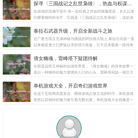
书写着属于自己的独特传奇。 巨魔之王特朗德尔出生于弗雷尔
探寻〈三国战记之乱世枭雄〉，热血与权谋交织
度会有不同的效果，比如快速奔...
卓德那片终年被冰雪覆盖的土地，这片严酷的环境塑造了他坚
在游戏的浩瀚宇宙中,有一款经典之作如同璀璨星辰，长久以来
韧不拔且凶狠残暴的性格，弗雷尔卓德的冰原上，部落林立，
闪耀着独特的光芒，它就是《三国战记之乱世枭雄》，这款游
为了争夺有限的资源，各个部落之间时常爆发激烈的冲突，特
戏以其丰富的玩法、精彩的剧情和深入人心的角色设定，带领
朗德尔所在的部落生活艰苦，恶劣的自然条件和其他部落的威
玩家穿越回那个群雄逐鹿、战火纷飞的三国乱世。 《三国战记
泰拉石武器升级，开启全新战斗之旅
胁让他们的生存岌岌可危...
之乱世枭雄》以东汉末年的三国时期为宏大背景，这个时期，
在广袤无垠且充满神秘与挑战的阿拉德大陆上,泰拉石武器一直
汉室衰微，天下大乱，各路诸侯纷纷崛起，形成了一个个强大
以来都是勇士们梦寐以求的强力装备，它不仅承载着一段传奇
的军事集团，游戏巧妙地将历史上的重大事件和著名战役融入
的历史，更以其独特的属性和强大的威力，在无数次惊心动魄
其中，让玩家仿佛亲身置身于那个波澜壮阔的时代，从官渡之
的战斗中陪伴着勇士们披荆斩棘，而泰拉石武器的升级，更是
倩女幽魂，雷峰塔下疑团待解
战曹操以少胜多击败袁绍，奠定统一北方的基础...
为这场冒险之旅增添了全新的色彩和无限的可能。 泰拉石武器
在那遥远而又神秘的仙侠世界里，《倩女幽魂》的传奇故事一
的诞生源于古老的泰拉文明,传说中，泰拉文明曾经无比辉煌，
直以一种独特的魅力萦绕在人们的心头，雷峰塔宛如一座巨大
其锻造技术更是达到了登峰造极的境界，泰拉石便是那个时代
的谜团，矗立在烟雨朦胧的江南大地，引得无数侠客、修道之
遗留下来的珍贵材料，蕴含着神秘而强大的力量，当勇士们历
士纷纷前来探寻其中隐藏的秘密。 雷峰塔，本是镇压妖邪之物
单机游戏大全，开启奇幻游戏世界
经千辛万苦，收集齐所需的材料，成功锻造出...
的神圣之地，在《倩女幽魂》的世界中，它却逐渐成为了一个
在这个互联网高度发达、网络游戏占据主流的时代，单机游戏
充满诡异和谜团的存在，关于雷峰塔的传说层出不穷，有人说
依然以其独特的魅力吸引着无数玩家，单机游戏大全就像是一
塔中封印着上古时期的强大妖邪，其怨念化作了阴云，笼罩着
座宝库，为玩家们提供了各种各样精彩纷呈的游戏体验,让我们
塔的周围；也有人传言，雷峰塔是连接阴阳两界的通道，每当
一同走进这个单机游戏的奇幻世界。 角色扮演类 角色扮演类单
月圆之夜,就会有诡异的事件发生。 有一位年...
机游戏是单机游戏大全中非常受欢迎的一个类别，以《上古卷
轴 5：天际》为例，这款游戏构建了一个宏大而开放的奇幻世
界，玩家可以自由地探索天际省的每一寸土地，与各种种族的
NPC互动，学习魔法、剑术等技能，完成丰富多样的任务，游