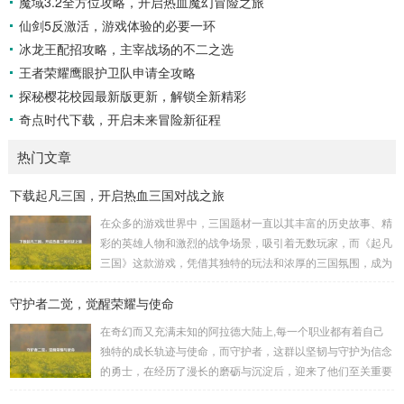
魔域3.2全方位攻略，开启热血魔幻冒险之旅
仙剑5反激活，游戏体验的必要一环
冰龙王配招攻略，主宰战场的不二之选
王者荣耀鹰眼护卫队申请全攻略
探秘樱花校园最新版更新，解锁全新精彩
奇点时代下载，开启未来冒险新征程
热门文章
下载起凡三国，开启热血三国对战之旅
在众多的游戏世界中，三国题材一直以其丰富的历史故事、精
彩的英雄人物和激烈的战争场景，吸引着无数玩家，而《起凡
三国》这款游戏，凭借其独特的玩法和浓厚的三国氛围，成为
了许多三国游戏爱好者的心头好，就让我们一起来了解一下如
守护者二觉，觉醒荣耀与使命
何进行起凡三国下载,开启一段热血的三国对战之旅。 《起凡
三国》为玩家们构建了一个充满激情与挑战的三国战场，你可
在奇幻而又充满未知的阿拉德大陆上,每一个职业都有着自己
以化身为三国时期的知名将领，如勇猛无双的吕布、足智多谋
独特的成长轨迹与使命，而守护者，这群以坚韧与守护为信念
的诸葛亮、忠义双全的关羽等，率领自己的军队在战场上冲锋
的勇士，在经历了漫长的磨砺与沉淀后，迎来了他们至关重要
陷阵、排兵布阵，游戏中的每一场战斗都充满了变...
的二次觉醒，绽放出了更为耀眼的光芒。 守护者,自踏上这片