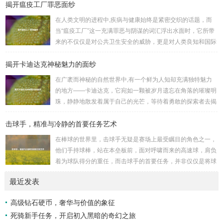
揭开瘟疫工厂罪恶面纱
大陆的那一刻起，便肩负着守护的重任，他们身躯魁梧，手持
巨盾，宛如一道不可逾越的城墙，为队友们遮风挡雨，抵御着
在人类文明的进程中,疾病与健康始终是紧密交织的话题，而
来自各方的邪恶势力，最初，他们凭借着基础的技能和坚定的
当“瘟疫工厂”这一充满罪恶与阴谋的词汇浮出水面时，它所带
意志，在一次次战斗中积累着经验，不断成长，无论是在阴森
来的不仅仅是对公共卫生安全的威胁，更是对人类良知和国际
恐怖的地下墓穴，还是在战火纷飞的前线战场，守...
秩序的严重挑战。 “瘟疫工厂”并非是自然形成的某种场所，而
揭开卡迪达克神秘魅力的面纱
是一些别有用心的势力为了实现其不可告人的目的，秘密设立
的进行生物武器研发和试验的地方，这些所谓的“工厂”，披着
在广袤而神秘的自然世界中,有一个鲜为人知却充满独特魅力
科学研究的外衣，实则干着违背人道、危害全球的勾当。 从
的地方——卡迪达克，它宛如一颗被岁月遗忘在角落的璀璨明
历史上看,生物武器的使用曾经给人类带来过惨痛的教训，在
珠，静静地散发着属于自己的光芒，等待着勇敢的探索者去揭
战争时期，某些国家就曾利用细菌、病毒...
开它那神秘的面纱。 卡迪达克位于一片偏远的地域,那里有着
击球手，精准与冷静的首要任务艺术
复杂多样的地形地貌，高耸入云的山脉连绵起伏，像是大自然
用巨手堆砌而成的巍峨屏障，山峰上终年积雪不化，在阳光的
在棒球的世界里，击球手无疑是赛场上最受瞩目的角色之一，
照耀下闪耀着刺眼的银光，仿佛是大自然赐予这片土地的皇
他们手持球棒，站在本垒板前，面对呼啸而来的高速球，肩负
冠，而山脚下，则是一片郁郁葱葱的森林，森林里树木种类繁
着为球队得分的重任，而击球手的首要任务，并非仅仅是将球
多，高大的乔木遮天蔽日，阳光只能透过枝叶的缝隙...
击出，而是在每一次击球过程中,完美融合精准与冷静。 精
最近发表
准，是击球手的核心技能，棒球比赛中，投手投出的球速度、
轨迹各不相同，有快速直球、变化莫测的曲线球，还有刁钻的
高级钻石硬币，奢华与价值的象征
滑球，击球手需要在极短的时间内，准确判断球的速度、方向
死骑新手任务，开启初入黑暗的奇幻之旅
和落点，然后调整自己的击球动作，这不仅要求击球手具备出