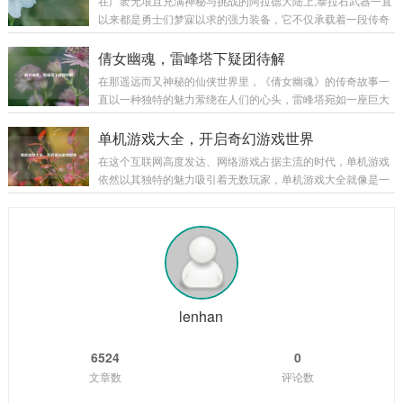
在广袤无垠且充满神秘与挑战的阿拉德大陆上,泰拉石武器一直
汉室衰微，天下大乱，各路诸侯纷纷崛起，形成了一个个强大
以来都是勇士们梦寐以求的强力装备，它不仅承载着一段传奇
的军事集团，游戏巧妙地将历史上的重大事件和著名战役融入
的历史，更以其独特的属性和强大的威力，在无数次惊心动魄
其中，让玩家仿佛亲身置身于那个波澜壮阔的时代，从官渡之
的战斗中陪伴着勇士们披荆斩棘，而泰拉石武器的升级，更是
倩女幽魂，雷峰塔下疑团待解
战曹操以少胜多击败袁绍，奠定统一北方的基础...
为这场冒险之旅增添了全新的色彩和无限的可能。 泰拉石武器
在那遥远而又神秘的仙侠世界里，《倩女幽魂》的传奇故事一
的诞生源于古老的泰拉文明,传说中，泰拉文明曾经无比辉煌，
直以一种独特的魅力萦绕在人们的心头，雷峰塔宛如一座巨大
其锻造技术更是达到了登峰造极的境界，泰拉石便是那个时代
的谜团，矗立在烟雨朦胧的江南大地，引得无数侠客、修道之
遗留下来的珍贵材料，蕴含着神秘而强大的力量，当勇士们历
士纷纷前来探寻其中隐藏的秘密。 雷峰塔，本是镇压妖邪之物
单机游戏大全，开启奇幻游戏世界
经千辛万苦，收集齐所需的材料，成功锻造出...
的神圣之地，在《倩女幽魂》的世界中，它却逐渐成为了一个
在这个互联网高度发达、网络游戏占据主流的时代，单机游戏
充满诡异和谜团的存在，关于雷峰塔的传说层出不穷，有人说
依然以其独特的魅力吸引着无数玩家，单机游戏大全就像是一
塔中封印着上古时期的强大妖邪，其怨念化作了阴云，笼罩着
座宝库，为玩家们提供了各种各样精彩纷呈的游戏体验,让我们
塔的周围；也有人传言，雷峰塔是连接阴阳两界的通道，每当
一同走进这个单机游戏的奇幻世界。 角色扮演类 角色扮演类单
月圆之夜,就会有诡异的事件发生。 有一位年...
机游戏是单机游戏大全中非常受欢迎的一个类别，以《上古卷
轴 5：天际》为例，这款游戏构建了一个宏大而开放的奇幻世
界，玩家可以自由地探索天际省的每一寸土地，与各种种族的
NPC互动，学习魔法、剑术等技能，完成丰富多样的任务，游
戏中丰富的剧情线和角色发展系统，让...
lenhan
6524
0
文章数
评论数