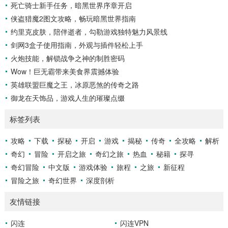
色的视力和反应能力,更需要大量的训练来培养对球...
死亡骑士新手任务，暗黑世界序章开启
侠盗猎魔2图文攻略，畅玩暗黑世界指南
约里克皮肤，陪伴逝者，勾勒游戏独特魅力风景线
剑网3盒子使用指南，外观与插件轻松上手
火炮技能，解锁战争之神的制胜密码
Wow！巨无霸带来美食界震撼体验
英雄联盟巨魔之王，冰原恶煞的传奇之路
御龙在天饰品，游戏人生的璀璨点缀
标签列表
攻略
下载
探秘
开启
游戏
揭秘
传奇
全攻略
解析
奇幻
冒险
开启之旅
奇幻之旅
热血
秘籍
探寻
奇幻冒险
中文版
游戏体验
旅程
之旅
新征程
冒险之旅
奇幻世界
深度剖析
友情链接
闪连
闪连VPN