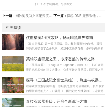
扫一扫在手机阅读、分享本文
上一篇：
潮汐海灵符文搭配深度剖析
下一篇：
探秘 DNF 魔界裂缝，机遇与挑战并存的神秘之境
相关阅读
侠盗猎魔2图文攻略，畅玩暗黑世界指南
《侠盗猎魔2》是一款以黑暗、暴力和刺激著称的游戏，其独
特的风格吸引了众多玩家，游戏中复杂的任务、多样的场景和
富有挑战性的战斗让不少玩家感到困惑，本文将为大家带来一
份详细的图文攻略，助力玩家顺利通关,深入体验这款游戏的魅
英雄联盟巨魔之王，冰原恶煞的传奇之路
力。 游戏初始准备 在开始游戏前，需要对游戏的基本操作有一
在《英雄联盟》（League of Legends，简称 LOL）那广袤无
定了解。《侠盗猎魔2》的操作较为丰富，包括移动、攻击、
垠且危机四伏的符文大陆上，众多英雄各展风采，而巨魔之王
潜行等多个方面。 移动操作：使用键盘的方向键或者W、A、
特朗德尔宛如冰原上的一座巍峨巨峰，散发着令人胆寒的气息,
S、D键来控制主角的前后左右移动，在游戏中，不同的移动速
书写着属于自己的独特传奇。 巨魔之王特朗德尔出生于弗雷尔
探寻〈三国战记之乱世枭雄〉，热血与权谋交织
度会有不同的效果，比如快速奔...
卓德那片终年被冰雪覆盖的土地，这片严酷的环境塑造了他坚
在游戏的浩瀚宇宙中,有一款经典之作如同璀璨星辰，长久以来
韧不拔且凶狠残暴的性格，弗雷尔卓德的冰原上，部落林立，
闪耀着独特的光芒，它就是《三国战记之乱世枭雄》，这款游
为了争夺有限的资源，各个部落之间时常爆发激烈的冲突，特
戏以其丰富的玩法、精彩的剧情和深入人心的角色设定，带领
朗德尔所在的部落生活艰苦，恶劣的自然条件和其他部落的威
玩家穿越回那个群雄逐鹿、战火纷飞的三国乱世。 《三国战记
泰拉石武器升级，开启全新战斗之旅
胁让他们的生存岌岌可危...
之乱世枭雄》以东汉末年的三国时期为宏大背景，这个时期，