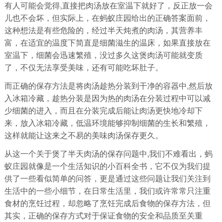
有人可能会觉得,直接把肉汤放在室温下就好了，反正放一会
儿也不会坏，但实际上，在蚂蚁庄园给出的正确答案面前，
这种想法是有些危险的，经过半天炖煮的肉汤，其营养丰
富，在适宜的温度下简直是细菌滋生的温床，如果直接放在
室温下，细菌会迅速繁殖，没过多久这煲肉汤可能就变质
了，不仅无法享受美味，还有可能吃坏肚子。
而正确的保存方法是将肉汤趁热分装到干净的容器中,然后放
入冰箱冷藏，趁热分装是因为热的肉汤在分装过程中可以减
少细菌的进入，而且在分装完成后能让肉汤更快地冷却下
来，放入冰箱冷藏，低温环境能够抑制细菌的生长和繁殖，
这样就能让这来之不易的美味肉汤保存更久。
从这一个关于煲了半天肉汤的保存问题中,我们不难看出，蚂
蚁庄园就像是一个生活知识的小百科全书，它不仅为我们提
供了一些看似简单的问答，更是通过这些问题让我们关注到
生活中的一些小细节，在日常生活里，我们或许常常只注重
食材的烹饪过程，却忽略了烹饪完成后食物的保存方法，但
其实，正确的保存方式对于保证食物的安全和品质至关重