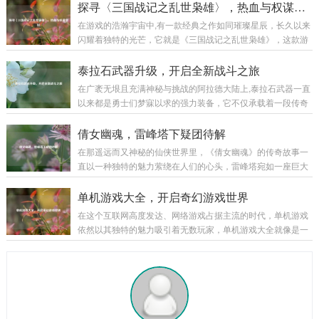
书写着属于自己的独特传奇。 巨魔之王特朗德尔出生于弗雷尔
探寻〈三国战记之乱世枭雄〉，热血与权谋交织
度会有不同的效果，比如快速奔...
卓德那片终年被冰雪覆盖的土地，这片严酷的环境塑造了他坚
在游戏的浩瀚宇宙中,有一款经典之作如同璀璨星辰，长久以来
韧不拔且凶狠残暴的性格，弗雷尔卓德的冰原上，部落林立，
闪耀着独特的光芒，它就是《三国战记之乱世枭雄》，这款游
为了争夺有限的资源，各个部落之间时常爆发激烈的冲突，特
戏以其丰富的玩法、精彩的剧情和深入人心的角色设定，带领
朗德尔所在的部落生活艰苦，恶劣的自然条件和其他部落的威
玩家穿越回那个群雄逐鹿、战火纷飞的三国乱世。 《三国战记
泰拉石武器升级，开启全新战斗之旅
胁让他们的生存岌岌可危...
之乱世枭雄》以东汉末年的三国时期为宏大背景，这个时期，
在广袤无垠且充满神秘与挑战的阿拉德大陆上,泰拉石武器一直
汉室衰微，天下大乱，各路诸侯纷纷崛起，形成了一个个强大
以来都是勇士们梦寐以求的强力装备，它不仅承载着一段传奇
的军事集团，游戏巧妙地将历史上的重大事件和著名战役融入
的历史，更以其独特的属性和强大的威力，在无数次惊心动魄
其中，让玩家仿佛亲身置身于那个波澜壮阔的时代，从官渡之
的战斗中陪伴着勇士们披荆斩棘，而泰拉石武器的升级，更是
倩女幽魂，雷峰塔下疑团待解
战曹操以少胜多击败袁绍，奠定统一北方的基础...
为这场冒险之旅增添了全新的色彩和无限的可能。 泰拉石武器
在那遥远而又神秘的仙侠世界里，《倩女幽魂》的传奇故事一
的诞生源于古老的泰拉文明,传说中，泰拉文明曾经无比辉煌，
直以一种独特的魅力萦绕在人们的心头，雷峰塔宛如一座巨大
其锻造技术更是达到了登峰造极的境界，泰拉石便是那个时代
的谜团，矗立在烟雨朦胧的江南大地，引得无数侠客、修道之
遗留下来的珍贵材料，蕴含着神秘而强大的力量，当勇士们历
士纷纷前来探寻其中隐藏的秘密。 雷峰塔，本是镇压妖邪之物
单机游戏大全，开启奇幻游戏世界
经千辛万苦，收集齐所需的材料，成功锻造出...
的神圣之地，在《倩女幽魂》的世界中，它却逐渐成为了一个
在这个互联网高度发达、网络游戏占据主流的时代，单机游戏
充满诡异和谜团的存在，关于雷峰塔的传说层出不穷，有人说
依然以其独特的魅力吸引着无数玩家，单机游戏大全就像是一
塔中封印着上古时期的强大妖邪，其怨念化作了阴云，笼罩着
座宝库，为玩家们提供了各种各样精彩纷呈的游戏体验,让我们
塔的周围；也有人传言，雷峰塔是连接阴阳两界的通道，每当
一同走进这个单机游戏的奇幻世界。 角色扮演类 角色扮演类单
月圆之夜,就会有诡异的事件发生。 有一位年...
机游戏是单机游戏大全中非常受欢迎的一个类别，以《上古卷
轴 5：天际》为例，这款游戏构建了一个宏大而开放的奇幻世
界，玩家可以自由地探索天际省的每一寸土地，与各种种族的
NPC互动，学习魔法、剑术等技能，完成丰富多样的任务，游