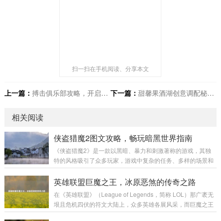
扫一扫在手机阅读、分享本文
上一篇：
搏击俱乐部攻略，开启热血战斗之旅
下一篇：
甜馨果酒湖创意调配秘籍大揭秘
相关阅读
侠盗猎魔2图文攻略，畅玩暗黑世界指南
《侠盗猎魔2》是一款以黑暗、暴力和刺激著称的游戏，其独
特的风格吸引了众多玩家，游戏中复杂的任务、多样的场景和
富有挑战性的战斗让不少玩家感到困惑，本文将为大家带来一
份详细的图文攻略，助力玩家顺利通关,深入体验这款游戏的魅
英雄联盟巨魔之王，冰原恶煞的传奇之路
力。 游戏初始准备 在开始游戏前，需要对游戏的基本操作有一
在《英雄联盟》（League of Legends，简称 LOL）那广袤无
定了解。《侠盗猎魔2》的操作较为丰富，包括移动、攻击、
垠且危机四伏的符文大陆上，众多英雄各展风采，而巨魔之王
潜行等多个方面。 移动操作：使用键盘的方向键或者W、A、
特朗德尔宛如冰原上的一座巍峨巨峰，散发着令人胆寒的气息,
S、D键来控制主角的前后左右移动，在游戏中，不同的移动速