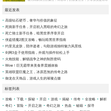
多，高大的乔木遮天蔽日，阳光只能透过枝叶的缝隙...
击出，而是在每一次击球过程中,完美融合精准与冷静。 精
最近发表
准，是击球手的核心技能，棒球比赛中，投手投出的球速度、
轨迹各不相同，有快速直球、变化莫测的曲线球，还有刁钻的
高级钻石硬币，奢华与价值的象征
滑球，击球手需要在极短的时间内，准确判断球的速度、方向
死骑新手任务，开启初入黑暗的奇幻之旅
和落点，然后调整自己的击球动作，这不仅要求击球手具备出
色的视力和反应能力,更需要大量的训练来培养对球...
死亡骑士新手任务，暗黑世界序章开启
侠盗猎魔2图文攻略，畅玩暗黑世界指南
约里克皮肤，陪伴逝者，勾勒游戏独特魅力风景线
剑网3盒子使用指南，外观与插件轻松上手
火炮技能，解锁战争之神的制胜密码
Wow！巨无霸带来美食界震撼体验
英雄联盟巨魔之王，冰原恶煞的传奇之路
御龙在天饰品，游戏人生的璀璨点缀
标签列表
攻略
下载
探秘
开启
游戏
揭秘
传奇
全攻略
解析
奇幻
冒险
开启之旅
奇幻之旅
热血
秘籍
探寻