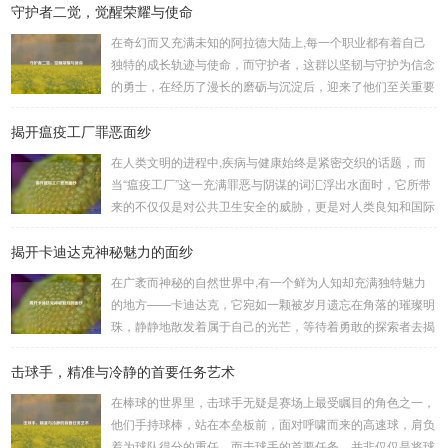
守护者二觉，觉醒荣耀与使命
何进行起凡三国下载,开启一段热血的三国对战之旅。 《起凡
三国》为玩家们构建了一个充满激情与挑战的三国战场，你可
在奇幻而又充满未知的阿拉德大陆上,每一个职业都有着自己
以化身为三国时期的知名将领，如勇猛无双的吕布、足智多谋
独特的成长轨迹与使命，而守护者，这群以坚韧与守护为信念
的诸葛亮、忠义双全的关羽等，率领自己的军队在战场上冲锋
的勇士，在经历了漫长的磨砺与沉淀后，迎来了他们至关重要
陷阵、排兵布阵，游戏中的每一场战斗都充满了变...
的二次觉醒，绽放出了更为耀眼的光芒。 守护者,自踏上这片
揭开瘟疫工厂罪恶面纱
大陆的那一刻起，便肩负着守护的重任，他们身躯魁梧，手持
巨盾，宛如一道不可逾越的城墙，为队友们遮风挡雨，抵御着
在人类文明的进程中,疾病与健康始终是紧密交织的话题，而
来自各方的邪恶势力，最初，他们凭借着基础的技能和坚定的
当“瘟疫工厂”这一充满罪恶与阴谋的词汇浮出水面时，它所带
意志，在一次次战斗中积累着经验，不断成长，无论是在阴森
来的不仅仅是对公共卫生安全的威胁，更是对人类良知和国际
恐怖的地下墓穴，还是在战火纷飞的前线战场，守...
秩序的严重挑战。 “瘟疫工厂”并非是自然形成的某种场所，而
揭开卡迪达克神秘魅力的面纱
是一些别有用心的势力为了实现其不可告人的目的，秘密设立
的进行生物武器研发和试验的地方，这些所谓的“工厂”，披着
在广袤而神秘的自然世界中,有一个鲜为人知却充满独特魅力
科学研究的外衣，实则干着违背人道、危害全球的勾当。 从
的地方——卡迪达克，它宛如一颗被岁月遗忘在角落的璀璨明
历史上看,生物武器的使用曾经给人类带来过惨痛的教训，在
珠，静静地散发着属于自己的光芒，等待着勇敢的探索者去揭
战争时期，某些国家就曾利用细菌、病毒...
开它那神秘的面纱。 卡迪达克位于一片偏远的地域,那里有着
击球手，精准与冷静的首要任务艺术
复杂多样的地形地貌，高耸入云的山脉连绵起伏，像是大自然
用巨手堆砌而成的巍峨屏障，山峰上终年积雪不化，在阳光的
在棒球的世界里，击球手无疑是赛场上最受瞩目的角色之一，
照耀下闪耀着刺眼的银光，仿佛是大自然赐予这片土地的皇
他们手持球棒，站在本垒板前，面对呼啸而来的高速球，肩负
冠，而山脚下，则是一片郁郁葱葱的森林，森林里树木种类繁
着为球队得分的重任，而击球手的首要任务，并非仅仅是将球