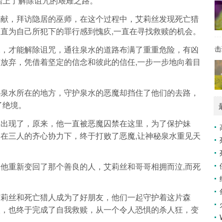
踏上了解除诅咒的艰难之路。
文献，拜访隐居的巫师，在这个过程中，艾莉丝发现死亡猎
直为自己所犯下的罪行感到愧疚,一直在寻找救赎的机会。
水，才能解除诅咒，通往泉水的道路布满了重重危险，有凶
击
放弃，凭借着坚定的信念和彼此的信任,一步一步地向着目
秘泉水所在的地方，守护泉水的恶魔却挡住了他们的去路，
了绝境。
然出现了，原来，他一直被恶魔囚禁在这里，为了保护妹
在三人的齐心协力下，终于打败了恶魔,让神秘泉水重见天
他重新变回了那个善良的人，艾莉丝和哥哥相拥而泣,而死
艾莉丝和死亡猎人成为了好朋友，他们一起守护着这片森
人，也终于完成了自我救赎，从一个令人恐惧的杀人狂，变