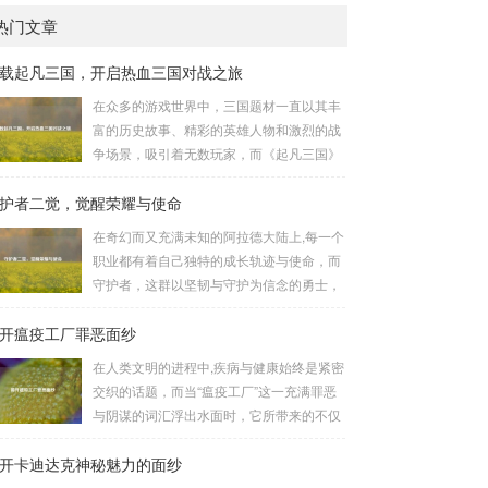
热门文章
载起凡三国，开启热血三国对战之旅
在众多的游戏世界中，三国题材一直以其丰
富的历史故事、精彩的英雄人物和激烈的战
争场景，吸引着无数玩家，而《起凡三国》
这款游戏，凭借其独特的玩法和浓厚的三国
护者二觉，觉醒荣耀与使命
氛围，成为了许多三国游戏爱好者的心头
好，就让我们一起来了解一下如何进行起凡
在奇幻而又充满未知的阿拉德大陆上,每一个
三国下载,开启一段热血的三国对战之旅。
职业都有着自己独特的成长轨迹与使命，而
《起凡三国》为玩家们构建了一个充满激情
守护者，这群以坚韧与守护为信念的勇士，
与挑战的三国战场，你可以化身为三国时期
在经历了漫长的磨砺与沉淀后，迎来了他们
的知名将领，如勇猛无双的吕布、足智多谋
开瘟疫工厂罪恶面纱
至关重要的二次觉醒，绽放出了更为耀眼的
的诸葛亮、忠义双全的关羽等，率领自己的
光芒。 守护者,自踏上这片大陆的那一刻
在人类文明的进程中,疾病与健康始终是紧密
军队在战场上冲锋陷阵、排兵布阵，游戏中
起，便肩负着守护的重任，他们身躯魁梧，
交织的话题，而当“瘟疫工厂”这一充满罪恶
的每一场战斗都充满了变...
手持巨盾，宛如一道不可逾越的城墙，为队
与阴谋的词汇浮出水面时，它所带来的不仅
友们遮风挡雨，抵御着来自各方的邪恶势
仅是对公共卫生安全的威胁，更是对人类良
力，最初，他们凭借着基础的技能和坚定的
开卡迪达克神秘魅力的面纱
知和国际秩序的严重挑战。 “瘟疫工厂”并非
意志，在一次次战斗中积累着经验，不断成
是自然形成的某种场所，而是一些别有用心