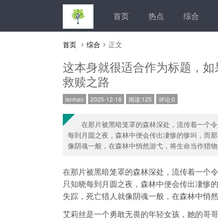
首页
热点
综合
首页
综合
正文
这本身就很适合作为标题，如
救赎之路
lenhan
2025-12-18
阅读:125
评论:0
在那片被黑暗笼罩的森林深处，流传着一个令
每到月圆之夜，森林中便会传出凄惨的惨叫，而那
像阴魂一般，在森林中悄然游弋，将生命当作猎物..
在那片被黑暗笼罩的森林深处，流传着一个
只知晓每到月圆之夜，森林中便会传出凄惨
失踪，死亡猎人就像阴魂一般，在森林中悄然
艾莉丝是一个勇敢无畏的年轻女孩，她的哥