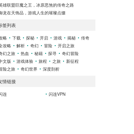
英雄联盟巨魔之王，冰原恶煞的传奇之路
御龙在天饰品，游戏人生的璀璨点缀
标签列表
攻略
下载
探秘
开启
游戏
揭秘
传奇
全攻略
解析
奇幻
冒险
开启之旅
奇幻之旅
热血
秘籍
探寻
奇幻冒险
中文版
游戏体验
旅程
之旅
新征程
冒险之旅
奇幻世界
深度剖析
友情链接
闪连
闪连VPN