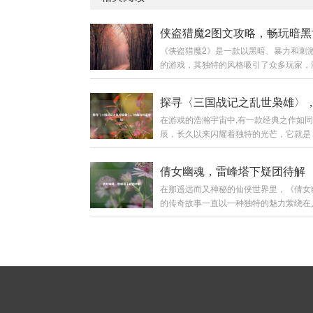
《侠盗猎魔2》是一款以黑暗、暴力和刺
的游戏，其独特的风格吸引了众多玩家，
复杂的任务、多样的场景和富有挑战性的
不少玩家感到困惑，本文将为大家带来一
的图文攻略，助力玩家顺利通关,深入体
在游戏的浩瀚宇宙中,有一款经典之作如
戏的魅力。 游戏初始准备 在开始游戏前
辰，长久以来闪耀着独特的光芒，它就是
对游戏的基本操作有一定了解。《侠盗猎
战记之乱世枭雄》，这款游戏以其丰富的
的操作较为丰富，包括移动、攻击、潜行
精彩的剧情和深入人心的角色设定，带领
方面。 移动操作：使用键盘的方向键或者
倩女幽魂，雷峰塔下疑团待解
越回那个群雄逐鹿、战火纷飞的三国乱世
A、S、D键来控制主角的前后左右移动，
在那遥远而又神秘的仙侠世界里，《倩女
国战记之乱世枭雄》以东汉末年的三国时
中，不同的移动速度会有不同的效果，比
的传奇故事一直以一种独特的魅力萦绕在
大背景，这个时期，汉室衰微，天下大乱
奔...
心头，雷峰塔宛如一座巨大的谜团，矗立
诸侯纷纷崛起，形成了一个个强大的军事
朦胧的江南大地，引得无数侠客、修道之
游戏巧妙地将历史上的重大事件和著名战
前来探寻其中隐藏的秘密。 雷峰塔，本
其中，让玩家仿佛亲身置身于那个波澜壮
邪之物的神圣之地，在《倩女幽魂》的世
代，从官渡之战曹操以少胜多击败袁绍，
它却逐渐成为了一个充满诡异和谜团的存
一北方的基础...
于雷峰塔的传说层出不穷，有人说塔中封
古时期的强大妖邪，其怨念化作了阴云，