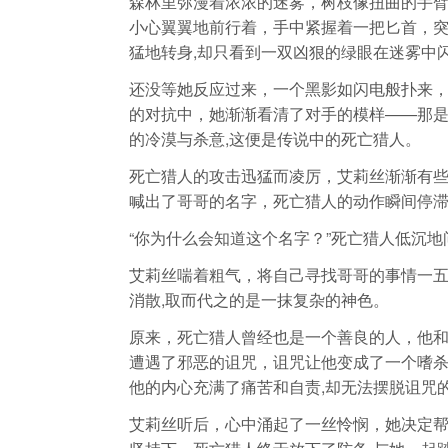
森林里弥漫着浓浓的迷雾，树枝像扭曲的手
小心翼翼地前行着，手中紧握着一把匕首，
猛地转身,却只看到一双凶狠的绿眼在迷雾中
还没等她反应过来，一个黑影如闪电般扑来
的对抗中，她渐渐看清了对手的模样——那
的冷漠与杀意,这便是传说中的死亡猎人。
死亡猎人的攻击迅猛而凌厉，艾莉丝渐渐有
喊出了哥哥的名字，死亡猎人的动作瞬间停滞
“你为什么会知道这个名字？”死亡猎人低沉地
艾莉丝喘着粗气，将自己寻找哥哥的事情一
消散,取而代之的是一抹复杂的神色。
原来，死亡猎人曾经也是一个善良的人，他
遭遇了邪恶的诅咒，诅咒让他变成了一个嗜
他的内心充满了痛苦和自责,却无法摆脱诅咒
艾莉丝听后，心中涌起了一丝怜悯，她决定