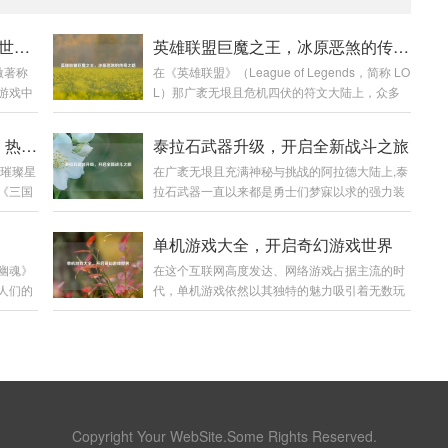
侠盗猎魔2图文攻略，畅玩暗黑世界指南
英雄联盟巨魔之王，冰原恶煞的传奇之路
激著称
在《英雄联盟》（League of Legends，简称 LO
游戏中
L）那广袤无垠且危机四伏的符文大陆上，众多
战斗让
英雄各展风采，而巨魔之王特朗德尔宛如冰原上
份详细
的一座巍峨巨峰，散发着令人胆寒的气息,书写着
探寻〈三国战记之乱世枭雄〉，热血与权谋交织
泰拉石武器升级，开启全新战斗之旅
验这款游
属于自己的独特传奇。 巨魔之王特朗德尔出生于
同璀璨星
在广袤无垠且充满神秘与挑战的阿拉德大陆上,泰
，需要
弗雷尔卓德那片终年被冰雪覆盖的土地，这片严
《三国
拉石武器一直以来都是勇士们梦寐以求的强力装
魔2》
酷的环境塑造了他坚韧不拔且凶狠残暴的性格，
玩法、
备，它不仅承载着一段传奇的历史，更以其独特
等多个
弗雷尔卓德的冰原上，部落林立，为了争夺有限
玩家穿
的属性和强大的威力，在无数次惊心动魄的战斗
W、
的资源，各个部落之间时常爆发激烈的冲突，特
单机游戏大全，开启奇幻游戏世界
。 《三
中陪伴着勇士们披荆斩棘，而泰拉石武器的升
在游戏
朗德尔所在的部落生活艰苦，恶劣的自然条件和
幽魂》
在这个互联网高度发达、网络游戏占据主流的时
期为宏
级，更是为这场冒险之旅增添了全新的色彩和无
如快速
其他部落的威胁让他们的生存岌岌可危...
人们的
代，单机游戏依然以其独特的魅力吸引着无数玩
，各路
限的可能。 泰拉石武器的诞生源于古老的泰拉文
在烟雨
家，单机游戏大全就像是一座宝库，为玩家们提
集团，
明,传说中，泰拉文明曾经无比辉煌，其锻造技术
士纷纷
供了各种各样精彩纷呈的游戏体验,让我们一同走
役融入
更是达到了登峰造极的境界，泰拉石便是那个时
是镇压妖
进这个单机游戏的奇幻世界。 角色扮演类 角色
阔的时
代遗留下来的珍贵材料，蕴含着神秘而强大的力
界中，
扮演类单机游戏是单机游戏大全中非常受欢迎的
奠定统
量，当勇士们历经千辛万苦，收集齐所需的材
在，关
一个类别，以《上古卷轴 5：天际》为例，这款
料，成功锻造出...
印着上
游戏构建了一个宏大而开放的奇幻世界，玩家可
笼罩着
以自由地探索天际省的每一寸土地，与各种种族
Copyright Your WebSite.Some Rights Reserved.