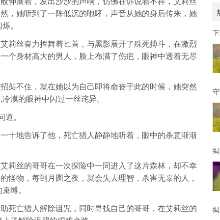
臂般伸展着，发出沙沙的声响，仿佛在诉说着不祥，艾莉丝
突然，她听到了一阵低沉的咆哮，声音从她的身后传来，她
闪烁。
下
，艾莉丝奋力挥舞着匕首，与黑影展开了殊死搏斗，在激烈
是一个身材高大的男人，脸上布满了伤疤，眼神中透着无尽
些招架不住，就在她以为自己即将命丧于此的时候，她突然
守
,冷漠的眼神中闪过一丝诧异。
问道。
五一十地告诉了他，死亡猎人静静地听着，眼中的杀意渐渐
揭
和艾莉丝的哥哥在一次探险中一同进入了这片森林，却不幸
杀的怪物，每到月圆之夜，就会失去理智，杀害无辜的人，
的束缚。
帮助死亡猎人解除诅咒，同时寻找自己的哥哥，在艾莉丝的
揭