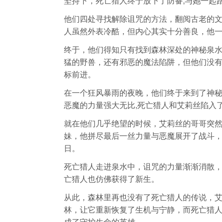
坚持下，死亡猎人终于放下了防备,与她一起
他们四处寻找解除诅咒的方法，翻阅古老的
人虽然外表冷酷，但内心其实十分善良，他一
终于，他们得知只有找到森林深处的神秘泉
猛的野兽，还有邪恶的魔法陷阱，但他们没有
标前进。
在一个狂风暴雨的夜晚，他们终于来到了神
恶魔的力量强大无比,死亡猎人和艾莉丝陷入
就在他们几乎绝望的时候，艾莉丝的哥哥突
妹，他拼尽最后一丝力量与恶魔展开了战斗，
日。
死亡猎人走进泉水中，诅咒的力量渐渐消散，
亡猎人也仿佛获得了新生。
从此，森林里再也没有了死亡猎人的传说，
林，让它重新恢复了生机与宁静，而死亡猎
成了守护生命的英雄。