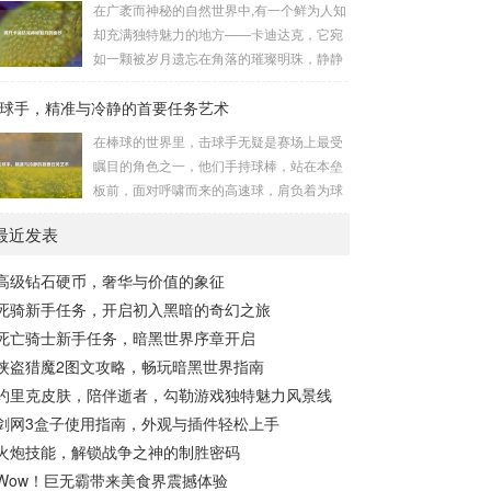
在广袤而神秘的自然世界中,有一个鲜为人知
长，无论是在阴森恐怖的地下墓穴，还是在
的势力为了实现其不可告人的目的，秘密设
却充满独特魅力的地方——卡迪达克，它宛
战火纷飞的前线战场，守...
立的进行生物武器研发和试验的地方，这些
如一颗被岁月遗忘在角落的璀璨明珠，静静
所谓的“工厂”，披着科学研究的外衣，实则
地散发着属于自己的光芒，等待着勇敢的探
干着违背人道、危害全球的勾当。 从历史上
球手，精准与冷静的首要任务艺术
索者去揭开它那神秘的面纱。 卡迪达克位于
看,生物武器的使用曾经给人类带来过惨痛的
一片偏远的地域,那里有着复杂多样的地形地
在棒球的世界里，击球手无疑是赛场上最受
教训，在战争时期，某些国家就曾利用细
貌，高耸入云的山脉连绵起伏，像是大自然
瞩目的角色之一，他们手持球棒，站在本垒
菌、病毒...
用巨手堆砌而成的巍峨屏障，山峰上终年积
板前，面对呼啸而来的高速球，肩负着为球
雪不化，在阳光的照耀下闪耀着刺眼的银
队得分的重任，而击球手的首要任务，并非
光，仿佛是大自然赐予这片土地的皇冠，而
最近发表
仅仅是将球击出，而是在每一次击球过程中,
山脚下，则是一片郁郁葱葱的森林，森林里
完美融合精准与冷静。 精准，是击球手的核
树木种类繁多，高大的乔木遮天蔽日，阳光
高级钻石硬币，奢华与价值的象征
心技能，棒球比赛中，投手投出的球速度、
只能透过枝叶的缝隙...
死骑新手任务，开启初入黑暗的奇幻之旅
轨迹各不相同，有快速直球、变化莫测的曲
线球，还有刁钻的滑球，击球手需要在极短
死亡骑士新手任务，暗黑世界序章开启
的时间内，准确判断球的速度、方向和落
侠盗猎魔2图文攻略，畅玩暗黑世界指南
点，然后调整自己的击球动作，这不仅要求
约里克皮肤，陪伴逝者，勾勒游戏独特魅力风景线
击球手具备出色的视力和反应能力,更需要大
剑网3盒子使用指南，外观与插件轻松上手
量的训练来培养对球...
火炮技能，解锁战争之神的制胜密码
Wow！巨无霸带来美食界震撼体验