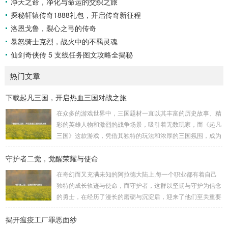
净天之命，净化与命运的交织之旅
探秘轩辕传奇1888礼包，开启传奇新征程
洛恩戈鲁，裂心之弓的传奇
暴怒骑士克烈，战火中的不羁灵魂
仙剑奇侠传 5 支线任务图文攻略全揭秘
热门文章
下载起凡三国，开启热血三国对战之旅
在众多的游戏世界中，三国题材一直以其丰富的历史故事、精
彩的英雄人物和激烈的战争场景，吸引着无数玩家，而《起凡
三国》这款游戏，凭借其独特的玩法和浓厚的三国氛围，成为
了许多三国游戏爱好者的心头好，就让我们一起来了解一下如
守护者二觉，觉醒荣耀与使命
何进行起凡三国下载,开启一段热血的三国对战之旅。 《起凡
三国》为玩家们构建了一个充满激情与挑战的三国战场，你可
在奇幻而又充满未知的阿拉德大陆上,每一个职业都有着自己
以化身为三国时期的知名将领，如勇猛无双的吕布、足智多谋
独特的成长轨迹与使命，而守护者，这群以坚韧与守护为信念
的诸葛亮、忠义双全的关羽等，率领自己的军队在战场上冲锋
的勇士，在经历了漫长的磨砺与沉淀后，迎来了他们至关重要
陷阵、排兵布阵，游戏中的每一场战斗都充满了变...
的二次觉醒，绽放出了更为耀眼的光芒。 守护者,自踏上这片
揭开瘟疫工厂罪恶面纱
大陆的那一刻起，便肩负着守护的重任，他们身躯魁梧，手持