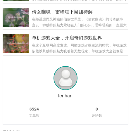
的军事集团，游戏巧妙地将历史上的重大事件和著名战役融入
的历史，更以其独特的属性和强大的威力，在无数次惊心动魄
其中，让玩家仿佛亲身置身于那个波澜壮阔的时代，从官渡之
的战斗中陪伴着勇士们披荆斩棘，而泰拉石武器的升级，更是
倩女幽魂，雷峰塔下疑团待解
战曹操以少胜多击败袁绍，奠定统一北方的基础...
为这场冒险之旅增添了全新的色彩和无限的可能。 泰拉石武器
在那遥远而又神秘的仙侠世界里，《倩女幽魂》的传奇故事一
的诞生源于古老的泰拉文明,传说中，泰拉文明曾经无比辉煌，
直以一种独特的魅力萦绕在人们的心头，雷峰塔宛如一座巨大
其锻造技术更是达到了登峰造极的境界，泰拉石便是那个时代
的谜团，矗立在烟雨朦胧的江南大地，引得无数侠客、修道之
遗留下来的珍贵材料，蕴含着神秘而强大的力量，当勇士们历
士纷纷前来探寻其中隐藏的秘密。 雷峰塔，本是镇压妖邪之物
单机游戏大全，开启奇幻游戏世界
经千辛万苦，收集齐所需的材料，成功锻造出...
的神圣之地，在《倩女幽魂》的世界中，它却逐渐成为了一个
在这个互联网高度发达、网络游戏占据主流的时代，单机游戏
充满诡异和谜团的存在，关于雷峰塔的传说层出不穷，有人说
依然以其独特的魅力吸引着无数玩家，单机游戏大全就像是一
塔中封印着上古时期的强大妖邪，其怨念化作了阴云，笼罩着
座宝库，为玩家们提供了各种各样精彩纷呈的游戏体验,让我们
塔的周围；也有人传言，雷峰塔是连接阴阳两界的通道，每当
一同走进这个单机游戏的奇幻世界。 角色扮演类 角色扮演类单
月圆之夜,就会有诡异的事件发生。 有一位年...
机游戏是单机游戏大全中非常受欢迎的一个类别，以《上古卷
轴 5：天际》为例，这款游戏构建了一个宏大而开放的奇幻世
界，玩家可以自由地探索天际省的每一寸土地，与各种种族的
NPC互动，学习魔法、剑术等技能，完成丰富多样的任务，游
戏中丰富的剧情线和角色发展系统，让...
lenhan
6524
0
文章数
评论数