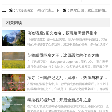
上一篇：
51漫画app，深陷非法侵权与危害的深渊
下一篇：
摩尔庄园，农庄里的拍照奇遇
相关阅读
侠盗猎魔2图文攻略，畅玩暗黑世界指南
《侠盗猎魔2》是一款以黑暗、暴力和刺激著称的游戏，其独
特的风格吸引了众多玩家，游戏中复杂的任务、多样的场景和
富有挑战性的战斗让不少玩家感到困惑，本文将为大家带来一
份详细的图文攻略，助力玩家顺利通关,深入体验这款游戏的魅
英雄联盟巨魔之王，冰原恶煞的传奇之路
力。 游戏初始准备 在开始游戏前，需要对游戏的基本操作有一
在《英雄联盟》（League of Legends，简称 LOL）那广袤无
定了解。《侠盗猎魔2》的操作较为丰富，包括移动、攻击、
垠且危机四伏的符文大陆上，众多英雄各展风采，而巨魔之王
潜行等多个方面。 移动操作：使用键盘的方向键或者W、A、
特朗德尔宛如冰原上的一座巍峨巨峰，散发着令人胆寒的气息,
S、D键来控制主角的前后左右移动，在游戏中，不同的移动速
书写着属于自己的独特传奇。 巨魔之王特朗德尔出生于弗雷尔
探寻〈三国战记之乱世枭雄〉，热血与权谋交织
度会有不同的效果，比如快速奔...
卓德那片终年被冰雪覆盖的土地，这片严酷的环境塑造了他坚
在游戏的浩瀚宇宙中,有一款经典之作如同璀璨星辰，长久以来
韧不拔且凶狠残暴的性格，弗雷尔卓德的冰原上，部落林立，
闪耀着独特的光芒，它就是《三国战记之乱世枭雄》，这款游
为了争夺有限的资源，各个部落之间时常爆发激烈的冲突，特
戏以其丰富的玩法、精彩的剧情和深入人心的角色设定，带领
朗德尔所在的部落生活艰苦，恶劣的自然条件和其他部落的威
玩家穿越回那个群雄逐鹿、战火纷飞的三国乱世。 《三国战记
泰拉石武器升级，开启全新战斗之旅
胁让他们的生存岌岌可危...
之乱世枭雄》以东汉末年的三国时期为宏大背景，这个时期，
在广袤无垠且充满神秘与挑战的阿拉德大陆上,泰拉石武器一直
汉室衰微，天下大乱，各路诸侯纷纷崛起，形成了一个个强大
以来都是勇士们梦寐以求的强力装备，它不仅承载着一段传奇