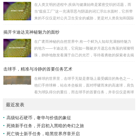
巨盾，宛如一道不可逾越的城墙，为队友们遮风挡雨，抵御着
在人类文明的进程中,疾病与健康始终是紧密交织的话题，而
来自各方的邪恶势力，最初，他们凭借着基础的技能和坚定的
当“瘟疫工厂”这一充满罪恶与阴谋的词汇浮出水面时，它所带
意志，在一次次战斗中积累着经验，不断成长，无论是在阴森
来的不仅仅是对公共卫生安全的威胁，更是对人类良知和国际
恐怖的地下墓穴，还是在战火纷飞的前线战场，守...
秩序的严重挑战。 “瘟疫工厂”并非是自然形成的某种场所，而
揭开卡迪达克神秘魅力的面纱
是一些别有用心的势力为了实现其不可告人的目的，秘密设立
的进行生物武器研发和试验的地方，这些所谓的“工厂”，披着
在广袤而神秘的自然世界中,有一个鲜为人知却充满独特魅力
科学研究的外衣，实则干着违背人道、危害全球的勾当。 从
的地方——卡迪达克，它宛如一颗被岁月遗忘在角落的璀璨明
历史上看,生物武器的使用曾经给人类带来过惨痛的教训，在
珠，静静地散发着属于自己的光芒，等待着勇敢的探索者去揭
战争时期，某些国家就曾利用细菌、病毒...
开它那神秘的面纱。 卡迪达克位于一片偏远的地域,那里有着
击球手，精准与冷静的首要任务艺术
复杂多样的地形地貌，高耸入云的山脉连绵起伏，像是大自然
用巨手堆砌而成的巍峨屏障，山峰上终年积雪不化，在阳光的
在棒球的世界里，击球手无疑是赛场上最受瞩目的角色之一，
照耀下闪耀着刺眼的银光，仿佛是大自然赐予这片土地的皇
他们手持球棒，站在本垒板前，面对呼啸而来的高速球，肩负
冠，而山脚下，则是一片郁郁葱葱的森林，森林里树木种类繁
着为球队得分的重任，而击球手的首要任务，并非仅仅是将球
多，高大的乔木遮天蔽日，阳光只能透过枝叶的缝隙...
击出，而是在每一次击球过程中,完美融合精准与冷静。 精
最近发表
准，是击球手的核心技能，棒球比赛中，投手投出的球速度、
轨迹各不相同，有快速直球、变化莫测的曲线球，还有刁钻的
高级钻石硬币，奢华与价值的象征
滑球，击球手需要在极短的时间内，准确判断球的速度、方向
死骑新手任务，开启初入黑暗的奇幻之旅
和落点，然后调整自己的击球动作，这不仅要求击球手具备出
色的视力和反应能力,更需要大量的训练来培养对球...
死亡骑士新手任务，暗黑世界序章开启