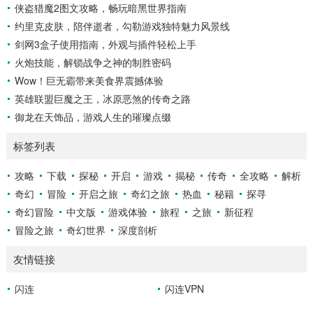
侠盗猎魔2图文攻略，畅玩暗黑世界指南
约里克皮肤，陪伴逝者，勾勒游戏独特魅力风景线
剑网3盒子使用指南，外观与插件轻松上手
火炮技能，解锁战争之神的制胜密码
Wow！巨无霸带来美食界震撼体验
英雄联盟巨魔之王，冰原恶煞的传奇之路
御龙在天饰品，游戏人生的璀璨点缀
标签列表
攻略
下载
探秘
开启
游戏
揭秘
传奇
全攻略
解析
奇幻
冒险
开启之旅
奇幻之旅
热血
秘籍
探寻
奇幻冒险
中文版
游戏体验
旅程
之旅
新征程
冒险之旅
奇幻世界
深度剖析
友情链接
闪连
闪连VPN