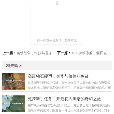
扫一扫在手机阅读、分享本文
上一篇：
钢铁战争，科技与意志的激烈碰撞
下一篇：
12.6游戏停服，缅怀哀思，共克时艰
相关阅读
高级钻石硬币，奢华与价值的象征
在收藏界和奢侈品领域，有一样物品正以其独特的魅力吸引着
众多目光，那便是高级钻石硬币，它宛如一颗璀璨的星辰,在历
史与现代的交织中散发着迷人的光芒。 高级钻石硬币并非普通
的货币，它是艺术与工艺的完美融合，从外观上看，每一枚高
死骑新手任务，开启初入黑暗的奇幻之旅
级钻石硬币都像是一件精心雕琢的艺术品，硬币的主体部分通
在广袤而神秘的艾泽拉斯大陆上，死亡骑士这个独特的职业宛
常由高品质的贵金属制成，如黄金、白银等，这些金属本身就
如黑暗中的幽灵，散发着一种让人既敬畏又好奇的气息，对于
具有极高的价值和质感，它们的表面被工匠们运用精妙的工艺