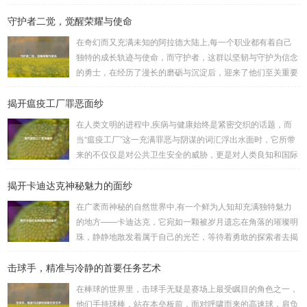
了许多三国游戏爱好者的心头好，就让我们一起来了解一下如
守护者二觉，觉醒荣耀与使命
何进行起凡三国下载,开启一段热血的三国对战之旅。 《起凡
三国》为玩家们构建了一个充满激情与挑战的三国战场，你可
在奇幻而又充满未知的阿拉德大陆上,每一个职业都有着自己
以化身为三国时期的知名将领，如勇猛无双的吕布、足智多谋
独特的成长轨迹与使命，而守护者，这群以坚韧与守护为信念
的诸葛亮、忠义双全的关羽等，率领自己的军队在战场上冲锋
的勇士，在经历了漫长的磨砺与沉淀后，迎来了他们至关重要
陷阵、排兵布阵，游戏中的每一场战斗都充满了变...
的二次觉醒，绽放出了更为耀眼的光芒。 守护者,自踏上这片
揭开瘟疫工厂罪恶面纱
大陆的那一刻起，便肩负着守护的重任，他们身躯魁梧，手持
巨盾，宛如一道不可逾越的城墙，为队友们遮风挡雨，抵御着
在人类文明的进程中,疾病与健康始终是紧密交织的话题，而
来自各方的邪恶势力，最初，他们凭借着基础的技能和坚定的
当“瘟疫工厂”这一充满罪恶与阴谋的词汇浮出水面时，它所带
意志，在一次次战斗中积累着经验，不断成长，无论是在阴森
来的不仅仅是对公共卫生安全的威胁，更是对人类良知和国际
恐怖的地下墓穴，还是在战火纷飞的前线战场，守...
秩序的严重挑战。 “瘟疫工厂”并非是自然形成的某种场所，而
揭开卡迪达克神秘魅力的面纱
是一些别有用心的势力为了实现其不可告人的目的，秘密设立
的进行生物武器研发和试验的地方，这些所谓的“工厂”，披着
在广袤而神秘的自然世界中,有一个鲜为人知却充满独特魅力
科学研究的外衣，实则干着违背人道、危害全球的勾当。 从
的地方——卡迪达克，它宛如一颗被岁月遗忘在角落的璀璨明
历史上看,生物武器的使用曾经给人类带来过惨痛的教训，在
珠，静静地散发着属于自己的光芒，等待着勇敢的探索者去揭
战争时期，某些国家就曾利用细菌、病毒...
开它那神秘的面纱。 卡迪达克位于一片偏远的地域,那里有着
击球手，精准与冷静的首要任务艺术
复杂多样的地形地貌，高耸入云的山脉连绵起伏，像是大自然
用巨手堆砌而成的巍峨屏障，山峰上终年积雪不化，在阳光的
在棒球的世界里，击球手无疑是赛场上最受瞩目的角色之一，
照耀下闪耀着刺眼的银光，仿佛是大自然赐予这片土地的皇
他们手持球棒，站在本垒板前，面对呼啸而来的高速球，肩负