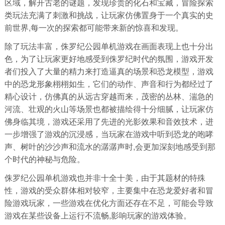
区域，解开古老的谜题，发现珍贵的化石和宝藏，冒险探索
类玩法充满了刺激和挑战，让玩家仿佛置身于一个真实的史
前世界,每一次的探索都可能带来新的惊喜和发现。
除了玩法丰富，侏罗纪公园单机游戏在画面表现上也十分出
色，为了让玩家更好地感受到侏罗纪时代的氛围，游戏开发
者们投入了大量的精力来打造逼真的场景和恐龙模型，游戏
中的恐龙形象栩栩如生，它们的动作、声音和行为都经过了
精心设计，仿佛真的从远古穿越而来，茂密的丛林、湍急的
河流、壮观的火山等场景也都被描绘得十分细腻，让玩家仿
佛身临其境，游戏还采用了先进的光影效果和音效技术，进
一步增强了游戏的沉浸感，当玩家在游戏中听到恐龙的咆哮
声、树叶的沙沙声和流水的潺潺声时,会更加深刻地感受到那
个时代的神秘与危险。
侏罗纪公园单机游戏也并非十全十美，由于其题材的特殊
性，游戏的受众群体相对较窄，主要集中在恐龙爱好者和冒
险游戏玩家，一些游戏在优化方面还存在不足，可能会导致
游戏在某些设备上运行不流畅,影响玩家的游戏体验。