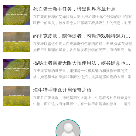
每一个初入这个职业世界的新手来说，死骑新手任务就像是一
进行处理，或许是细腻的磨砂效果，营造出一种低调的奢华；
把钥匙,开启了一段充满挑战与惊喜的奇幻之旅。 当你创建一个
死亡骑士新手任务，暗黑世界序章开启
又或许是镜面般的光洁,反射出耀眼的光芒。...
死亡骑士角色，从冰封王座的阴影中苏醒的那一刻起，新手任
在广袤而神秘的艾泽拉斯大陆上,死亡骑士这个独特的职业宛如
务便正式拉开了帷幕，首先映入眼帘的是那阴森恐怖的场景，
暗夜中的幽灵，散发着令人胆寒却又极具吸引力的气息，对于
周围弥漫着冰冷的雾气，荒芜的大地，残败的建筑，仿佛都在
新手玩家来说，死亡骑士的新手任务线就像是一扇通往黑暗力
诉说着曾经的惨烈战斗，这种压抑而独特的氛围,瞬间将玩家带
量世界的大门，引领着他们开启一段充满奇幻与挑战的旅程。
约里克皮肤，陪伴逝者，勾勒游戏独特魅力风景线
入了一个与其他职业截然不同的世界。 第...
当玩家创建死亡骑士角色后,首先会置身于一个阴森恐怖的场景
在英雄联盟这个庞大而充满奇幻色彩的游戏世界里,众多英雄犹
之中，这里弥漫着腐臭的气息，灰暗的天空下是一片荒芜的焦
如夜空中璀璨的星辰，各自散发着独特的光芒，而约里克，这
土，残垣断壁间不时有幽灵般的生物飘荡而过，新手任务就在
位守墓人英雄，以其神秘、暗黑的风格吸引了不少玩家的目
这样的氛围中拉开了帷幕，这不仅仅是一场简单的任务体验，
光，他的那些精美皮肤更是在游戏中为玩家带来了别样的体
揭秘王者露娜无限大招使用法，峡谷肆意驰骋不是梦！
更是一次深入了解死亡骑士背景故事和职业特...
验。 约里克的原始皮肤自带一种阴森的气息,他身着黑色的长
在王者荣耀的世界里，露娜是一位极具魅力和操作难度的英
袍，头戴破旧的帽子，手中那巨大的墓园铲仿佛能轻易地掘开
雄，她那飘逸的身姿和华丽的连招，尤其是那惊艳的大招，常
坟墓，召唤出墓穴中的亡魂，他的技能特效也与整体风格相契
常能在团战中创造出以少胜多的奇迹，要想熟练掌握露娜的大
合，召唤出的灵体如同从黑暗深渊中涌出的幽灵，在战场上肆
招无限使用，并非易事，下面,就让我们一起来揭开其中的奥
海牛猎手菲兹开启传奇之旅
意穿梭，为他的战斗增添了一份恐怖与神秘，原始皮...
秘。 理解露娜大招机制 露娜的大招“新月突击”，是她核心的技
在那片广袤无垠、神秘莫测的大海上，生活着各种各样奇异的
能，该技能能让露娜向指定目标发起突击，造成法术伤害，在
生物，而在这片海洋世界中，有一位声名远扬的存在——海牛
释放大招后的一段时间内，如果露娜命中了敌方英雄、野怪或
猎手菲兹。 菲兹是一个身材矫健、眼神锐利的年轻猎手，他自
者小兵，就可以再次使用大招，这就是露娜能够实现无限连招
幼生长在海边的小渔村，从小就对大海有着一种特殊的情感和
的基础，只要露娜在大招的冷却时间内，能够...
敬畏，他常常听村里的老人们讲述着大海里那些神奇生物的故
事，其中海牛的传说最让他着迷，海牛，这种体型庞大却性情
温和的生物，在大海的深处悠然生活，它们的肉据说美味无