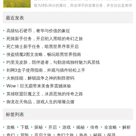
冠，而山脚下，则是一片郁郁葱葱的森林，森林里树木种类繁
着为球队得分的重任，而击球手的首要任务，并非仅仅是将球
多，高大的乔木遮天蔽日，阳光只能透过枝叶的缝隙...
击出，而是在每一次击球过程中,完美融合精准与冷静。 精
最近发表
准，是击球手的核心技能，棒球比赛中，投手投出的球速度、
轨迹各不相同，有快速直球、变化莫测的曲线球，还有刁钻的
高级钻石硬币，奢华与价值的象征
滑球，击球手需要在极短的时间内，准确判断球的速度、方向
死骑新手任务，开启初入黑暗的奇幻之旅
和落点，然后调整自己的击球动作，这不仅要求击球手具备出
色的视力和反应能力,更需要大量的训练来培养对球...
死亡骑士新手任务，暗黑世界序章开启
侠盗猎魔2图文攻略，畅玩暗黑世界指南
约里克皮肤，陪伴逝者，勾勒游戏独特魅力风景线
剑网3盒子使用指南，外观与插件轻松上手
火炮技能，解锁战争之神的制胜密码
Wow！巨无霸带来美食界震撼体验
英雄联盟巨魔之王，冰原恶煞的传奇之路
御龙在天饰品，游戏人生的璀璨点缀
标签列表
攻略
下载
探秘
开启
游戏
揭秘
传奇
全攻略
解析
奇幻
冒险
开启之旅
奇幻之旅
热血
秘籍
探寻