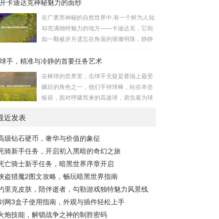
开卡迪达克神秘魅力的面纱
知和国际秩序的严重挑战。 “瘟疫工厂”并非
意志，在一次次战斗中积累着经验，不断成
是自然形成的某种场所，而是一些别有用心
在广袤而神秘的自然世界中,有一个鲜为人知
长，无论是在阴森恐怖的地下墓穴，还是在
的势力为了实现其不可告人的目的，秘密设
却充满独特魅力的地方——卡迪达克，它宛
战火纷飞的前线战场，守...
立的进行生物武器研发和试验的地方，这些
如一颗被岁月遗忘在角落的璀璨明珠，静静
所谓的“工厂”，披着科学研究的外衣，实则
地散发着属于自己的光芒，等待着勇敢的探
干着违背人道、危害全球的勾当。 从历史上
球手，精准与冷静的首要任务艺术
索者去揭开它那神秘的面纱。 卡迪达克位于
看,生物武器的使用曾经给人类带来过惨痛的
一片偏远的地域,那里有着复杂多样的地形地
在棒球的世界里，击球手无疑是赛场上最受
教训，在战争时期，某些国家就曾利用细
貌，高耸入云的山脉连绵起伏，像是大自然
瞩目的角色之一，他们手持球棒，站在本垒
菌、病毒...
用巨手堆砌而成的巍峨屏障，山峰上终年积
板前，面对呼啸而来的高速球，肩负着为球
雪不化，在阳光的照耀下闪耀着刺眼的银
队得分的重任，而击球手的首要任务，并非
光，仿佛是大自然赐予这片土地的皇冠，而
最近发表
仅仅是将球击出，而是在每一次击球过程中,
山脚下，则是一片郁郁葱葱的森林，森林里
完美融合精准与冷静。 精准，是击球手的核
树木种类繁多，高大的乔木遮天蔽日，阳光
高级钻石硬币，奢华与价值的象征
心技能，棒球比赛中，投手投出的球速度、
只能透过枝叶的缝隙...
死骑新手任务，开启初入黑暗的奇幻之旅
轨迹各不相同，有快速直球、变化莫测的曲
线球，还有刁钻的滑球，击球手需要在极短
死亡骑士新手任务，暗黑世界序章开启
的时间内，准确判断球的速度、方向和落
侠盗猎魔2图文攻略，畅玩暗黑世界指南
点，然后调整自己的击球动作，这不仅要求
约里克皮肤，陪伴逝者，勾勒游戏独特魅力风景线
击球手具备出色的视力和反应能力,更需要大
剑网3盒子使用指南，外观与插件轻松上手
量的训练来培养对球...
火炮技能，解锁战争之神的制胜密码