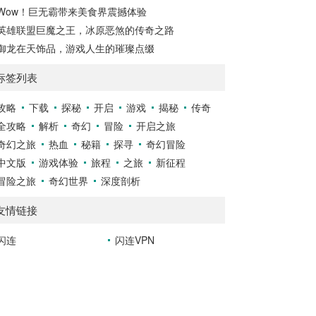
Wow！巨无霸带来美食界震撼体验
英雄联盟巨魔之王，冰原恶煞的传奇之路
御龙在天饰品，游戏人生的璀璨点缀
标签列表
攻略
下载
探秘
开启
游戏
揭秘
传奇
全攻略
解析
奇幻
冒险
开启之旅
奇幻之旅
热血
秘籍
探寻
奇幻冒险
中文版
游戏体验
旅程
之旅
新征程
冒险之旅
奇幻世界
深度剖析
友情链接
闪连
闪连VPN