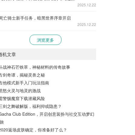
2025.12.22
死亡骑士新手任务，暗黑世界序章开启
2025.12.22
浏览更多
随机文章
斗战神石芒铁萃，神秘材料的传奇故事
古剑奇谭，揭秘灵兽之秘
吉他模式新手入门玩法指南
愤怒火灵与地灵的激战
需警惕魔窟下载潜藏风险
三剑之舞破解版，福利抑或隐患？
Gacha Club Edition，开启创意装扮与社交互动梦幻
旅
2020返场皮肤确定，你准备好了么？