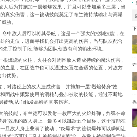
中敌人后为其施加一层燃烧效果，并且可以叠加至多三层，当
外的真实伤害，这一被动技能奠定了布兰德持续输出与高爆
了威胁。
下
箭，命中敌人后可以将其晕眩，这是一个强大的控制技能，在
英雄的走位，进而寻找机会打出更高的伤害，当与队友配合
键的先手控制手段,能够为团队创造有利的输出环境。
出一根燃烧的火柱，火柱会对周围敌人造成持续的魔法伤害，
守
雄的血量，在团战中也可以通过放置在合适的位置，对敌方
输出优势。
波，对路径上的敌人造成伤害，并施加一层“烈焰焚身”效
线和团战中频繁使用的消耗与叠加被动的技能，通过不断地
层被动,从而触发高额的真实伤害。
揭
强大的技能，布兰德可以发射一枚巨大的火焰炸弹，炸弹在命
焚身”效果的敌人身上，最多可以跳跃五个目标，这个技能在
一旦敌人身上叠满了被动，“炎爆术”的连锁爆炸可以瞬间让
炎爆术”还可以与队友的控制技能配合，在敌人被控制住无法