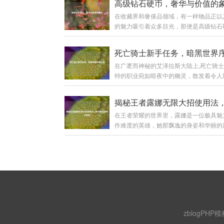
高级钻石硬币，奢华与价值的
在收藏界和奢侈品领域，有一样物品正以
的魅力吸引着众多目光，那便是高级钻石
它宛如一颗璀璨的星辰,在历史与现代的
发着迷人的光芒。 高级钻石硬币并非普
币，它是艺术与工艺的完美融合，从外观
在广袤而神秘的艾泽拉斯大陆上,死亡骑
每一枚高级钻石硬币都像是一件精心雕琢
特的职业宛如暗夜中的幽灵，散发着令人
品，硬币的主体部分通常由高品质的贵金
又极具吸引力的气息，对于新手玩家来说
成，如黄金、白银等，这些金属本身就具
骑士的新手任务线就像是一扇通往黑暗力
的价值和质感，它们的表面被工匠们运用
的大门，引领着他们开启一段充满奇幻与
工艺进行处理，或许是细腻的磨砂效果，
在王者荣耀的世界里，露娜是一位极具魅
旅程。 当玩家创建死亡骑士角色后,首先
一种低调的奢华；又或许是镜面般的光洁
作难度的英雄，她那飘逸的身姿和华丽的
于一个阴森恐怖的场景之中，这里弥漫着
耀眼的光芒。...
尤其是那惊艳的大招，常常能在团战中创
气息，灰暗的天空下是一片荒芜的焦土，
少胜多的奇迹，要想熟练掌握露娜的大招
壁间不时有幽灵般的生物飘荡而过，新手
用，并非易事，下面,就让我们一起来揭
在这样的氛围中拉开了帷幕，这不仅仅是
奥秘。 理解露娜大招机制 露娜的大招“新
单的任务体验，更是一次深入了解死亡骑
击”，是她核心的技能，该技能能让露娜
故事和职业特...
标发起突击，造成法术伤害，在释放大招
段时间内，如果露娜命中了敌方英雄、野
小兵，就可以再次使用大招，这就是露娜
zblogPHP模
现无限连招的基础，只要露娜在大招的冷