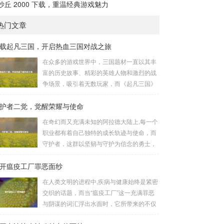
沙丘 2000 下载，重温经典游戏魅力
热门文章
载起凡三国，开启热血三国对战之旅
在众多的游戏世界中，三国题材一直以其丰
富的历史故事、精彩的英雄人物和激烈的战
争场景，吸引着无数玩家，而《起凡三国》
这款游戏，凭借其独特的玩法和浓厚的三国
护者二觉，觉醒荣耀与使命
氛围，成为了许多三国游戏爱好者的心头
好，就让我们一起来了解一下如何进行起凡
在奇幻而又充满未知的阿拉德大陆上,每一个
三国下载,开启一段热血的三国对战之旅。
职业都有着自己独特的成长轨迹与使命，而
《起凡三国》为玩家们构建了一个充满激情
守护者，这群以坚韧与守护为信念的勇士，
与挑战的三国战场，你可以化身为三国时期
在经历了漫长的磨砺与沉淀后，迎来了他们
的知名将领，如勇猛无双的吕布、足智多谋
开瘟疫工厂罪恶面纱
至关重要的二次觉醒，绽放出了更为耀眼的
的诸葛亮、忠义双全的关羽等，率领自己的
光芒。 守护者,自踏上这片大陆的那一刻
在人类文明的进程中,疾病与健康始终是紧密
军队在战场上冲锋陷阵、排兵布阵，游戏中
起，便肩负着守护的重任，他们身躯魁梧，
交织的话题，而当“瘟疫工厂”这一充满罪恶
的每一场战斗都充满了变...
手持巨盾，宛如一道不可逾越的城墙，为队
与阴谋的词汇浮出水面时，它所带来的不仅
友们遮风挡雨，抵御着来自各方的邪恶势
仅是对公共卫生安全的威胁，更是对人类良
力，最初，他们凭借着基础的技能和坚定的