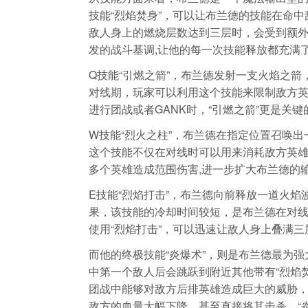
技能“烈焰焚身”，可以让布兰德的技能在命
敌人身上的燃烧层数达到三层时，会受到额
发的战斗基调,让他的每一次技能释放都充满
Q技能“引燃之箭”，布兰德发射一支火焰之
对线期，玩家可以利用这个技能来限制敌方
进行团战或者GANK时，“引燃之箭”更是关
W技能“烈火之柱”，布兰德在指定位置召唤
这个技能不仅在对线时可以用来消耗敌方英
多个英雄造成范围伤害,进一步扩大布兰德的
E技能“烈焰打击”，布兰德向前释放一道火焰
果，该技能的冷却时间较短，是布兰德在对
使用“烈焰打击”，可以迅速让敌人身上叠满三
而他的终极技能“炎爆术”，则是布兰德最为
中第一个敌人后会跳跃到附近其他带有“烈焰
团战中能够对敌方后排英雄造成巨大的威胁，
敌方的血量大幅下降，甚至直接将其击杀。“