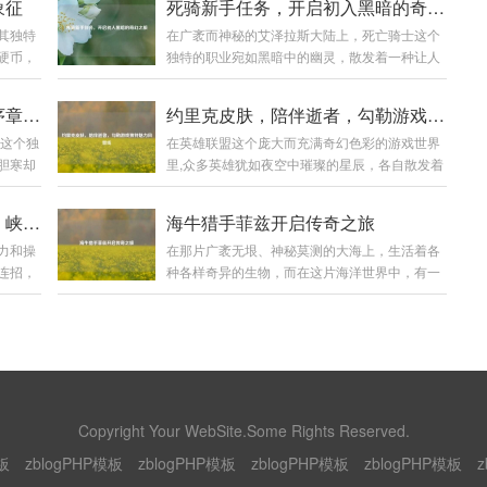
象征
死骑新手任务，开启初入黑暗的奇幻之旅
其独特
在广袤而神秘的艾泽拉斯大陆上，死亡骑士这个
硬币，
独特的职业宛如黑暗中的幽灵，散发着一种让人
交织中散
既敬畏又好奇的气息，对于每一个初入这个职业
通的货
世界的新手来说，死骑新手任务就像是一把钥匙,
死亡骑士新手任务，暗黑世界序章开启
约里克皮肤，陪伴逝者，勾勒游戏独特魅力风景线
上看，
开启了一段充满挑战与惊喜的奇幻之旅。 当你创
士这个独
在英雄联盟这个庞大而充满奇幻色彩的游戏世界
的艺术
建一个死亡骑士角色，从冰封王座的阴影中苏醒
胆寒却
里,众多英雄犹如夜空中璀璨的星辰，各自散发着
属制
的那一刻起，新手任务便正式拉开了帷幕，首先
，死亡
独特的光芒，而约里克，这位守墓人英雄，以其
有极高
映入眼帘的是那阴森恐怖的场景，周围弥漫着冰
量世界
神秘、暗黑的风格吸引了不少玩家的目光，他的
精妙的
冷的雾气，荒芜的大地，残败的建筑，仿佛都在
揭秘王者露娜无限大招使用法，峡谷肆意驰骋不是梦！
海牛猎手菲兹开启传奇之旅
挑战的
那些精美皮肤更是在游戏中为玩家带来了别样的
营造出
诉说着曾经的惨烈战斗，这种压抑而独特的氛围,
力和操
在那片广袤无垠、神秘莫测的大海上，生活着各
会置身
体验。 约里克的原始皮肤自带一种阴森的气息,
,反射出
瞬间将玩家带入了一个与其他职业截然不同的世
连招，
种各样奇异的生物，而在这片海洋世界中，有一
腐臭的
他身着黑色的长袍，头戴破旧的帽子，手中那巨
界。 第...
造出以
位声名远扬的存在——海牛猎手菲兹。 菲兹是一
残垣断
大的墓园铲仿佛能轻易地掘开坟墓，召唤出墓穴
无限使
个身材矫健、眼神锐利的年轻猎手，他自幼生长
任务就
中的亡魂，他的技能特效也与整体风格相契合，
开其中的
在海边的小渔村，从小就对大海有着一种特殊的
一场简
召唤出的灵体如同从黑暗深渊中涌出的幽灵，在
月突
情感和敬畏，他常常听村里的老人们讲述着大海
士背景
战场上肆意穿梭，为他的战斗增添了一份恐怖与
向指定目
里那些神奇生物的故事，其中海牛的传说最让他
神秘，原始皮...
后的一
着迷，海牛，这种体型庞大却性情温和的生物，
怪或者
在大海的深处悠然生活，它们的肉据说美味无
Copyright Your WebSite.Some Rights Reserved.
能够实
比，它们的皮更是有着极高的价值，菲兹在心中
板
zblogPHP模板
zblogPHP模板
zblogPHP模板
zblogPHP模板
z
却时间
暗暗立下了成为一名出色海牛猎手的志向。 随着