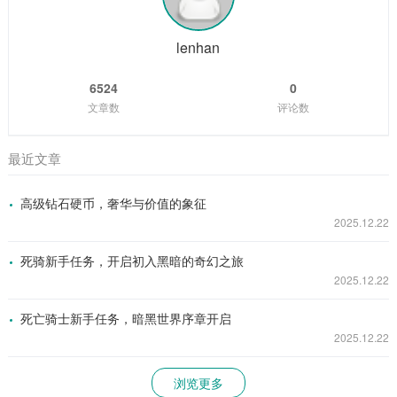
界，玩家可以自由地探索天际省的每一寸土地，与各种种族的
NPC互动，学习魔法、剑术等技能，完成丰富多样的任务，游
戏中丰富的剧情线和角色发展系统，让...
lenhan
6524
0
文章数
评论数
最近文章
高级钻石硬币，奢华与价值的象征
2025.12.22
死骑新手任务，开启初入黑暗的奇幻之旅
2025.12.22
死亡骑士新手任务，暗黑世界序章开启
2025.12.22
浏览更多