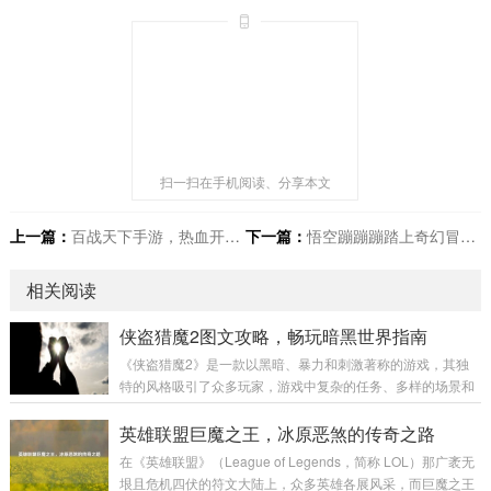
扫一扫在手机阅读、分享本文
上一篇：
百战天下手游，热血开启江湖新征程
下一篇：
悟空蹦蹦蹦踏上奇幻冒险之旅
相关阅读
侠盗猎魔2图文攻略，畅玩暗黑世界指南
《侠盗猎魔2》是一款以黑暗、暴力和刺激著称的游戏，其独
特的风格吸引了众多玩家，游戏中复杂的任务、多样的场景和
富有挑战性的战斗让不少玩家感到困惑，本文将为大家带来一
份详细的图文攻略，助力玩家顺利通关,深入体验这款游戏的魅
英雄联盟巨魔之王，冰原恶煞的传奇之路
力。 游戏初始准备 在开始游戏前，需要对游戏的基本操作有一
在《英雄联盟》（League of Legends，简称 LOL）那广袤无
定了解。《侠盗猎魔2》的操作较为丰富，包括移动、攻击、
垠且危机四伏的符文大陆上，众多英雄各展风采，而巨魔之王