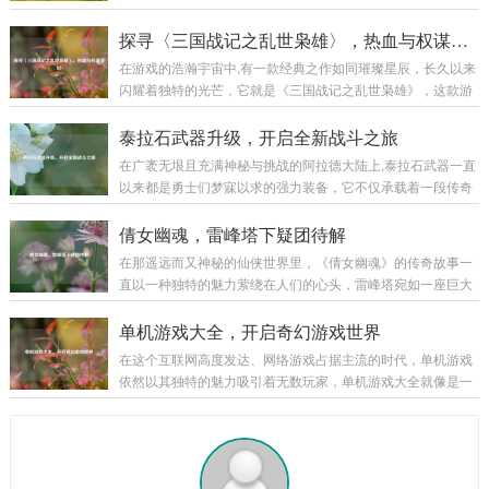
潜行等多个方面。 移动操作：使用键盘的方向键或者W、A、
特朗德尔宛如冰原上的一座巍峨巨峰，散发着令人胆寒的气息,
S、D键来控制主角的前后左右移动，在游戏中，不同的移动速
书写着属于自己的独特传奇。 巨魔之王特朗德尔出生于弗雷尔
探寻〈三国战记之乱世枭雄〉，热血与权谋交织
度会有不同的效果，比如快速奔...
卓德那片终年被冰雪覆盖的土地，这片严酷的环境塑造了他坚
在游戏的浩瀚宇宙中,有一款经典之作如同璀璨星辰，长久以来
韧不拔且凶狠残暴的性格，弗雷尔卓德的冰原上，部落林立，
闪耀着独特的光芒，它就是《三国战记之乱世枭雄》，这款游
为了争夺有限的资源，各个部落之间时常爆发激烈的冲突，特
戏以其丰富的玩法、精彩的剧情和深入人心的角色设定，带领
朗德尔所在的部落生活艰苦，恶劣的自然条件和其他部落的威
玩家穿越回那个群雄逐鹿、战火纷飞的三国乱世。 《三国战记
泰拉石武器升级，开启全新战斗之旅
胁让他们的生存岌岌可危...
之乱世枭雄》以东汉末年的三国时期为宏大背景，这个时期，
在广袤无垠且充满神秘与挑战的阿拉德大陆上,泰拉石武器一直
汉室衰微，天下大乱，各路诸侯纷纷崛起，形成了一个个强大
以来都是勇士们梦寐以求的强力装备，它不仅承载着一段传奇
的军事集团，游戏巧妙地将历史上的重大事件和著名战役融入
的历史，更以其独特的属性和强大的威力，在无数次惊心动魄
其中，让玩家仿佛亲身置身于那个波澜壮阔的时代，从官渡之
的战斗中陪伴着勇士们披荆斩棘，而泰拉石武器的升级，更是
倩女幽魂，雷峰塔下疑团待解
战曹操以少胜多击败袁绍，奠定统一北方的基础...
为这场冒险之旅增添了全新的色彩和无限的可能。 泰拉石武器
在那遥远而又神秘的仙侠世界里，《倩女幽魂》的传奇故事一
的诞生源于古老的泰拉文明,传说中，泰拉文明曾经无比辉煌，
直以一种独特的魅力萦绕在人们的心头，雷峰塔宛如一座巨大
其锻造技术更是达到了登峰造极的境界，泰拉石便是那个时代
的谜团，矗立在烟雨朦胧的江南大地，引得无数侠客、修道之
遗留下来的珍贵材料，蕴含着神秘而强大的力量，当勇士们历
士纷纷前来探寻其中隐藏的秘密。 雷峰塔，本是镇压妖邪之物
单机游戏大全，开启奇幻游戏世界
经千辛万苦，收集齐所需的材料，成功锻造出...
的神圣之地，在《倩女幽魂》的世界中，它却逐渐成为了一个
在这个互联网高度发达、网络游戏占据主流的时代，单机游戏
充满诡异和谜团的存在，关于雷峰塔的传说层出不穷，有人说
依然以其独特的魅力吸引着无数玩家，单机游戏大全就像是一
塔中封印着上古时期的强大妖邪，其怨念化作了阴云，笼罩着
座宝库，为玩家们提供了各种各样精彩纷呈的游戏体验,让我们
塔的周围；也有人传言，雷峰塔是连接阴阳两界的通道，每当
一同走进这个单机游戏的奇幻世界。 角色扮演类 角色扮演类单
月圆之夜,就会有诡异的事件发生。 有一位年...
机游戏是单机游戏大全中非常受欢迎的一个类别，以《上古卷
轴 5：天际》为例，这款游戏构建了一个宏大而开放的奇幻世