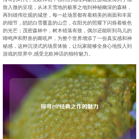
致入微的呈现，从冰天雪地的极寒之地到神秘幽深的森林，
再到雄伟壮观的城堡，每一处场景都有着精美的画面和丰富
的细节，皑皑白雪覆盖的山峦，在阳光的照耀下闪烁着银色
的光芒；茂密森林中，树木错落有致，偶尔还能听到鸟儿的
啼鸣声和野兽的嘶吼声，为整个世界增添了一份真实感和神
秘感，这种沉浸式的场景体验，让玩家能够全身心地投入到
游戏的世界中,感受北欧神话的独特魅力。