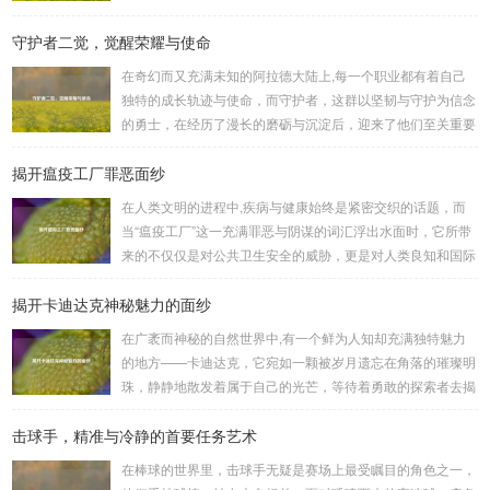
了许多三国游戏爱好者的心头好，就让我们一起来了解一下如
守护者二觉，觉醒荣耀与使命
何进行起凡三国下载,开启一段热血的三国对战之旅。 《起凡
三国》为玩家们构建了一个充满激情与挑战的三国战场，你可
在奇幻而又充满未知的阿拉德大陆上,每一个职业都有着自己
以化身为三国时期的知名将领，如勇猛无双的吕布、足智多谋
独特的成长轨迹与使命，而守护者，这群以坚韧与守护为信念
的诸葛亮、忠义双全的关羽等，率领自己的军队在战场上冲锋
的勇士，在经历了漫长的磨砺与沉淀后，迎来了他们至关重要
陷阵、排兵布阵，游戏中的每一场战斗都充满了变...
的二次觉醒，绽放出了更为耀眼的光芒。 守护者,自踏上这片
揭开瘟疫工厂罪恶面纱
大陆的那一刻起，便肩负着守护的重任，他们身躯魁梧，手持
巨盾，宛如一道不可逾越的城墙，为队友们遮风挡雨，抵御着
在人类文明的进程中,疾病与健康始终是紧密交织的话题，而
来自各方的邪恶势力，最初，他们凭借着基础的技能和坚定的
当“瘟疫工厂”这一充满罪恶与阴谋的词汇浮出水面时，它所带
意志，在一次次战斗中积累着经验，不断成长，无论是在阴森
来的不仅仅是对公共卫生安全的威胁，更是对人类良知和国际
恐怖的地下墓穴，还是在战火纷飞的前线战场，守...
秩序的严重挑战。 “瘟疫工厂”并非是自然形成的某种场所，而
揭开卡迪达克神秘魅力的面纱
是一些别有用心的势力为了实现其不可告人的目的，秘密设立
的进行生物武器研发和试验的地方，这些所谓的“工厂”，披着
在广袤而神秘的自然世界中,有一个鲜为人知却充满独特魅力
科学研究的外衣，实则干着违背人道、危害全球的勾当。 从
的地方——卡迪达克，它宛如一颗被岁月遗忘在角落的璀璨明
历史上看,生物武器的使用曾经给人类带来过惨痛的教训，在
珠，静静地散发着属于自己的光芒，等待着勇敢的探索者去揭
战争时期，某些国家就曾利用细菌、病毒...
开它那神秘的面纱。 卡迪达克位于一片偏远的地域,那里有着
击球手，精准与冷静的首要任务艺术
复杂多样的地形地貌，高耸入云的山脉连绵起伏，像是大自然
用巨手堆砌而成的巍峨屏障，山峰上终年积雪不化，在阳光的
在棒球的世界里，击球手无疑是赛场上最受瞩目的角色之一，
照耀下闪耀着刺眼的银光，仿佛是大自然赐予这片土地的皇