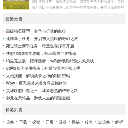
他们手持球棒，站在本垒板前，面对呼啸而来的高速球，肩负
冠，而山脚下，则是一片郁郁葱葱的森林，森林里树木种类繁
着为球队得分的重任，而击球手的首要任务，并非仅仅是将球
多，高大的乔木遮天蔽日，阳光只能透过枝叶的缝隙...
击出，而是在每一次击球过程中,完美融合精准与冷静。 精
最近发表
准，是击球手的核心技能，棒球比赛中，投手投出的球速度、
轨迹各不相同，有快速直球、变化莫测的曲线球，还有刁钻的
高级钻石硬币，奢华与价值的象征
滑球，击球手需要在极短的时间内，准确判断球的速度、方向
死骑新手任务，开启初入黑暗的奇幻之旅
和落点，然后调整自己的击球动作，这不仅要求击球手具备出
色的视力和反应能力,更需要大量的训练来培养对球...
死亡骑士新手任务，暗黑世界序章开启
侠盗猎魔2图文攻略，畅玩暗黑世界指南
约里克皮肤，陪伴逝者，勾勒游戏独特魅力风景线
剑网3盒子使用指南，外观与插件轻松上手
火炮技能，解锁战争之神的制胜密码
Wow！巨无霸带来美食界震撼体验
英雄联盟巨魔之王，冰原恶煞的传奇之路
御龙在天饰品，游戏人生的璀璨点缀
标签列表
攻略
下载
探秘
开启
游戏
揭秘
传奇
全攻略
解析