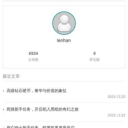
座宝库，为玩家们提供了各种各样精彩纷呈的游戏体验,让我们
塔的周围；也有人传言，雷峰塔是连接阴阳两界的通道，每当
一同走进这个单机游戏的奇幻世界。 角色扮演类 角色扮演类单
月圆之夜,就会有诡异的事件发生。 有一位年...
机游戏是单机游戏大全中非常受欢迎的一个类别，以《上古卷
轴 5：天际》为例，这款游戏构建了一个宏大而开放的奇幻世
界，玩家可以自由地探索天际省的每一寸土地，与各种种族的
NPC互动，学习魔法、剑术等技能，完成丰富多样的任务，游
戏中丰富的剧情线和角色发展系统，让...
lenhan
6524
0
文章数
评论数
最近文章
高级钻石硬币，奢华与价值的象征
2025.12.22
死骑新手任务，开启初入黑暗的奇幻之旅
2025.12.22
死亡骑士新手任务，暗黑世界序章开启