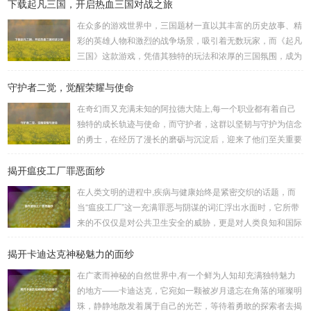
下载起凡三国，开启热血三国对战之旅
在众多的游戏世界中，三国题材一直以其丰富的历史故事、精
彩的英雄人物和激烈的战争场景，吸引着无数玩家，而《起凡
三国》这款游戏，凭借其独特的玩法和浓厚的三国氛围，成为
了许多三国游戏爱好者的心头好，就让我们一起来了解一下如
守护者二觉，觉醒荣耀与使命
何进行起凡三国下载,开启一段热血的三国对战之旅。 《起凡
三国》为玩家们构建了一个充满激情与挑战的三国战场，你可
在奇幻而又充满未知的阿拉德大陆上,每一个职业都有着自己
以化身为三国时期的知名将领，如勇猛无双的吕布、足智多谋
独特的成长轨迹与使命，而守护者，这群以坚韧与守护为信念
的诸葛亮、忠义双全的关羽等，率领自己的军队在战场上冲锋
的勇士，在经历了漫长的磨砺与沉淀后，迎来了他们至关重要
陷阵、排兵布阵，游戏中的每一场战斗都充满了变...
的二次觉醒，绽放出了更为耀眼的光芒。 守护者,自踏上这片
揭开瘟疫工厂罪恶面纱
大陆的那一刻起，便肩负着守护的重任，他们身躯魁梧，手持
巨盾，宛如一道不可逾越的城墙，为队友们遮风挡雨，抵御着
在人类文明的进程中,疾病与健康始终是紧密交织的话题，而
来自各方的邪恶势力，最初，他们凭借着基础的技能和坚定的
当“瘟疫工厂”这一充满罪恶与阴谋的词汇浮出水面时，它所带
意志，在一次次战斗中积累着经验，不断成长，无论是在阴森
来的不仅仅是对公共卫生安全的威胁，更是对人类良知和国际
恐怖的地下墓穴，还是在战火纷飞的前线战场，守...
秩序的严重挑战。 “瘟疫工厂”并非是自然形成的某种场所，而
揭开卡迪达克神秘魅力的面纱
是一些别有用心的势力为了实现其不可告人的目的，秘密设立
的进行生物武器研发和试验的地方，这些所谓的“工厂”，披着
在广袤而神秘的自然世界中,有一个鲜为人知却充满独特魅力
科学研究的外衣，实则干着违背人道、危害全球的勾当。 从
的地方——卡迪达克，它宛如一颗被岁月遗忘在角落的璀璨明
历史上看,生物武器的使用曾经给人类带来过惨痛的教训，在
珠，静静地散发着属于自己的光芒，等待着勇敢的探索者去揭