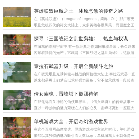
富有挑战性的战斗让不少玩家感到困惑，本文将为大家带来一
份详细的图文攻略，助力玩家顺利通关,深入体验这款游戏的魅
英雄联盟巨魔之王，冰原恶煞的传奇之路
力。 游戏初始准备 在开始游戏前，需要对游戏的基本操作有一
在《英雄联盟》（League of Legends，简称 LOL）那广袤无
定了解。《侠盗猎魔2》的操作较为丰富，包括移动、攻击、
垠且危机四伏的符文大陆上，众多英雄各展风采，而巨魔之王
潜行等多个方面。 移动操作：使用键盘的方向键或者W、A、
特朗德尔宛如冰原上的一座巍峨巨峰，散发着令人胆寒的气息,
S、D键来控制主角的前后左右移动，在游戏中，不同的移动速
书写着属于自己的独特传奇。 巨魔之王特朗德尔出生于弗雷尔
探寻〈三国战记之乱世枭雄〉，热血与权谋交织
度会有不同的效果，比如快速奔...
卓德那片终年被冰雪覆盖的土地，这片严酷的环境塑造了他坚
在游戏的浩瀚宇宙中,有一款经典之作如同璀璨星辰，长久以来
韧不拔且凶狠残暴的性格，弗雷尔卓德的冰原上，部落林立，
闪耀着独特的光芒，它就是《三国战记之乱世枭雄》，这款游
为了争夺有限的资源，各个部落之间时常爆发激烈的冲突，特
戏以其丰富的玩法、精彩的剧情和深入人心的角色设定，带领
朗德尔所在的部落生活艰苦，恶劣的自然条件和其他部落的威
玩家穿越回那个群雄逐鹿、战火纷飞的三国乱世。 《三国战记
泰拉石武器升级，开启全新战斗之旅
胁让他们的生存岌岌可危...
之乱世枭雄》以东汉末年的三国时期为宏大背景，这个时期，
在广袤无垠且充满神秘与挑战的阿拉德大陆上,泰拉石武器一直
汉室衰微，天下大乱，各路诸侯纷纷崛起，形成了一个个强大
以来都是勇士们梦寐以求的强力装备，它不仅承载着一段传奇
的军事集团，游戏巧妙地将历史上的重大事件和著名战役融入
的历史，更以其独特的属性和强大的威力，在无数次惊心动魄
其中，让玩家仿佛亲身置身于那个波澜壮阔的时代，从官渡之
的战斗中陪伴着勇士们披荆斩棘，而泰拉石武器的升级，更是
倩女幽魂，雷峰塔下疑团待解
战曹操以少胜多击败袁绍，奠定统一北方的基础...
为这场冒险之旅增添了全新的色彩和无限的可能。 泰拉石武器
在那遥远而又神秘的仙侠世界里，《倩女幽魂》的传奇故事一
的诞生源于古老的泰拉文明,传说中，泰拉文明曾经无比辉煌，
直以一种独特的魅力萦绕在人们的心头，雷峰塔宛如一座巨大
其锻造技术更是达到了登峰造极的境界，泰拉石便是那个时代
的谜团，矗立在烟雨朦胧的江南大地，引得无数侠客、修道之
遗留下来的珍贵材料，蕴含着神秘而强大的力量，当勇士们历
士纷纷前来探寻其中隐藏的秘密。 雷峰塔，本是镇压妖邪之物
单机游戏大全，开启奇幻游戏世界
经千辛万苦，收集齐所需的材料，成功锻造出...
的神圣之地，在《倩女幽魂》的世界中，它却逐渐成为了一个
在这个互联网高度发达、网络游戏占据主流的时代，单机游戏
充满诡异和谜团的存在，关于雷峰塔的传说层出不穷，有人说
依然以其独特的魅力吸引着无数玩家，单机游戏大全就像是一
塔中封印着上古时期的强大妖邪，其怨念化作了阴云，笼罩着