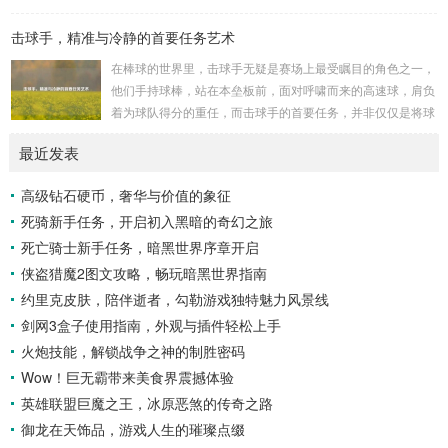
战争时期，某些国家就曾利用细菌、病毒...
开它那神秘的面纱。 卡迪达克位于一片偏远的地域,那里有着
击球手，精准与冷静的首要任务艺术
复杂多样的地形地貌，高耸入云的山脉连绵起伏，像是大自然
用巨手堆砌而成的巍峨屏障，山峰上终年积雪不化，在阳光的
在棒球的世界里，击球手无疑是赛场上最受瞩目的角色之一，
照耀下闪耀着刺眼的银光，仿佛是大自然赐予这片土地的皇
他们手持球棒，站在本垒板前，面对呼啸而来的高速球，肩负
冠，而山脚下，则是一片郁郁葱葱的森林，森林里树木种类繁
着为球队得分的重任，而击球手的首要任务，并非仅仅是将球
多，高大的乔木遮天蔽日，阳光只能透过枝叶的缝隙...
击出，而是在每一次击球过程中,完美融合精准与冷静。 精
最近发表
准，是击球手的核心技能，棒球比赛中，投手投出的球速度、
轨迹各不相同，有快速直球、变化莫测的曲线球，还有刁钻的
高级钻石硬币，奢华与价值的象征
滑球，击球手需要在极短的时间内，准确判断球的速度、方向
死骑新手任务，开启初入黑暗的奇幻之旅
和落点，然后调整自己的击球动作，这不仅要求击球手具备出
色的视力和反应能力,更需要大量的训练来培养对球...
死亡骑士新手任务，暗黑世界序章开启
侠盗猎魔2图文攻略，畅玩暗黑世界指南
约里克皮肤，陪伴逝者，勾勒游戏独特魅力风景线
剑网3盒子使用指南，外观与插件轻松上手
火炮技能，解锁战争之神的制胜密码
Wow！巨无霸带来美食界震撼体验
英雄联盟巨魔之王，冰原恶煞的传奇之路
御龙在天饰品，游戏人生的璀璨点缀