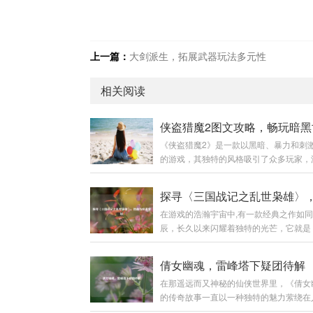
上一篇：
大剑派生，拓展武器玩法多元性
相关阅读
《侠盗猎魔2》是一款以黑暗、暴力和刺
的游戏，其独特的风格吸引了众多玩家，
复杂的任务、多样的场景和富有挑战性的
不少玩家感到困惑，本文将为大家带来一
的图文攻略，助力玩家顺利通关,深入体
在游戏的浩瀚宇宙中,有一款经典之作如
戏的魅力。 游戏初始准备 在开始游戏前
辰，长久以来闪耀着独特的光芒，它就是
对游戏的基本操作有一定了解。《侠盗猎
战记之乱世枭雄》，这款游戏以其丰富的
的操作较为丰富，包括移动、攻击、潜行
精彩的剧情和深入人心的角色设定，带领
方面。 移动操作：使用键盘的方向键或者
倩女幽魂，雷峰塔下疑团待解
越回那个群雄逐鹿、战火纷飞的三国乱世
A、S、D键来控制主角的前后左右移动，
在那遥远而又神秘的仙侠世界里，《倩女
国战记之乱世枭雄》以东汉末年的三国时
中，不同的移动速度会有不同的效果，比
的传奇故事一直以一种独特的魅力萦绕在
大背景，这个时期，汉室衰微，天下大乱
奔...
心头，雷峰塔宛如一座巨大的谜团，矗立
诸侯纷纷崛起，形成了一个个强大的军事