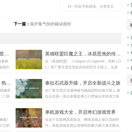
扫一扫在手机阅读、分享本文
下一篇：
揭开集气快的秘诀面纱
侠盗猎魔2图文攻略，畅玩暗黑世界指南
英雄联盟巨魔之王，冰原恶煞的传奇之路
激著称
在《英雄联盟》（League of Legends，简称 LO
游戏中
L）那广袤无垠且危机四伏的符文大陆上，众多
战斗让
英雄各展风采，而巨魔之王特朗德尔宛如冰原上
份详细
的一座巍峨巨峰，散发着令人胆寒的气息,书写着
探寻〈三国战记之乱世枭雄〉，热血与权谋交织
泰拉石武器升级，开启全新战斗之旅
验这款游
属于自己的独特传奇。 巨魔之王特朗德尔出生于
同璀璨星
在广袤无垠且充满神秘与挑战的阿拉德大陆上,泰
，需要
弗雷尔卓德那片终年被冰雪覆盖的土地，这片严
《三国
拉石武器一直以来都是勇士们梦寐以求的强力装
魔2》
酷的环境塑造了他坚韧不拔且凶狠残暴的性格，
玩法、
备，它不仅承载着一段传奇的历史，更以其独特
等多个
弗雷尔卓德的冰原上，部落林立，为了争夺有限
玩家穿
的属性和强大的威力，在无数次惊心动魄的战斗
W、
的资源，各个部落之间时常爆发激烈的冲突，特
单机游戏大全，开启奇幻游戏世界
。 《三
中陪伴着勇士们披荆斩棘，而泰拉石武器的升
在游戏
朗德尔所在的部落生活艰苦，恶劣的自然条件和
幽魂》
在这个互联网高度发达、网络游戏占据主流的时
期为宏
级，更是为这场冒险之旅增添了全新的色彩和无
如快速
其他部落的威胁让他们的生存岌岌可危...
人们的
代，单机游戏依然以其独特的魅力吸引着无数玩
，各路
限的可能。 泰拉石武器的诞生源于古老的泰拉文
在烟雨
家，单机游戏大全就像是一座宝库，为玩家们提
集团，
明,传说中，泰拉文明曾经无比辉煌，其锻造技术