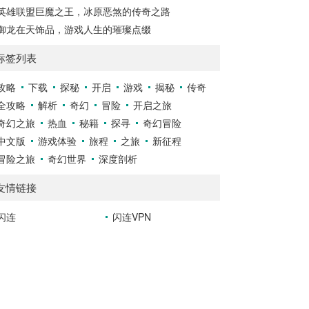
英雄联盟巨魔之王，冰原恶煞的传奇之路
御龙在天饰品，游戏人生的璀璨点缀
标签列表
攻略
下载
探秘
开启
游戏
揭秘
传奇
全攻略
解析
奇幻
冒险
开启之旅
奇幻之旅
热血
秘籍
探寻
奇幻冒险
中文版
游戏体验
旅程
之旅
新征程
冒险之旅
奇幻世界
深度剖析
友情链接
闪连
闪连VPN