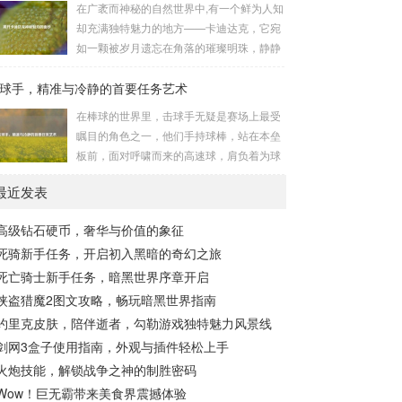
在广袤而神秘的自然世界中,有一个鲜为人知
长，无论是在阴森恐怖的地下墓穴，还是在
的势力为了实现其不可告人的目的，秘密设
却充满独特魅力的地方——卡迪达克，它宛
战火纷飞的前线战场，守...
立的进行生物武器研发和试验的地方，这些
如一颗被岁月遗忘在角落的璀璨明珠，静静
所谓的“工厂”，披着科学研究的外衣，实则
地散发着属于自己的光芒，等待着勇敢的探
干着违背人道、危害全球的勾当。 从历史上
球手，精准与冷静的首要任务艺术
索者去揭开它那神秘的面纱。 卡迪达克位于
看,生物武器的使用曾经给人类带来过惨痛的
一片偏远的地域,那里有着复杂多样的地形地
在棒球的世界里，击球手无疑是赛场上最受
教训，在战争时期，某些国家就曾利用细
貌，高耸入云的山脉连绵起伏，像是大自然
瞩目的角色之一，他们手持球棒，站在本垒
菌、病毒...
用巨手堆砌而成的巍峨屏障，山峰上终年积
板前，面对呼啸而来的高速球，肩负着为球
雪不化，在阳光的照耀下闪耀着刺眼的银
队得分的重任，而击球手的首要任务，并非
光，仿佛是大自然赐予这片土地的皇冠，而
最近发表
仅仅是将球击出，而是在每一次击球过程中,
山脚下，则是一片郁郁葱葱的森林，森林里
完美融合精准与冷静。 精准，是击球手的核
树木种类繁多，高大的乔木遮天蔽日，阳光
高级钻石硬币，奢华与价值的象征
心技能，棒球比赛中，投手投出的球速度、
只能透过枝叶的缝隙...
死骑新手任务，开启初入黑暗的奇幻之旅
轨迹各不相同，有快速直球、变化莫测的曲
线球，还有刁钻的滑球，击球手需要在极短
死亡骑士新手任务，暗黑世界序章开启
的时间内，准确判断球的速度、方向和落
侠盗猎魔2图文攻略，畅玩暗黑世界指南
点，然后调整自己的击球动作，这不仅要求
约里克皮肤，陪伴逝者，勾勒游戏独特魅力风景线
击球手具备出色的视力和反应能力,更需要大
剑网3盒子使用指南，外观与插件轻松上手
量的训练来培养对球...
火炮技能，解锁战争之神的制胜密码
Wow！巨无霸带来美食界震撼体验