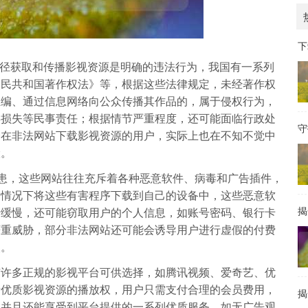
下
法途径获取和传播影视资源是明确的违法行为，我国有一系列
人民共和国著作权法》等，根据这些法律规定，未经著作权
汇编、通过信息网络向公众传播其作品的，属于侵权行为，
偿损失等民事责任；根据情节严重程度，还可能面临行政处
守
择在非法网站下载影视资源的用户，实际上也在不知不觉中
险。
隐患，这些网站往往充斥着各种恶意软件、病毒和广告插件，
的情况下将这些有害程序下载到自己的设备中，这些恶意软
揭
行缓慢，还可能窃取用户的个人信息，如账号密码、银行卡
严重威胁，部分非法网站还可能会诱导用户进行虚假的付费
失。
有许多正规的影视平台可供选择，如腾讯视频、爱奇艺、优
量优质影视资源的播放权，用户只需支付合理的会员费用，
揭
，并且还能享受到平台提供的一系列优质服务，如无广告观