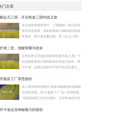
热门文章
载起凡三国，开启热血三国对战之旅
在众多的游戏世界中，三国题材一直以其丰
富的历史故事、精彩的英雄人物和激烈的战
争场景，吸引着无数玩家，而《起凡三国》
这款游戏，凭借其独特的玩法和浓厚的三国
护者二觉，觉醒荣耀与使命
氛围，成为了许多三国游戏爱好者的心头
好，就让我们一起来了解一下如何进行起凡
在奇幻而又充满未知的阿拉德大陆上,每一个
三国下载,开启一段热血的三国对战之旅。
职业都有着自己独特的成长轨迹与使命，而
《起凡三国》为玩家们构建了一个充满激情
守护者，这群以坚韧与守护为信念的勇士，
与挑战的三国战场，你可以化身为三国时期
在经历了漫长的磨砺与沉淀后，迎来了他们
的知名将领，如勇猛无双的吕布、足智多谋
开瘟疫工厂罪恶面纱
至关重要的二次觉醒，绽放出了更为耀眼的
的诸葛亮、忠义双全的关羽等，率领自己的
光芒。 守护者,自踏上这片大陆的那一刻
在人类文明的进程中,疾病与健康始终是紧密
军队在战场上冲锋陷阵、排兵布阵，游戏中
起，便肩负着守护的重任，他们身躯魁梧，
交织的话题，而当“瘟疫工厂”这一充满罪恶
的每一场战斗都充满了变...
手持巨盾，宛如一道不可逾越的城墙，为队
与阴谋的词汇浮出水面时，它所带来的不仅
友们遮风挡雨，抵御着来自各方的邪恶势
仅是对公共卫生安全的威胁，更是对人类良
力，最初，他们凭借着基础的技能和坚定的
开卡迪达克神秘魅力的面纱
知和国际秩序的严重挑战。 “瘟疫工厂”并非
意志，在一次次战斗中积累着经验，不断成
是自然形成的某种场所，而是一些别有用心