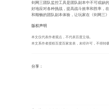
剑网三团队监控工具是团队副本中不可或缺的
好地应对各种挑战，提高战斗效率和胜率，
和顺畅的团队副本体验，让玩家在《剑网三
版权声明
本文仅代表作者观点，不代表百度立场。
本文系作者授权百度百家发表，未经许可，不得转
分享：