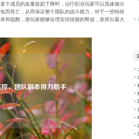
当某个成员的血量急剧下降时，治疗职业玩家可以迅速做出
过低而死亡，从而保证整个团队的战斗能力，对于一些特殊
记录和提醒，使玩家能够合理安排技能的释放，发挥出最大