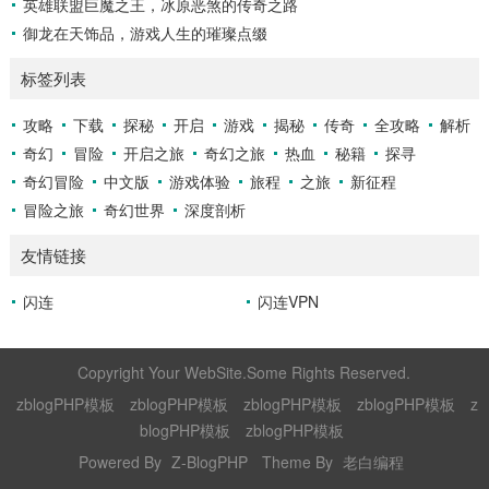
英雄联盟巨魔之王，冰原恶煞的传奇之路
御龙在天饰品，游戏人生的璀璨点缀
标签列表
攻略
下载
探秘
开启
游戏
揭秘
传奇
全攻略
解析
奇幻
冒险
开启之旅
奇幻之旅
热血
秘籍
探寻
奇幻冒险
中文版
游戏体验
旅程
之旅
新征程
冒险之旅
奇幻世界
深度剖析
友情链接
闪连
闪连VPN
Copyright Your WebSite.Some Rights Reserved.
zblogPHP模板
zblogPHP模板
zblogPHP模板
zblogPHP模板
z
blogPHP模板
zblogPHP模板
Powered By
Z-BlogPHP
Theme By
老白编程