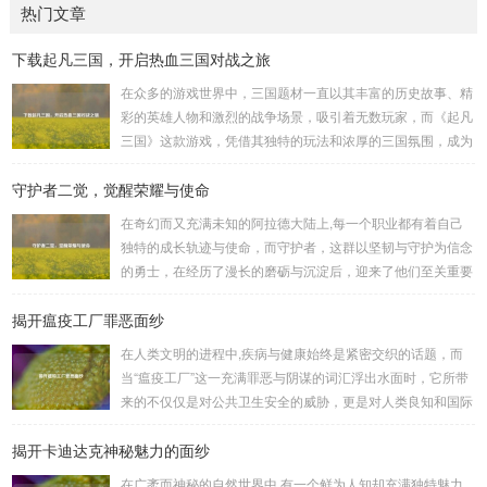
热门文章
下载起凡三国，开启热血三国对战之旅
在众多的游戏世界中，三国题材一直以其丰富的历史故事、精
彩的英雄人物和激烈的战争场景，吸引着无数玩家，而《起凡
三国》这款游戏，凭借其独特的玩法和浓厚的三国氛围，成为
了许多三国游戏爱好者的心头好，就让我们一起来了解一下如
守护者二觉，觉醒荣耀与使命
何进行起凡三国下载,开启一段热血的三国对战之旅。 《起凡
三国》为玩家们构建了一个充满激情与挑战的三国战场，你可
在奇幻而又充满未知的阿拉德大陆上,每一个职业都有着自己
以化身为三国时期的知名将领，如勇猛无双的吕布、足智多谋
独特的成长轨迹与使命，而守护者，这群以坚韧与守护为信念
的诸葛亮、忠义双全的关羽等，率领自己的军队在战场上冲锋
的勇士，在经历了漫长的磨砺与沉淀后，迎来了他们至关重要
陷阵、排兵布阵，游戏中的每一场战斗都充满了变...
的二次觉醒，绽放出了更为耀眼的光芒。 守护者,自踏上这片
揭开瘟疫工厂罪恶面纱
大陆的那一刻起，便肩负着守护的重任，他们身躯魁梧，手持
巨盾，宛如一道不可逾越的城墙，为队友们遮风挡雨，抵御着
在人类文明的进程中,疾病与健康始终是紧密交织的话题，而
来自各方的邪恶势力，最初，他们凭借着基础的技能和坚定的
当“瘟疫工厂”这一充满罪恶与阴谋的词汇浮出水面时，它所带
意志，在一次次战斗中积累着经验，不断成长，无论是在阴森
来的不仅仅是对公共卫生安全的威胁，更是对人类良知和国际
恐怖的地下墓穴，还是在战火纷飞的前线战场，守...
秩序的严重挑战。 “瘟疫工厂”并非是自然形成的某种场所，而
揭开卡迪达克神秘魅力的面纱
是一些别有用心的势力为了实现其不可告人的目的，秘密设立
的进行生物武器研发和试验的地方，这些所谓的“工厂”，披着
在广袤而神秘的自然世界中,有一个鲜为人知却充满独特魅力