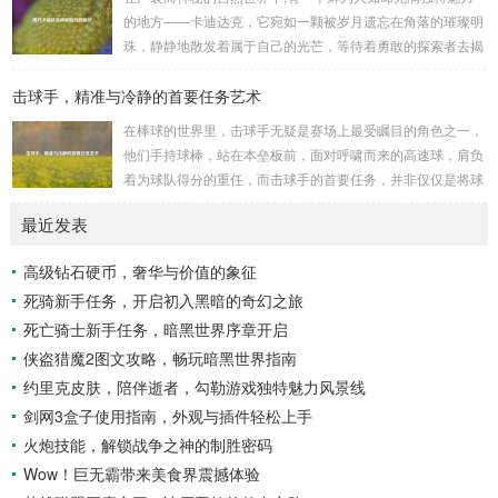
科学研究的外衣，实则干着违背人道、危害全球的勾当。 从
的地方——卡迪达克，它宛如一颗被岁月遗忘在角落的璀璨明
历史上看,生物武器的使用曾经给人类带来过惨痛的教训，在
珠，静静地散发着属于自己的光芒，等待着勇敢的探索者去揭
战争时期，某些国家就曾利用细菌、病毒...
开它那神秘的面纱。 卡迪达克位于一片偏远的地域,那里有着
击球手，精准与冷静的首要任务艺术
复杂多样的地形地貌，高耸入云的山脉连绵起伏，像是大自然
用巨手堆砌而成的巍峨屏障，山峰上终年积雪不化，在阳光的
在棒球的世界里，击球手无疑是赛场上最受瞩目的角色之一，
照耀下闪耀着刺眼的银光，仿佛是大自然赐予这片土地的皇
他们手持球棒，站在本垒板前，面对呼啸而来的高速球，肩负
冠，而山脚下，则是一片郁郁葱葱的森林，森林里树木种类繁
着为球队得分的重任，而击球手的首要任务，并非仅仅是将球
多，高大的乔木遮天蔽日，阳光只能透过枝叶的缝隙...
击出，而是在每一次击球过程中,完美融合精准与冷静。 精
最近发表
准，是击球手的核心技能，棒球比赛中，投手投出的球速度、
轨迹各不相同，有快速直球、变化莫测的曲线球，还有刁钻的
高级钻石硬币，奢华与价值的象征
滑球，击球手需要在极短的时间内，准确判断球的速度、方向
死骑新手任务，开启初入黑暗的奇幻之旅
和落点，然后调整自己的击球动作，这不仅要求击球手具备出
色的视力和反应能力,更需要大量的训练来培养对球...
死亡骑士新手任务，暗黑世界序章开启
侠盗猎魔2图文攻略，畅玩暗黑世界指南
约里克皮肤，陪伴逝者，勾勒游戏独特魅力风景线
剑网3盒子使用指南，外观与插件轻松上手
火炮技能，解锁战争之神的制胜密码
Wow！巨无霸带来美食界震撼体验