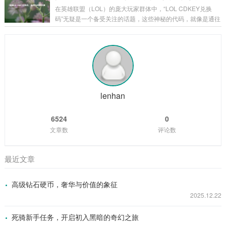
经千辛万苦，将角色培养到一定阶段，解锁二次觉醒的那一
在英雄联盟（LOL）的庞大玩家群体中，“LOL CDKEY兑换
刻，二觉武器就如同神秘宝藏一般，在游戏的迷雾中逐渐露出
码”无疑是一个备受关注的话题，这些神秘的代码，就像是通往
它的锋芒，它的出现，标志着角色进入了一个全新的境界,拥有
游戏宝藏世界的钥匙，吸引着无数玩家去追寻和探索。 CDKE
了更强大的能力和更独特的玩法。 从外观上来看，二觉武器无
Y兑换码,就是一串由字母和数字组成的代码，玩家可以在英雄
疑是游戏美术设计的精华所在，每一把二觉...
联盟官方指定的兑换页面输入这些代码，从而获得各种游戏内
的奖励，这些奖励可谓丰富多彩，从稀有的英雄皮肤、珍贵的
英雄角色，到各种游戏道具和加成，应有尽有，对于玩家而
言，一个有效的CDKEY兑换码就像是一份意外之喜，能让他们
在游戏中获得更多的乐趣和优势...
lenhan
6524
0
文章数
评论数
最近文章
高级钻石硬币，奢华与价值的象征
2025.12.22
死骑新手任务，开启初入黑暗的奇幻之旅