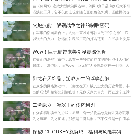
在《剑网3》这款大型武侠网游中，剑网3盒子是许多玩家不可
或缺的工具，它不仅能让玩家随心更换角色外观，还能提供各
种实用插件，极大地提升游戏体验,下面就为大家详细介绍剑网
3盒子的使用方法。 下载与安装 你需要前往剑网3盒子的官方
火炮技能，解锁战争之神的制胜密码
网站，在搜索引擎中输入“剑网3盒子”，认准官方标识的网站进
在军事的浩瀚舞台上，火炮一直以来都被誉为“战争之神”，它
入，在官网首页，通常会有醒目的“下载”按钮，点击后选择适
以强大的火力、较远的射程和广泛的打击范围，在战场上发挥
合你系统的版本进行下载，下载完成后，找到安装包文件，双
着举足轻重的作用，而火炮技能，则是让这尊“战争之神”真正
击运行，按照安装向导的提示，选择安装路径，一般建议不要
展现威力的制胜密码。 火炮技能涵盖了多个方面，从最基础的
Wow！巨无霸带来美食界震撼体验
安装在系统盘，以免影响电脑性能...
操作技能到复杂的战术运用,每一个环节都决定着火炮在战场上
在美食的浩瀚宇宙中，总有一些独特的存在能瞬间抓住人们的
能否发挥出最大效能。 操作技能是火炮技能的基石，一名合格
眼球，引发惊叹，而“Wow！巨无霸”无疑就是这样一个能让人
的火炮手，首先要熟练掌握火炮的装填、瞄准和发射等基本操
发出由衷赞叹的美食奇迹。 “Wow！巨无霸”，单是这个名字就
作，装填看似简单，实则大有学问，不同类型的炮弹有不同的
充满了魔力。“Wow”代表着惊叹、震撼，而“巨无霸”则明确了
御龙在天饰品，游戏人生的璀璨点缀
装填方式和要求，装填的速度和准确性...
它的体量与霸气，当它第一次出现在人们的视野中时，那种视
在众多的网络游戏中，《御龙在天》以其宏大的历史背景、丰
觉上的冲击感就如同看到一座美食小山般，让人忍不住脱口而
富的玩法和精彩的剧情吸引了无数玩家的目光，而在这个充满
出“Wow”。 从外观来看，“Wow！巨无霸”拥有令人咋舌的尺
热血与激情的游戏世界里，御龙在天饰品宛如一颗颗璀璨的明
寸，它比普通的汉堡要大上好几圈，面包胚高高隆起，仿佛是
珠,为玩家们的游戏体验增添了别样的光彩。 御龙在天饰品不仅
二觉武器，游戏里的传奇利刃
一座小山丘，那金黄酥...
仅是一种装饰，更是实力与身份的象征，从最初级的简单饰品
在众多精彩纷呈的游戏世界里，有一类物品总是能让无数玩家
到高级的珍稀饰品，每一件都承载着玩家的心血与努力，当玩
为之疯狂、为之痴迷，那便是二觉武器，它不仅仅是一件简单
家初入游戏，那些基础的饰品或许只能提供一些微不足道的属
的装备，更是玩家们在游戏征程中的荣耀象征,是实力的具象化
性加成，但它们却是玩家踏上征程的起点，陪伴着玩家在新手
体现。 二觉武器往往伴随着角色的二次觉醒而出现，当玩家历
探秘LOL CDKEY兑换码，福利与风险共舞
村蹒跚学步,逐渐熟悉这个陌生而又充满魅力的...