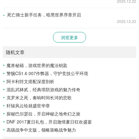
2025.12.22
死亡骑士新手任务，暗黑世界序章开启
2025.12.22
浏览更多
随机文章
魔兽秘籍，游戏世界的魔法钥匙
警惕CS1.6 007作弊器，守护竞技公平环境
阿卡利符文搭配深度剖析
混乱武林贰，经典塔防游戏的魅力传奇
克罗米之死，奏响时间长河的悲歌
轩辕风云绘就盛世华章
探秘巴尔瑟拉，开启神秘之地奇幻之旅
DNF 2017夏日礼包，开启激情夏日狂欢盛宴
高级战争中文版，领略策略战争魅力