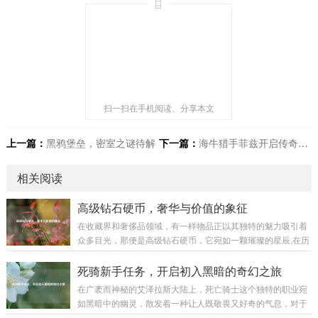
扫一扫在手机阅读、分享本文
上一篇：
黑鸦堡垒，密室之谜待解
下一篇：
海牛猎手菲兹开启传奇之旅
相关阅读
高级钻石硬币，奢华与价值的象征
在收藏界和奢侈品领域，有一样物品正以其独特的魅力吸引着
众多目光，那便是高级钻石硬币，它宛如一颗璀璨的星辰,在历
史与现代的交织中散发着迷人的光芒。 高级钻石硬币并非普通
的货币，它是艺术与工艺的完美融合，从外观上看，每一枚高
死骑新手任务，开启初入黑暗的奇幻之旅
级钻石硬币都像是一件精心雕琢的艺术品，硬币的主体部分通
在广袤而神秘的艾泽拉斯大陆上，死亡骑士这个独特的职业宛
常由高品质的贵金属制成，如黄金、白银等，这些金属本身就
如黑暗中的幽灵，散发着一种让人既敬畏又好奇的气息，对于
具有极高的价值和质感，它们的表面被工匠们运用精妙的工艺
每一个初入这个职业世界的新手来说，死骑新手任务就像是一