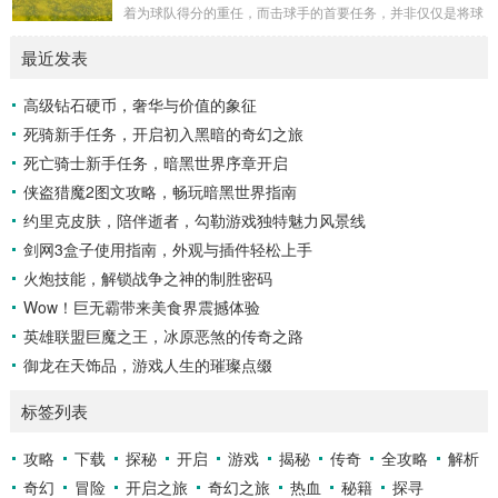
冠，而山脚下，则是一片郁郁葱葱的森林，森林里树木种类繁
着为球队得分的重任，而击球手的首要任务，并非仅仅是将球
多，高大的乔木遮天蔽日，阳光只能透过枝叶的缝隙...
击出，而是在每一次击球过程中,完美融合精准与冷静。 精
最近发表
准，是击球手的核心技能，棒球比赛中，投手投出的球速度、
轨迹各不相同，有快速直球、变化莫测的曲线球，还有刁钻的
高级钻石硬币，奢华与价值的象征
滑球，击球手需要在极短的时间内，准确判断球的速度、方向
死骑新手任务，开启初入黑暗的奇幻之旅
和落点，然后调整自己的击球动作，这不仅要求击球手具备出
色的视力和反应能力,更需要大量的训练来培养对球...
死亡骑士新手任务，暗黑世界序章开启
侠盗猎魔2图文攻略，畅玩暗黑世界指南
约里克皮肤，陪伴逝者，勾勒游戏独特魅力风景线
剑网3盒子使用指南，外观与插件轻松上手
火炮技能，解锁战争之神的制胜密码
Wow！巨无霸带来美食界震撼体验
英雄联盟巨魔之王，冰原恶煞的传奇之路
御龙在天饰品，游戏人生的璀璨点缀
标签列表
攻略
下载
探秘
开启
游戏
揭秘
传奇
全攻略
解析
奇幻
冒险
开启之旅
奇幻之旅
热血
秘籍
探寻