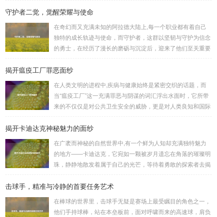
了许多三国游戏爱好者的心头好，就让我们一起来了解一下如
守护者二觉，觉醒荣耀与使命
何进行起凡三国下载,开启一段热血的三国对战之旅。 《起凡
三国》为玩家们构建了一个充满激情与挑战的三国战场，你可
在奇幻而又充满未知的阿拉德大陆上,每一个职业都有着自己
以化身为三国时期的知名将领，如勇猛无双的吕布、足智多谋
独特的成长轨迹与使命，而守护者，这群以坚韧与守护为信念
的诸葛亮、忠义双全的关羽等，率领自己的军队在战场上冲锋
的勇士，在经历了漫长的磨砺与沉淀后，迎来了他们至关重要
陷阵、排兵布阵，游戏中的每一场战斗都充满了变...
的二次觉醒，绽放出了更为耀眼的光芒。 守护者,自踏上这片
揭开瘟疫工厂罪恶面纱
大陆的那一刻起，便肩负着守护的重任，他们身躯魁梧，手持
巨盾，宛如一道不可逾越的城墙，为队友们遮风挡雨，抵御着
在人类文明的进程中,疾病与健康始终是紧密交织的话题，而
来自各方的邪恶势力，最初，他们凭借着基础的技能和坚定的
当“瘟疫工厂”这一充满罪恶与阴谋的词汇浮出水面时，它所带
意志，在一次次战斗中积累着经验，不断成长，无论是在阴森
来的不仅仅是对公共卫生安全的威胁，更是对人类良知和国际
恐怖的地下墓穴，还是在战火纷飞的前线战场，守...
秩序的严重挑战。 “瘟疫工厂”并非是自然形成的某种场所，而
揭开卡迪达克神秘魅力的面纱
是一些别有用心的势力为了实现其不可告人的目的，秘密设立
的进行生物武器研发和试验的地方，这些所谓的“工厂”，披着
在广袤而神秘的自然世界中,有一个鲜为人知却充满独特魅力
科学研究的外衣，实则干着违背人道、危害全球的勾当。 从
的地方——卡迪达克，它宛如一颗被岁月遗忘在角落的璀璨明
历史上看,生物武器的使用曾经给人类带来过惨痛的教训，在
珠，静静地散发着属于自己的光芒，等待着勇敢的探索者去揭
战争时期，某些国家就曾利用细菌、病毒...
开它那神秘的面纱。 卡迪达克位于一片偏远的地域,那里有着
击球手，精准与冷静的首要任务艺术
复杂多样的地形地貌，高耸入云的山脉连绵起伏，像是大自然
用巨手堆砌而成的巍峨屏障，山峰上终年积雪不化，在阳光的
在棒球的世界里，击球手无疑是赛场上最受瞩目的角色之一，
照耀下闪耀着刺眼的银光，仿佛是大自然赐予这片土地的皇
他们手持球棒，站在本垒板前，面对呼啸而来的高速球，肩负