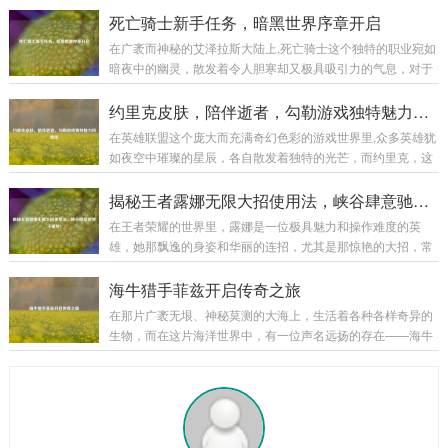
进行处理，或许是细腻的磨砂效果，营造出一种低调的奢华；
把钥匙,开启了一段充满挑战与惊喜的奇幻之旅。 当你创建一个
死亡骑士新手任务，暗黑世界序章开启
又或许是镜面般的光洁,反射出耀眼的光芒。...
死亡骑士角色，从冰封王座的阴影中苏醒的那一刻起，新手任
在广袤而神秘的艾泽拉斯大陆上,死亡骑士这个独特的职业宛如
务便正式拉开了帷幕，首先映入眼帘的是那阴森恐怖的场景，
暗夜中的幽灵，散发着令人胆寒却又极具吸引力的气息，对于
周围弥漫着冰冷的雾气，荒芜的大地，残败的建筑，仿佛都在
新手玩家来说，死亡骑士的新手任务线就像是一扇通往黑暗力
诉说着曾经的惨烈战斗，这种压抑而独特的氛围,瞬间将玩家带
量世界的大门，引领着他们开启一段充满奇幻与挑战的旅程。
约里克皮肤，陪伴逝者，勾勒游戏独特魅力风景线
入了一个与其他职业截然不同的世界。 第...
当玩家创建死亡骑士角色后,首先会置身于一个阴森恐怖的场景
在英雄联盟这个庞大而充满奇幻色彩的游戏世界里,众多英雄犹
之中，这里弥漫着腐臭的气息，灰暗的天空下是一片荒芜的焦
如夜空中璀璨的星辰，各自散发着独特的光芒，而约里克，这
土，残垣断壁间不时有幽灵般的生物飘荡而过，新手任务就在
位守墓人英雄，以其神秘、暗黑的风格吸引了不少玩家的目
这样的氛围中拉开了帷幕，这不仅仅是一场简单的任务体验，
光，他的那些精美皮肤更是在游戏中为玩家带来了别样的体
揭秘王者露娜无限大招使用法，峡谷肆意驰骋不是梦！
更是一次深入了解死亡骑士背景故事和职业特...
验。 约里克的原始皮肤自带一种阴森的气息,他身着黑色的长
在王者荣耀的世界里，露娜是一位极具魅力和操作难度的英
袍，头戴破旧的帽子，手中那巨大的墓园铲仿佛能轻易地掘开
雄，她那飘逸的身姿和华丽的连招，尤其是那惊艳的大招，常
坟墓，召唤出墓穴中的亡魂，他的技能特效也与整体风格相契
常能在团战中创造出以少胜多的奇迹，要想熟练掌握露娜的大
合，召唤出的灵体如同从黑暗深渊中涌出的幽灵，在战场上肆
招无限使用，并非易事，下面,就让我们一起来揭开其中的奥
海牛猎手菲兹开启传奇之旅
意穿梭，为他的战斗增添了一份恐怖与神秘，原始皮...
秘。 理解露娜大招机制 露娜的大招“新月突击”，是她核心的技
在那片广袤无垠、神秘莫测的大海上，生活着各种各样奇异的
能，该技能能让露娜向指定目标发起突击，造成法术伤害，在
生物，而在这片海洋世界中，有一位声名远扬的存在——海牛
释放大招后的一段时间内，如果露娜命中了敌方英雄、野怪或
猎手菲兹。 菲兹是一个身材矫健、眼神锐利的年轻猎手，他自
者小兵，就可以再次使用大招，这就是露娜能够实现无限连招
幼生长在海边的小渔村，从小就对大海有着一种特殊的情感和
的基础，只要露娜在大招的冷却时间内，能够...
敬畏，他常常听村里的老人们讲述着大海里那些神奇生物的故
事，其中海牛的传说最让他着迷，海牛，这种体型庞大却性情
温和的生物，在大海的深处悠然生活，它们的肉据说美味无