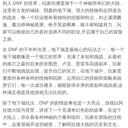
初入 DNF 的世界，玩家仿佛置身于一个神秘而奇幻的大陆，
这里有古老的城镇、阴森的地下城、强大的怪物和志同道合
的战友，每一个职业都有着独特的技能和特点，剑士潇洒飘
逸，魔法师神秘莫测，枪手英姿飒爽，格斗家刚猛有力，玩
家可以根据自己的喜好选择不同的职业,开启属于自己的冒险
之旅。
在 DNF 的千年时光里，地下城是最核心的玩法之一，每一个
地下城都像是一个独立的世界，充满了未知和挑战，从最初
的格兰之森到后来的安图恩、卢克、普雷等高级副本，玩家
们不断地挑战自我，提升自己的实力，在地下城中，玩家需
要面对各种各样的怪物和陷阱，运用自己的技能和策略来战
胜它们，每一次成功通关，都能获得丰厚的奖励和成就感,这
种满足感是其他游戏无法比拟的。
除了地下城玩法，DNF 的剧情故事也是一大亮点，游戏以阿
拉德大陆为背景，讲述了一个充满奇幻色彩的故事，在这个
大陆上，存在着各种神秘的力量和组织，玩家在冒险的过程
中，会逐渐揭开这些秘密，了解阿拉德大陆的历史和文化，