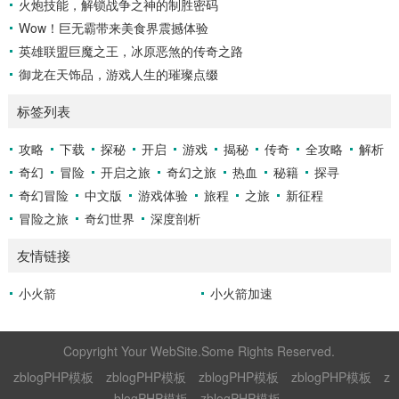
火炮技能，解锁战争之神的制胜密码
Wow！巨无霸带来美食界震撼体验
英雄联盟巨魔之王，冰原恶煞的传奇之路
御龙在天饰品，游戏人生的璀璨点缀
标签列表
攻略
下载
探秘
开启
游戏
揭秘
传奇
全攻略
解析
奇幻
冒险
开启之旅
奇幻之旅
热血
秘籍
探寻
奇幻冒险
中文版
游戏体验
旅程
之旅
新征程
冒险之旅
奇幻世界
深度剖析
友情链接
小火箭
小火箭加速
Copyright Your WebSite.Some Rights Reserved.
zblogPHP模板
zblogPHP模板
zblogPHP模板
zblogPHP模板
z
blogPHP模板
zblogPHP模板