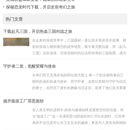
探秘恐龙时代下载，开启史前奇幻之旅
热门文章
下载起凡三国，开启热血三国对战之旅
在众多的游戏世界中，三国题材一直以其丰富的历史故事、精
彩的英雄人物和激烈的战争场景，吸引着无数玩家，而《起凡
三国》这款游戏，凭借其独特的玩法和浓厚的三国氛围，成为
了许多三国游戏爱好者的心头好，就让我们一起来了解一下如
守护者二觉，觉醒荣耀与使命
何进行起凡三国下载,开启一段热血的三国对战之旅。 《起凡
三国》为玩家们构建了一个充满激情与挑战的三国战场，你可
在奇幻而又充满未知的阿拉德大陆上,每一个职业都有着自己
以化身为三国时期的知名将领，如勇猛无双的吕布、足智多谋
独特的成长轨迹与使命，而守护者，这群以坚韧与守护为信念
的诸葛亮、忠义双全的关羽等，率领自己的军队在战场上冲锋
的勇士，在经历了漫长的磨砺与沉淀后，迎来了他们至关重要
陷阵、排兵布阵，游戏中的每一场战斗都充满了变...
的二次觉醒，绽放出了更为耀眼的光芒。 守护者,自踏上这片
揭开瘟疫工厂罪恶面纱
大陆的那一刻起，便肩负着守护的重任，他们身躯魁梧，手持
巨盾，宛如一道不可逾越的城墙，为队友们遮风挡雨，抵御着
在人类文明的进程中,疾病与健康始终是紧密交织的话题，而
来自各方的邪恶势力，最初，他们凭借着基础的技能和坚定的
当“瘟疫工厂”这一充满罪恶与阴谋的词汇浮出水面时，它所带
意志，在一次次战斗中积累着经验，不断成长，无论是在阴森
来的不仅仅是对公共卫生安全的威胁，更是对人类良知和国际
恐怖的地下墓穴，还是在战火纷飞的前线战场，守...
秩序的严重挑战。 “瘟疫工厂”并非是自然形成的某种场所，而