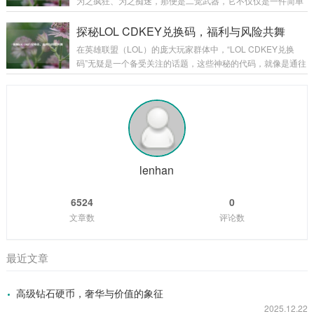
为之疯狂、为之痴迷，那便是二觉武器，它不仅仅是一件简单
家初入游戏，那些基础的饰品或许只能提供一些微不足道的属
的装备，更是玩家们在游戏征程中的荣耀象征,是实力的具象化
性加成，但它们却是玩家踏上征程的起点，陪伴着玩家在新手
体现。 二觉武器往往伴随着角色的二次觉醒而出现，当玩家历
探秘LOL CDKEY兑换码，福利与风险共舞
村蹒跚学步,逐渐熟悉这个陌生而又充满魅力的...
经千辛万苦，将角色培养到一定阶段，解锁二次觉醒的那一
在英雄联盟（LOL）的庞大玩家群体中，“LOL CDKEY兑换
刻，二觉武器就如同神秘宝藏一般，在游戏的迷雾中逐渐露出
码”无疑是一个备受关注的话题，这些神秘的代码，就像是通往
它的锋芒，它的出现，标志着角色进入了一个全新的境界,拥有
游戏宝藏世界的钥匙，吸引着无数玩家去追寻和探索。 CDKE
了更强大的能力和更独特的玩法。 从外观上来看，二觉武器无
Y兑换码,就是一串由字母和数字组成的代码，玩家可以在英雄
疑是游戏美术设计的精华所在，每一把二觉...
联盟官方指定的兑换页面输入这些代码，从而获得各种游戏内
的奖励，这些奖励可谓丰富多彩，从稀有的英雄皮肤、珍贵的
英雄角色，到各种游戏道具和加成，应有尽有，对于玩家而
言，一个有效的CDKEY兑换码就像是一份意外之喜，能让他们
在游戏中获得更多的乐趣和优势...
lenhan
6524
0
文章数
评论数
最近文章
高级钻石硬币，奢华与价值的象征
2025.12.22