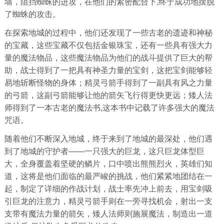
墙，阻挡蜘蛛的进攻，在他们的紧密配合下,终于成功地摆脱
了蜘蛛的攻击。
在探索地城的过程中，他们还发现了一些古老的遗迹和神秘
的宝藏，这些宝藏不仅包括金银珠宝，还有一些具有强大力
量的魔法物品，这些魔法物品为他们的战斗提供了巨大的帮
助，战士得到了一把具有神圣力量的宝剑，这把宝剑能够轻
易地斩断怪物的身体；精灵弓箭手得到了一副具有风之力量
的弓箭，这副弓箭能够让他的箭矢飞行得更快更远；矮人法
师得到了一本古老的魔法书,这本书中记载了许多强大的魔法
咒语。
随着他们不断深入地城，终于来到了地城的最深处，他们遇
到了地城的守护者——一只强大的巨龙，这只巨龙体型巨
大，全身覆盖着坚硬的鳞片，口中喷出熊熊烈火，英雄们知
道，这将是他们面临的最严峻的挑战，他们紧紧地团结在一
起，制定了详细的作战计划，战士率先冲上前去，用宝剑吸
引巨龙的注意力，精灵弓箭手则在一旁寻找机会，射出一支
支带有魔法力量的箭矢，矮人法师则施展魔法，制造出一道