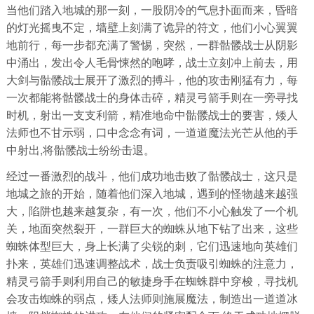
当他们踏入地城的那一刻，一股阴冷的气息扑面而来，昏暗
的灯光摇曳不定，墙壁上刻满了诡异的符文，他们小心翼翼
地前行，每一步都充满了警惕，突然，一群骷髅战士从阴影
中涌出，发出令人毛骨悚然的咆哮，战士立刻冲上前去，用
大剑与骷髅战士展开了激烈的搏斗，他的攻击刚猛有力，每
一次都能将骷髅战士的身体击碎，精灵弓箭手则在一旁寻找
时机，射出一支支利箭，精准地命中骷髅战士的要害，矮人
法师也不甘示弱，口中念念有词，一道道魔法光芒从他的手
中射出,将骷髅战士纷纷击退。
经过一番激烈的战斗，他们成功地击败了骷髅战士，这只是
地城之旅的开始，随着他们深入地城，遇到的怪物越来越强
大，陷阱也越来越复杂，有一次，他们不小心触发了一个机
关，地面突然裂开，一群巨大的蜘蛛从地下钻了出来，这些
蜘蛛体型巨大，身上长满了尖锐的刺，它们迅速地向英雄们
扑来，英雄们迅速调整战术，战士负责吸引蜘蛛的注意力，
精灵弓箭手则利用自己的敏捷身手在蜘蛛群中穿梭，寻找机
会攻击蜘蛛的弱点，矮人法师则施展魔法，制造出一道道冰