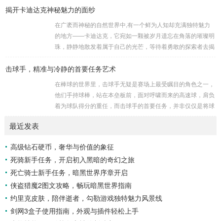
揭开卡迪达克神秘魅力的面纱
是一些别有用心的势力为了实现其不可告人的目的，秘密设立
的进行生物武器研发和试验的地方，这些所谓的“工厂”，披着
在广袤而神秘的自然世界中,有一个鲜为人知却充满独特魅力
科学研究的外衣，实则干着违背人道、危害全球的勾当。 从
的地方——卡迪达克，它宛如一颗被岁月遗忘在角落的璀璨明
历史上看,生物武器的使用曾经给人类带来过惨痛的教训，在
珠，静静地散发着属于自己的光芒，等待着勇敢的探索者去揭
战争时期，某些国家就曾利用细菌、病毒...
开它那神秘的面纱。 卡迪达克位于一片偏远的地域,那里有着
击球手，精准与冷静的首要任务艺术
复杂多样的地形地貌，高耸入云的山脉连绵起伏，像是大自然
用巨手堆砌而成的巍峨屏障，山峰上终年积雪不化，在阳光的
在棒球的世界里，击球手无疑是赛场上最受瞩目的角色之一，
照耀下闪耀着刺眼的银光，仿佛是大自然赐予这片土地的皇
他们手持球棒，站在本垒板前，面对呼啸而来的高速球，肩负
冠，而山脚下，则是一片郁郁葱葱的森林，森林里树木种类繁
着为球队得分的重任，而击球手的首要任务，并非仅仅是将球
多，高大的乔木遮天蔽日，阳光只能透过枝叶的缝隙...
击出，而是在每一次击球过程中,完美融合精准与冷静。 精
最近发表
准，是击球手的核心技能，棒球比赛中，投手投出的球速度、
轨迹各不相同，有快速直球、变化莫测的曲线球，还有刁钻的
高级钻石硬币，奢华与价值的象征
滑球，击球手需要在极短的时间内，准确判断球的速度、方向
死骑新手任务，开启初入黑暗的奇幻之旅
和落点，然后调整自己的击球动作，这不仅要求击球手具备出
色的视力和反应能力,更需要大量的训练来培养对球...
死亡骑士新手任务，暗黑世界序章开启
侠盗猎魔2图文攻略，畅玩暗黑世界指南
约里克皮肤，陪伴逝者，勾勒游戏独特魅力风景线
剑网3盒子使用指南，外观与插件轻松上手