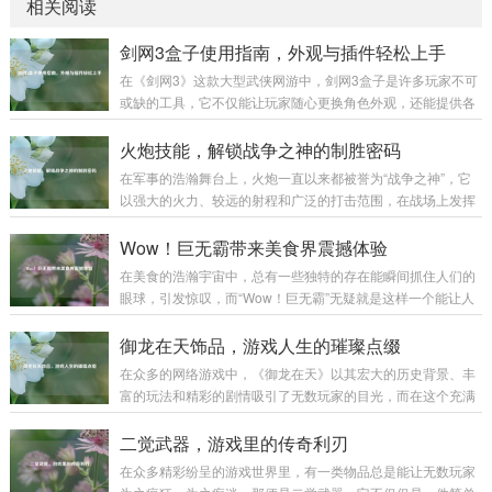
相关阅读
剑网3盒子使用指南，外观与插件轻松上手
在《剑网3》这款大型武侠网游中，剑网3盒子是许多玩家不可
或缺的工具，它不仅能让玩家随心更换角色外观，还能提供各
种实用插件，极大地提升游戏体验,下面就为大家详细介绍剑网
3盒子的使用方法。 下载与安装 你需要前往剑网3盒子的官方
火炮技能，解锁战争之神的制胜密码
网站，在搜索引擎中输入“剑网3盒子”，认准官方标识的网站进
在军事的浩瀚舞台上，火炮一直以来都被誉为“战争之神”，它
入，在官网首页，通常会有醒目的“下载”按钮，点击后选择适
以强大的火力、较远的射程和广泛的打击范围，在战场上发挥
合你系统的版本进行下载，下载完成后，找到安装包文件，双
着举足轻重的作用，而火炮技能，则是让这尊“战争之神”真正
击运行，按照安装向导的提示，选择安装路径，一般建议不要
展现威力的制胜密码。 火炮技能涵盖了多个方面，从最基础的
Wow！巨无霸带来美食界震撼体验
安装在系统盘，以免影响电脑性能...
操作技能到复杂的战术运用,每一个环节都决定着火炮在战场上
在美食的浩瀚宇宙中，总有一些独特的存在能瞬间抓住人们的
能否发挥出最大效能。 操作技能是火炮技能的基石，一名合格
眼球，引发惊叹，而“Wow！巨无霸”无疑就是这样一个能让人
的火炮手，首先要熟练掌握火炮的装填、瞄准和发射等基本操
发出由衷赞叹的美食奇迹。 “Wow！巨无霸”，单是这个名字就
作，装填看似简单，实则大有学问，不同类型的炮弹有不同的
充满了魔力。“Wow”代表着惊叹、震撼，而“巨无霸”则明确了
御龙在天饰品，游戏人生的璀璨点缀
装填方式和要求，装填的速度和准确性...
它的体量与霸气，当它第一次出现在人们的视野中时，那种视
在众多的网络游戏中，《御龙在天》以其宏大的历史背景、丰
觉上的冲击感就如同看到一座美食小山般，让人忍不住脱口而
富的玩法和精彩的剧情吸引了无数玩家的目光，而在这个充满
出“Wow”。 从外观来看，“Wow！巨无霸”拥有令人咋舌的尺
热血与激情的游戏世界里，御龙在天饰品宛如一颗颗璀璨的明
寸，它比普通的汉堡要大上好几圈，面包胚高高隆起，仿佛是
珠,为玩家们的游戏体验增添了别样的光彩。 御龙在天饰品不仅
二觉武器，游戏里的传奇利刃
一座小山丘，那金黄酥...
仅是一种装饰，更是实力与身份的象征，从最初级的简单饰品
在众多精彩纷呈的游戏世界里，有一类物品总是能让无数玩家
到高级的珍稀饰品，每一件都承载着玩家的心血与努力，当玩