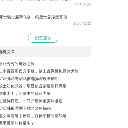
2025.12.22
死亡骑士新手任务，暗黑世界序章开启
2025.12.22
浏览更多
随机文章
绿豆秀秀的奇妙之旅
江南百景图官方下载，踏上古风模拟经营之旅
DNF弹药专家武器选择深度全解析
战士幻化武器，尽显铁血荣耀别样风采
剧毒术士，阴影中的致命力量
仙桃鲜虾卷，一口开启惊艳美味邂逅
DNF韩服官网下载全攻略揭秘
倩女幽魂射手攻略，百步穿杨制霸战场
哪里孟婆的数量多？