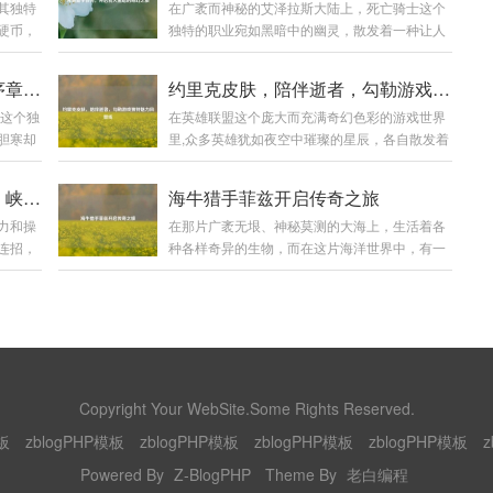
其独特
在广袤而神秘的艾泽拉斯大陆上，死亡骑士这个
硬币，
独特的职业宛如黑暗中的幽灵，散发着一种让人
交织中散
既敬畏又好奇的气息，对于每一个初入这个职业
通的货
世界的新手来说，死骑新手任务就像是一把钥匙,
死亡骑士新手任务，暗黑世界序章开启
约里克皮肤，陪伴逝者，勾勒游戏独特魅力风景线
上看，
开启了一段充满挑战与惊喜的奇幻之旅。 当你创
士这个独
在英雄联盟这个庞大而充满奇幻色彩的游戏世界
的艺术
建一个死亡骑士角色，从冰封王座的阴影中苏醒
胆寒却
里,众多英雄犹如夜空中璀璨的星辰，各自散发着
属制
的那一刻起，新手任务便正式拉开了帷幕，首先
，死亡
独特的光芒，而约里克，这位守墓人英雄，以其
有极高
映入眼帘的是那阴森恐怖的场景，周围弥漫着冰
量世界
神秘、暗黑的风格吸引了不少玩家的目光，他的
精妙的
冷的雾气，荒芜的大地，残败的建筑，仿佛都在
揭秘王者露娜无限大招使用法，峡谷肆意驰骋不是梦！
海牛猎手菲兹开启传奇之旅
挑战的
那些精美皮肤更是在游戏中为玩家带来了别样的
营造出
诉说着曾经的惨烈战斗，这种压抑而独特的氛围,
力和操
在那片广袤无垠、神秘莫测的大海上，生活着各
会置身
体验。 约里克的原始皮肤自带一种阴森的气息,
,反射出
瞬间将玩家带入了一个与其他职业截然不同的世
连招，
种各样奇异的生物，而在这片海洋世界中，有一
腐臭的
他身着黑色的长袍，头戴破旧的帽子，手中那巨
界。 第...
造出以
位声名远扬的存在——海牛猎手菲兹。 菲兹是一
残垣断
大的墓园铲仿佛能轻易地掘开坟墓，召唤出墓穴
无限使
个身材矫健、眼神锐利的年轻猎手，他自幼生长
任务就
中的亡魂，他的技能特效也与整体风格相契合，
开其中的
在海边的小渔村，从小就对大海有着一种特殊的
一场简
召唤出的灵体如同从黑暗深渊中涌出的幽灵，在
月突
情感和敬畏，他常常听村里的老人们讲述着大海
士背景
战场上肆意穿梭，为他的战斗增添了一份恐怖与
向指定目
里那些神奇生物的故事，其中海牛的传说最让他
神秘，原始皮...
后的一
着迷，海牛，这种体型庞大却性情温和的生物，
怪或者
在大海的深处悠然生活，它们的肉据说美味无
Copyright Your WebSite.Some Rights Reserved.
能够实
比，它们的皮更是有着极高的价值，菲兹在心中
板
zblogPHP模板
zblogPHP模板
zblogPHP模板
zblogPHP模板
z
却时间
暗暗立下了成为一名出色海牛猎手的志向。 随着
时间的推移,...
Powered By
Z-BlogPHP
Theme By
老白编程