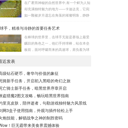
在广袤而神秘的自然世界中,有一个鲜为人知
长，无论是在阴森恐怖的地下墓穴，还是在
的势力为了实现其不可告人的目的，秘密设
却充满独特魅力的地方——卡迪达克，它宛
战火纷飞的前线战场，守...
立的进行生物武器研发和试验的地方，这些
如一颗被岁月遗忘在角落的璀璨明珠，静静
所谓的“工厂”，披着科学研究的外衣，实则
地散发着属于自己的光芒，等待着勇敢的探
干着违背人道、危害全球的勾当。 从历史上
球手，精准与冷静的首要任务艺术
索者去揭开它那神秘的面纱。 卡迪达克位于
看,生物武器的使用曾经给人类带来过惨痛的
一片偏远的地域,那里有着复杂多样的地形地
在棒球的世界里，击球手无疑是赛场上最受
教训，在战争时期，某些国家就曾利用细
貌，高耸入云的山脉连绵起伏，像是大自然
瞩目的角色之一，他们手持球棒，站在本垒
菌、病毒...
用巨手堆砌而成的巍峨屏障，山峰上终年积
板前，面对呼啸而来的高速球，肩负着为球
雪不化，在阳光的照耀下闪耀着刺眼的银
队得分的重任，而击球手的首要任务，并非
光，仿佛是大自然赐予这片土地的皇冠，而
最近发表
仅仅是将球击出，而是在每一次击球过程中,
山脚下，则是一片郁郁葱葱的森林，森林里
完美融合精准与冷静。 精准，是击球手的核
树木种类繁多，高大的乔木遮天蔽日，阳光
高级钻石硬币，奢华与价值的象征
心技能，棒球比赛中，投手投出的球速度、
只能透过枝叶的缝隙...
死骑新手任务，开启初入黑暗的奇幻之旅
轨迹各不相同，有快速直球、变化莫测的曲
线球，还有刁钻的滑球，击球手需要在极短
死亡骑士新手任务，暗黑世界序章开启
的时间内，准确判断球的速度、方向和落
侠盗猎魔2图文攻略，畅玩暗黑世界指南
点，然后调整自己的击球动作，这不仅要求
约里克皮肤，陪伴逝者，勾勒游戏独特魅力风景线
击球手具备出色的视力和反应能力,更需要大
剑网3盒子使用指南，外观与插件轻松上手
量的训练来培养对球...
火炮技能，解锁战争之神的制胜密码
Wow！巨无霸带来美食界震撼体验