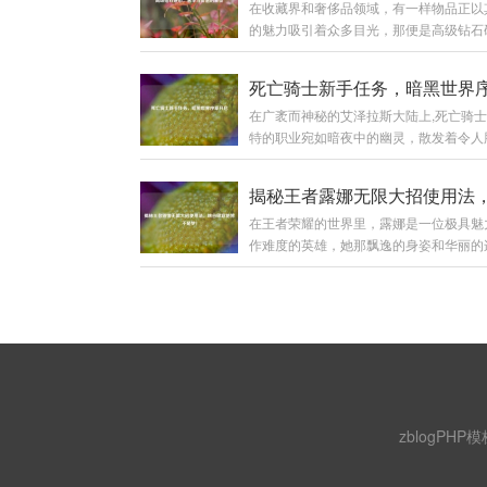
在收藏界和奢侈品领域，有一样物品正以
的魅力吸引着众多目光，那便是高级钻石
它宛如一颗璀璨的星辰,在历史与现代的
发着迷人的光芒。 高级钻石硬币并非普
币，它是艺术与工艺的完美融合，从外观
在广袤而神秘的艾泽拉斯大陆上,死亡骑
每一枚高级钻石硬币都像是一件精心雕琢
特的职业宛如暗夜中的幽灵，散发着令人
品，硬币的主体部分通常由高品质的贵金
又极具吸引力的气息，对于新手玩家来说
成，如黄金、白银等，这些金属本身就具
骑士的新手任务线就像是一扇通往黑暗力
的价值和质感，它们的表面被工匠们运用
的大门，引领着他们开启一段充满奇幻与
工艺进行处理，或许是细腻的磨砂效果，
在王者荣耀的世界里，露娜是一位极具魅
旅程。 当玩家创建死亡骑士角色后,首先
一种低调的奢华；又或许是镜面般的光洁
作难度的英雄，她那飘逸的身姿和华丽的
于一个阴森恐怖的场景之中，这里弥漫着
耀眼的光芒。...
尤其是那惊艳的大招，常常能在团战中创
气息，灰暗的天空下是一片荒芜的焦土，
少胜多的奇迹，要想熟练掌握露娜的大招
壁间不时有幽灵般的生物飘荡而过，新手
用，并非易事，下面,就让我们一起来揭
在这样的氛围中拉开了帷幕，这不仅仅是
奥秘。 理解露娜大招机制 露娜的大招“新
单的任务体验，更是一次深入了解死亡骑
击”，是她核心的技能，该技能能让露娜
故事和职业特...
标发起突击，造成法术伤害，在释放大招
段时间内，如果露娜命中了敌方英雄、野
小兵，就可以再次使用大招，这就是露娜
zblogPHP模
现无限连招的基础，只要露娜在大招的冷
内，能够...