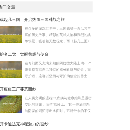
热门文章
载起凡三国，开启热血三国对战之旅
在众多的游戏世界中，三国题材一直以其丰
富的历史故事、精彩的英雄人物和激烈的战
争场景，吸引着无数玩家，而《起凡三国》
这款游戏，凭借其独特的玩法和浓厚的三国
护者二觉，觉醒荣耀与使命
氛围，成为了许多三国游戏爱好者的心头
好，就让我们一起来了解一下如何进行起凡
在奇幻而又充满未知的阿拉德大陆上,每一个
三国下载,开启一段热血的三国对战之旅。
职业都有着自己独特的成长轨迹与使命，而
《起凡三国》为玩家们构建了一个充满激情
守护者，这群以坚韧与守护为信念的勇士，
与挑战的三国战场，你可以化身为三国时期
在经历了漫长的磨砺与沉淀后，迎来了他们
的知名将领，如勇猛无双的吕布、足智多谋
开瘟疫工厂罪恶面纱
至关重要的二次觉醒，绽放出了更为耀眼的
的诸葛亮、忠义双全的关羽等，率领自己的
光芒。 守护者,自踏上这片大陆的那一刻
在人类文明的进程中,疾病与健康始终是紧密
军队在战场上冲锋陷阵、排兵布阵，游戏中
起，便肩负着守护的重任，他们身躯魁梧，
交织的话题，而当“瘟疫工厂”这一充满罪恶
的每一场战斗都充满了变...
手持巨盾，宛如一道不可逾越的城墙，为队
与阴谋的词汇浮出水面时，它所带来的不仅
友们遮风挡雨，抵御着来自各方的邪恶势
仅是对公共卫生安全的威胁，更是对人类良
力，最初，他们凭借着基础的技能和坚定的
开卡迪达克神秘魅力的面纱
知和国际秩序的严重挑战。 “瘟疫工厂”并非
意志，在一次次战斗中积累着经验，不断成
是自然形成的某种场所，而是一些别有用心