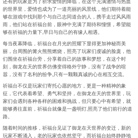
还有的玩家是为了祈求爱情的降临，在这个充满激情与热血
的世界里，爱情也成为了一道亮丽的风景线，他们期待着能
够在游戏中找到那个与自己志同道合的人，携手走过风风雨
雨，他们站在祈福台前，眼神中充满了期待和憧憬，希望能
够在祈福的力量下,早日与自己的有缘人相遇。
每当夜幕降临，祈福台在月光的照耀下显得更加神秘而美
丽，台周围的篝火熊熊燃烧，照亮了玩家们虔诚的脸庞，他
们围坐在祈福台旁，分享着自己的故事和梦想，在这个时
刻，御龙在天的世界仿佛变得格外宁静，没有了战争的喧
嚣，没有了名利的纷争,只有一颗颗真诚的心在相互交流。
祈福台不仅是玩家们寄托心愿的地方，更是一种精神的象
征，它代表着希望、勇气和坚持，在御龙在天的世界里，玩
家们会遇到各种各样的困难和挑战，但只要心中有希望，就
能够勇往直前，祈福台就像是一盏明灯,照亮了他们前行的道
路。
随着时间的推移，祈福台见证了御龙在天世界的变迁，新的
玩家不断涌入，老的玩家也依然坚守，而祈福台始终静静地