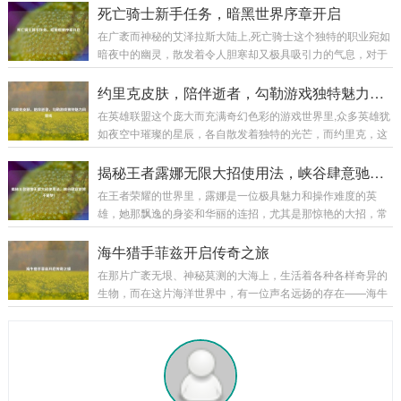
进行处理，或许是细腻的磨砂效果，营造出一种低调的奢华；
把钥匙,开启了一段充满挑战与惊喜的奇幻之旅。 当你创建一个
死亡骑士新手任务，暗黑世界序章开启
又或许是镜面般的光洁,反射出耀眼的光芒。...
死亡骑士角色，从冰封王座的阴影中苏醒的那一刻起，新手任
在广袤而神秘的艾泽拉斯大陆上,死亡骑士这个独特的职业宛如
务便正式拉开了帷幕，首先映入眼帘的是那阴森恐怖的场景，
暗夜中的幽灵，散发着令人胆寒却又极具吸引力的气息，对于
周围弥漫着冰冷的雾气，荒芜的大地，残败的建筑，仿佛都在
新手玩家来说，死亡骑士的新手任务线就像是一扇通往黑暗力
诉说着曾经的惨烈战斗，这种压抑而独特的氛围,瞬间将玩家带
量世界的大门，引领着他们开启一段充满奇幻与挑战的旅程。
约里克皮肤，陪伴逝者，勾勒游戏独特魅力风景线
入了一个与其他职业截然不同的世界。 第...
当玩家创建死亡骑士角色后,首先会置身于一个阴森恐怖的场景
在英雄联盟这个庞大而充满奇幻色彩的游戏世界里,众多英雄犹
之中，这里弥漫着腐臭的气息，灰暗的天空下是一片荒芜的焦
如夜空中璀璨的星辰，各自散发着独特的光芒，而约里克，这
土，残垣断壁间不时有幽灵般的生物飘荡而过，新手任务就在
位守墓人英雄，以其神秘、暗黑的风格吸引了不少玩家的目
这样的氛围中拉开了帷幕，这不仅仅是一场简单的任务体验，
光，他的那些精美皮肤更是在游戏中为玩家带来了别样的体
揭秘王者露娜无限大招使用法，峡谷肆意驰骋不是梦！
更是一次深入了解死亡骑士背景故事和职业特...
验。 约里克的原始皮肤自带一种阴森的气息,他身着黑色的长
在王者荣耀的世界里，露娜是一位极具魅力和操作难度的英
袍，头戴破旧的帽子，手中那巨大的墓园铲仿佛能轻易地掘开
雄，她那飘逸的身姿和华丽的连招，尤其是那惊艳的大招，常
坟墓，召唤出墓穴中的亡魂，他的技能特效也与整体风格相契
常能在团战中创造出以少胜多的奇迹，要想熟练掌握露娜的大
合，召唤出的灵体如同从黑暗深渊中涌出的幽灵，在战场上肆
招无限使用，并非易事，下面,就让我们一起来揭开其中的奥
海牛猎手菲兹开启传奇之旅
意穿梭，为他的战斗增添了一份恐怖与神秘，原始皮...
秘。 理解露娜大招机制 露娜的大招“新月突击”，是她核心的技
在那片广袤无垠、神秘莫测的大海上，生活着各种各样奇异的
能，该技能能让露娜向指定目标发起突击，造成法术伤害，在
生物，而在这片海洋世界中，有一位声名远扬的存在——海牛
释放大招后的一段时间内，如果露娜命中了敌方英雄、野怪或
猎手菲兹。 菲兹是一个身材矫健、眼神锐利的年轻猎手，他自
者小兵，就可以再次使用大招，这就是露娜能够实现无限连招
幼生长在海边的小渔村，从小就对大海有着一种特殊的情感和
的基础，只要露娜在大招的冷却时间内，能够...
敬畏，他常常听村里的老人们讲述着大海里那些神奇生物的故
事，其中海牛的传说最让他着迷，海牛，这种体型庞大却性情
温和的生物，在大海的深处悠然生活，它们的肉据说美味无
比，它们的皮更是有着极高的价值，菲兹在心中暗暗立下了成