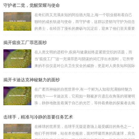
守护者二觉，觉醒荣耀与使命
何进行起凡三国下载,开启一段热血的三国对战之旅。 《起凡
三国》为玩家们构建了一个充满激情与挑战的三国战场，你可
在奇幻而又充满未知的阿拉德大陆上,每一个职业都有着自己
以化身为三国时期的知名将领，如勇猛无双的吕布、足智多谋
独特的成长轨迹与使命，而守护者，这群以坚韧与守护为信念
的诸葛亮、忠义双全的关羽等，率领自己的军队在战场上冲锋
的勇士，在经历了漫长的磨砺与沉淀后，迎来了他们至关重要
陷阵、排兵布阵，游戏中的每一场战斗都充满了变...
的二次觉醒，绽放出了更为耀眼的光芒。 守护者,自踏上这片
揭开瘟疫工厂罪恶面纱
大陆的那一刻起，便肩负着守护的重任，他们身躯魁梧，手持
巨盾，宛如一道不可逾越的城墙，为队友们遮风挡雨，抵御着
在人类文明的进程中,疾病与健康始终是紧密交织的话题，而
来自各方的邪恶势力，最初，他们凭借着基础的技能和坚定的
当“瘟疫工厂”这一充满罪恶与阴谋的词汇浮出水面时，它所带
意志，在一次次战斗中积累着经验，不断成长，无论是在阴森
来的不仅仅是对公共卫生安全的威胁，更是对人类良知和国际
恐怖的地下墓穴，还是在战火纷飞的前线战场，守...
秩序的严重挑战。 “瘟疫工厂”并非是自然形成的某种场所，而
揭开卡迪达克神秘魅力的面纱
是一些别有用心的势力为了实现其不可告人的目的，秘密设立
的进行生物武器研发和试验的地方，这些所谓的“工厂”，披着
在广袤而神秘的自然世界中,有一个鲜为人知却充满独特魅力
科学研究的外衣，实则干着违背人道、危害全球的勾当。 从
的地方——卡迪达克，它宛如一颗被岁月遗忘在角落的璀璨明
历史上看,生物武器的使用曾经给人类带来过惨痛的教训，在
珠，静静地散发着属于自己的光芒，等待着勇敢的探索者去揭
战争时期，某些国家就曾利用细菌、病毒...
开它那神秘的面纱。 卡迪达克位于一片偏远的地域,那里有着
击球手，精准与冷静的首要任务艺术
复杂多样的地形地貌，高耸入云的山脉连绵起伏，像是大自然
用巨手堆砌而成的巍峨屏障，山峰上终年积雪不化，在阳光的
在棒球的世界里，击球手无疑是赛场上最受瞩目的角色之一，
照耀下闪耀着刺眼的银光，仿佛是大自然赐予这片土地的皇
他们手持球棒，站在本垒板前，面对呼啸而来的高速球，肩负
冠，而山脚下，则是一片郁郁葱葱的森林，森林里树木种类繁