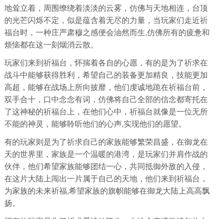
地耸立着，周围缭绕着淡淡的云雾，仿佛与天地相连，台顶
的光芒闪烁不定，似是蕴含着无尽的力量，当玩家们走近祈
福台时，一种庄严肃穆之感便会油然而生,仿佛所有的疲惫和
烦恼都在这一刻烟消云散。
玩家们来到祈福台，怀揣着各自的心愿，有的是为了祈求在
战斗中能够获得胜利，希望自己的装备更加精良，技能更加
高超，能够在战场上所向披靡，他们虔诚地跪在祈福台前，
双手合十，口中念念有词，仿佛将自己全部的信念都寄托在
了这神秘的祈福台上，在他们心中，祈福台就像是一位无所
不能的神灵，能够聆听他们的心声,实现他们的愿望。
有的玩家则是为了祈求自己的家族能够繁荣昌盛，在御龙在
天的世界里，家族是一个温暖的港湾，是玩家们并肩作战的
伙伴，他们希望家族能够团结一心，共同抵御外敌的入侵，
在这片大陆上闯出一片属于自己的天地，他们来到祈福台，
为家族的未来祈福,希望家族的旗帜能够在御龙大陆上高高飘
扬。