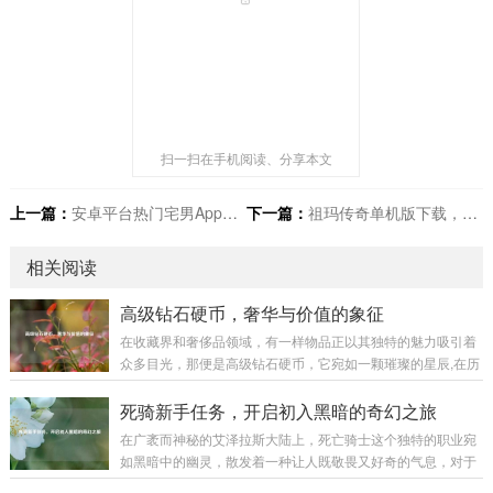
扫一扫在手机阅读、分享本文
上一篇：
安卓平台热门宅男App下载指南，宅男必备！
下一篇：
祖玛传奇单机版下载，畅享单机冒险新体验
相关阅读
高级钻石硬币，奢华与价值的象征
在收藏界和奢侈品领域，有一样物品正以其独特的魅力吸引着
众多目光，那便是高级钻石硬币，它宛如一颗璀璨的星辰,在历
史与现代的交织中散发着迷人的光芒。 高级钻石硬币并非普通
的货币，它是艺术与工艺的完美融合，从外观上看，每一枚高
死骑新手任务，开启初入黑暗的奇幻之旅
级钻石硬币都像是一件精心雕琢的艺术品，硬币的主体部分通
在广袤而神秘的艾泽拉斯大陆上，死亡骑士这个独特的职业宛
常由高品质的贵金属制成，如黄金、白银等，这些金属本身就
如黑暗中的幽灵，散发着一种让人既敬畏又好奇的气息，对于
具有极高的价值和质感，它们的表面被工匠们运用精妙的工艺
每一个初入这个职业世界的新手来说，死骑新手任务就像是一