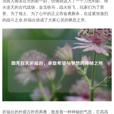
当踏入御龙在天的那一刻，仿佛就进入了一个刀光剑影、烽
火连天的古代战场，金戈铁马，战火纷飞，玩家们为了荣
誉、为了领土、为了心中的正义而奋勇厮杀，在这紧张激烈
的战斗之余,祈福台就成了大家心灵的栖息之所。
祈福台的外观古朴而典雅，散发着一种神秘的气息，它高高