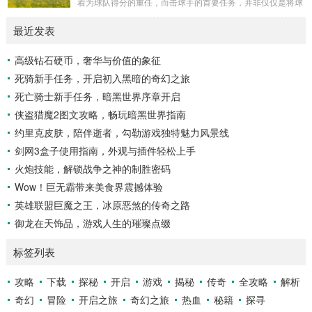
着为球队得分的重任，而击球手的首要任务，并非仅仅是将球
多，高大的乔木遮天蔽日，阳光只能透过枝叶的缝隙...
击出，而是在每一次击球过程中,完美融合精准与冷静。 精
最近发表
准，是击球手的核心技能，棒球比赛中，投手投出的球速度、
轨迹各不相同，有快速直球、变化莫测的曲线球，还有刁钻的
高级钻石硬币，奢华与价值的象征
滑球，击球手需要在极短的时间内，准确判断球的速度、方向
死骑新手任务，开启初入黑暗的奇幻之旅
和落点，然后调整自己的击球动作，这不仅要求击球手具备出
色的视力和反应能力,更需要大量的训练来培养对球...
死亡骑士新手任务，暗黑世界序章开启
侠盗猎魔2图文攻略，畅玩暗黑世界指南
约里克皮肤，陪伴逝者，勾勒游戏独特魅力风景线
剑网3盒子使用指南，外观与插件轻松上手
火炮技能，解锁战争之神的制胜密码
Wow！巨无霸带来美食界震撼体验
英雄联盟巨魔之王，冰原恶煞的传奇之路
御龙在天饰品，游戏人生的璀璨点缀
标签列表
攻略
下载
探秘
开启
游戏
揭秘
传奇
全攻略
解析
奇幻
冒险
开启之旅
奇幻之旅
热血
秘籍
探寻