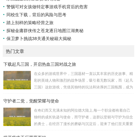
警惕可对女孩做特定事游戏手机背后的危害
同校生下载，背后的风险与思考
踏上别样的策略经营之旅
探秘金庸群侠传之苍龙逐日地图江湖奥秘
保卫萝卜挑战38关通关秘籍大揭秘
热门文章
下载起凡三国，开启热血三国对战之旅
在众多的游戏世界中，三国题材一直以其丰富的历史故事、精
彩的英雄人物和激烈的战争场景，吸引着无数玩家，而《起凡
三国》这款游戏，凭借其独特的玩法和浓厚的三国氛围，成为
了许多三国游戏爱好者的心头好，就让我们一起来了解一下如
守护者二觉，觉醒荣耀与使命
何进行起凡三国下载,开启一段热血的三国对战之旅。 《起凡
三国》为玩家们构建了一个充满激情与挑战的三国战场，你可
在奇幻而又充满未知的阿拉德大陆上,每一个职业都有着自己
以化身为三国时期的知名将领，如勇猛无双的吕布、足智多谋
独特的成长轨迹与使命，而守护者，这群以坚韧与守护为信念
的诸葛亮、忠义双全的关羽等，率领自己的军队在战场上冲锋
的勇士，在经历了漫长的磨砺与沉淀后，迎来了他们至关重要
陷阵、排兵布阵，游戏中的每一场战斗都充满了变...
的二次觉醒，绽放出了更为耀眼的光芒。 守护者,自踏上这片
大陆的那一刻起，便肩负着守护的重任，他们身躯魁梧，手持