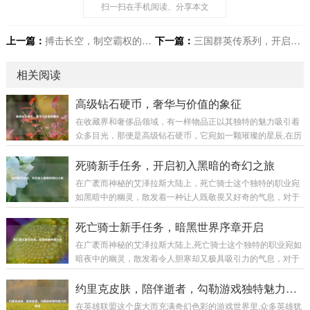
扫一扫在手机阅读、分享本文
上一篇：
搏击长空，制空霸权的角力及其影响
下一篇：
三国群英传系列，开启梦回三国的热血征程
相关阅读
高级钻石硬币，奢华与价值的象征
在收藏界和奢侈品领域，有一样物品正以其独特的魅力吸引着
众多目光，那便是高级钻石硬币，它宛如一颗璀璨的星辰,在历
史与现代的交织中散发着迷人的光芒。 高级钻石硬币并非普通
的货币，它是艺术与工艺的完美融合，从外观上看，每一枚高
死骑新手任务，开启初入黑暗的奇幻之旅
级钻石硬币都像是一件精心雕琢的艺术品，硬币的主体部分通
在广袤而神秘的艾泽拉斯大陆上，死亡骑士这个独特的职业宛
常由高品质的贵金属制成，如黄金、白银等，这些金属本身就
如黑暗中的幽灵，散发着一种让人既敬畏又好奇的气息，对于
具有极高的价值和质感，它们的表面被工匠们运用精妙的工艺
每一个初入这个职业世界的新手来说，死骑新手任务就像是一
进行处理，或许是细腻的磨砂效果，营造出一种低调的奢华；
把钥匙,开启了一段充满挑战与惊喜的奇幻之旅。 当你创建一个
死亡骑士新手任务，暗黑世界序章开启
又或许是镜面般的光洁,反射出耀眼的光芒。...
死亡骑士角色，从冰封王座的阴影中苏醒的那一刻起，新手任
在广袤而神秘的艾泽拉斯大陆上,死亡骑士这个独特的职业宛如
务便正式拉开了帷幕，首先映入眼帘的是那阴森恐怖的场景，
暗夜中的幽灵，散发着令人胆寒却又极具吸引力的气息，对于
周围弥漫着冰冷的雾气，荒芜的大地，残败的建筑，仿佛都在
新手玩家来说，死亡骑士的新手任务线就像是一扇通往黑暗力
诉说着曾经的惨烈战斗，这种压抑而独特的氛围,瞬间将玩家带
量世界的大门，引领着他们开启一段充满奇幻与挑战的旅程。
约里克皮肤，陪伴逝者，勾勒游戏独特魅力风景线
入了一个与其他职业截然不同的世界。 第...
当玩家创建死亡骑士角色后,首先会置身于一个阴森恐怖的场景
在英雄联盟这个庞大而充满奇幻色彩的游戏世界里,众多英雄犹