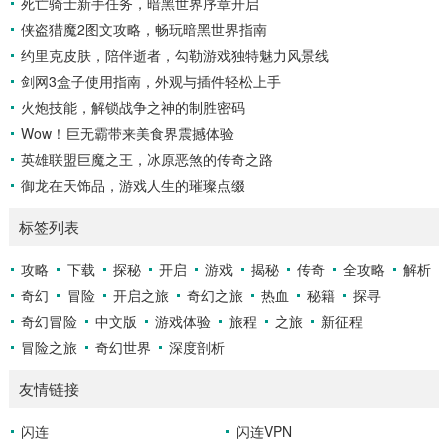
死亡骑士新手任务，暗黑世界序章开启
侠盗猎魔2图文攻略，畅玩暗黑世界指南
约里克皮肤，陪伴逝者，勾勒游戏独特魅力风景线
剑网3盒子使用指南，外观与插件轻松上手
火炮技能，解锁战争之神的制胜密码
Wow！巨无霸带来美食界震撼体验
英雄联盟巨魔之王，冰原恶煞的传奇之路
御龙在天饰品，游戏人生的璀璨点缀
标签列表
攻略
下载
探秘
开启
游戏
揭秘
传奇
全攻略
解析
奇幻
冒险
开启之旅
奇幻之旅
热血
秘籍
探寻
奇幻冒险
中文版
游戏体验
旅程
之旅
新征程
冒险之旅
奇幻世界
深度剖析
友情链接
闪连
闪连VPN