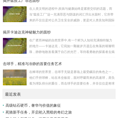
揭开瘟疫工厂罪恶面纱
巨盾，宛如一道不可逾越的城墙，为队友们遮风挡雨，抵御着
在人类文明的进程中,疾病与健康始终是紧密交织的话题，而
来自各方的邪恶势力，最初，他们凭借着基础的技能和坚定的
当“瘟疫工厂”这一充满罪恶与阴谋的词汇浮出水面时，它所带
意志，在一次次战斗中积累着经验，不断成长，无论是在阴森
来的不仅仅是对公共卫生安全的威胁，更是对人类良知和国际
恐怖的地下墓穴，还是在战火纷飞的前线战场，守...
秩序的严重挑战。 “瘟疫工厂”并非是自然形成的某种场所，而
揭开卡迪达克神秘魅力的面纱
是一些别有用心的势力为了实现其不可告人的目的，秘密设立
的进行生物武器研发和试验的地方，这些所谓的“工厂”，披着
在广袤而神秘的自然世界中,有一个鲜为人知却充满独特魅力
科学研究的外衣，实则干着违背人道、危害全球的勾当。 从
的地方——卡迪达克，它宛如一颗被岁月遗忘在角落的璀璨明
历史上看,生物武器的使用曾经给人类带来过惨痛的教训，在
珠，静静地散发着属于自己的光芒，等待着勇敢的探索者去揭
战争时期，某些国家就曾利用细菌、病毒...
开它那神秘的面纱。 卡迪达克位于一片偏远的地域,那里有着
击球手，精准与冷静的首要任务艺术
复杂多样的地形地貌，高耸入云的山脉连绵起伏，像是大自然
用巨手堆砌而成的巍峨屏障，山峰上终年积雪不化，在阳光的
在棒球的世界里，击球手无疑是赛场上最受瞩目的角色之一，
照耀下闪耀着刺眼的银光，仿佛是大自然赐予这片土地的皇
他们手持球棒，站在本垒板前，面对呼啸而来的高速球，肩负
冠，而山脚下，则是一片郁郁葱葱的森林，森林里树木种类繁
着为球队得分的重任，而击球手的首要任务，并非仅仅是将球
多，高大的乔木遮天蔽日，阳光只能透过枝叶的缝隙...
击出，而是在每一次击球过程中,完美融合精准与冷静。 精
最近发表
准，是击球手的核心技能，棒球比赛中，投手投出的球速度、
轨迹各不相同，有快速直球、变化莫测的曲线球，还有刁钻的
高级钻石硬币，奢华与价值的象征
滑球，击球手需要在极短的时间内，准确判断球的速度、方向
死骑新手任务，开启初入黑暗的奇幻之旅
和落点，然后调整自己的击球动作，这不仅要求击球手具备出
色的视力和反应能力,更需要大量的训练来培养对球...