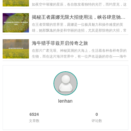
之中，这里弥漫着腐臭的气息，灰暗的天空下是一片荒芜的焦
如夜空中璀璨的星辰，各自散发着独特的光芒，而约里克，这
土，残垣断壁间不时有幽灵般的生物飘荡而过，新手任务就在
位守墓人英雄，以其神秘、暗黑的风格吸引了不少玩家的目
这样的氛围中拉开了帷幕，这不仅仅是一场简单的任务体验，
光，他的那些精美皮肤更是在游戏中为玩家带来了别样的体
揭秘王者露娜无限大招使用法，峡谷肆意驰骋不是梦！
更是一次深入了解死亡骑士背景故事和职业特...
验。 约里克的原始皮肤自带一种阴森的气息,他身着黑色的长
在王者荣耀的世界里，露娜是一位极具魅力和操作难度的英
袍，头戴破旧的帽子，手中那巨大的墓园铲仿佛能轻易地掘开
雄，她那飘逸的身姿和华丽的连招，尤其是那惊艳的大招，常
坟墓，召唤出墓穴中的亡魂，他的技能特效也与整体风格相契
常能在团战中创造出以少胜多的奇迹，要想熟练掌握露娜的大
合，召唤出的灵体如同从黑暗深渊中涌出的幽灵，在战场上肆
招无限使用，并非易事，下面,就让我们一起来揭开其中的奥
海牛猎手菲兹开启传奇之旅
意穿梭，为他的战斗增添了一份恐怖与神秘，原始皮...
秘。 理解露娜大招机制 露娜的大招“新月突击”，是她核心的技
在那片广袤无垠、神秘莫测的大海上，生活着各种各样奇异的
能，该技能能让露娜向指定目标发起突击，造成法术伤害，在
生物，而在这片海洋世界中，有一位声名远扬的存在——海牛
释放大招后的一段时间内，如果露娜命中了敌方英雄、野怪或
猎手菲兹。 菲兹是一个身材矫健、眼神锐利的年轻猎手，他自
者小兵，就可以再次使用大招，这就是露娜能够实现无限连招
幼生长在海边的小渔村，从小就对大海有着一种特殊的情感和
的基础，只要露娜在大招的冷却时间内，能够...
敬畏，他常常听村里的老人们讲述着大海里那些神奇生物的故
事，其中海牛的传说最让他着迷，海牛，这种体型庞大却性情
温和的生物，在大海的深处悠然生活，它们的肉据说美味无
比，它们的皮更是有着极高的价值，菲兹在心中暗暗立下了成
为一名出色海牛猎手的志向。 随着时间的推移,...
lenhan
6524
0
文章数
评论数