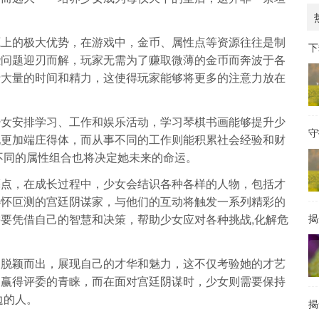
源上的极大优势，在游戏中，金币、属性点等资源往往是制
下
些问题迎刃而解，玩家无需为了赚取微薄的金币而奔波于各
费大量的时间和精力，这使得玩家能够将更多的注意力放在
少女安排学习、工作和娱乐活动，学习琴棋书画能够提升少
守
她更加端庄得体，而从事不同的工作则能积累社会经验和财
不同的属性组合也将决定她未来的命运。
亮点，在成长过程中，少女会结识各种各样的人物，包括才
心怀叵测的宫廷阴谋家，与他们的互动将触发一系列精彩的
要凭借自己的智慧和决策，帮助少女应对各种挑战,化解危
揭
中脱颖而出，展现自己的才华和魅力，这不仅考验她的才艺
，赢得评委的青睐，而在面对宫廷阴谋时，少女则需要保持
边的人。
揭