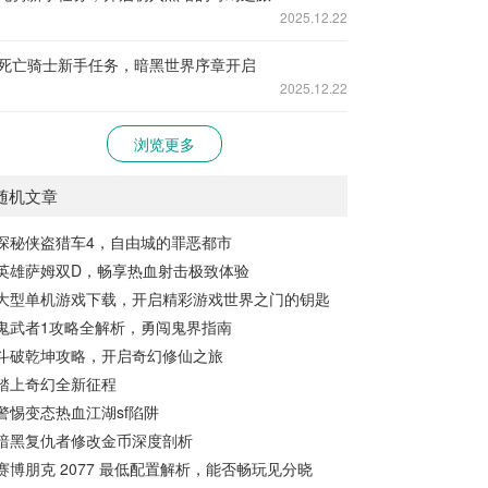
2025.12.22
死亡骑士新手任务，暗黑世界序章开启
2025.12.22
浏览更多
随机文章
探秘侠盗猎车4，自由城的罪恶都市
英雄萨姆双D，畅享热血射击极致体验
大型单机游戏下载，开启精彩游戏世界之门的钥匙
鬼武者1攻略全解析，勇闯鬼界指南
斗破乾坤攻略，开启奇幻修仙之旅
踏上奇幻全新征程
警惕变态热血江湖sf陷阱
暗黑复仇者修改金币深度剖析
赛博朋克 2077 最低配置解析，能否畅玩见分晓