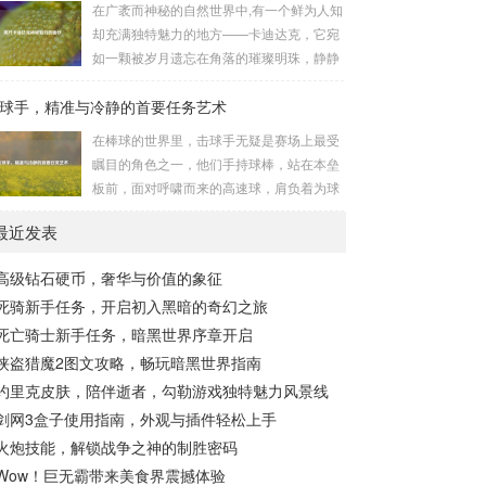
在广袤而神秘的自然世界中,有一个鲜为人知
长，无论是在阴森恐怖的地下墓穴，还是在
的势力为了实现其不可告人的目的，秘密设
却充满独特魅力的地方——卡迪达克，它宛
战火纷飞的前线战场，守...
立的进行生物武器研发和试验的地方，这些
如一颗被岁月遗忘在角落的璀璨明珠，静静
所谓的“工厂”，披着科学研究的外衣，实则
地散发着属于自己的光芒，等待着勇敢的探
干着违背人道、危害全球的勾当。 从历史上
球手，精准与冷静的首要任务艺术
索者去揭开它那神秘的面纱。 卡迪达克位于
看,生物武器的使用曾经给人类带来过惨痛的
一片偏远的地域,那里有着复杂多样的地形地
在棒球的世界里，击球手无疑是赛场上最受
教训，在战争时期，某些国家就曾利用细
貌，高耸入云的山脉连绵起伏，像是大自然
瞩目的角色之一，他们手持球棒，站在本垒
菌、病毒...
用巨手堆砌而成的巍峨屏障，山峰上终年积
板前，面对呼啸而来的高速球，肩负着为球
雪不化，在阳光的照耀下闪耀着刺眼的银
队得分的重任，而击球手的首要任务，并非
光，仿佛是大自然赐予这片土地的皇冠，而
最近发表
仅仅是将球击出，而是在每一次击球过程中,
山脚下，则是一片郁郁葱葱的森林，森林里
完美融合精准与冷静。 精准，是击球手的核
树木种类繁多，高大的乔木遮天蔽日，阳光
高级钻石硬币，奢华与价值的象征
心技能，棒球比赛中，投手投出的球速度、
只能透过枝叶的缝隙...
死骑新手任务，开启初入黑暗的奇幻之旅
轨迹各不相同，有快速直球、变化莫测的曲
线球，还有刁钻的滑球，击球手需要在极短
死亡骑士新手任务，暗黑世界序章开启
的时间内，准确判断球的速度、方向和落
侠盗猎魔2图文攻略，畅玩暗黑世界指南
点，然后调整自己的击球动作，这不仅要求
约里克皮肤，陪伴逝者，勾勒游戏独特魅力风景线
击球手具备出色的视力和反应能力,更需要大
剑网3盒子使用指南，外观与插件轻松上手
量的训练来培养对球...
火炮技能，解锁战争之神的制胜密码
Wow！巨无霸带来美食界震撼体验