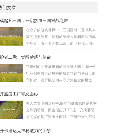
热门文章
载起凡三国，开启热血三国对战之旅
在众多的游戏世界中，三国题材一直以其丰
富的历史故事、精彩的英雄人物和激烈的战
争场景，吸引着无数玩家，而《起凡三国》
这款游戏，凭借其独特的玩法和浓厚的三国
护者二觉，觉醒荣耀与使命
氛围，成为了许多三国游戏爱好者的心头
好，就让我们一起来了解一下如何进行起凡
在奇幻而又充满未知的阿拉德大陆上,每一个
三国下载,开启一段热血的三国对战之旅。
职业都有着自己独特的成长轨迹与使命，而
《起凡三国》为玩家们构建了一个充满激情
守护者，这群以坚韧与守护为信念的勇士，
与挑战的三国战场，你可以化身为三国时期
在经历了漫长的磨砺与沉淀后，迎来了他们
的知名将领，如勇猛无双的吕布、足智多谋
开瘟疫工厂罪恶面纱
至关重要的二次觉醒，绽放出了更为耀眼的
的诸葛亮、忠义双全的关羽等，率领自己的
光芒。 守护者,自踏上这片大陆的那一刻
在人类文明的进程中,疾病与健康始终是紧密
军队在战场上冲锋陷阵、排兵布阵，游戏中
起，便肩负着守护的重任，他们身躯魁梧，
交织的话题，而当“瘟疫工厂”这一充满罪恶
的每一场战斗都充满了变...
手持巨盾，宛如一道不可逾越的城墙，为队
与阴谋的词汇浮出水面时，它所带来的不仅
友们遮风挡雨，抵御着来自各方的邪恶势
仅是对公共卫生安全的威胁，更是对人类良
力，最初，他们凭借着基础的技能和坚定的
开卡迪达克神秘魅力的面纱
知和国际秩序的严重挑战。 “瘟疫工厂”并非
意志，在一次次战斗中积累着经验，不断成
是自然形成的某种场所，而是一些别有用心