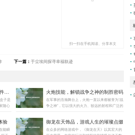
扫一扫在手机阅读、分享本文
作
下一篇：
于尘埃间探寻幸福轨迹
剑网3盒子使用指南，外观与插件轻松上手
火炮技能，解锁战争之神的制胜密码
3盒子是
在军事的浩瀚舞台上，火炮一直以来都被誉为“战
家随心
争之神”，它以强大的火力、较远的射程和广泛的
极大地
打击范围，在战场上发挥着举足轻重的作用，而
3盒子
火炮技能，则是让这尊“战争之神”真正展现威力
体验
御龙在天饰品，游戏人生的璀璨点缀
网3盒子
的制胜密码。 火炮技能涵盖了多个方面，从最基
在能瞬
在众多的网络游戏中，《御龙在天》以其宏大的
子”，认
础的操作技能到复杂的战术运用,每一个环节都决