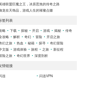
英雄联盟巨魔之王，冰原恶煞的传奇之路
御龙在天饰品，游戏人生的璀璨点缀
标签列表
攻略
下载
探秘
开启
游戏
揭秘
传奇
全攻略
解析
奇幻
冒险
开启之旅
奇幻之旅
热血
秘籍
探寻
奇幻冒险
中文版
游戏体验
旅程
之旅
新征程
冒险之旅
奇幻世界
深度剖析
友情链接
闪连
闪连VPN