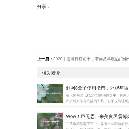
分享：
上一篇：
2020手游排行榜前十，带你赏年度热门佳
相关阅读
在《剑网3》这款大型武侠网游中，剑网
许多玩家不可或缺的工具，它不仅能让玩
更换角色外观，还能提供各种实用插件，
提升游戏体验,下面就为大家详细介绍剑网
Wow！巨无霸带来美食界震撼
的使用方法。 下载与安装 你需要前往剑
在美食的浩瀚宇宙中，总有一些独特的存
的官方网站，在搜索引擎中输入“剑网3盒