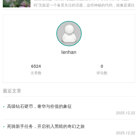
刻，二觉武器就如同神秘宝藏一般，在游戏的迷雾中逐渐露出
码”无疑是一个备受关注的话题，这些神秘的代码，就像是通往
它的锋芒，它的出现，标志着角色进入了一个全新的境界,拥有
游戏宝藏世界的钥匙，吸引着无数玩家去追寻和探索。 CDKE
了更强大的能力和更独特的玩法。 从外观上来看，二觉武器无
Y兑换码,就是一串由字母和数字组成的代码，玩家可以在英雄
疑是游戏美术设计的精华所在，每一把二觉...
联盟官方指定的兑换页面输入这些代码，从而获得各种游戏内
的奖励，这些奖励可谓丰富多彩，从稀有的英雄皮肤、珍贵的
英雄角色，到各种游戏道具和加成，应有尽有，对于玩家而
言，一个有效的CDKEY兑换码就像是一份意外之喜，能让他们
在游戏中获得更多的乐趣和优势...
lenhan
6524
0
文章数
评论数
最近文章
高级钻石硬币，奢华与价值的象征
2025.12.22
死骑新手任务，开启初入黑暗的奇幻之旅
2025.12.22