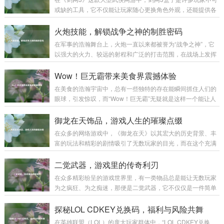
或缺的工具，它不仅能让玩家随心更换角色外观，还能提供各
种实用插件，极大地提升游戏体验,下面就为大家详细介绍剑网
3盒子的使用方法。 下载与安装 你需要前往剑网3盒子的官方
火炮技能，解锁战争之神的制胜密码
网站，在搜索引擎中输入“剑网3盒子”，认准官方标识的网站进
在军事的浩瀚舞台上，火炮一直以来都被誉为“战争之神”，它
入，在官网首页，通常会有醒目的“下载”按钮，点击后选择适
以强大的火力、较远的射程和广泛的打击范围，在战场上发挥
合你系统的版本进行下载，下载完成后，找到安装包文件，双
着举足轻重的作用，而火炮技能，则是让这尊“战争之神”真正
击运行，按照安装向导的提示，选择安装路径，一般建议不要
展现威力的制胜密码。 火炮技能涵盖了多个方面，从最基础的
Wow！巨无霸带来美食界震撼体验
安装在系统盘，以免影响电脑性能...
操作技能到复杂的战术运用,每一个环节都决定着火炮在战场上
在美食的浩瀚宇宙中，总有一些独特的存在能瞬间抓住人们的
能否发挥出最大效能。 操作技能是火炮技能的基石，一名合格
眼球，引发惊叹，而“Wow！巨无霸”无疑就是这样一个能让人
的火炮手，首先要熟练掌握火炮的装填、瞄准和发射等基本操
发出由衷赞叹的美食奇迹。 “Wow！巨无霸”，单是这个名字就
作，装填看似简单，实则大有学问，不同类型的炮弹有不同的
充满了魔力。“Wow”代表着惊叹、震撼，而“巨无霸”则明确了
御龙在天饰品，游戏人生的璀璨点缀
装填方式和要求，装填的速度和准确性...
它的体量与霸气，当它第一次出现在人们的视野中时，那种视
在众多的网络游戏中，《御龙在天》以其宏大的历史背景、丰
觉上的冲击感就如同看到一座美食小山般，让人忍不住脱口而
富的玩法和精彩的剧情吸引了无数玩家的目光，而在这个充满
出“Wow”。 从外观来看，“Wow！巨无霸”拥有令人咋舌的尺
热血与激情的游戏世界里，御龙在天饰品宛如一颗颗璀璨的明
寸，它比普通的汉堡要大上好几圈，面包胚高高隆起，仿佛是
珠,为玩家们的游戏体验增添了别样的光彩。 御龙在天饰品不仅
二觉武器，游戏里的传奇利刃
一座小山丘，那金黄酥...
仅是一种装饰，更是实力与身份的象征，从最初级的简单饰品
在众多精彩纷呈的游戏世界里，有一类物品总是能让无数玩家
到高级的珍稀饰品，每一件都承载着玩家的心血与努力，当玩
为之疯狂、为之痴迷，那便是二觉武器，它不仅仅是一件简单
家初入游戏，那些基础的饰品或许只能提供一些微不足道的属
的装备，更是玩家们在游戏征程中的荣耀象征,是实力的具象化
性加成，但它们却是玩家踏上征程的起点，陪伴着玩家在新手
体现。 二觉武器往往伴随着角色的二次觉醒而出现，当玩家历
探秘LOL CDKEY兑换码，福利与风险共舞
村蹒跚学步,逐渐熟悉这个陌生而又充满魅力的...
经千辛万苦，将角色培养到一定阶段，解锁二次觉醒的那一
在英雄联盟（LOL）的庞大玩家群体中，“LOL CDKEY兑换