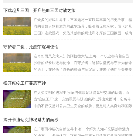
下载起凡三国，开启热血三国对战之旅
在众多的游戏世界中，三国题材一直以其丰富的历史故事、精
彩的英雄人物和激烈的战争场景，吸引着无数玩家，而《起凡
三国》这款游戏，凭借其独特的玩法和浓厚的三国氛围，成为
了许多三国游戏爱好者的心头好，就让我们一起来了解一下如
守护者二觉，觉醒荣耀与使命
何进行起凡三国下载,开启一段热血的三国对战之旅。 《起凡
三国》为玩家们构建了一个充满激情与挑战的三国战场，你可
在奇幻而又充满未知的阿拉德大陆上,每一个职业都有着自己
以化身为三国时期的知名将领，如勇猛无双的吕布、足智多谋
独特的成长轨迹与使命，而守护者，这群以坚韧与守护为信念
的诸葛亮、忠义双全的关羽等，率领自己的军队在战场上冲锋
的勇士，在经历了漫长的磨砺与沉淀后，迎来了他们至关重要
陷阵、排兵布阵，游戏中的每一场战斗都充满了变...
的二次觉醒，绽放出了更为耀眼的光芒。 守护者,自踏上这片
揭开瘟疫工厂罪恶面纱
大陆的那一刻起，便肩负着守护的重任，他们身躯魁梧，手持
巨盾，宛如一道不可逾越的城墙，为队友们遮风挡雨，抵御着
在人类文明的进程中,疾病与健康始终是紧密交织的话题，而
来自各方的邪恶势力，最初，他们凭借着基础的技能和坚定的
当“瘟疫工厂”这一充满罪恶与阴谋的词汇浮出水面时，它所带
意志，在一次次战斗中积累着经验，不断成长，无论是在阴森
来的不仅仅是对公共卫生安全的威胁，更是对人类良知和国际
恐怖的地下墓穴，还是在战火纷飞的前线战场，守...
秩序的严重挑战。 “瘟疫工厂”并非是自然形成的某种场所，而
揭开卡迪达克神秘魅力的面纱
是一些别有用心的势力为了实现其不可告人的目的，秘密设立
的进行生物武器研发和试验的地方，这些所谓的“工厂”，披着
在广袤而神秘的自然世界中,有一个鲜为人知却充满独特魅力
科学研究的外衣，实则干着违背人道、危害全球的勾当。 从
的地方——卡迪达克，它宛如一颗被岁月遗忘在角落的璀璨明