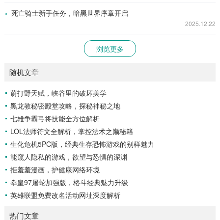
死亡骑士新手任务，暗黑世界序章开启
2025.12.22
浏览更多
随机文章
蔚打野天赋，峡谷里的破坏美学
黑龙教秘密殿堂攻略，探秘神秘之地
七雄争霸弓将技能全方位解析
LOL法师符文全解析，掌控法术之巅秘籍
生化危机5PC版，经典生存恐怖游戏的别样魅力
能窥人隐私的游戏，欲望与恐惧的深渊
拒羞羞漫画，护健康网络环境
拳皇97屠蛇加强版，格斗经典魅力升级
英雄联盟免费改名活动网址深度解析
热门文章