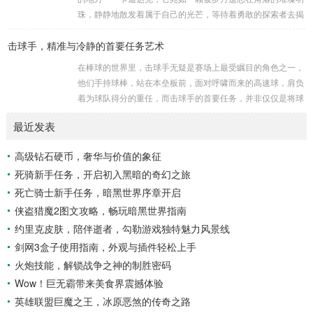
历史上看,生物武器的使用曾经给人类带来过惨痛的教训，在
珠，静静地散发着属于自己的光芒，等待着勇敢的探索者去揭
战争时期，某些国家就曾利用细菌、病毒...
开它那神秘的面纱。 卡迪达克位于一片偏远的地域,那里有着
击球手，精准与冷静的首要任务艺术
复杂多样的地形地貌，高耸入云的山脉连绵起伏，像是大自然
用巨手堆砌而成的巍峨屏障，山峰上终年积雪不化，在阳光的
在棒球的世界里，击球手无疑是赛场上最受瞩目的角色之一，
照耀下闪耀着刺眼的银光，仿佛是大自然赐予这片土地的皇
他们手持球棒，站在本垒板前，面对呼啸而来的高速球，肩负
冠，而山脚下，则是一片郁郁葱葱的森林，森林里树木种类繁
着为球队得分的重任，而击球手的首要任务，并非仅仅是将球
多，高大的乔木遮天蔽日，阳光只能透过枝叶的缝隙...
击出，而是在每一次击球过程中,完美融合精准与冷静。 精
最近发表
准，是击球手的核心技能，棒球比赛中，投手投出的球速度、
轨迹各不相同，有快速直球、变化莫测的曲线球，还有刁钻的
高级钻石硬币，奢华与价值的象征
滑球，击球手需要在极短的时间内，准确判断球的速度、方向
死骑新手任务，开启初入黑暗的奇幻之旅
和落点，然后调整自己的击球动作，这不仅要求击球手具备出
色的视力和反应能力,更需要大量的训练来培养对球...
死亡骑士新手任务，暗黑世界序章开启
侠盗猎魔2图文攻略，畅玩暗黑世界指南
约里克皮肤，陪伴逝者，勾勒游戏独特魅力风景线
剑网3盒子使用指南，外观与插件轻松上手
火炮技能，解锁战争之神的制胜密码
Wow！巨无霸带来美食界震撼体验
英雄联盟巨魔之王，冰原恶煞的传奇之路