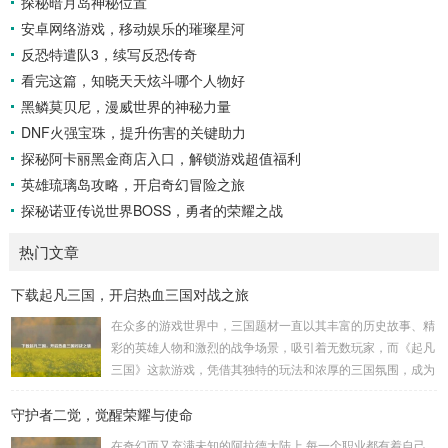
探秘暗月岛神秘位置
安卓网络游戏，移动娱乐的璀璨星河
反恐特遣队3，续写反恐传奇
看完这篇，知晓天天炫斗哪个人物好
黑鳞莫贝尼，漫威世界的神秘力量
DNF火强宝珠，提升伤害的关键助力
探秘阿卡丽黑金商店入口，解锁游戏超值福利
英雄琉璃岛攻略，开启奇幻冒险之旅
探秘诺亚传说世界BOSS，勇者的荣耀之战
热门文章
下载起凡三国，开启热血三国对战之旅
在众多的游戏世界中，三国题材一直以其丰富的历史故事、精
彩的英雄人物和激烈的战争场景，吸引着无数玩家，而《起凡
三国》这款游戏，凭借其独特的玩法和浓厚的三国氛围，成为
了许多三国游戏爱好者的心头好，就让我们一起来了解一下如
守护者二觉，觉醒荣耀与使命
何进行起凡三国下载,开启一段热血的三国对战之旅。 《起凡
三国》为玩家们构建了一个充满激情与挑战的三国战场，你可
在奇幻而又充满未知的阿拉德大陆上,每一个职业都有着自己