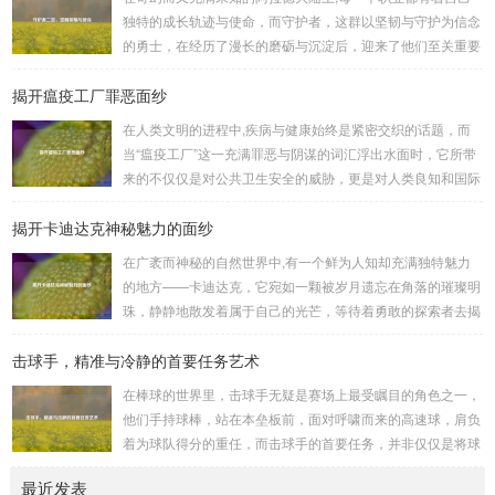
以化身为三国时期的知名将领，如勇猛无双的吕布、足智多谋
独特的成长轨迹与使命，而守护者，这群以坚韧与守护为信念
的诸葛亮、忠义双全的关羽等，率领自己的军队在战场上冲锋
的勇士，在经历了漫长的磨砺与沉淀后，迎来了他们至关重要
陷阵、排兵布阵，游戏中的每一场战斗都充满了变...
的二次觉醒，绽放出了更为耀眼的光芒。 守护者,自踏上这片
揭开瘟疫工厂罪恶面纱
大陆的那一刻起，便肩负着守护的重任，他们身躯魁梧，手持
巨盾，宛如一道不可逾越的城墙，为队友们遮风挡雨，抵御着
在人类文明的进程中,疾病与健康始终是紧密交织的话题，而
来自各方的邪恶势力，最初，他们凭借着基础的技能和坚定的
当“瘟疫工厂”这一充满罪恶与阴谋的词汇浮出水面时，它所带
意志，在一次次战斗中积累着经验，不断成长，无论是在阴森
来的不仅仅是对公共卫生安全的威胁，更是对人类良知和国际
恐怖的地下墓穴，还是在战火纷飞的前线战场，守...
秩序的严重挑战。 “瘟疫工厂”并非是自然形成的某种场所，而
揭开卡迪达克神秘魅力的面纱
是一些别有用心的势力为了实现其不可告人的目的，秘密设立
的进行生物武器研发和试验的地方，这些所谓的“工厂”，披着
在广袤而神秘的自然世界中,有一个鲜为人知却充满独特魅力
科学研究的外衣，实则干着违背人道、危害全球的勾当。 从
的地方——卡迪达克，它宛如一颗被岁月遗忘在角落的璀璨明
历史上看,生物武器的使用曾经给人类带来过惨痛的教训，在
珠，静静地散发着属于自己的光芒，等待着勇敢的探索者去揭
战争时期，某些国家就曾利用细菌、病毒...
开它那神秘的面纱。 卡迪达克位于一片偏远的地域,那里有着
击球手，精准与冷静的首要任务艺术
复杂多样的地形地貌，高耸入云的山脉连绵起伏，像是大自然
用巨手堆砌而成的巍峨屏障，山峰上终年积雪不化，在阳光的
在棒球的世界里，击球手无疑是赛场上最受瞩目的角色之一，
照耀下闪耀着刺眼的银光，仿佛是大自然赐予这片土地的皇
他们手持球棒，站在本垒板前，面对呼啸而来的高速球，肩负
冠，而山脚下，则是一片郁郁葱葱的森林，森林里树木种类繁
着为球队得分的重任，而击球手的首要任务，并非仅仅是将球
多，高大的乔木遮天蔽日，阳光只能透过枝叶的缝隙...
击出，而是在每一次击球过程中,完美融合精准与冷静。 精
最近发表
准，是击球手的核心技能，棒球比赛中，投手投出的球速度、