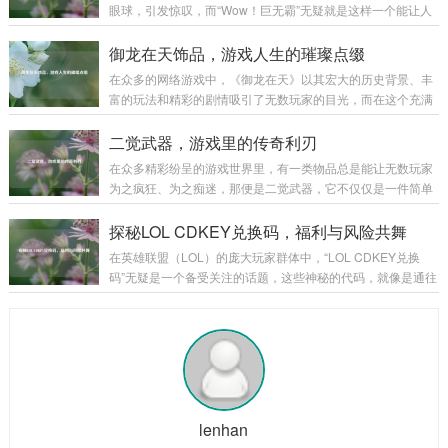
能否发挥出最大效能。 操作技能是火炮技能的基石，一名合格
眼球，引发惊叹，而“Wow！巨无霸”无疑就是这样一个能让人
的火炮手，首先要熟练掌握火炮的装填、瞄准和发射等基本操
发出由衷赞叹的美食奇迹。 “Wow！巨无霸”，单是这个名字就
作，装填看似简单，实则大有学问，不同类型的炮弹有不同的
充满了魔力。“Wow”代表着惊叹、震撼，而“巨无霸”则明确了
御龙在天饰品，游戏人生的璀璨点缀
装填方式和要求，装填的速度和准确性...
它的体量与霸气，当它第一次出现在人们的视野中时，那种视
在众多的网络游戏中，《御龙在天》以其宏大的历史背景、丰
觉上的冲击感就如同看到一座美食小山般，让人忍不住脱口而
富的玩法和精彩的剧情吸引了无数玩家的目光，而在这个充满
出“Wow”。 从外观来看，“Wow！巨无霸”拥有令人咋舌的尺
热血与激情的游戏世界里，御龙在天饰品宛如一颗颗璀璨的明
寸，它比普通的汉堡要大上好几圈，面包胚高高隆起，仿佛是
珠,为玩家们的游戏体验增添了别样的光彩。 御龙在天饰品不仅
二觉武器，游戏里的传奇利刃
一座小山丘，那金黄酥...
仅是一种装饰，更是实力与身份的象征，从最初级的简单饰品
在众多精彩纷呈的游戏世界里，有一类物品总是能让无数玩家
到高级的珍稀饰品，每一件都承载着玩家的心血与努力，当玩
为之疯狂、为之痴迷，那便是二觉武器，它不仅仅是一件简单
家初入游戏，那些基础的饰品或许只能提供一些微不足道的属
的装备，更是玩家们在游戏征程中的荣耀象征,是实力的具象化
性加成，但它们却是玩家踏上征程的起点，陪伴着玩家在新手
体现。 二觉武器往往伴随着角色的二次觉醒而出现，当玩家历
探秘LOL CDKEY兑换码，福利与风险共舞
村蹒跚学步,逐渐熟悉这个陌生而又充满魅力的...
经千辛万苦，将角色培养到一定阶段，解锁二次觉醒的那一
在英雄联盟（LOL）的庞大玩家群体中，“LOL CDKEY兑换
刻，二觉武器就如同神秘宝藏一般，在游戏的迷雾中逐渐露出
码”无疑是一个备受关注的话题，这些神秘的代码，就像是通往
它的锋芒，它的出现，标志着角色进入了一个全新的境界,拥有
游戏宝藏世界的钥匙，吸引着无数玩家去追寻和探索。 CDKE
了更强大的能力和更独特的玩法。 从外观上来看，二觉武器无
Y兑换码,就是一串由字母和数字组成的代码，玩家可以在英雄
疑是游戏美术设计的精华所在，每一把二觉...
联盟官方指定的兑换页面输入这些代码，从而获得各种游戏内
的奖励，这些奖励可谓丰富多彩，从稀有的英雄皮肤、珍贵的
英雄角色，到各种游戏道具和加成，应有尽有，对于玩家而
言，一个有效的CDKEY兑换码就像是一份意外之喜，能让他们
在游戏中获得更多的乐趣和优势...
lenhan