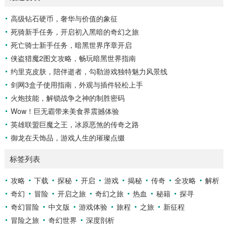
轨迹各不相同，有快速直球、变化莫测的曲线球，还有刁钻的
高级钻石硬币，奢华与价值的象征
滑球，击球手需要在极短的时间内，准确判断球的速度、方向
死骑新手任务，开启初入黑暗的奇幻之旅
和落点，然后调整自己的击球动作，这不仅要求击球手具备出
色的视力和反应能力,更需要大量的训练来培养对球...
死亡骑士新手任务，暗黑世界序章开启
侠盗猎魔2图文攻略，畅玩暗黑世界指南
约里克皮肤，陪伴逝者，勾勒游戏独特魅力风景线
剑网3盒子使用指南，外观与插件轻松上手
火炮技能，解锁战争之神的制胜密码
Wow！巨无霸带来美食界震撼体验
英雄联盟巨魔之王，冰原恶煞的传奇之路
御龙在天饰品，游戏人生的璀璨点缀
标签列表
攻略
下载
探秘
开启
游戏
揭秘
传奇
全攻略
解析
奇幻
冒险
开启之旅
奇幻之旅
热血
秘籍
探寻
奇幻冒险
中文版
游戏体验
旅程
之旅
新征程
冒险之旅
奇幻世界
深度剖析