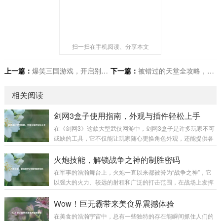
扫一扫在手机阅读、分享本文
上一篇：
爆笑三国游戏，开启别样三国之旅
下一篇：
被错过的天堂全攻略，揭开神秘世界面纱
相关阅读
剑网3盒子使用指南，外观与插件轻松上手
在《剑网3》这款大型武侠网游中，剑网3盒子是许多玩家不可
或缺的工具，它不仅能让玩家随心更换角色外观，还能提供各
种实用插件，极大地提升游戏体验,下面就为大家详细介绍剑网
3盒子的使用方法。 下载与安装 你需要前往剑网3盒子的官方
火炮技能，解锁战争之神的制胜密码
网站，在搜索引擎中输入“剑网3盒子”，认准官方标识的网站进
在军事的浩瀚舞台上，火炮一直以来都被誉为“战争之神”，它
入，在官网首页，通常会有醒目的“下载”按钮，点击后选择适
以强大的火力、较远的射程和广泛的打击范围，在战场上发挥
合你系统的版本进行下载，下载完成后，找到安装包文件，双
着举足轻重的作用，而火炮技能，则是让这尊“战争之神”真正
击运行，按照安装向导的提示，选择安装路径，一般建议不要
展现威力的制胜密码。 火炮技能涵盖了多个方面，从最基础的
Wow！巨无霸带来美食界震撼体验
安装在系统盘，以免影响电脑性能...
操作技能到复杂的战术运用,每一个环节都决定着火炮在战场上
在美食的浩瀚宇宙中，总有一些独特的存在能瞬间抓住人们的