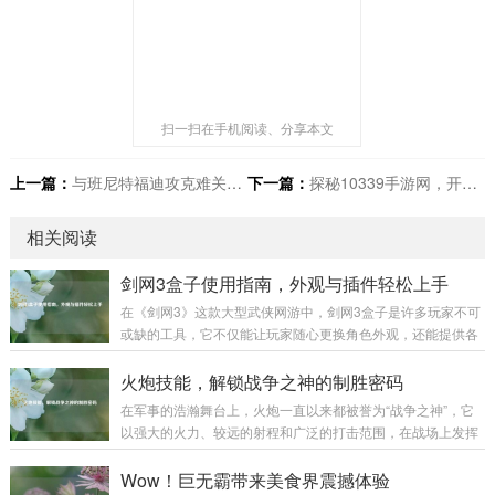
扫一扫在手机阅读、分享本文
上一篇：
与班尼特福迪攻克难关，邂逅成长奇迹
下一篇：
探秘10339手游网，开启精彩手游之旅
相关阅读
剑网3盒子使用指南，外观与插件轻松上手
在《剑网3》这款大型武侠网游中，剑网3盒子是许多玩家不可
或缺的工具，它不仅能让玩家随心更换角色外观，还能提供各
种实用插件，极大地提升游戏体验,下面就为大家详细介绍剑网
3盒子的使用方法。 下载与安装 你需要前往剑网3盒子的官方
火炮技能，解锁战争之神的制胜密码
网站，在搜索引擎中输入“剑网3盒子”，认准官方标识的网站进
在军事的浩瀚舞台上，火炮一直以来都被誉为“战争之神”，它
入，在官网首页，通常会有醒目的“下载”按钮，点击后选择适
以强大的火力、较远的射程和广泛的打击范围，在战场上发挥
合你系统的版本进行下载，下载完成后，找到安装包文件，双
着举足轻重的作用，而火炮技能，则是让这尊“战争之神”真正
击运行，按照安装向导的提示，选择安装路径，一般建议不要
展现威力的制胜密码。 火炮技能涵盖了多个方面，从最基础的
Wow！巨无霸带来美食界震撼体验
安装在系统盘，以免影响电脑性能...