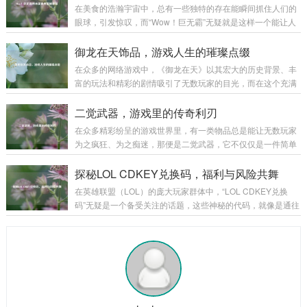
操作技能到复杂的战术运用,每一个环节都决定着火炮在战场上
在美食的浩瀚宇宙中，总有一些独特的存在能瞬间抓住人们的
能否发挥出最大效能。 操作技能是火炮技能的基石，一名合格
眼球，引发惊叹，而“Wow！巨无霸”无疑就是这样一个能让人
的火炮手，首先要熟练掌握火炮的装填、瞄准和发射等基本操
发出由衷赞叹的美食奇迹。 “Wow！巨无霸”，单是这个名字就
作，装填看似简单，实则大有学问，不同类型的炮弹有不同的
充满了魔力。“Wow”代表着惊叹、震撼，而“巨无霸”则明确了
御龙在天饰品，游戏人生的璀璨点缀
装填方式和要求，装填的速度和准确性...
它的体量与霸气，当它第一次出现在人们的视野中时，那种视
在众多的网络游戏中，《御龙在天》以其宏大的历史背景、丰
觉上的冲击感就如同看到一座美食小山般，让人忍不住脱口而
富的玩法和精彩的剧情吸引了无数玩家的目光，而在这个充满
出“Wow”。 从外观来看，“Wow！巨无霸”拥有令人咋舌的尺
热血与激情的游戏世界里，御龙在天饰品宛如一颗颗璀璨的明
寸，它比普通的汉堡要大上好几圈，面包胚高高隆起，仿佛是
珠,为玩家们的游戏体验增添了别样的光彩。 御龙在天饰品不仅
二觉武器，游戏里的传奇利刃
一座小山丘，那金黄酥...
仅是一种装饰，更是实力与身份的象征，从最初级的简单饰品
在众多精彩纷呈的游戏世界里，有一类物品总是能让无数玩家
到高级的珍稀饰品，每一件都承载着玩家的心血与努力，当玩
为之疯狂、为之痴迷，那便是二觉武器，它不仅仅是一件简单
家初入游戏，那些基础的饰品或许只能提供一些微不足道的属
的装备，更是玩家们在游戏征程中的荣耀象征,是实力的具象化
性加成，但它们却是玩家踏上征程的起点，陪伴着玩家在新手
体现。 二觉武器往往伴随着角色的二次觉醒而出现，当玩家历
探秘LOL CDKEY兑换码，福利与风险共舞
村蹒跚学步,逐渐熟悉这个陌生而又充满魅力的...
经千辛万苦，将角色培养到一定阶段，解锁二次觉醒的那一
在英雄联盟（LOL）的庞大玩家群体中，“LOL CDKEY兑换
刻，二觉武器就如同神秘宝藏一般，在游戏的迷雾中逐渐露出
码”无疑是一个备受关注的话题，这些神秘的代码，就像是通往
它的锋芒，它的出现，标志着角色进入了一个全新的境界,拥有
游戏宝藏世界的钥匙，吸引着无数玩家去追寻和探索。 CDKE
了更强大的能力和更独特的玩法。 从外观上来看，二觉武器无
Y兑换码,就是一串由字母和数字组成的代码，玩家可以在英雄
疑是游戏美术设计的精华所在，每一把二觉...
联盟官方指定的兑换页面输入这些代码，从而获得各种游戏内
的奖励，这些奖励可谓丰富多彩，从稀有的英雄皮肤、珍贵的
英雄角色，到各种游戏道具和加成，应有尽有，对于玩家而
言，一个有效的CDKEY兑换码就像是一份意外之喜，能让他们
在游戏中获得更多的乐趣和优势...