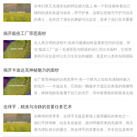
三国》为玩家们构建了一个充满激情与挑战的三国战场，你可
在奇幻而又充满未知的阿拉德大陆上,每一个职业都有着自己
以化身为三国时期的知名将领，如勇猛无双的吕布、足智多谋
独特的成长轨迹与使命，而守护者，这群以坚韧与守护为信念
的诸葛亮、忠义双全的关羽等，率领自己的军队在战场上冲锋
的勇士，在经历了漫长的磨砺与沉淀后，迎来了他们至关重要
陷阵、排兵布阵，游戏中的每一场战斗都充满了变...
的二次觉醒，绽放出了更为耀眼的光芒。 守护者,自踏上这片
揭开瘟疫工厂罪恶面纱
大陆的那一刻起，便肩负着守护的重任，他们身躯魁梧，手持
巨盾，宛如一道不可逾越的城墙，为队友们遮风挡雨，抵御着
在人类文明的进程中,疾病与健康始终是紧密交织的话题，而
来自各方的邪恶势力，最初，他们凭借着基础的技能和坚定的
当“瘟疫工厂”这一充满罪恶与阴谋的词汇浮出水面时，它所带
意志，在一次次战斗中积累着经验，不断成长，无论是在阴森
来的不仅仅是对公共卫生安全的威胁，更是对人类良知和国际
恐怖的地下墓穴，还是在战火纷飞的前线战场，守...
秩序的严重挑战。 “瘟疫工厂”并非是自然形成的某种场所，而
揭开卡迪达克神秘魅力的面纱
是一些别有用心的势力为了实现其不可告人的目的，秘密设立
的进行生物武器研发和试验的地方，这些所谓的“工厂”，披着
在广袤而神秘的自然世界中,有一个鲜为人知却充满独特魅力
科学研究的外衣，实则干着违背人道、危害全球的勾当。 从
的地方——卡迪达克，它宛如一颗被岁月遗忘在角落的璀璨明
历史上看,生物武器的使用曾经给人类带来过惨痛的教训，在
珠，静静地散发着属于自己的光芒，等待着勇敢的探索者去揭
战争时期，某些国家就曾利用细菌、病毒...
开它那神秘的面纱。 卡迪达克位于一片偏远的地域,那里有着
击球手，精准与冷静的首要任务艺术
复杂多样的地形地貌，高耸入云的山脉连绵起伏，像是大自然
用巨手堆砌而成的巍峨屏障，山峰上终年积雪不化，在阳光的
在棒球的世界里，击球手无疑是赛场上最受瞩目的角色之一，
照耀下闪耀着刺眼的银光，仿佛是大自然赐予这片土地的皇
他们手持球棒，站在本垒板前，面对呼啸而来的高速球，肩负
冠，而山脚下，则是一片郁郁葱葱的森林，森林里树木种类繁
着为球队得分的重任，而击球手的首要任务，并非仅仅是将球
多，高大的乔木遮天蔽日，阳光只能透过枝叶的缝隙...
击出，而是在每一次击球过程中,完美融合精准与冷静。 精