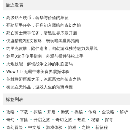
最近发表
准，是击球手的核心技能，棒球比赛中，投手投出的球速度、
轨迹各不相同，有快速直球、变化莫测的曲线球，还有刁钻的
高级钻石硬币，奢华与价值的象征
滑球，击球手需要在极短的时间内，准确判断球的速度、方向
死骑新手任务，开启初入黑暗的奇幻之旅
和落点，然后调整自己的击球动作，这不仅要求击球手具备出
色的视力和反应能力,更需要大量的训练来培养对球...
死亡骑士新手任务，暗黑世界序章开启
侠盗猎魔2图文攻略，畅玩暗黑世界指南
约里克皮肤，陪伴逝者，勾勒游戏独特魅力风景线
剑网3盒子使用指南，外观与插件轻松上手
火炮技能，解锁战争之神的制胜密码
Wow！巨无霸带来美食界震撼体验
英雄联盟巨魔之王，冰原恶煞的传奇之路
御龙在天饰品，游戏人生的璀璨点缀
标签列表
攻略
下载
探秘
开启
游戏
揭秘
传奇
全攻略
解析
奇幻
冒险
开启之旅
奇幻之旅
热血
秘籍
探寻
奇幻冒险
中文版
游戏体验
旅程
之旅
新征程