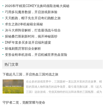
2020和平精英CDKEY兑换码领取攻略大揭秘
巧用多玩魔兽数据，开启游戏新体验
天天酷跑，帽子先生开启奇幻跑酷之旅
求生之路2单机秘籍全揭秘
决斗大师阵容解析，打造最强战斗组合
探秘桑巴斯刷新时间，揭开神秘面纱
DNF年套多买多送开启福利盛宴
斩魂刷图厉害职业全解析
变形金刚单机游戏，开启机械世界热血冒险
热门文章
下载起凡三国，开启热血三国对战之旅
在众多的游戏世界中，三国题材一直以其丰富的历史故事、精
彩的英雄人物和激烈的战争场景，吸引着无数玩家，而《起凡
三国》这款游戏，凭借其独特的玩法和浓厚的三国氛围，成为
了许多三国游戏爱好者的心头好，就让我们一起来了解一下如
守护者二觉，觉醒荣耀与使命
何进行起凡三国下载,开启一段热血的三国对战之旅。 《起凡