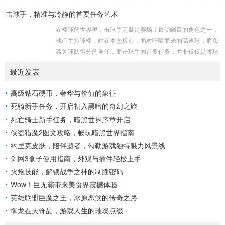
开它那神秘的面纱。 卡迪达克位于一片偏远的地域,那里有着
击球手，精准与冷静的首要任务艺术
复杂多样的地形地貌，高耸入云的山脉连绵起伏，像是大自然
用巨手堆砌而成的巍峨屏障，山峰上终年积雪不化，在阳光的
在棒球的世界里，击球手无疑是赛场上最受瞩目的角色之一，
照耀下闪耀着刺眼的银光，仿佛是大自然赐予这片土地的皇
他们手持球棒，站在本垒板前，面对呼啸而来的高速球，肩负
冠，而山脚下，则是一片郁郁葱葱的森林，森林里树木种类繁
着为球队得分的重任，而击球手的首要任务，并非仅仅是将球
多，高大的乔木遮天蔽日，阳光只能透过枝叶的缝隙...
击出，而是在每一次击球过程中,完美融合精准与冷静。 精
最近发表
准，是击球手的核心技能，棒球比赛中，投手投出的球速度、
轨迹各不相同，有快速直球、变化莫测的曲线球，还有刁钻的
高级钻石硬币，奢华与价值的象征
滑球，击球手需要在极短的时间内，准确判断球的速度、方向
死骑新手任务，开启初入黑暗的奇幻之旅
和落点，然后调整自己的击球动作，这不仅要求击球手具备出
色的视力和反应能力,更需要大量的训练来培养对球...
死亡骑士新手任务，暗黑世界序章开启
侠盗猎魔2图文攻略，畅玩暗黑世界指南
约里克皮肤，陪伴逝者，勾勒游戏独特魅力风景线
剑网3盒子使用指南，外观与插件轻松上手
火炮技能，解锁战争之神的制胜密码
Wow！巨无霸带来美食界震撼体验
英雄联盟巨魔之王，冰原恶煞的传奇之路
御龙在天饰品，游戏人生的璀璨点缀