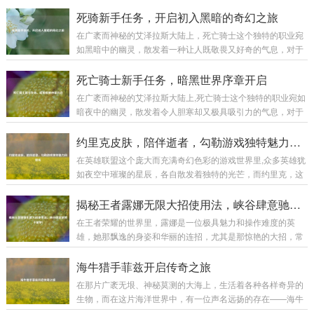
史与现代的交织中散发着迷人的光芒。 高级钻石硬币并非普通
的货币，它是艺术与工艺的完美融合，从外观上看，每一枚高
死骑新手任务，开启初入黑暗的奇幻之旅
级钻石硬币都像是一件精心雕琢的艺术品，硬币的主体部分通
在广袤而神秘的艾泽拉斯大陆上，死亡骑士这个独特的职业宛
常由高品质的贵金属制成，如黄金、白银等，这些金属本身就
如黑暗中的幽灵，散发着一种让人既敬畏又好奇的气息，对于
具有极高的价值和质感，它们的表面被工匠们运用精妙的工艺
每一个初入这个职业世界的新手来说，死骑新手任务就像是一
进行处理，或许是细腻的磨砂效果，营造出一种低调的奢华；
把钥匙,开启了一段充满挑战与惊喜的奇幻之旅。 当你创建一个
死亡骑士新手任务，暗黑世界序章开启
又或许是镜面般的光洁,反射出耀眼的光芒。...
死亡骑士角色，从冰封王座的阴影中苏醒的那一刻起，新手任
在广袤而神秘的艾泽拉斯大陆上,死亡骑士这个独特的职业宛如
务便正式拉开了帷幕，首先映入眼帘的是那阴森恐怖的场景，
暗夜中的幽灵，散发着令人胆寒却又极具吸引力的气息，对于
周围弥漫着冰冷的雾气，荒芜的大地，残败的建筑，仿佛都在
新手玩家来说，死亡骑士的新手任务线就像是一扇通往黑暗力
诉说着曾经的惨烈战斗，这种压抑而独特的氛围,瞬间将玩家带
量世界的大门，引领着他们开启一段充满奇幻与挑战的旅程。
约里克皮肤，陪伴逝者，勾勒游戏独特魅力风景线
入了一个与其他职业截然不同的世界。 第...
当玩家创建死亡骑士角色后,首先会置身于一个阴森恐怖的场景
在英雄联盟这个庞大而充满奇幻色彩的游戏世界里,众多英雄犹
之中，这里弥漫着腐臭的气息，灰暗的天空下是一片荒芜的焦
如夜空中璀璨的星辰，各自散发着独特的光芒，而约里克，这
土，残垣断壁间不时有幽灵般的生物飘荡而过，新手任务就在
位守墓人英雄，以其神秘、暗黑的风格吸引了不少玩家的目
这样的氛围中拉开了帷幕，这不仅仅是一场简单的任务体验，
光，他的那些精美皮肤更是在游戏中为玩家带来了别样的体
揭秘王者露娜无限大招使用法，峡谷肆意驰骋不是梦！
更是一次深入了解死亡骑士背景故事和职业特...
验。 约里克的原始皮肤自带一种阴森的气息,他身着黑色的长
在王者荣耀的世界里，露娜是一位极具魅力和操作难度的英
袍，头戴破旧的帽子，手中那巨大的墓园铲仿佛能轻易地掘开
雄，她那飘逸的身姿和华丽的连招，尤其是那惊艳的大招，常
坟墓，召唤出墓穴中的亡魂，他的技能特效也与整体风格相契
常能在团战中创造出以少胜多的奇迹，要想熟练掌握露娜的大
合，召唤出的灵体如同从黑暗深渊中涌出的幽灵，在战场上肆
招无限使用，并非易事，下面,就让我们一起来揭开其中的奥
海牛猎手菲兹开启传奇之旅
意穿梭，为他的战斗增添了一份恐怖与神秘，原始皮...
秘。 理解露娜大招机制 露娜的大招“新月突击”，是她核心的技
在那片广袤无垠、神秘莫测的大海上，生活着各种各样奇异的
能，该技能能让露娜向指定目标发起突击，造成法术伤害，在
生物，而在这片海洋世界中，有一位声名远扬的存在——海牛
释放大招后的一段时间内，如果露娜命中了敌方英雄、野怪或
猎手菲兹。 菲兹是一个身材矫健、眼神锐利的年轻猎手，他自