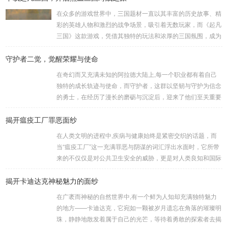
在众多的游戏世界中，三国题材一直以其丰富的历史故事、精
彩的英雄人物和激烈的战争场景，吸引着无数玩家，而《起凡
三国》这款游戏，凭借其独特的玩法和浓厚的三国氛围，成为
了许多三国游戏爱好者的心头好，就让我们一起来了解一下如
守护者二觉，觉醒荣耀与使命
何进行起凡三国下载,开启一段热血的三国对战之旅。 《起凡
三国》为玩家们构建了一个充满激情与挑战的三国战场，你可
在奇幻而又充满未知的阿拉德大陆上,每一个职业都有着自己
以化身为三国时期的知名将领，如勇猛无双的吕布、足智多谋
独特的成长轨迹与使命，而守护者，这群以坚韧与守护为信念
的诸葛亮、忠义双全的关羽等，率领自己的军队在战场上冲锋
的勇士，在经历了漫长的磨砺与沉淀后，迎来了他们至关重要
陷阵、排兵布阵，游戏中的每一场战斗都充满了变...
的二次觉醒，绽放出了更为耀眼的光芒。 守护者,自踏上这片
揭开瘟疫工厂罪恶面纱
大陆的那一刻起，便肩负着守护的重任，他们身躯魁梧，手持
巨盾，宛如一道不可逾越的城墙，为队友们遮风挡雨，抵御着
在人类文明的进程中,疾病与健康始终是紧密交织的话题，而
来自各方的邪恶势力，最初，他们凭借着基础的技能和坚定的
当“瘟疫工厂”这一充满罪恶与阴谋的词汇浮出水面时，它所带
意志，在一次次战斗中积累着经验，不断成长，无论是在阴森
来的不仅仅是对公共卫生安全的威胁，更是对人类良知和国际
恐怖的地下墓穴，还是在战火纷飞的前线战场，守...
秩序的严重挑战。 “瘟疫工厂”并非是自然形成的某种场所，而
揭开卡迪达克神秘魅力的面纱
是一些别有用心的势力为了实现其不可告人的目的，秘密设立
的进行生物武器研发和试验的地方，这些所谓的“工厂”，披着
在广袤而神秘的自然世界中,有一个鲜为人知却充满独特魅力
科学研究的外衣，实则干着违背人道、危害全球的勾当。 从
的地方——卡迪达克，它宛如一颗被岁月遗忘在角落的璀璨明
历史上看,生物武器的使用曾经给人类带来过惨痛的教训，在
珠，静静地散发着属于自己的光芒，等待着勇敢的探索者去揭
战争时期，某些国家就曾利用细菌、病毒...