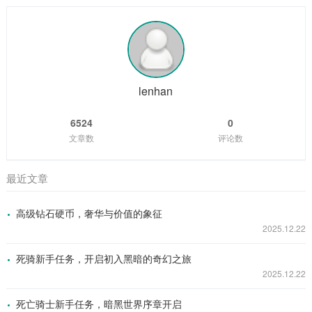
者小兵，就可以再次使用大招，这就是露娜能够实现无限连招
幼生长在海边的小渔村，从小就对大海有着一种特殊的情感和
的基础，只要露娜在大招的冷却时间内，能够...
敬畏，他常常听村里的老人们讲述着大海里那些神奇生物的故
事，其中海牛的传说最让他着迷，海牛，这种体型庞大却性情
温和的生物，在大海的深处悠然生活，它们的肉据说美味无
比，它们的皮更是有着极高的价值，菲兹在心中暗暗立下了成
为一名出色海牛猎手的志向。 随着时间的推移,...
lenhan
6524
0
文章数
评论数
最近文章
高级钻石硬币，奢华与价值的象征
2025.12.22
死骑新手任务，开启初入黑暗的奇幻之旅
2025.12.22
死亡骑士新手任务，暗黑世界序章开启