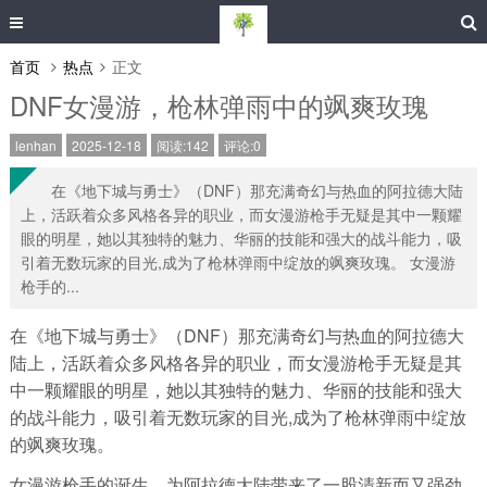
首页
热点
正文
DNF女漫游，枪林弹雨中的飒爽玫瑰
lenhan
2025-12-18
阅读:142
评论:0
在《地下城与勇士》（DNF）那充满奇幻与热血的阿拉德大陆
上，活跃着众多风格各异的职业，而女漫游枪手无疑是其中一颗耀
眼的明星，她以其独特的魅力、华丽的技能和强大的战斗能力，吸
引着无数玩家的目光,成为了枪林弹雨中绽放的飒爽玫瑰。 女漫游
枪手的...
在《地下城与勇士》（DNF）那充满奇幻与热血的阿拉德大
陆上，活跃着众多风格各异的职业，而女漫游枪手无疑是其
中一颗耀眼的明星，她以其独特的魅力、华丽的技能和强大
的战斗能力，吸引着无数玩家的目光,成为了枪林弹雨中绽放
的飒爽玫瑰。
女漫游枪手的诞生，为阿拉德大陆带来了一股清新而又强劲