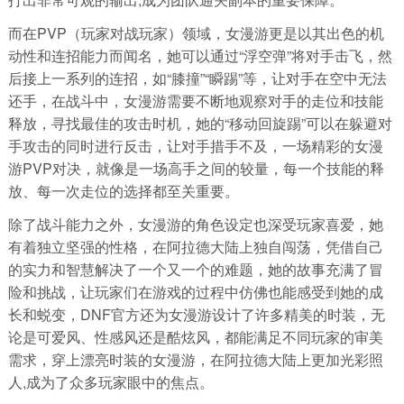
而在PVP（玩家对战玩家）领域，女漫游更是以其出色的机
动性和连招能力而闻名，她可以通过“浮空弹”将对手击飞，然
后接上一系列的连招，如“膝撞”“瞬踢”等，让对手在空中无法
还手，在战斗中，女漫游需要不断地观察对手的走位和技能
释放，寻找最佳的攻击时机，她的“移动回旋踢”可以在躲避对
手攻击的同时进行反击，让对手措手不及，一场精彩的女漫
游PVP对决，就像是一场高手之间的较量，每一个技能的释
放、每一次走位的选择都至关重要。
除了战斗能力之外，女漫游的角色设定也深受玩家喜爱，她
有着独立坚强的性格，在阿拉德大陆上独自闯荡，凭借自己
的实力和智慧解决了一个又一个的难题，她的故事充满了冒
险和挑战，让玩家们在游戏的过程中仿佛也能感受到她的成
长和蜕变，DNF官方还为女漫游设计了许多精美的时装，无
论是可爱风、性感风还是酷炫风，都能满足不同玩家的审美
需求，穿上漂亮时装的女漫游，在阿拉德大陆上更加光彩照
人,成为了众多玩家眼中的焦点。