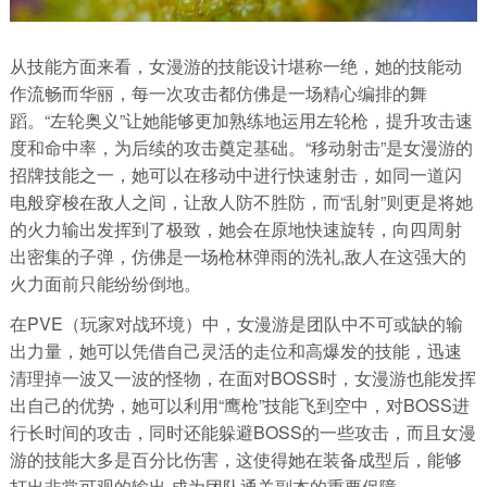
从技能方面来看，女漫游的技能设计堪称一绝，她的技能动
作流畅而华丽，每一次攻击都仿佛是一场精心编排的舞
蹈。“左轮奥义”让她能够更加熟练地运用左轮枪，提升攻击速
度和命中率，为后续的攻击奠定基础。“移动射击”是女漫游的
招牌技能之一，她可以在移动中进行快速射击，如同一道闪
电般穿梭在敌人之间，让敌人防不胜防，而“乱射”则更是将她
的火力输出发挥到了极致，她会在原地快速旋转，向四周射
出密集的子弹，仿佛是一场枪林弹雨的洗礼,敌人在这强大的
火力面前只能纷纷倒地。
在PVE（玩家对战环境）中，女漫游是团队中不可或缺的输
出力量，她可以凭借自己灵活的走位和高爆发的技能，迅速
清理掉一波又一波的怪物，在面对BOSS时，女漫游也能发挥
出自己的优势，她可以利用“鹰枪”技能飞到空中，对BOSS进
行长时间的攻击，同时还能躲避BOSS的一些攻击，而且女漫
游的技能大多是百分比伤害，这使得她在装备成型后，能够
打出非常可观的输出,成为团队通关副本的重要保障。