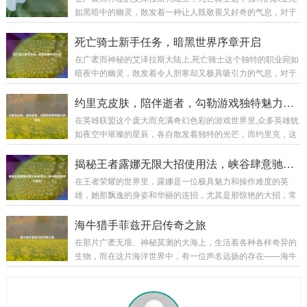
常由高品质的贵金属制成，如黄金、白银等，这些金属本身就
如黑暗中的幽灵，散发着一种让人既敬畏又好奇的气息，对于
具有极高的价值和质感，它们的表面被工匠们运用精妙的工艺
每一个初入这个职业世界的新手来说，死骑新手任务就像是一
进行处理，或许是细腻的磨砂效果，营造出一种低调的奢华；
把钥匙,开启了一段充满挑战与惊喜的奇幻之旅。 当你创建一个
死亡骑士新手任务，暗黑世界序章开启
又或许是镜面般的光洁,反射出耀眼的光芒。...
死亡骑士角色，从冰封王座的阴影中苏醒的那一刻起，新手任
在广袤而神秘的艾泽拉斯大陆上,死亡骑士这个独特的职业宛如
务便正式拉开了帷幕，首先映入眼帘的是那阴森恐怖的场景，
暗夜中的幽灵，散发着令人胆寒却又极具吸引力的气息，对于
周围弥漫着冰冷的雾气，荒芜的大地，残败的建筑，仿佛都在
新手玩家来说，死亡骑士的新手任务线就像是一扇通往黑暗力
诉说着曾经的惨烈战斗，这种压抑而独特的氛围,瞬间将玩家带
量世界的大门，引领着他们开启一段充满奇幻与挑战的旅程。
约里克皮肤，陪伴逝者，勾勒游戏独特魅力风景线
入了一个与其他职业截然不同的世界。 第...
当玩家创建死亡骑士角色后,首先会置身于一个阴森恐怖的场景
在英雄联盟这个庞大而充满奇幻色彩的游戏世界里,众多英雄犹
之中，这里弥漫着腐臭的气息，灰暗的天空下是一片荒芜的焦
如夜空中璀璨的星辰，各自散发着独特的光芒，而约里克，这
土，残垣断壁间不时有幽灵般的生物飘荡而过，新手任务就在
位守墓人英雄，以其神秘、暗黑的风格吸引了不少玩家的目
这样的氛围中拉开了帷幕，这不仅仅是一场简单的任务体验，
光，他的那些精美皮肤更是在游戏中为玩家带来了别样的体
揭秘王者露娜无限大招使用法，峡谷肆意驰骋不是梦！
更是一次深入了解死亡骑士背景故事和职业特...
验。 约里克的原始皮肤自带一种阴森的气息,他身着黑色的长
在王者荣耀的世界里，露娜是一位极具魅力和操作难度的英
袍，头戴破旧的帽子，手中那巨大的墓园铲仿佛能轻易地掘开
雄，她那飘逸的身姿和华丽的连招，尤其是那惊艳的大招，常
坟墓，召唤出墓穴中的亡魂，他的技能特效也与整体风格相契
常能在团战中创造出以少胜多的奇迹，要想熟练掌握露娜的大
合，召唤出的灵体如同从黑暗深渊中涌出的幽灵，在战场上肆
招无限使用，并非易事，下面,就让我们一起来揭开其中的奥
海牛猎手菲兹开启传奇之旅
意穿梭，为他的战斗增添了一份恐怖与神秘，原始皮...
秘。 理解露娜大招机制 露娜的大招“新月突击”，是她核心的技
在那片广袤无垠、神秘莫测的大海上，生活着各种各样奇异的
能，该技能能让露娜向指定目标发起突击，造成法术伤害，在
生物，而在这片海洋世界中，有一位声名远扬的存在——海牛
释放大招后的一段时间内，如果露娜命中了敌方英雄、野怪或
猎手菲兹。 菲兹是一个身材矫健、眼神锐利的年轻猎手，他自
者小兵，就可以再次使用大招，这就是露娜能够实现无限连招
幼生长在海边的小渔村，从小就对大海有着一种特殊的情感和
的基础，只要露娜在大招的冷却时间内，能够...
敬畏，他常常听村里的老人们讲述着大海里那些神奇生物的故