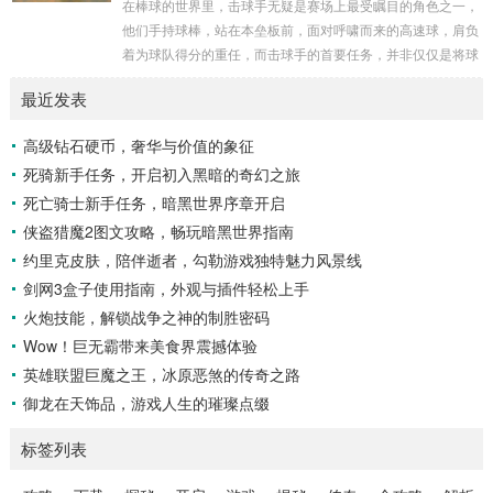
在棒球的世界里，击球手无疑是赛场上最受瞩目的角色之一，
照耀下闪耀着刺眼的银光，仿佛是大自然赐予这片土地的皇
他们手持球棒，站在本垒板前，面对呼啸而来的高速球，肩负
冠，而山脚下，则是一片郁郁葱葱的森林，森林里树木种类繁
着为球队得分的重任，而击球手的首要任务，并非仅仅是将球
多，高大的乔木遮天蔽日，阳光只能透过枝叶的缝隙...
击出，而是在每一次击球过程中,完美融合精准与冷静。 精
最近发表
准，是击球手的核心技能，棒球比赛中，投手投出的球速度、
轨迹各不相同，有快速直球、变化莫测的曲线球，还有刁钻的
高级钻石硬币，奢华与价值的象征
滑球，击球手需要在极短的时间内，准确判断球的速度、方向
死骑新手任务，开启初入黑暗的奇幻之旅
和落点，然后调整自己的击球动作，这不仅要求击球手具备出
色的视力和反应能力,更需要大量的训练来培养对球...
死亡骑士新手任务，暗黑世界序章开启
侠盗猎魔2图文攻略，畅玩暗黑世界指南
约里克皮肤，陪伴逝者，勾勒游戏独特魅力风景线
剑网3盒子使用指南，外观与插件轻松上手
火炮技能，解锁战争之神的制胜密码
Wow！巨无霸带来美食界震撼体验
英雄联盟巨魔之王，冰原恶煞的传奇之路
御龙在天饰品，游戏人生的璀璨点缀
标签列表