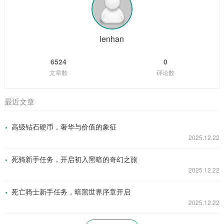
事，其中海牛的传说最让他着迷，海牛，这种体型庞大却性情
温和的生物，在大海的深处悠然生活，它们的肉据说美味无
比，它们的皮更是有着极高的价值，菲兹在心中暗暗立下了成
为一名出色海牛猎手的志向。 随着时间的推移,...
lenhan
6524
0
文章数
评论数
最近文章
高级钻石硬币，奢华与价值的象征
2025.12.22
死骑新手任务，开启初入黑暗的奇幻之旅
2025.12.22
死亡骑士新手任务，暗黑世界序章开启
2025.12.22