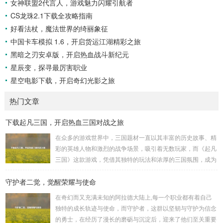
女神联盟2代言人，游戏魅力闪耀引航者
CS龙珠2.1下载全攻略指南
好看法杖，魔法世界的绮丽象征
中国卡车模拟 1.6，开启货运江湖精彩之旅
黑暗之刃安卓版，开启热血战斗新纪元
星辰变，探寻最厉害职业
星空电影下载，开启奇幻光影之旅
热门文章
下载起凡三国，开启热血三国对战之旅
在众多的游戏世界中，三国题材一直以其丰富的历史故事、精
彩的英雄人物和激烈的战争场景，吸引着无数玩家，而《起凡
三国》这款游戏，凭借其独特的玩法和浓厚的三国氛围，成为
了许多三国游戏爱好者的心头好，就让我们一起来了解一下如
守护者二觉，觉醒荣耀与使命
何进行起凡三国下载,开启一段热血的三国对战之旅。 《起凡
三国》为玩家们构建了一个充满激情与挑战的三国战场，你可
在奇幻而又充满未知的阿拉德大陆上,每一个职业都有着自己
以化身为三国时期的知名将领，如勇猛无双的吕布、足智多谋
独特的成长轨迹与使命，而守护者，这群以坚韧与守护为信念
的诸葛亮、忠义双全的关羽等，率领自己的军队在战场上冲锋
的勇士，在经历了漫长的磨砺与沉淀后，迎来了他们至关重要