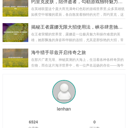
量世界的大门，引领着他们开启一段充满奇幻与挑战的旅程。
约里克皮肤，陪伴逝者，勾勒游戏独特魅力风景线
入了一个与其他职业截然不同的世界。 第...
当玩家创建死亡骑士角色后,首先会置身于一个阴森恐怖的场景
在英雄联盟这个庞大而充满奇幻色彩的游戏世界里,众多英雄犹
之中，这里弥漫着腐臭的气息，灰暗的天空下是一片荒芜的焦
如夜空中璀璨的星辰，各自散发着独特的光芒，而约里克，这
土，残垣断壁间不时有幽灵般的生物飘荡而过，新手任务就在
位守墓人英雄，以其神秘、暗黑的风格吸引了不少玩家的目
这样的氛围中拉开了帷幕，这不仅仅是一场简单的任务体验，
光，他的那些精美皮肤更是在游戏中为玩家带来了别样的体
揭秘王者露娜无限大招使用法，峡谷肆意驰骋不是梦！
更是一次深入了解死亡骑士背景故事和职业特...
验。 约里克的原始皮肤自带一种阴森的气息,他身着黑色的长
在王者荣耀的世界里，露娜是一位极具魅力和操作难度的英
袍，头戴破旧的帽子，手中那巨大的墓园铲仿佛能轻易地掘开
雄，她那飘逸的身姿和华丽的连招，尤其是那惊艳的大招，常
坟墓，召唤出墓穴中的亡魂，他的技能特效也与整体风格相契
常能在团战中创造出以少胜多的奇迹，要想熟练掌握露娜的大
合，召唤出的灵体如同从黑暗深渊中涌出的幽灵，在战场上肆
招无限使用，并非易事，下面,就让我们一起来揭开其中的奥
海牛猎手菲兹开启传奇之旅
意穿梭，为他的战斗增添了一份恐怖与神秘，原始皮...
秘。 理解露娜大招机制 露娜的大招“新月突击”，是她核心的技
在那片广袤无垠、神秘莫测的大海上，生活着各种各样奇异的
能，该技能能让露娜向指定目标发起突击，造成法术伤害，在
生物，而在这片海洋世界中，有一位声名远扬的存在——海牛
释放大招后的一段时间内，如果露娜命中了敌方英雄、野怪或
猎手菲兹。 菲兹是一个身材矫健、眼神锐利的年轻猎手，他自
者小兵，就可以再次使用大招，这就是露娜能够实现无限连招
幼生长在海边的小渔村，从小就对大海有着一种特殊的情感和
的基础，只要露娜在大招的冷却时间内，能够...
敬畏，他常常听村里的老人们讲述着大海里那些神奇生物的故
事，其中海牛的传说最让他着迷，海牛，这种体型庞大却性情
温和的生物，在大海的深处悠然生活，它们的肉据说美味无
比，它们的皮更是有着极高的价值，菲兹在心中暗暗立下了成
为一名出色海牛猎手的志向。 随着时间的推移,...
lenhan
6524
0
文章数
评论数