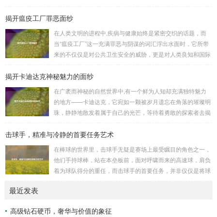
陷阵、排兵布阵，游戏中的每一场战斗都充满了变...
的二次觉醒，绽放出了更为耀眼的光芒。 守护者,自踏上这片
揭开瘟疫工厂罪恶面纱
大陆的那一刻起，便肩负着守护的重任，他们身躯魁梧，手持
巨盾，宛如一道不可逾越的城墙，为队友们遮风挡雨，抵御着
在人类文明的进程中,疾病与健康始终是紧密交织的话题，而
来自各方的邪恶势力，最初，他们凭借着基础的技能和坚定的
当“瘟疫工厂”这一充满罪恶与阴谋的词汇浮出水面时，它所带
意志，在一次次战斗中积累着经验，不断成长，无论是在阴森
来的不仅仅是对公共卫生安全的威胁，更是对人类良知和国际
恐怖的地下墓穴，还是在战火纷飞的前线战场，守...
秩序的严重挑战。 “瘟疫工厂”并非是自然形成的某种场所，而
揭开卡迪达克神秘魅力的面纱
是一些别有用心的势力为了实现其不可告人的目的，秘密设立
的进行生物武器研发和试验的地方，这些所谓的“工厂”，披着
在广袤而神秘的自然世界中,有一个鲜为人知却充满独特魅力
科学研究的外衣，实则干着违背人道、危害全球的勾当。 从
的地方——卡迪达克，它宛如一颗被岁月遗忘在角落的璀璨明
历史上看,生物武器的使用曾经给人类带来过惨痛的教训，在
珠，静静地散发着属于自己的光芒，等待着勇敢的探索者去揭
战争时期，某些国家就曾利用细菌、病毒...
开它那神秘的面纱。 卡迪达克位于一片偏远的地域,那里有着
击球手，精准与冷静的首要任务艺术
复杂多样的地形地貌，高耸入云的山脉连绵起伏，像是大自然
用巨手堆砌而成的巍峨屏障，山峰上终年积雪不化，在阳光的
在棒球的世界里，击球手无疑是赛场上最受瞩目的角色之一，
照耀下闪耀着刺眼的银光，仿佛是大自然赐予这片土地的皇
他们手持球棒，站在本垒板前，面对呼啸而来的高速球，肩负
冠，而山脚下，则是一片郁郁葱葱的森林，森林里树木种类繁
着为球队得分的重任，而击球手的首要任务，并非仅仅是将球
多，高大的乔木遮天蔽日，阳光只能透过枝叶的缝隙...
击出，而是在每一次击球过程中,完美融合精准与冷静。 精
最近发表
准，是击球手的核心技能，棒球比赛中，投手投出的球速度、
轨迹各不相同，有快速直球、变化莫测的曲线球，还有刁钻的
高级钻石硬币，奢华与价值的象征
滑球，击球手需要在极短的时间内，准确判断球的速度、方向