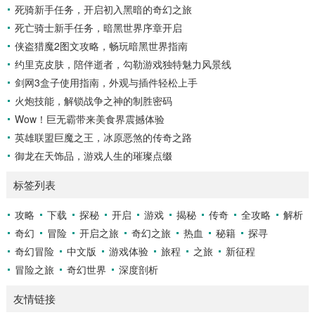
死骑新手任务，开启初入黑暗的奇幻之旅
和落点，然后调整自己的击球动作，这不仅要求击球手具备出
色的视力和反应能力,更需要大量的训练来培养对球...
死亡骑士新手任务，暗黑世界序章开启
侠盗猎魔2图文攻略，畅玩暗黑世界指南
约里克皮肤，陪伴逝者，勾勒游戏独特魅力风景线
剑网3盒子使用指南，外观与插件轻松上手
火炮技能，解锁战争之神的制胜密码
Wow！巨无霸带来美食界震撼体验
英雄联盟巨魔之王，冰原恶煞的传奇之路
御龙在天饰品，游戏人生的璀璨点缀
标签列表
攻略
下载
探秘
开启
游戏
揭秘
传奇
全攻略
解析
奇幻
冒险
开启之旅
奇幻之旅
热血
秘籍
探寻
奇幻冒险
中文版
游戏体验
旅程
之旅
新征程
冒险之旅
奇幻世界
深度剖析
友情链接