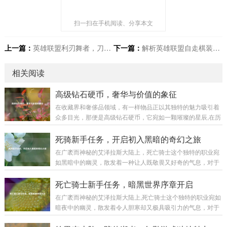
扫一扫在手机阅读、分享本文
上一篇：
英雄联盟利刃舞者，刀锋意志艾瑞莉娅
下一篇：
解析英雄联盟自走棋装备，决胜棋局关键法宝
相关阅读
高级钻石硬币，奢华与价值的象征
在收藏界和奢侈品领域，有一样物品正以其独特的魅力吸引着
众多目光，那便是高级钻石硬币，它宛如一颗璀璨的星辰,在历
史与现代的交织中散发着迷人的光芒。 高级钻石硬币并非普通
的货币，它是艺术与工艺的完美融合，从外观上看，每一枚高
死骑新手任务，开启初入黑暗的奇幻之旅
级钻石硬币都像是一件精心雕琢的艺术品，硬币的主体部分通
在广袤而神秘的艾泽拉斯大陆上，死亡骑士这个独特的职业宛
常由高品质的贵金属制成，如黄金、白银等，这些金属本身就
如黑暗中的幽灵，散发着一种让人既敬畏又好奇的气息，对于
具有极高的价值和质感，它们的表面被工匠们运用精妙的工艺
每一个初入这个职业世界的新手来说，死骑新手任务就像是一
进行处理，或许是细腻的磨砂效果，营造出一种低调的奢华；
把钥匙,开启了一段充满挑战与惊喜的奇幻之旅。 当你创建一个
死亡骑士新手任务，暗黑世界序章开启
又或许是镜面般的光洁,反射出耀眼的光芒。...
死亡骑士角色，从冰封王座的阴影中苏醒的那一刻起，新手任
在广袤而神秘的艾泽拉斯大陆上,死亡骑士这个独特的职业宛如
务便正式拉开了帷幕，首先映入眼帘的是那阴森恐怖的场景，
暗夜中的幽灵，散发着令人胆寒却又极具吸引力的气息，对于
周围弥漫着冰冷的雾气，荒芜的大地，残败的建筑，仿佛都在
新手玩家来说，死亡骑士的新手任务线就像是一扇通往黑暗力
诉说着曾经的惨烈战斗，这种压抑而独特的氛围,瞬间将玩家带