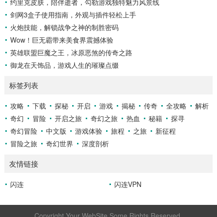
约里克皮肤，陪伴逝者，勾勒游戏独特魅力风景线
剑网3盒子使用指南，外观与插件轻松上手
火炮技能，解锁战争之神的制胜密码
Wow！巨无霸带来美食界震撼体验
英雄联盟巨魔之王，冰原恶煞的传奇之路
御龙在天饰品，游戏人生的璀璨点缀
标签列表
攻略
下载
探秘
开启
游戏
揭秘
传奇
全攻略
解析
奇幻
冒险
开启之旅
奇幻之旅
热血
秘籍
探寻
奇幻冒险
中文版
游戏体验
旅程
之旅
新征程
冒险之旅
奇幻世界
深度剖析
友情链接
闪连
闪连VPN
Copyright Your WebSite.Some Rights Reserved.