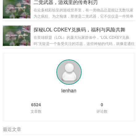
珠,为玩家们的游戏体验增添了别样的光彩。 御龙在天饰品不仅
二觉武器，游戏里的传奇利刃
一座小山丘，那金黄酥...
仅是一种装饰，更是实力与身份的象征，从最初级的简单饰品
在众多精彩纷呈的游戏世界里，有一类物品总是能让无数玩家
到高级的珍稀饰品，每一件都承载着玩家的心血与努力，当玩
为之疯狂、为之痴迷，那便是二觉武器，它不仅仅是一件简单
家初入游戏，那些基础的饰品或许只能提供一些微不足道的属
的装备，更是玩家们在游戏征程中的荣耀象征,是实力的具象化
性加成，但它们却是玩家踏上征程的起点，陪伴着玩家在新手
体现。 二觉武器往往伴随着角色的二次觉醒而出现，当玩家历
探秘LOL CDKEY兑换码，福利与风险共舞
村蹒跚学步,逐渐熟悉这个陌生而又充满魅力的...
经千辛万苦，将角色培养到一定阶段，解锁二次觉醒的那一
在英雄联盟（LOL）的庞大玩家群体中，“LOL CDKEY兑换
刻，二觉武器就如同神秘宝藏一般，在游戏的迷雾中逐渐露出
码”无疑是一个备受关注的话题，这些神秘的代码，就像是通往
它的锋芒，它的出现，标志着角色进入了一个全新的境界,拥有
游戏宝藏世界的钥匙，吸引着无数玩家去追寻和探索。 CDKE
了更强大的能力和更独特的玩法。 从外观上来看，二觉武器无
Y兑换码,就是一串由字母和数字组成的代码，玩家可以在英雄
疑是游戏美术设计的精华所在，每一把二觉...
联盟官方指定的兑换页面输入这些代码，从而获得各种游戏内
的奖励，这些奖励可谓丰富多彩，从稀有的英雄皮肤、珍贵的
英雄角色，到各种游戏道具和加成，应有尽有，对于玩家而
言，一个有效的CDKEY兑换码就像是一份意外之喜，能让他们
在游戏中获得更多的乐趣和优势...
lenhan
6524
0
文章数
评论数
最近文章