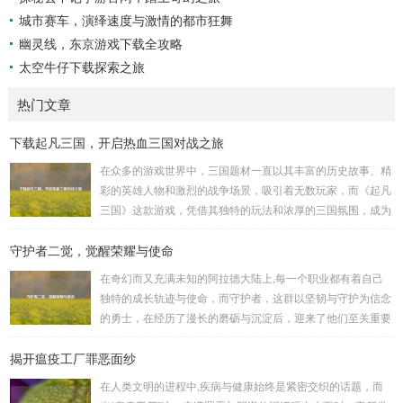
城市赛车，演绎速度与激情的都市狂舞
幽灵线，东京游戏下载全攻略
太空牛仔下载探索之旅
热门文章
下载起凡三国，开启热血三国对战之旅
在众多的游戏世界中，三国题材一直以其丰富的历史故事、精
彩的英雄人物和激烈的战争场景，吸引着无数玩家，而《起凡
三国》这款游戏，凭借其独特的玩法和浓厚的三国氛围，成为
了许多三国游戏爱好者的心头好，就让我们一起来了解一下如
守护者二觉，觉醒荣耀与使命
何进行起凡三国下载,开启一段热血的三国对战之旅。 《起凡
三国》为玩家们构建了一个充满激情与挑战的三国战场，你可
在奇幻而又充满未知的阿拉德大陆上,每一个职业都有着自己
以化身为三国时期的知名将领，如勇猛无双的吕布、足智多谋
独特的成长轨迹与使命，而守护者，这群以坚韧与守护为信念
的诸葛亮、忠义双全的关羽等，率领自己的军队在战场上冲锋
的勇士，在经历了漫长的磨砺与沉淀后，迎来了他们至关重要
陷阵、排兵布阵，游戏中的每一场战斗都充满了变...
的二次觉醒，绽放出了更为耀眼的光芒。 守护者,自踏上这片
揭开瘟疫工厂罪恶面纱
大陆的那一刻起，便肩负着守护的重任，他们身躯魁梧，手持
巨盾，宛如一道不可逾越的城墙，为队友们遮风挡雨，抵御着
在人类文明的进程中,疾病与健康始终是紧密交织的话题，而
来自各方的邪恶势力，最初，他们凭借着基础的技能和坚定的