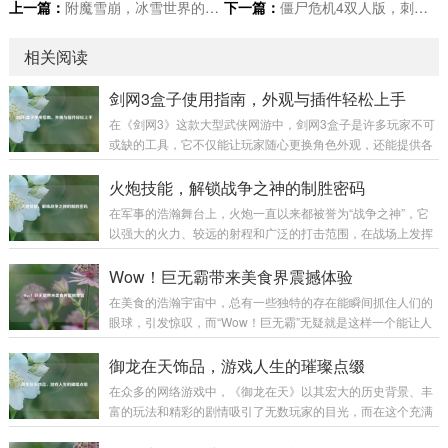
上一篇：
附魔雪崩，冰雪世界的神秘力量
下一篇：
僵尸危机4双人版，刺激合作冒险来袭
相关阅读
剑网3盒子使用指南，外观与插件轻松上手
在《剑网3》这款大型武侠网游中，剑网3盒子是许多玩家不可
或缺的工具，它不仅能让玩家随心更换角色外观，还能提供各
种实用插件，极大地提升游戏体验,下面就为大家详细介绍剑网
3盒子的使用方法。 下载与安装 你需要前往剑网3盒子的官方
火炮技能，解锁战争之神的制胜密码
网站，在搜索引擎中输入“剑网3盒子”，认准官方标识的网站进
在军事的浩瀚舞台上，火炮一直以来都被誉为“战争之神”，它
入，在官网首页，通常会有醒目的“下载”按钮，点击后选择适
以强大的火力、较远的射程和广泛的打击范围，在战场上发挥
合你系统的版本进行下载，下载完成后，找到安装包文件，双
着举足轻重的作用，而火炮技能，则是让这尊“战争之神”真正
击运行，按照安装向导的提示，选择安装路径，一般建议不要
展现威力的制胜密码。 火炮技能涵盖了多个方面，从最基础的
Wow！巨无霸带来美食界震撼体验
安装在系统盘，以免影响电脑性能...
操作技能到复杂的战术运用,每一个环节都决定着火炮在战场上
在美食的浩瀚宇宙中，总有一些独特的存在能瞬间抓住人们的
能否发挥出最大效能。 操作技能是火炮技能的基石，一名合格
眼球，引发惊叹，而“Wow！巨无霸”无疑就是这样一个能让人
的火炮手，首先要熟练掌握火炮的装填、瞄准和发射等基本操
发出由衷赞叹的美食奇迹。 “Wow！巨无霸”，单是这个名字就
作，装填看似简单，实则大有学问，不同类型的炮弹有不同的
充满了魔力。“Wow”代表着惊叹、震撼，而“巨无霸”则明确了
御龙在天饰品，游戏人生的璀璨点缀
装填方式和要求，装填的速度和准确性...
它的体量与霸气，当它第一次出现在人们的视野中时，那种视
在众多的网络游戏中，《御龙在天》以其宏大的历史背景、丰
觉上的冲击感就如同看到一座美食小山般，让人忍不住脱口而
富的玩法和精彩的剧情吸引了无数玩家的目光，而在这个充满
出“Wow”。 从外观来看，“Wow！巨无霸”拥有令人咋舌的尺
热血与激情的游戏世界里，御龙在天饰品宛如一颗颗璀璨的明
寸，它比普通的汉堡要大上好几圈，面包胚高高隆起，仿佛是