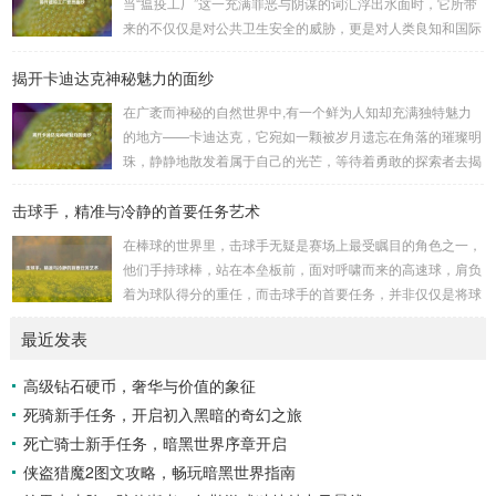
当“瘟疫工厂”这一充满罪恶与阴谋的词汇浮出水面时，它所带
意志，在一次次战斗中积累着经验，不断成长，无论是在阴森
来的不仅仅是对公共卫生安全的威胁，更是对人类良知和国际
恐怖的地下墓穴，还是在战火纷飞的前线战场，守...
秩序的严重挑战。 “瘟疫工厂”并非是自然形成的某种场所，而
揭开卡迪达克神秘魅力的面纱
是一些别有用心的势力为了实现其不可告人的目的，秘密设立
的进行生物武器研发和试验的地方，这些所谓的“工厂”，披着
在广袤而神秘的自然世界中,有一个鲜为人知却充满独特魅力
科学研究的外衣，实则干着违背人道、危害全球的勾当。 从
的地方——卡迪达克，它宛如一颗被岁月遗忘在角落的璀璨明
历史上看,生物武器的使用曾经给人类带来过惨痛的教训，在
珠，静静地散发着属于自己的光芒，等待着勇敢的探索者去揭
战争时期，某些国家就曾利用细菌、病毒...
开它那神秘的面纱。 卡迪达克位于一片偏远的地域,那里有着
击球手，精准与冷静的首要任务艺术
复杂多样的地形地貌，高耸入云的山脉连绵起伏，像是大自然
用巨手堆砌而成的巍峨屏障，山峰上终年积雪不化，在阳光的
在棒球的世界里，击球手无疑是赛场上最受瞩目的角色之一，
照耀下闪耀着刺眼的银光，仿佛是大自然赐予这片土地的皇
他们手持球棒，站在本垒板前，面对呼啸而来的高速球，肩负
冠，而山脚下，则是一片郁郁葱葱的森林，森林里树木种类繁
着为球队得分的重任，而击球手的首要任务，并非仅仅是将球
多，高大的乔木遮天蔽日，阳光只能透过枝叶的缝隙...
击出，而是在每一次击球过程中,完美融合精准与冷静。 精
最近发表
准，是击球手的核心技能，棒球比赛中，投手投出的球速度、
轨迹各不相同，有快速直球、变化莫测的曲线球，还有刁钻的
高级钻石硬币，奢华与价值的象征
滑球，击球手需要在极短的时间内，准确判断球的速度、方向
死骑新手任务，开启初入黑暗的奇幻之旅
和落点，然后调整自己的击球动作，这不仅要求击球手具备出
色的视力和反应能力,更需要大量的训练来培养对球...
死亡骑士新手任务，暗黑世界序章开启
侠盗猎魔2图文攻略，畅玩暗黑世界指南