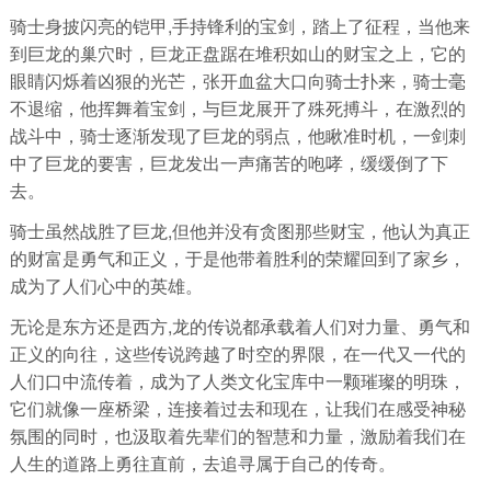
骑士身披闪亮的铠甲,手持锋利的宝剑，踏上了征程，当他来
到巨龙的巢穴时，巨龙正盘踞在堆积如山的财宝之上，它的
眼睛闪烁着凶狠的光芒，张开血盆大口向骑士扑来，骑士毫
不退缩，他挥舞着宝剑，与巨龙展开了殊死搏斗，在激烈的
战斗中，骑士逐渐发现了巨龙的弱点，他瞅准时机，一剑刺
中了巨龙的要害，巨龙发出一声痛苦的咆哮，缓缓倒了下
去。
骑士虽然战胜了巨龙,但他并没有贪图那些财宝，他认为真正
的财富是勇气和正义，于是他带着胜利的荣耀回到了家乡，
成为了人们心中的英雄。
无论是东方还是西方,龙的传说都承载着人们对力量、勇气和
正义的向往，这些传说跨越了时空的界限，在一代又一代的
人们口中流传着，成为了人类文化宝库中一颗璀璨的明珠，
它们就像一座桥梁，连接着过去和现在，让我们在感受神秘
氛围的同时，也汲取着先辈们的智慧和力量，激励着我们在
人生的道路上勇往直前，去追寻属于自己的传奇。