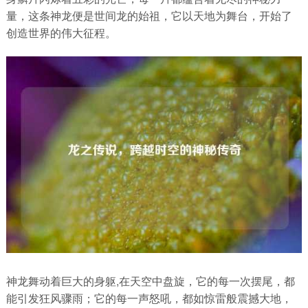
量，这条神龙便是世间龙的始祖，它以天地为舞台，开始了
创造世界的伟大征程。
神龙舞动着巨大的身躯,在天空中盘旋，它的每一次摆尾，都
能引发狂风骤雨；它的每一声怒吼，都如惊雷般震撼大地，