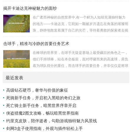
秩序的严重挑战。 “瘟疫工厂”并非是自然形成的某种场所，而
揭开卡迪达克神秘魅力的面纱
是一些别有用心的势力为了实现其不可告人的目的，秘密设立
的进行生物武器研发和试验的地方，这些所谓的“工厂”，披着
在广袤而神秘的自然世界中,有一个鲜为人知却充满独特魅力
科学研究的外衣，实则干着违背人道、危害全球的勾当。 从
的地方——卡迪达克，它宛如一颗被岁月遗忘在角落的璀璨明
历史上看,生物武器的使用曾经给人类带来过惨痛的教训，在
珠，静静地散发着属于自己的光芒，等待着勇敢的探索者去揭
战争时期，某些国家就曾利用细菌、病毒...
开它那神秘的面纱。 卡迪达克位于一片偏远的地域,那里有着
击球手，精准与冷静的首要任务艺术
复杂多样的地形地貌，高耸入云的山脉连绵起伏，像是大自然
用巨手堆砌而成的巍峨屏障，山峰上终年积雪不化，在阳光的
在棒球的世界里，击球手无疑是赛场上最受瞩目的角色之一，
照耀下闪耀着刺眼的银光，仿佛是大自然赐予这片土地的皇
他们手持球棒，站在本垒板前，面对呼啸而来的高速球，肩负
冠，而山脚下，则是一片郁郁葱葱的森林，森林里树木种类繁
着为球队得分的重任，而击球手的首要任务，并非仅仅是将球
多，高大的乔木遮天蔽日，阳光只能透过枝叶的缝隙...
击出，而是在每一次击球过程中,完美融合精准与冷静。 精
最近发表
准，是击球手的核心技能，棒球比赛中，投手投出的球速度、
轨迹各不相同，有快速直球、变化莫测的曲线球，还有刁钻的
高级钻石硬币，奢华与价值的象征
滑球，击球手需要在极短的时间内，准确判断球的速度、方向
死骑新手任务，开启初入黑暗的奇幻之旅
和落点，然后调整自己的击球动作，这不仅要求击球手具备出
色的视力和反应能力,更需要大量的训练来培养对球...
死亡骑士新手任务，暗黑世界序章开启
侠盗猎魔2图文攻略，畅玩暗黑世界指南
约里克皮肤，陪伴逝者，勾勒游戏独特魅力风景线
剑网3盒子使用指南，外观与插件轻松上手