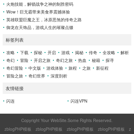
火炮技能，解锁战争之神的制胜密码
Wow！巨无霸带来美食界震撼体验
英雄联盟巨魔之王，冰原恶煞的传奇之路
御龙在天饰品，游戏人生的璀璨点缀
标签列表
攻略
下载
探秘
开启
游戏
揭秘
传奇
全攻略
解析
奇幻
冒险
开启之旅
奇幻之旅
热血
秘籍
探寻
奇幻冒险
中文版
游戏体验
旅程
之旅
新征程
冒险之旅
奇幻世界
深度剖析
友情链接
闪连
闪连VPN
Copyright Your WebSite.Some Rights Reserved.
zblogPHP模板
zblogPHP模板
zblogPHP模板
zblogPHP模板
z