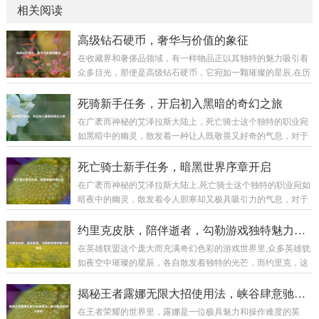
相关阅读
高级钻石硬币，奢华与价值的象征
在收藏界和奢侈品领域，有一样物品正以其独特的魅力吸引着
众多目光，那便是高级钻石硬币，它宛如一颗璀璨的星辰,在历
史与现代的交织中散发着迷人的光芒。 高级钻石硬币并非普通
的货币，它是艺术与工艺的完美融合，从外观上看，每一枚高
死骑新手任务，开启初入黑暗的奇幻之旅
级钻石硬币都像是一件精心雕琢的艺术品，硬币的主体部分通
在广袤而神秘的艾泽拉斯大陆上，死亡骑士这个独特的职业宛
常由高品质的贵金属制成，如黄金、白银等，这些金属本身就
如黑暗中的幽灵，散发着一种让人既敬畏又好奇的气息，对于
具有极高的价值和质感，它们的表面被工匠们运用精妙的工艺
每一个初入这个职业世界的新手来说，死骑新手任务就像是一
进行处理，或许是细腻的磨砂效果，营造出一种低调的奢华；
把钥匙,开启了一段充满挑战与惊喜的奇幻之旅。 当你创建一个
死亡骑士新手任务，暗黑世界序章开启
又或许是镜面般的光洁,反射出耀眼的光芒。...
死亡骑士角色，从冰封王座的阴影中苏醒的那一刻起，新手任
在广袤而神秘的艾泽拉斯大陆上,死亡骑士这个独特的职业宛如
务便正式拉开了帷幕，首先映入眼帘的是那阴森恐怖的场景，
暗夜中的幽灵，散发着令人胆寒却又极具吸引力的气息，对于
周围弥漫着冰冷的雾气，荒芜的大地，残败的建筑，仿佛都在
新手玩家来说，死亡骑士的新手任务线就像是一扇通往黑暗力
诉说着曾经的惨烈战斗，这种压抑而独特的氛围,瞬间将玩家带
量世界的大门，引领着他们开启一段充满奇幻与挑战的旅程。
约里克皮肤，陪伴逝者，勾勒游戏独特魅力风景线
入了一个与其他职业截然不同的世界。 第...
当玩家创建死亡骑士角色后,首先会置身于一个阴森恐怖的场景
在英雄联盟这个庞大而充满奇幻色彩的游戏世界里,众多英雄犹
之中，这里弥漫着腐臭的气息，灰暗的天空下是一片荒芜的焦
如夜空中璀璨的星辰，各自散发着独特的光芒，而约里克，这
土，残垣断壁间不时有幽灵般的生物飘荡而过，新手任务就在
位守墓人英雄，以其神秘、暗黑的风格吸引了不少玩家的目
这样的氛围中拉开了帷幕，这不仅仅是一场简单的任务体验，
光，他的那些精美皮肤更是在游戏中为玩家带来了别样的体
揭秘王者露娜无限大招使用法，峡谷肆意驰骋不是梦！
更是一次深入了解死亡骑士背景故事和职业特...
验。 约里克的原始皮肤自带一种阴森的气息,他身着黑色的长
在王者荣耀的世界里，露娜是一位极具魅力和操作难度的英
袍，头戴破旧的帽子，手中那巨大的墓园铲仿佛能轻易地掘开