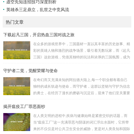
虚空先知连招技巧深度剖析
英雄杀三足鼎立，乱世之中竞风流
热门文章
下载起凡三国，开启热血三国对战之旅
在众多的游戏世界中，三国题材一直以其丰富的历史故事、精
彩的英雄人物和激烈的战争场景，吸引着无数玩家，而《起凡
三国》这款游戏，凭借其独特的玩法和浓厚的三国氛围，成为
了许多三国游戏爱好者的心头好，就让我们一起来了解一下如
守护者二觉，觉醒荣耀与使命
何进行起凡三国下载,开启一段热血的三国对战之旅。 《起凡
三国》为玩家们构建了一个充满激情与挑战的三国战场，你可
在奇幻而又充满未知的阿拉德大陆上,每一个职业都有着自己
以化身为三国时期的知名将领，如勇猛无双的吕布、足智多谋
独特的成长轨迹与使命，而守护者，这群以坚韧与守护为信念
的诸葛亮、忠义双全的关羽等，率领自己的军队在战场上冲锋
的勇士，在经历了漫长的磨砺与沉淀后，迎来了他们至关重要
陷阵、排兵布阵，游戏中的每一场战斗都充满了变...
的二次觉醒，绽放出了更为耀眼的光芒。 守护者,自踏上这片
揭开瘟疫工厂罪恶面纱
大陆的那一刻起，便肩负着守护的重任，他们身躯魁梧，手持
巨盾，宛如一道不可逾越的城墙，为队友们遮风挡雨，抵御着
在人类文明的进程中,疾病与健康始终是紧密交织的话题，而
来自各方的邪恶势力，最初，他们凭借着基础的技能和坚定的
当“瘟疫工厂”这一充满罪恶与阴谋的词汇浮出水面时，它所带
意志，在一次次战斗中积累着经验，不断成长，无论是在阴森
来的不仅仅是对公共卫生安全的威胁，更是对人类良知和国际
恐怖的地下墓穴，还是在战火纷飞的前线战场，守...