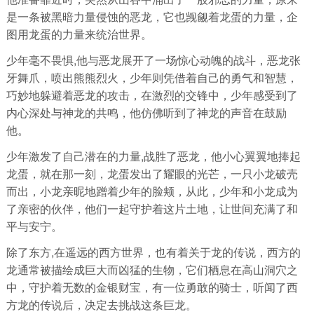
是一条被黑暗力量侵蚀的恶龙，它也觊觎着龙蛋的力量，企
图用龙蛋的力量来统治世界。
少年毫不畏惧,他与恶龙展开了一场惊心动魄的战斗，恶龙张
牙舞爪，喷出熊熊烈火，少年则凭借着自己的勇气和智慧，
巧妙地躲避着恶龙的攻击，在激烈的交锋中，少年感受到了
内心深处与神龙的共鸣，他仿佛听到了神龙的声音在鼓励
他。
少年激发了自己潜在的力量,战胜了恶龙，他小心翼翼地捧起
龙蛋，就在那一刻，龙蛋发出了耀眼的光芒，一只小龙破壳
而出，小龙亲昵地蹭着少年的脸颊，从此，少年和小龙成为
了亲密的伙伴，他们一起守护着这片土地，让世间充满了和
平与安宁。
除了东方,在遥远的西方世界，也有着关于龙的传说，西方的
龙通常被描绘成巨大而凶猛的生物，它们栖息在高山洞穴之
中，守护着无数的金银财宝，有一位勇敢的骑士，听闻了西
方龙的传说后，决定去挑战这条巨龙。