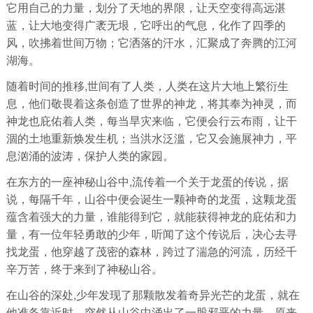
它用自己的力量，划分了天地的界限，让天空变得高远湛
蓝，让大地变得广袤无垠，它呼出的气息，化作了四季的
风，吹拂着世间万物；它洒落的汗水，汇聚成了奔腾的江河
湖海。
随着时间的推移,世间有了人类，人类在这片大地上繁衍生
息，他们敬畏着这条创造了世界的神龙，将其奉为神灵，而
神龙也庇佑着人类，每当旱灾来临，它便会行云布雨，让干
涸的土地重新焕发生机；当洪水泛滥，它又会施展神力，平
息汹涌的波涛，保护人类的家园。
在东方的一座神秘山谷中,流传着一个关于龙蛋的传说，据
说，每隔千年，山谷中便会诞生一颗神奇的龙蛋，这颗龙蛋
蕴含着强大的力量，谁能得到它，就能获得神龙的庇佑和力
量，有一位年轻勇敢的少年，听闻了这个传说后，决心去寻
找龙蛋，他穿越了茂密的森林，跨过了湍急的河流，历经千
辛万苦，终于来到了神秘山谷。
在山谷的深处,少年发现了那颗散发着奇异光芒的龙蛋，就在
他准备靠近时，突然从山谷中涌出了一股邪恶的力量，原来