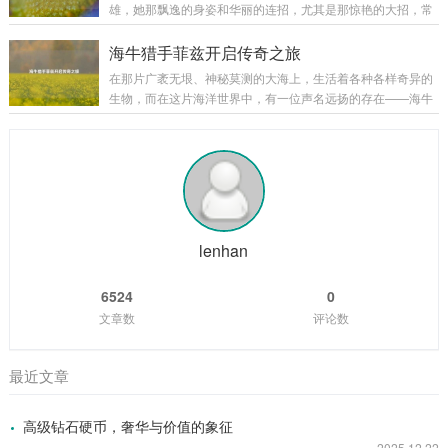
雄，她那飘逸的身姿和华丽的连招，尤其是那惊艳的大招，常
坟墓，召唤出墓穴中的亡魂，他的技能特效也与整体风格相契
常能在团战中创造出以少胜多的奇迹，要想熟练掌握露娜的大
合，召唤出的灵体如同从黑暗深渊中涌出的幽灵，在战场上肆
招无限使用，并非易事，下面,就让我们一起来揭开其中的奥
海牛猎手菲兹开启传奇之旅
意穿梭，为他的战斗增添了一份恐怖与神秘，原始皮...
秘。 理解露娜大招机制 露娜的大招“新月突击”，是她核心的技
在那片广袤无垠、神秘莫测的大海上，生活着各种各样奇异的
能，该技能能让露娜向指定目标发起突击，造成法术伤害，在
生物，而在这片海洋世界中，有一位声名远扬的存在——海牛
释放大招后的一段时间内，如果露娜命中了敌方英雄、野怪或
猎手菲兹。 菲兹是一个身材矫健、眼神锐利的年轻猎手，他自
者小兵，就可以再次使用大招，这就是露娜能够实现无限连招
幼生长在海边的小渔村，从小就对大海有着一种特殊的情感和
的基础，只要露娜在大招的冷却时间内，能够...
敬畏，他常常听村里的老人们讲述着大海里那些神奇生物的故
事，其中海牛的传说最让他着迷，海牛，这种体型庞大却性情
温和的生物，在大海的深处悠然生活，它们的肉据说美味无
比，它们的皮更是有着极高的价值，菲兹在心中暗暗立下了成
为一名出色海牛猎手的志向。 随着时间的推移,...
lenhan
6524
0
文章数
评论数
最近文章
高级钻石硬币，奢华与价值的象征
2025.12.22