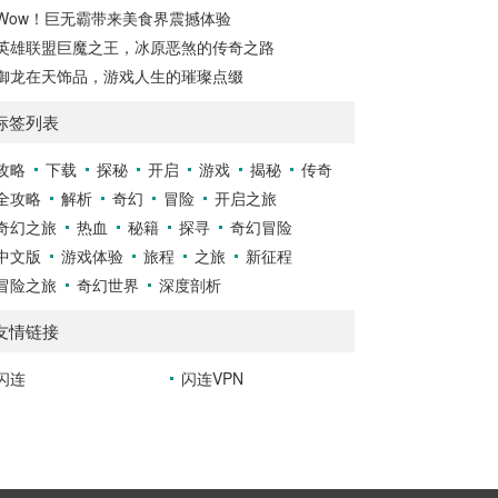
Wow！巨无霸带来美食界震撼体验
英雄联盟巨魔之王，冰原恶煞的传奇之路
御龙在天饰品，游戏人生的璀璨点缀
标签列表
攻略
下载
探秘
开启
游戏
揭秘
传奇
全攻略
解析
奇幻
冒险
开启之旅
奇幻之旅
热血
秘籍
探寻
奇幻冒险
中文版
游戏体验
旅程
之旅
新征程
冒险之旅
奇幻世界
深度剖析
友情链接
闪连
闪连VPN