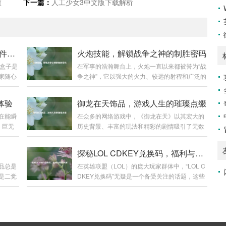
旅
下一篇：
人工少女3中文版下载解析
剑网3盒子使用指南，外观与插件轻松上手
火炮技能，解锁战争之神的制胜密码
3盒子是
在军事的浩瀚舞台上，火炮一直以来都被誉为“战
家随心
争之神”，它以强大的火力、较远的射程和广泛的
极大地
打击范围，在战场上发挥着举足轻重的作用，而
3盒子
火炮技能，则是让这尊“战争之神”真正展现威力
体验
御龙在天饰品，游戏人生的璀璨点缀
网3盒子
的制胜密码。 火炮技能涵盖了多个方面，从最基
在能瞬
在众多的网络游戏中，《御龙在天》以其宏大的
子”，认
础的操作技能到复杂的战术运用,每一个环节都决
！巨无
历史背景、丰富的玩法和精彩的剧情吸引了无数
常会有
定着火炮在战场上能否发挥出最大效能。 操作技
叹的美食
玩家的目光，而在这个充满热血与激情的游戏世
统的版
能是火炮技能的基石，一名合格的火炮手，首先
就充满了
界里，御龙在天饰品宛如一颗颗璀璨的明珠,为玩
件，双
要熟练掌握火炮的装填、瞄准和发射等基本操
探秘LOL CDKEY兑换码，福利与风险共舞
霸”则
家们的游戏体验增添了别样的光彩。 御龙在天饰
路径，
作，装填看似简单，实则大有学问，不同类型的
品总是
在英雄联盟（LOL）的庞大玩家群体中，“LOL C
在人们
品不仅仅是一种装饰，更是实力与身份的象征，
脑性
炮弹有不同的装填方式和要求，装填的速度和准
是二觉
DKEY兑换码”无疑是一个备受关注的话题，这些
看到一
从最初级的简单饰品到高级的珍稀饰品，每一件
确性...
玩家们
神秘的代码，就像是通往游戏宝藏世界的钥匙，
”。 从
都承载着玩家的心血与努力，当玩家初入游戏，
化体现。
吸引着无数玩家去追寻和探索。 CDKEY兑换码,
的尺
那些基础的饰品或许只能提供一些微不足道的属
现，当
就是一串由字母和数字组成的代码，玩家可以在
胚高高
性加成，但它们却是玩家踏上征程的起点，陪伴
段，解
英雄联盟官方指定的兑换页面输入这些代码，从
着玩家在新手村蹒跚学步,逐渐熟悉这个陌生而又