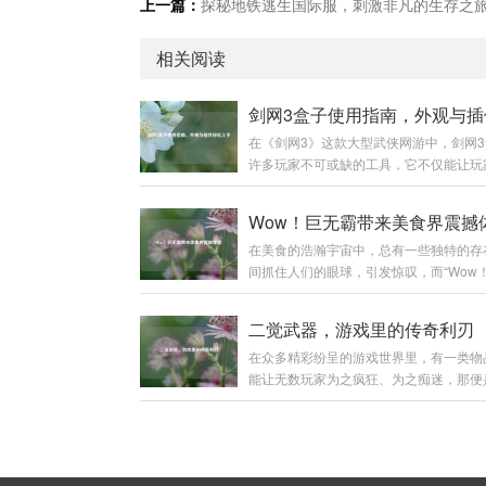
上一篇：
探秘地铁逃生国际服，刺激非凡的生存之
相关阅读
在《剑网3》这款大型武侠网游中，剑网
许多玩家不可或缺的工具，它不仅能让玩
更换角色外观，还能提供各种实用插件，
提升游戏体验,下面就为大家详细介绍剑网
Wow！巨无霸带来美食界震撼
的使用方法。 下载与安装 你需要前往剑
在美食的浩瀚宇宙中，总有一些独特的存
的官方网站，在搜索引擎中输入“剑网3盒
间抓住人们的眼球，引发惊叹，而“Wow
准官方标识的网站进入，在官网首页，通
霸”无疑就是这样一个能让人发出由衷赞
醒目的“下载”按钮，点击后选择适合你系
奇迹。 “Wow！巨无霸”，单是这个名字
本进行下载，下载完成后，找到安装包文
二觉武器，游戏里的传奇利刃
魔力。“Wow”代表着惊叹、震撼，而“巨无
击运行，按照安装向导的提示，选择安装
在众多精彩纷呈的游戏世界里，有一类物
明确了它的体量与霸气，当它第一次出现
一般建议不要安装在系统盘，以免影响电
能让无数玩家为之疯狂、为之痴迷，那便
的视野中时，那种视觉上的冲击感就如同
能...
武器，它不仅仅是一件简单的装备，更是
座美食小山般，让人忍不住脱口而出“Wow
在游戏征程中的荣耀象征,是实力的具象
外观来看，“Wow！巨无霸”拥有令人咋舌
二觉武器往往伴随着角色的二次觉醒而出
寸，它比普通的汉堡要大上好几圈，面包
玩家历经千辛万苦，将角色培养到一定阶
隆起，仿佛是一座小山丘，那金黄酥...