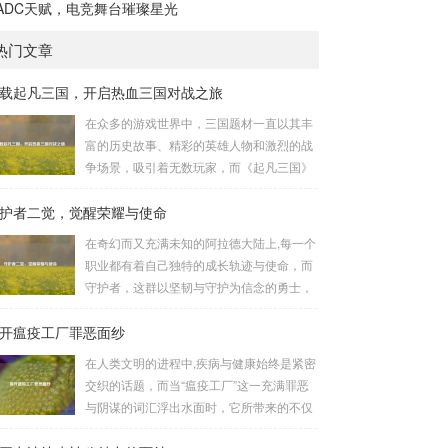
ADC天赋，电竞舞台璀璨星光
热门文章
载起凡三国，开启热血三国对战之旅
在众多的游戏世界中，三国题材一直以其丰
富的历史故事、精彩的英雄人物和激烈的战
争场景，吸引着无数玩家，而《起凡三国》
这款游戏，凭借其独特的玩法和浓厚的三国
护者二觉，觉醒荣耀与使命
氛围，成为了许多三国游戏爱好者的心头
好，就让我们一起来了解一下如何进行起凡
在奇幻而又充满未知的阿拉德大陆上,每一个
三国下载,开启一段热血的三国对战之旅。
职业都有着自己独特的成长轨迹与使命，而
《起凡三国》为玩家们构建了一个充满激情
守护者，这群以坚韧与守护为信念的勇士，
与挑战的三国战场，你可以化身为三国时期
在经历了漫长的磨砺与沉淀后，迎来了他们
的知名将领，如勇猛无双的吕布、足智多谋
开瘟疫工厂罪恶面纱
至关重要的二次觉醒，绽放出了更为耀眼的
的诸葛亮、忠义双全的关羽等，率领自己的
光芒。 守护者,自踏上这片大陆的那一刻
在人类文明的进程中,疾病与健康始终是紧密
军队在战场上冲锋陷阵、排兵布阵，游戏中
起，便肩负着守护的重任，他们身躯魁梧，
交织的话题，而当“瘟疫工厂”这一充满罪恶
的每一场战斗都充满了变...
手持巨盾，宛如一道不可逾越的城墙，为队
与阴谋的词汇浮出水面时，它所带来的不仅
友们遮风挡雨，抵御着来自各方的邪恶势
仅是对公共卫生安全的威胁，更是对人类良
力，最初，他们凭借着基础的技能和坚定的