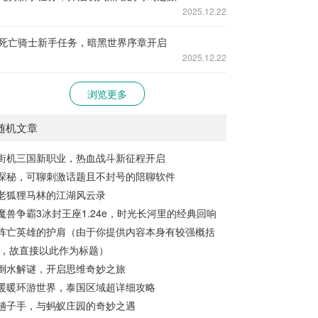
2025.12.22
死亡骑士新手任务，暗黑世界序章开启
2025.12.22
浏览更多
随机文章
街机三国新职业，热血战斗新征程开启
探秘，可聊刺激话题且不封号的陪聊软件
老狐狸马林的江湖风云录
魔兽争霸3冰封王座1.24e，时光长河里的经典回响
阵亡英雄的护肩（由于你提供内容本身有较强概括
，故直接以此作为标题）
倒水解谜，开启思维奇妙之旅
暖暖环游世界，泰国区域超详细攻略
趟子手，与蚂蚁庄园的奇妙之遇