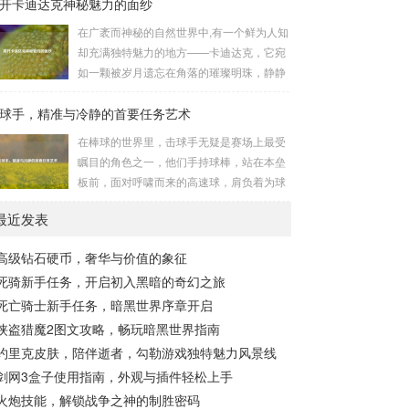
开卡迪达克神秘魅力的面纱
知和国际秩序的严重挑战。 “瘟疫工厂”并非
意志，在一次次战斗中积累着经验，不断成
是自然形成的某种场所，而是一些别有用心
在广袤而神秘的自然世界中,有一个鲜为人知
长，无论是在阴森恐怖的地下墓穴，还是在
的势力为了实现其不可告人的目的，秘密设
却充满独特魅力的地方——卡迪达克，它宛
战火纷飞的前线战场，守...
立的进行生物武器研发和试验的地方，这些
如一颗被岁月遗忘在角落的璀璨明珠，静静
所谓的“工厂”，披着科学研究的外衣，实则
地散发着属于自己的光芒，等待着勇敢的探
干着违背人道、危害全球的勾当。 从历史上
球手，精准与冷静的首要任务艺术
索者去揭开它那神秘的面纱。 卡迪达克位于
看,生物武器的使用曾经给人类带来过惨痛的
一片偏远的地域,那里有着复杂多样的地形地
在棒球的世界里，击球手无疑是赛场上最受
教训，在战争时期，某些国家就曾利用细
貌，高耸入云的山脉连绵起伏，像是大自然
瞩目的角色之一，他们手持球棒，站在本垒
菌、病毒...
用巨手堆砌而成的巍峨屏障，山峰上终年积
板前，面对呼啸而来的高速球，肩负着为球
雪不化，在阳光的照耀下闪耀着刺眼的银
队得分的重任，而击球手的首要任务，并非
光，仿佛是大自然赐予这片土地的皇冠，而
最近发表
仅仅是将球击出，而是在每一次击球过程中,
山脚下，则是一片郁郁葱葱的森林，森林里
完美融合精准与冷静。 精准，是击球手的核
树木种类繁多，高大的乔木遮天蔽日，阳光
高级钻石硬币，奢华与价值的象征
心技能，棒球比赛中，投手投出的球速度、
只能透过枝叶的缝隙...
死骑新手任务，开启初入黑暗的奇幻之旅
轨迹各不相同，有快速直球、变化莫测的曲
线球，还有刁钻的滑球，击球手需要在极短
死亡骑士新手任务，暗黑世界序章开启
的时间内，准确判断球的速度、方向和落
侠盗猎魔2图文攻略，畅玩暗黑世界指南
点，然后调整自己的击球动作，这不仅要求
约里克皮肤，陪伴逝者，勾勒游戏独特魅力风景线
击球手具备出色的视力和反应能力,更需要大
剑网3盒子使用指南，外观与插件轻松上手
量的训练来培养对球...
火炮技能，解锁战争之神的制胜密码