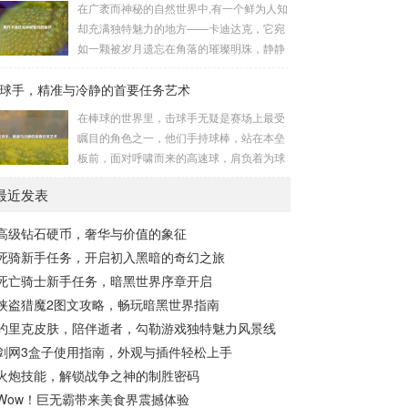
在广袤而神秘的自然世界中,有一个鲜为人知
长，无论是在阴森恐怖的地下墓穴，还是在
的势力为了实现其不可告人的目的，秘密设
却充满独特魅力的地方——卡迪达克，它宛
战火纷飞的前线战场，守...
立的进行生物武器研发和试验的地方，这些
如一颗被岁月遗忘在角落的璀璨明珠，静静
所谓的“工厂”，披着科学研究的外衣，实则
地散发着属于自己的光芒，等待着勇敢的探
干着违背人道、危害全球的勾当。 从历史上
球手，精准与冷静的首要任务艺术
索者去揭开它那神秘的面纱。 卡迪达克位于
看,生物武器的使用曾经给人类带来过惨痛的
一片偏远的地域,那里有着复杂多样的地形地
在棒球的世界里，击球手无疑是赛场上最受
教训，在战争时期，某些国家就曾利用细
貌，高耸入云的山脉连绵起伏，像是大自然
瞩目的角色之一，他们手持球棒，站在本垒
菌、病毒...
用巨手堆砌而成的巍峨屏障，山峰上终年积
板前，面对呼啸而来的高速球，肩负着为球
雪不化，在阳光的照耀下闪耀着刺眼的银
队得分的重任，而击球手的首要任务，并非
光，仿佛是大自然赐予这片土地的皇冠，而
最近发表
仅仅是将球击出，而是在每一次击球过程中,
山脚下，则是一片郁郁葱葱的森林，森林里
完美融合精准与冷静。 精准，是击球手的核
树木种类繁多，高大的乔木遮天蔽日，阳光
高级钻石硬币，奢华与价值的象征
心技能，棒球比赛中，投手投出的球速度、
只能透过枝叶的缝隙...
死骑新手任务，开启初入黑暗的奇幻之旅
轨迹各不相同，有快速直球、变化莫测的曲
线球，还有刁钻的滑球，击球手需要在极短
死亡骑士新手任务，暗黑世界序章开启
的时间内，准确判断球的速度、方向和落
侠盗猎魔2图文攻略，畅玩暗黑世界指南
点，然后调整自己的击球动作，这不仅要求
约里克皮肤，陪伴逝者，勾勒游戏独特魅力风景线
击球手具备出色的视力和反应能力,更需要大
剑网3盒子使用指南，外观与插件轻松上手
量的训练来培养对球...
火炮技能，解锁战争之神的制胜密码
Wow！巨无霸带来美食界震撼体验