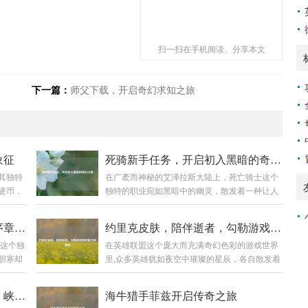
扫一扫在手机阅读、分享本文
下一篇：
师父下载，开启奇幻求知之旅
象征
死骑新手任务，开启初入黑暗的奇幻之旅
其独特
在广袤而神秘的艾泽拉斯大陆上，死亡骑士这个
硬币，
独特的职业宛如黑暗中的幽灵，散发着一种让人
交织中散
既敬畏又好奇的气息，对于每一个初入这个职业
通的货
世界的新手来说，死骑新手任务就像是一把钥匙,
死亡骑士新手任务，暗黑世界序章开启
约里克皮肤，陪伴逝者，勾勒游戏独特魅力风景线
上看，
开启了一段充满挑战与惊喜的奇幻之旅。 当你创
士这个独
在英雄联盟这个庞大而充满奇幻色彩的游戏世界
的艺术
建一个死亡骑士角色，从冰封王座的阴影中苏醒
胆寒却
里,众多英雄犹如夜空中璀璨的星辰，各自散发着
属制
的那一刻起，新手任务便正式拉开了帷幕，首先
，死亡
独特的光芒，而约里克，这位守墓人英雄，以其
有极高
映入眼帘的是那阴森恐怖的场景，周围弥漫着冰
量世界
神秘、暗黑的风格吸引了不少玩家的目光，他的
精妙的
冷的雾气，荒芜的大地，残败的建筑，仿佛都在
揭秘王者露娜无限大招使用法，峡谷肆意驰骋不是梦！
海牛猎手菲兹开启传奇之旅
挑战的
那些精美皮肤更是在游戏中为玩家带来了别样的
营造出
诉说着曾经的惨烈战斗，这种压抑而独特的氛围,