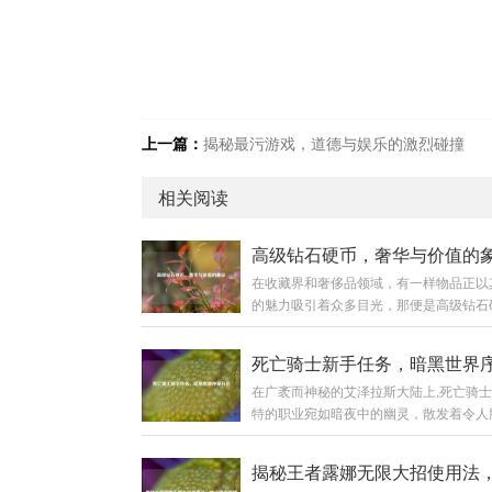
上一篇：
揭秘最污游戏，道德与娱乐的激烈碰撞
相关阅读
高级钻石硬币，奢华与价值的
在收藏界和奢侈品领域，有一样物品正以
的魅力吸引着众多目光，那便是高级钻石
它宛如一颗璀璨的星辰,在历史与现代的
发着迷人的光芒。 高级钻石硬币并非普
币，它是艺术与工艺的完美融合，从外观
在广袤而神秘的艾泽拉斯大陆上,死亡骑
每一枚高级钻石硬币都像是一件精心雕琢
特的职业宛如暗夜中的幽灵，散发着令人
品，硬币的主体部分通常由高品质的贵金
又极具吸引力的气息，对于新手玩家来说
成，如黄金、白银等，这些金属本身就具
骑士的新手任务线就像是一扇通往黑暗力
的价值和质感，它们的表面被工匠们运用
的大门，引领着他们开启一段充满奇幻与
工艺进行处理，或许是细腻的磨砂效果，