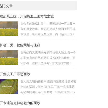
热门文章
载起凡三国，开启热血三国对战之旅
在众多的游戏世界中，三国题材一直以其丰
富的历史故事、精彩的英雄人物和激烈的战
争场景，吸引着无数玩家，而《起凡三国》
这款游戏，凭借其独特的玩法和浓厚的三国
护者二觉，觉醒荣耀与使命
氛围，成为了许多三国游戏爱好者的心头
好，就让我们一起来了解一下如何进行起凡
在奇幻而又充满未知的阿拉德大陆上,每一个
三国下载,开启一段热血的三国对战之旅。
职业都有着自己独特的成长轨迹与使命，而
《起凡三国》为玩家们构建了一个充满激情
守护者，这群以坚韧与守护为信念的勇士，
与挑战的三国战场，你可以化身为三国时期
在经历了漫长的磨砺与沉淀后，迎来了他们
的知名将领，如勇猛无双的吕布、足智多谋
开瘟疫工厂罪恶面纱
至关重要的二次觉醒，绽放出了更为耀眼的
的诸葛亮、忠义双全的关羽等，率领自己的
光芒。 守护者,自踏上这片大陆的那一刻
在人类文明的进程中,疾病与健康始终是紧密
军队在战场上冲锋陷阵、排兵布阵，游戏中
起，便肩负着守护的重任，他们身躯魁梧，
交织的话题，而当“瘟疫工厂”这一充满罪恶
的每一场战斗都充满了变...
手持巨盾，宛如一道不可逾越的城墙，为队
与阴谋的词汇浮出水面时，它所带来的不仅
友们遮风挡雨，抵御着来自各方的邪恶势
仅是对公共卫生安全的威胁，更是对人类良
力，最初，他们凭借着基础的技能和坚定的
开卡迪达克神秘魅力的面纱
知和国际秩序的严重挑战。 “瘟疫工厂”并非
意志，在一次次战斗中积累着经验，不断成
是自然形成的某种场所，而是一些别有用心