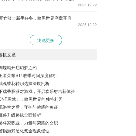
2025.12.22
死亡骑士新手任务，暗黑世界序章开启
2025.12.22
浏览更多
随机文章
蝴蝶精开启幻梦之约
王者荣耀S11赛季时间深度解析
武魂蝶花转职选择深度剖析
下载香肠派对游戏，开启欢乐射击新体验
DNF黑武士，暗黑世界的独特利刃
瓦洛兰之盾，守护与荣耀的象征
魔兽升级路线全面解析
格斗家职业，力量与荣耀的交织
警惕游戏硬化氪金现象侵蚀