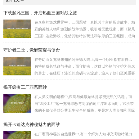
下载起凡三国，开启热血三国对战之旅
在众多的游戏世界中，三国题材一直以其丰富的历史故事、精
彩的英雄人物和激烈的战争场景，吸引着无数玩家，而《起凡
三国》这款游戏，凭借其独特的玩法和浓厚的三国氛围，成为
了许多三国游戏爱好者的心头好，就让我们一起来了解一下如
守护者二觉，觉醒荣耀与使命
何进行起凡三国下载,开启一段热血的三国对战之旅。 《起凡
三国》为玩家们构建了一个充满激情与挑战的三国战场，你可
在奇幻而又充满未知的阿拉德大陆上,每一个职业都有着自己
以化身为三国时期的知名将领，如勇猛无双的吕布、足智多谋
独特的成长轨迹与使命，而守护者，这群以坚韧与守护为信念
的诸葛亮、忠义双全的关羽等，率领自己的军队在战场上冲锋
的勇士，在经历了漫长的磨砺与沉淀后，迎来了他们至关重要
陷阵、排兵布阵，游戏中的每一场战斗都充满了变...
的二次觉醒，绽放出了更为耀眼的光芒。 守护者,自踏上这片
揭开瘟疫工厂罪恶面纱
大陆的那一刻起，便肩负着守护的重任，他们身躯魁梧，手持
巨盾，宛如一道不可逾越的城墙，为队友们遮风挡雨，抵御着
在人类文明的进程中,疾病与健康始终是紧密交织的话题，而
来自各方的邪恶势力，最初，他们凭借着基础的技能和坚定的
当“瘟疫工厂”这一充满罪恶与阴谋的词汇浮出水面时，它所带
意志，在一次次战斗中积累着经验，不断成长，无论是在阴森
来的不仅仅是对公共卫生安全的威胁，更是对人类良知和国际
恐怖的地下墓穴，还是在战火纷飞的前线战场，守...
秩序的严重挑战。 “瘟疫工厂”并非是自然形成的某种场所，而
揭开卡迪达克神秘魅力的面纱
是一些别有用心的势力为了实现其不可告人的目的，秘密设立
的进行生物武器研发和试验的地方，这些所谓的“工厂”，披着
在广袤而神秘的自然世界中,有一个鲜为人知却充满独特魅力
科学研究的外衣，实则干着违背人道、危害全球的勾当。 从