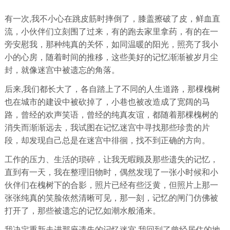
有一次,我不小心在跳皮筋时摔倒了，膝盖擦破了皮，鲜血直
流，小伙伴们立刻围了过来，有的跑去家里拿药，有的在一
旁安慰我，那种纯真的关怀，如同温暖的阳光，照亮了我小
小的心房，随着时间的推移，这些美好的记忆渐渐被岁月尘
封，就像迷宫中被遗忘的角落。
后来,我们都长大了，各自踏上了不同的人生道路，那棵槐树
也在城市的建设中被砍掉了，小巷也被改造成了宽阔的马
路，曾经的欢声笑语，曾经的纯真友谊，都随着那棵槐树的
消失而渐渐远去，我试图在记忆迷宫中寻找那些珍贵的片
段，却发现自己总是在迷宫中徘徊，找不到正确的方向。
工作的压力、生活的琐碎，让我无暇顾及那些遗失的记忆，
直到有一天，我在整理旧物时，偶然发现了一张小时候和小
伙伴们在槐树下的合影，照片已经有些泛黄，但照片上那一
张张纯真的笑脸依然清晰可见，那一刻，记忆的闸门仿佛被
打开了，那些被遗忘的记忆如潮水般涌来。
我决定重新走进那座遗失的记忆迷宫,我回到了曾经居住的地