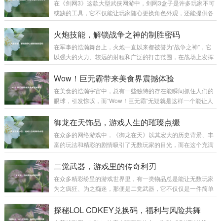
在《剑网3》这款大型武侠网游中，剑网3盒子是许多玩家不可
或缺的工具，它不仅能让玩家随心更换角色外观，还能提供各
种实用插件，极大地提升游戏体验,下面就为大家详细介绍剑网
3盒子的使用方法。 下载与安装 你需要前往剑网3盒子的官方
火炮技能，解锁战争之神的制胜密码
网站，在搜索引擎中输入“剑网3盒子”，认准官方标识的网站进
在军事的浩瀚舞台上，火炮一直以来都被誉为“战争之神”，它
入，在官网首页，通常会有醒目的“下载”按钮，点击后选择适
以强大的火力、较远的射程和广泛的打击范围，在战场上发挥
合你系统的版本进行下载，下载完成后，找到安装包文件，双
着举足轻重的作用，而火炮技能，则是让这尊“战争之神”真正
击运行，按照安装向导的提示，选择安装路径，一般建议不要
展现威力的制胜密码。 火炮技能涵盖了多个方面，从最基础的
Wow！巨无霸带来美食界震撼体验
安装在系统盘，以免影响电脑性能...
操作技能到复杂的战术运用,每一个环节都决定着火炮在战场上
在美食的浩瀚宇宙中，总有一些独特的存在能瞬间抓住人们的
能否发挥出最大效能。 操作技能是火炮技能的基石，一名合格
眼球，引发惊叹，而“Wow！巨无霸”无疑就是这样一个能让人
的火炮手，首先要熟练掌握火炮的装填、瞄准和发射等基本操
发出由衷赞叹的美食奇迹。 “Wow！巨无霸”，单是这个名字就
作，装填看似简单，实则大有学问，不同类型的炮弹有不同的
充满了魔力。“Wow”代表着惊叹、震撼，而“巨无霸”则明确了
御龙在天饰品，游戏人生的璀璨点缀
装填方式和要求，装填的速度和准确性...
它的体量与霸气，当它第一次出现在人们的视野中时，那种视
在众多的网络游戏中，《御龙在天》以其宏大的历史背景、丰
觉上的冲击感就如同看到一座美食小山般，让人忍不住脱口而
富的玩法和精彩的剧情吸引了无数玩家的目光，而在这个充满
出“Wow”。 从外观来看，“Wow！巨无霸”拥有令人咋舌的尺
热血与激情的游戏世界里，御龙在天饰品宛如一颗颗璀璨的明
寸，它比普通的汉堡要大上好几圈，面包胚高高隆起，仿佛是
珠,为玩家们的游戏体验增添了别样的光彩。 御龙在天饰品不仅
二觉武器，游戏里的传奇利刃
一座小山丘，那金黄酥...
仅是一种装饰，更是实力与身份的象征，从最初级的简单饰品
在众多精彩纷呈的游戏世界里，有一类物品总是能让无数玩家
到高级的珍稀饰品，每一件都承载着玩家的心血与努力，当玩
为之疯狂、为之痴迷，那便是二觉武器，它不仅仅是一件简单
家初入游戏，那些基础的饰品或许只能提供一些微不足道的属
的装备，更是玩家们在游戏征程中的荣耀象征,是实力的具象化
性加成，但它们却是玩家踏上征程的起点，陪伴着玩家在新手
体现。 二觉武器往往伴随着角色的二次觉醒而出现，当玩家历
探秘LOL CDKEY兑换码，福利与风险共舞
村蹒跚学步,逐渐熟悉这个陌生而又充满魅力的...
经千辛万苦，将角色培养到一定阶段，解锁二次觉醒的那一