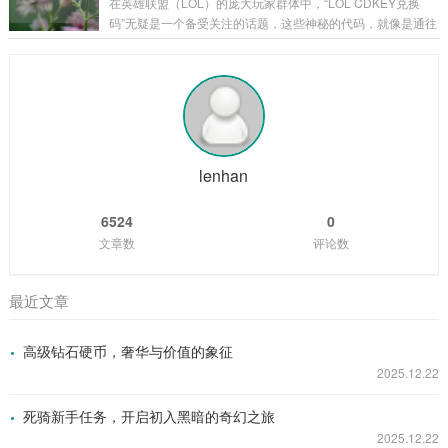
在英雄联盟（LOL）的庞大玩家群体中，“LOL CDKEY兑换
刻，二觉武器就如同神秘宝藏一般，在游戏的迷雾中逐渐露出
码”无疑是一个备受关注的话题，这些神秘的代码，就像是通往
它的锋芒，它的出现，标志着角色进入了一个全新的境界,拥有
游戏宝藏世界的钥匙，吸引着无数玩家去追寻和探索。 CDKE
了更强大的能力和更独特的玩法。 从外观上来看，二觉武器无
Y兑换码,就是一串由字母和数字组成的代码，玩家可以在英雄
疑是游戏美术设计的精华所在，每一把二觉...
联盟官方指定的兑换页面输入这些代码，从而获得各种游戏内
的奖励，这些奖励可谓丰富多彩，从稀有的英雄皮肤、珍贵的
英雄角色，到各种游戏道具和加成，应有尽有，对于玩家而
言，一个有效的CDKEY兑换码就像是一份意外之喜，能让他们
在游戏中获得更多的乐趣和优势...
lenhan
6524
0
文章数
评论数
最近文章
高级钻石硬币，奢华与价值的象征
2025.12.22
死骑新手任务，开启初入黑暗的奇幻之旅
2025.12.22