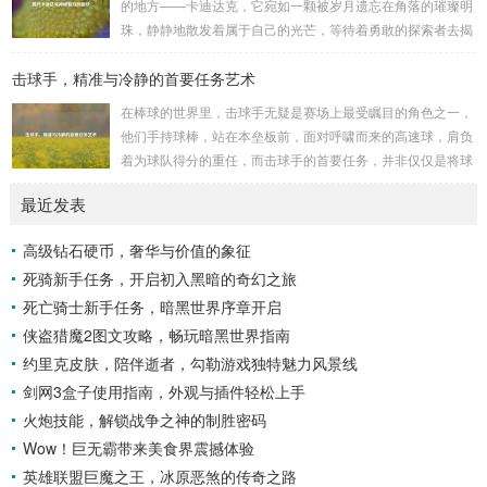
的地方——卡迪达克，它宛如一颗被岁月遗忘在角落的璀璨明
历史上看,生物武器的使用曾经给人类带来过惨痛的教训，在
珠，静静地散发着属于自己的光芒，等待着勇敢的探索者去揭
战争时期，某些国家就曾利用细菌、病毒...
开它那神秘的面纱。 卡迪达克位于一片偏远的地域,那里有着
击球手，精准与冷静的首要任务艺术
复杂多样的地形地貌，高耸入云的山脉连绵起伏，像是大自然
用巨手堆砌而成的巍峨屏障，山峰上终年积雪不化，在阳光的
在棒球的世界里，击球手无疑是赛场上最受瞩目的角色之一，
照耀下闪耀着刺眼的银光，仿佛是大自然赐予这片土地的皇
他们手持球棒，站在本垒板前，面对呼啸而来的高速球，肩负
冠，而山脚下，则是一片郁郁葱葱的森林，森林里树木种类繁
着为球队得分的重任，而击球手的首要任务，并非仅仅是将球
多，高大的乔木遮天蔽日，阳光只能透过枝叶的缝隙...
击出，而是在每一次击球过程中,完美融合精准与冷静。 精
最近发表
准，是击球手的核心技能，棒球比赛中，投手投出的球速度、
轨迹各不相同，有快速直球、变化莫测的曲线球，还有刁钻的
高级钻石硬币，奢华与价值的象征
滑球，击球手需要在极短的时间内，准确判断球的速度、方向
死骑新手任务，开启初入黑暗的奇幻之旅
和落点，然后调整自己的击球动作，这不仅要求击球手具备出
色的视力和反应能力,更需要大量的训练来培养对球...
死亡骑士新手任务，暗黑世界序章开启
侠盗猎魔2图文攻略，畅玩暗黑世界指南
约里克皮肤，陪伴逝者，勾勒游戏独特魅力风景线
剑网3盒子使用指南，外观与插件轻松上手
火炮技能，解锁战争之神的制胜密码
Wow！巨无霸带来美食界震撼体验
英雄联盟巨魔之王，冰原恶煞的传奇之路