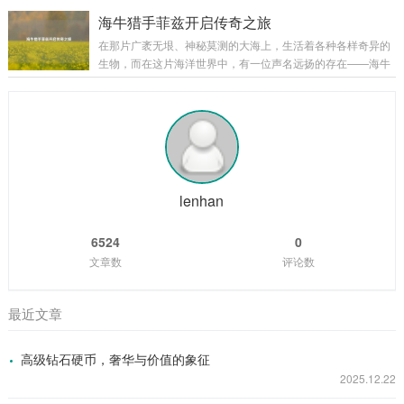
常能在团战中创造出以少胜多的奇迹，要想熟练掌握露娜的大
合，召唤出的灵体如同从黑暗深渊中涌出的幽灵，在战场上肆
招无限使用，并非易事，下面,就让我们一起来揭开其中的奥
海牛猎手菲兹开启传奇之旅
意穿梭，为他的战斗增添了一份恐怖与神秘，原始皮...
秘。 理解露娜大招机制 露娜的大招“新月突击”，是她核心的技
在那片广袤无垠、神秘莫测的大海上，生活着各种各样奇异的
能，该技能能让露娜向指定目标发起突击，造成法术伤害，在
生物，而在这片海洋世界中，有一位声名远扬的存在——海牛
释放大招后的一段时间内，如果露娜命中了敌方英雄、野怪或
猎手菲兹。 菲兹是一个身材矫健、眼神锐利的年轻猎手，他自
者小兵，就可以再次使用大招，这就是露娜能够实现无限连招
幼生长在海边的小渔村，从小就对大海有着一种特殊的情感和
的基础，只要露娜在大招的冷却时间内，能够...
敬畏，他常常听村里的老人们讲述着大海里那些神奇生物的故
事，其中海牛的传说最让他着迷，海牛，这种体型庞大却性情
温和的生物，在大海的深处悠然生活，它们的肉据说美味无
比，它们的皮更是有着极高的价值，菲兹在心中暗暗立下了成
为一名出色海牛猎手的志向。 随着时间的推移,...
lenhan
6524
0
文章数
评论数
最近文章
高级钻石硬币，奢华与价值的象征
2025.12.22