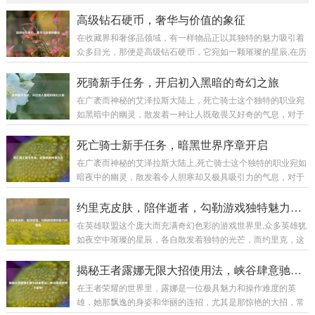
高级钻石硬币，奢华与价值的象征
在收藏界和奢侈品领域，有一样物品正以其独特的魅力吸引着
众多目光，那便是高级钻石硬币，它宛如一颗璀璨的星辰,在历
史与现代的交织中散发着迷人的光芒。 高级钻石硬币并非普通
的货币，它是艺术与工艺的完美融合，从外观上看，每一枚高
死骑新手任务，开启初入黑暗的奇幻之旅
级钻石硬币都像是一件精心雕琢的艺术品，硬币的主体部分通
在广袤而神秘的艾泽拉斯大陆上，死亡骑士这个独特的职业宛
常由高品质的贵金属制成，如黄金、白银等，这些金属本身就
如黑暗中的幽灵，散发着一种让人既敬畏又好奇的气息，对于
具有极高的价值和质感，它们的表面被工匠们运用精妙的工艺
每一个初入这个职业世界的新手来说，死骑新手任务就像是一
进行处理，或许是细腻的磨砂效果，营造出一种低调的奢华；
把钥匙,开启了一段充满挑战与惊喜的奇幻之旅。 当你创建一个
死亡骑士新手任务，暗黑世界序章开启
又或许是镜面般的光洁,反射出耀眼的光芒。...
死亡骑士角色，从冰封王座的阴影中苏醒的那一刻起，新手任
在广袤而神秘的艾泽拉斯大陆上,死亡骑士这个独特的职业宛如
务便正式拉开了帷幕，首先映入眼帘的是那阴森恐怖的场景，
暗夜中的幽灵，散发着令人胆寒却又极具吸引力的气息，对于
周围弥漫着冰冷的雾气，荒芜的大地，残败的建筑，仿佛都在
新手玩家来说，死亡骑士的新手任务线就像是一扇通往黑暗力
诉说着曾经的惨烈战斗，这种压抑而独特的氛围,瞬间将玩家带
量世界的大门，引领着他们开启一段充满奇幻与挑战的旅程。
约里克皮肤，陪伴逝者，勾勒游戏独特魅力风景线
入了一个与其他职业截然不同的世界。 第...
当玩家创建死亡骑士角色后,首先会置身于一个阴森恐怖的场景
在英雄联盟这个庞大而充满奇幻色彩的游戏世界里,众多英雄犹
之中，这里弥漫着腐臭的气息，灰暗的天空下是一片荒芜的焦
如夜空中璀璨的星辰，各自散发着独特的光芒，而约里克，这
土，残垣断壁间不时有幽灵般的生物飘荡而过，新手任务就在
位守墓人英雄，以其神秘、暗黑的风格吸引了不少玩家的目
这样的氛围中拉开了帷幕，这不仅仅是一场简单的任务体验，
光，他的那些精美皮肤更是在游戏中为玩家带来了别样的体
揭秘王者露娜无限大招使用法，峡谷肆意驰骋不是梦！
更是一次深入了解死亡骑士背景故事和职业特...
验。 约里克的原始皮肤自带一种阴森的气息,他身着黑色的长
在王者荣耀的世界里，露娜是一位极具魅力和操作难度的英
袍，头戴破旧的帽子，手中那巨大的墓园铲仿佛能轻易地掘开
雄，她那飘逸的身姿和华丽的连招，尤其是那惊艳的大招，常
坟墓，召唤出墓穴中的亡魂，他的技能特效也与整体风格相契