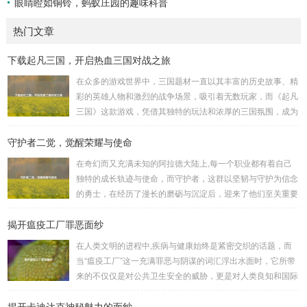
眼睛瞪如铜铃，蚂蚁庄园的趣味科普
热门文章
下载起凡三国，开启热血三国对战之旅
在众多的游戏世界中，三国题材一直以其丰富的历史故事、精
彩的英雄人物和激烈的战争场景，吸引着无数玩家，而《起凡
三国》这款游戏，凭借其独特的玩法和浓厚的三国氛围，成为
了许多三国游戏爱好者的心头好，就让我们一起来了解一下如
守护者二觉，觉醒荣耀与使命
何进行起凡三国下载,开启一段热血的三国对战之旅。 《起凡
三国》为玩家们构建了一个充满激情与挑战的三国战场，你可
在奇幻而又充满未知的阿拉德大陆上,每一个职业都有着自己
以化身为三国时期的知名将领，如勇猛无双的吕布、足智多谋
独特的成长轨迹与使命，而守护者，这群以坚韧与守护为信念
的诸葛亮、忠义双全的关羽等，率领自己的军队在战场上冲锋
的勇士，在经历了漫长的磨砺与沉淀后，迎来了他们至关重要
陷阵、排兵布阵，游戏中的每一场战斗都充满了变...
的二次觉醒，绽放出了更为耀眼的光芒。 守护者,自踏上这片
揭开瘟疫工厂罪恶面纱
大陆的那一刻起，便肩负着守护的重任，他们身躯魁梧，手持
巨盾，宛如一道不可逾越的城墙，为队友们遮风挡雨，抵御着
在人类文明的进程中,疾病与健康始终是紧密交织的话题，而
来自各方的邪恶势力，最初，他们凭借着基础的技能和坚定的
当“瘟疫工厂”这一充满罪恶与阴谋的词汇浮出水面时，它所带
意志，在一次次战斗中积累着经验，不断成长，无论是在阴森
来的不仅仅是对公共卫生安全的威胁，更是对人类良知和国际
恐怖的地下墓穴，还是在战火纷飞的前线战场，守...
秩序的严重挑战。 “瘟疫工厂”并非是自然形成的某种场所，而
揭开卡迪达克神秘魅力的面纱
是一些别有用心的势力为了实现其不可告人的目的，秘密设立