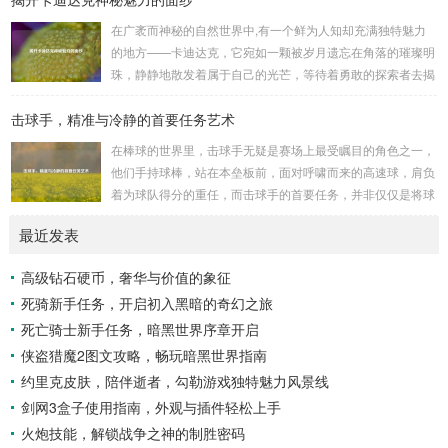
的进行生物武器研发和试验的地方，这些所谓的“工厂”，披着
在广袤而神秘的自然世界中,有一个鲜为人知却充满独特魅力
科学研究的外衣，实则干着违背人道、危害全球的勾当。 从
的地方——卡迪达克，它宛如一颗被岁月遗忘在角落的璀璨明
历史上看,生物武器的使用曾经给人类带来过惨痛的教训，在
珠，静静地散发着属于自己的光芒，等待着勇敢的探索者去揭
战争时期，某些国家就曾利用细菌、病毒...
开它那神秘的面纱。 卡迪达克位于一片偏远的地域,那里有着
击球手，精准与冷静的首要任务艺术
复杂多样的地形地貌，高耸入云的山脉连绵起伏，像是大自然
用巨手堆砌而成的巍峨屏障，山峰上终年积雪不化，在阳光的
在棒球的世界里，击球手无疑是赛场上最受瞩目的角色之一，
照耀下闪耀着刺眼的银光，仿佛是大自然赐予这片土地的皇
他们手持球棒，站在本垒板前，面对呼啸而来的高速球，肩负
冠，而山脚下，则是一片郁郁葱葱的森林，森林里树木种类繁
着为球队得分的重任，而击球手的首要任务，并非仅仅是将球
多，高大的乔木遮天蔽日，阳光只能透过枝叶的缝隙...
击出，而是在每一次击球过程中,完美融合精准与冷静。 精
最近发表
准，是击球手的核心技能，棒球比赛中，投手投出的球速度、
轨迹各不相同，有快速直球、变化莫测的曲线球，还有刁钻的
高级钻石硬币，奢华与价值的象征
滑球，击球手需要在极短的时间内，准确判断球的速度、方向
死骑新手任务，开启初入黑暗的奇幻之旅
和落点，然后调整自己的击球动作，这不仅要求击球手具备出
色的视力和反应能力,更需要大量的训练来培养对球...
死亡骑士新手任务，暗黑世界序章开启
侠盗猎魔2图文攻略，畅玩暗黑世界指南
约里克皮肤，陪伴逝者，勾勒游戏独特魅力风景线
剑网3盒子使用指南，外观与插件轻松上手
火炮技能，解锁战争之神的制胜密码