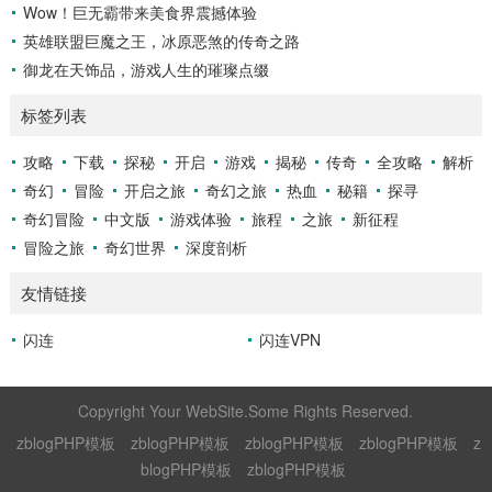
Wow！巨无霸带来美食界震撼体验
英雄联盟巨魔之王，冰原恶煞的传奇之路
御龙在天饰品，游戏人生的璀璨点缀
标签列表
攻略
下载
探秘
开启
游戏
揭秘
传奇
全攻略
解析
奇幻
冒险
开启之旅
奇幻之旅
热血
秘籍
探寻
奇幻冒险
中文版
游戏体验
旅程
之旅
新征程
冒险之旅
奇幻世界
深度剖析
友情链接
闪连
闪连VPN
Copyright Your WebSite.Some Rights Reserved.
zblogPHP模板
zblogPHP模板
zblogPHP模板
zblogPHP模板
z
blogPHP模板
zblogPHP模板