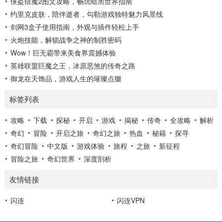
侠盗猎魔2图文攻略，畅玩暗黑世界指南
约里克皮肤，陪伴逝者，勾勒游戏独特魅力风景线
剑网3盒子使用指南，外观与插件轻松上手
火炮技能，解锁战争之神的制胜密码
Wow！巨无霸带来美食界震撼体验
英雄联盟巨魔之王，冰原恶煞的传奇之路
御龙在天饰品，游戏人生的璀璨点缀
标签列表
攻略
下载
探秘
开启
游戏
揭秘
传奇
全攻略
解析
奇幻
冒险
开启之旅
奇幻之旅
热血
秘籍
探寻
奇幻冒险
中文版
游戏体验
旅程
之旅
新征程
冒险之旅
奇幻世界
深度剖析
友情链接
闪连
闪连VPN