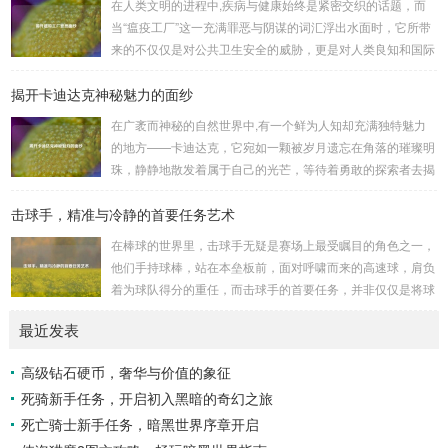
在人类文明的进程中,疾病与健康始终是紧密交织的话题，而
来自各方的邪恶势力，最初，他们凭借着基础的技能和坚定的
当“瘟疫工厂”这一充满罪恶与阴谋的词汇浮出水面时，它所带
意志，在一次次战斗中积累着经验，不断成长，无论是在阴森
来的不仅仅是对公共卫生安全的威胁，更是对人类良知和国际
恐怖的地下墓穴，还是在战火纷飞的前线战场，守...
秩序的严重挑战。 “瘟疫工厂”并非是自然形成的某种场所，而
揭开卡迪达克神秘魅力的面纱
是一些别有用心的势力为了实现其不可告人的目的，秘密设立
的进行生物武器研发和试验的地方，这些所谓的“工厂”，披着
在广袤而神秘的自然世界中,有一个鲜为人知却充满独特魅力
科学研究的外衣，实则干着违背人道、危害全球的勾当。 从
的地方——卡迪达克，它宛如一颗被岁月遗忘在角落的璀璨明
历史上看,生物武器的使用曾经给人类带来过惨痛的教训，在
珠，静静地散发着属于自己的光芒，等待着勇敢的探索者去揭
战争时期，某些国家就曾利用细菌、病毒...
开它那神秘的面纱。 卡迪达克位于一片偏远的地域,那里有着
击球手，精准与冷静的首要任务艺术
复杂多样的地形地貌，高耸入云的山脉连绵起伏，像是大自然
用巨手堆砌而成的巍峨屏障，山峰上终年积雪不化，在阳光的
在棒球的世界里，击球手无疑是赛场上最受瞩目的角色之一，
照耀下闪耀着刺眼的银光，仿佛是大自然赐予这片土地的皇
他们手持球棒，站在本垒板前，面对呼啸而来的高速球，肩负
冠，而山脚下，则是一片郁郁葱葱的森林，森林里树木种类繁
着为球队得分的重任，而击球手的首要任务，并非仅仅是将球
多，高大的乔木遮天蔽日，阳光只能透过枝叶的缝隙...
击出，而是在每一次击球过程中,完美融合精准与冷静。 精
最近发表
准，是击球手的核心技能，棒球比赛中，投手投出的球速度、
轨迹各不相同，有快速直球、变化莫测的曲线球，还有刁钻的
高级钻石硬币，奢华与价值的象征
滑球，击球手需要在极短的时间内，准确判断球的速度、方向
死骑新手任务，开启初入黑暗的奇幻之旅
和落点，然后调整自己的击球动作，这不仅要求击球手具备出
色的视力和反应能力,更需要大量的训练来培养对球...
死亡骑士新手任务，暗黑世界序章开启