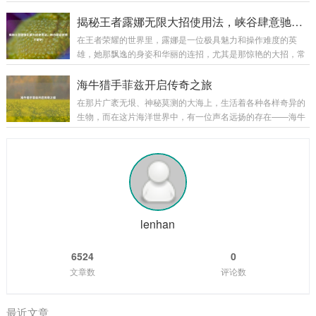
位守墓人英雄，以其神秘、暗黑的风格吸引了不少玩家的目
这样的氛围中拉开了帷幕，这不仅仅是一场简单的任务体验，
光，他的那些精美皮肤更是在游戏中为玩家带来了别样的体
揭秘王者露娜无限大招使用法，峡谷肆意驰骋不是梦！
更是一次深入了解死亡骑士背景故事和职业特...
验。 约里克的原始皮肤自带一种阴森的气息,他身着黑色的长
在王者荣耀的世界里，露娜是一位极具魅力和操作难度的英
袍，头戴破旧的帽子，手中那巨大的墓园铲仿佛能轻易地掘开
雄，她那飘逸的身姿和华丽的连招，尤其是那惊艳的大招，常
坟墓，召唤出墓穴中的亡魂，他的技能特效也与整体风格相契
常能在团战中创造出以少胜多的奇迹，要想熟练掌握露娜的大
合，召唤出的灵体如同从黑暗深渊中涌出的幽灵，在战场上肆
招无限使用，并非易事，下面,就让我们一起来揭开其中的奥
海牛猎手菲兹开启传奇之旅
意穿梭，为他的战斗增添了一份恐怖与神秘，原始皮...
秘。 理解露娜大招机制 露娜的大招“新月突击”，是她核心的技
在那片广袤无垠、神秘莫测的大海上，生活着各种各样奇异的
能，该技能能让露娜向指定目标发起突击，造成法术伤害，在
生物，而在这片海洋世界中，有一位声名远扬的存在——海牛
释放大招后的一段时间内，如果露娜命中了敌方英雄、野怪或
猎手菲兹。 菲兹是一个身材矫健、眼神锐利的年轻猎手，他自
者小兵，就可以再次使用大招，这就是露娜能够实现无限连招
幼生长在海边的小渔村，从小就对大海有着一种特殊的情感和
的基础，只要露娜在大招的冷却时间内，能够...
敬畏，他常常听村里的老人们讲述着大海里那些神奇生物的故
事，其中海牛的传说最让他着迷，海牛，这种体型庞大却性情
温和的生物，在大海的深处悠然生活，它们的肉据说美味无
比，它们的皮更是有着极高的价值，菲兹在心中暗暗立下了成
为一名出色海牛猎手的志向。 随着时间的推移,...
lenhan
6524
0
文章数
评论数
最近文章