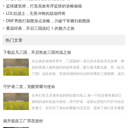
监狱建筑师，打造高效有序监狱的攻略秘籍
LOL狂战士，无畏冲锋的战场悍将
DNF男散打刷图加点攻略，力破千军横扫刷图路
重温经典，开启三国战纪 1 的魅力之旅
热门文章
下载起凡三国，开启热血三国对战之旅
在众多的游戏世界中，三国题材一直以其丰富的历史故事、精
彩的英雄人物和激烈的战争场景，吸引着无数玩家，而《起凡
三国》这款游戏，凭借其独特的玩法和浓厚的三国氛围，成为
了许多三国游戏爱好者的心头好，就让我们一起来了解一下如
守护者二觉，觉醒荣耀与使命
何进行起凡三国下载,开启一段热血的三国对战之旅。 《起凡
三国》为玩家们构建了一个充满激情与挑战的三国战场，你可
在奇幻而又充满未知的阿拉德大陆上,每一个职业都有着自己
以化身为三国时期的知名将领，如勇猛无双的吕布、足智多谋
独特的成长轨迹与使命，而守护者，这群以坚韧与守护为信念
的诸葛亮、忠义双全的关羽等，率领自己的军队在战场上冲锋
的勇士，在经历了漫长的磨砺与沉淀后，迎来了他们至关重要
陷阵、排兵布阵，游戏中的每一场战斗都充满了变...
的二次觉醒，绽放出了更为耀眼的光芒。 守护者,自踏上这片
揭开瘟疫工厂罪恶面纱
大陆的那一刻起，便肩负着守护的重任，他们身躯魁梧，手持
巨盾，宛如一道不可逾越的城墙，为队友们遮风挡雨，抵御着