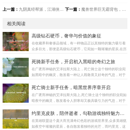
上一篇：
九阴真经帮派，江湖侠义天地
下一篇：
魔兽世界巨无霸背包，冒险者梦想收纳神器
相关阅读
高级钻石硬币，奢华与价值的象征
在收藏界和奢侈品领域，有一样物品正以其独特的魅力吸引着
众多目光，那便是高级钻石硬币，它宛如一颗璀璨的星辰,在历
史与现代的交织中散发着迷人的光芒。 高级钻石硬币并非普通
的货币，它是艺术与工艺的完美融合，从外观上看，每一枚高
死骑新手任务，开启初入黑暗的奇幻之旅
级钻石硬币都像是一件精心雕琢的艺术品，硬币的主体部分通
在广袤而神秘的艾泽拉斯大陆上，死亡骑士这个独特的职业宛
常由高品质的贵金属制成，如黄金、白银等，这些金属本身就
如黑暗中的幽灵，散发着一种让人既敬畏又好奇的气息，对于
具有极高的价值和质感，它们的表面被工匠们运用精妙的工艺
每一个初入这个职业世界的新手来说，死骑新手任务就像是一
进行处理，或许是细腻的磨砂效果，营造出一种低调的奢华；
把钥匙,开启了一段充满挑战与惊喜的奇幻之旅。 当你创建一个
死亡骑士新手任务，暗黑世界序章开启
又或许是镜面般的光洁,反射出耀眼的光芒。...
死亡骑士角色，从冰封王座的阴影中苏醒的那一刻起，新手任
在广袤而神秘的艾泽拉斯大陆上,死亡骑士这个独特的职业宛如
务便正式拉开了帷幕，首先映入眼帘的是那阴森恐怖的场景，
暗夜中的幽灵，散发着令人胆寒却又极具吸引力的气息，对于
周围弥漫着冰冷的雾气，荒芜的大地，残败的建筑，仿佛都在
新手玩家来说，死亡骑士的新手任务线就像是一扇通往黑暗力
诉说着曾经的惨烈战斗，这种压抑而独特的氛围,瞬间将玩家带
量世界的大门，引领着他们开启一段充满奇幻与挑战的旅程。
约里克皮肤，陪伴逝者，勾勒游戏独特魅力风景线
入了一个与其他职业截然不同的世界。 第...
当玩家创建死亡骑士角色后,首先会置身于一个阴森恐怖的场景
在英雄联盟这个庞大而充满奇幻色彩的游戏世界里,众多英雄犹
之中，这里弥漫着腐臭的气息，灰暗的天空下是一片荒芜的焦
如夜空中璀璨的星辰，各自散发着独特的光芒，而约里克，这
土，残垣断壁间不时有幽灵般的生物飘荡而过，新手任务就在