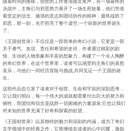
随着时间的推移，创世的工作逐渐接近尾声，在一场最终的
决战中，主角们与邪恶势力展开了一场生死较量，他们凭借
着坚定的信念、顽强的意志和团结协作的精神，最终战胜了
邪恶，那一刻，光芒照亮了整个虚空,一个崭新的世界诞生
了。
《王国创世录》不仅仅是一部简单的奇幻小说，它更是一部
关于勇气、友谊、责任和希望的史诗，作者通过精彩的剧
情、生动的人物形象和丰富的想象力，构建了一个令人陶醉
的奇幻世界，在这个世界里，读者可以感受到主角们的喜怒
哀乐，与他们一同经历冒险与挑战,共同见证一个王国的诞
生。
这部作品也引发了读者对于创世、生命和宇宙的深刻思考，
它让我们明白，每一个伟大的成就都需要付出巨大的努力和
牺牲，而团结和信念是战胜一切困难的力量源泉,它也让我们
对未知的世界充满了好奇和探索的欲望。
《王国创世录》以其独特的魅力和深刻的内涵，成为了奇幻
文学领域中的经典之作，它将继续在读者的心中闪耀，激励