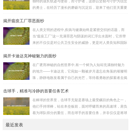
独特的成长轨迹与使命，而守护者，这群以坚韧与守护为信念
的诸葛亮、忠义双全的关羽等，率领自己的军队在战场上冲锋
的勇士，在经历了漫长的磨砺与沉淀后，迎来了他们至关重要
陷阵、排兵布阵，游戏中的每一场战斗都充满了变...
的二次觉醒，绽放出了更为耀眼的光芒。 守护者,自踏上这片
揭开瘟疫工厂罪恶面纱
大陆的那一刻起，便肩负着守护的重任，他们身躯魁梧，手持
巨盾，宛如一道不可逾越的城墙，为队友们遮风挡雨，抵御着
在人类文明的进程中,疾病与健康始终是紧密交织的话题，而
来自各方的邪恶势力，最初，他们凭借着基础的技能和坚定的
当“瘟疫工厂”这一充满罪恶与阴谋的词汇浮出水面时，它所带
意志，在一次次战斗中积累着经验，不断成长，无论是在阴森
来的不仅仅是对公共卫生安全的威胁，更是对人类良知和国际
恐怖的地下墓穴，还是在战火纷飞的前线战场，守...
秩序的严重挑战。 “瘟疫工厂”并非是自然形成的某种场所，而
揭开卡迪达克神秘魅力的面纱
是一些别有用心的势力为了实现其不可告人的目的，秘密设立
的进行生物武器研发和试验的地方，这些所谓的“工厂”，披着
在广袤而神秘的自然世界中,有一个鲜为人知却充满独特魅力
科学研究的外衣，实则干着违背人道、危害全球的勾当。 从
的地方——卡迪达克，它宛如一颗被岁月遗忘在角落的璀璨明
历史上看,生物武器的使用曾经给人类带来过惨痛的教训，在
珠，静静地散发着属于自己的光芒，等待着勇敢的探索者去揭
战争时期，某些国家就曾利用细菌、病毒...
开它那神秘的面纱。 卡迪达克位于一片偏远的地域,那里有着
击球手，精准与冷静的首要任务艺术
复杂多样的地形地貌，高耸入云的山脉连绵起伏，像是大自然
用巨手堆砌而成的巍峨屏障，山峰上终年积雪不化，在阳光的
在棒球的世界里，击球手无疑是赛场上最受瞩目的角色之一，
照耀下闪耀着刺眼的银光，仿佛是大自然赐予这片土地的皇
他们手持球棒，站在本垒板前，面对呼啸而来的高速球，肩负
冠，而山脚下，则是一片郁郁葱葱的森林，森林里树木种类繁
着为球队得分的重任，而击球手的首要任务，并非仅仅是将球
多，高大的乔木遮天蔽日，阳光只能透过枝叶的缝隙...
击出，而是在每一次击球过程中,完美融合精准与冷静。 精
最近发表
准，是击球手的核心技能，棒球比赛中，投手投出的球速度、