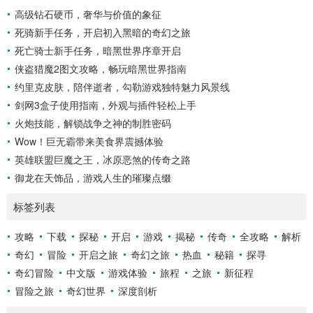
轨迹各不相同，有快速直球、变化莫测的曲线球，还有刁钻的
高级钻石硬币，奢华与价值的象征
滑球，击球手需要在极短的时间内，准确判断球的速度、方向
死骑新手任务，开启初入黑暗的奇幻之旅
和落点，然后调整自己的击球动作，这不仅要求击球手具备出
色的视力和反应能力,更需要大量的训练来培养对球...
死亡骑士新手任务，暗黑世界序章开启
侠盗猎魔2图文攻略，畅玩暗黑世界指南
约里克皮肤，陪伴逝者，勾勒游戏独特魅力风景线
剑网3盒子使用指南，外观与插件轻松上手
火炮技能，解锁战争之神的制胜密码
Wow！巨无霸带来美食界震撼体验
英雄联盟巨魔之王，冰原恶煞的传奇之路
御龙在天饰品，游戏人生的璀璨点缀
标签列表
攻略
下载
探秘
开启
游戏
揭秘
传奇
全攻略
解析
奇幻
冒险
开启之旅
奇幻之旅
热血
秘籍
探寻
奇幻冒险
中文版
游戏体验
旅程
之旅
新征程
冒险之旅
奇幻世界
深度剖析