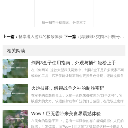
扫一扫在手机阅读、分享本文
上一篇：
畅享潜入游戏的极致体验
下一篇：
揭秘暗区突围不用账号免费进入的真相
相关阅读
剑网3盒子使用指南，外观与插件轻松上手
在《剑网3》这款大型武侠网游中，剑网3盒子是许多玩家不可
或缺的工具，它不仅能让玩家随心更换角色外观，还能提供各
种实用插件，极大地提升游戏体验,下面就为大家详细介绍剑网
3盒子的使用方法。 下载与安装 你需要前往剑网3盒子的官方
火炮技能，解锁战争之神的制胜密码
网站，在搜索引擎中输入“剑网3盒子”，认准官方标识的网站进
在军事的浩瀚舞台上，火炮一直以来都被誉为“战争之神”，它
入，在官网首页，通常会有醒目的“下载”按钮，点击后选择适
以强大的火力、较远的射程和广泛的打击范围，在战场上发挥
合你系统的版本进行下载，下载完成后，找到安装包文件，双
着举足轻重的作用，而火炮技能，则是让这尊“战争之神”真正
击运行，按照安装向导的提示，选择安装路径，一般建议不要
展现威力的制胜密码。 火炮技能涵盖了多个方面，从最基础的
Wow！巨无霸带来美食界震撼体验
安装在系统盘，以免影响电脑性能...
操作技能到复杂的战术运用,每一个环节都决定着火炮在战场上
在美食的浩瀚宇宙中，总有一些独特的存在能瞬间抓住人们的
能否发挥出最大效能。 操作技能是火炮技能的基石，一名合格
眼球，引发惊叹，而“Wow！巨无霸”无疑就是这样一个能让人