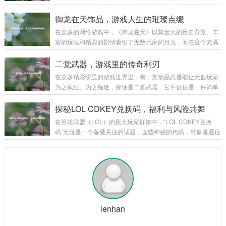
的火炮手，首先要熟练掌握火炮的装填、瞄准和发射等基本操
发出由衷赞叹的美食奇迹。 “Wow！巨无霸”，单是这个名字就
作，装填看似简单，实则大有学问，不同类型的炮弹有不同的
充满了魔力。“Wow”代表着惊叹、震撼，而“巨无霸”则明确了
御龙在天饰品，游戏人生的璀璨点缀
装填方式和要求，装填的速度和准确性...
它的体量与霸气，当它第一次出现在人们的视野中时，那种视
在众多的网络游戏中，《御龙在天》以其宏大的历史背景、丰
觉上的冲击感就如同看到一座美食小山般，让人忍不住脱口而
富的玩法和精彩的剧情吸引了无数玩家的目光，而在这个充满
出“Wow”。 从外观来看，“Wow！巨无霸”拥有令人咋舌的尺
热血与激情的游戏世界里，御龙在天饰品宛如一颗颗璀璨的明
寸，它比普通的汉堡要大上好几圈，面包胚高高隆起，仿佛是
珠,为玩家们的游戏体验增添了别样的光彩。 御龙在天饰品不仅
二觉武器，游戏里的传奇利刃
一座小山丘，那金黄酥...
仅是一种装饰，更是实力与身份的象征，从最初级的简单饰品
在众多精彩纷呈的游戏世界里，有一类物品总是能让无数玩家
到高级的珍稀饰品，每一件都承载着玩家的心血与努力，当玩
为之疯狂、为之痴迷，那便是二觉武器，它不仅仅是一件简单
家初入游戏，那些基础的饰品或许只能提供一些微不足道的属
的装备，更是玩家们在游戏征程中的荣耀象征,是实力的具象化
性加成，但它们却是玩家踏上征程的起点，陪伴着玩家在新手
体现。 二觉武器往往伴随着角色的二次觉醒而出现，当玩家历
探秘LOL CDKEY兑换码，福利与风险共舞
村蹒跚学步,逐渐熟悉这个陌生而又充满魅力的...
经千辛万苦，将角色培养到一定阶段，解锁二次觉醒的那一
在英雄联盟（LOL）的庞大玩家群体中，“LOL CDKEY兑换
刻，二觉武器就如同神秘宝藏一般，在游戏的迷雾中逐渐露出
码”无疑是一个备受关注的话题，这些神秘的代码，就像是通往
它的锋芒，它的出现，标志着角色进入了一个全新的境界,拥有
游戏宝藏世界的钥匙，吸引着无数玩家去追寻和探索。 CDKE
了更强大的能力和更独特的玩法。 从外观上来看，二觉武器无
Y兑换码,就是一串由字母和数字组成的代码，玩家可以在英雄
疑是游戏美术设计的精华所在，每一把二觉...
联盟官方指定的兑换页面输入这些代码，从而获得各种游戏内
的奖励，这些奖励可谓丰富多彩，从稀有的英雄皮肤、珍贵的
英雄角色，到各种游戏道具和加成，应有尽有，对于玩家而
言，一个有效的CDKEY兑换码就像是一份意外之喜，能让他们
在游戏中获得更多的乐趣和优势...
lenhan