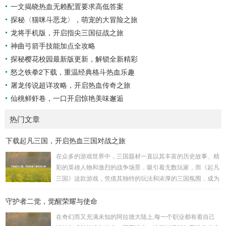
一文揭晓热血无赖配置要求高低答案
探秘〈猫咪斗恶龙〉，萌宠的大冒险之旅
龙将手机版，开启指尖三国征战之旅
神曲弓箭手技能加点全攻略
探秘樱花校园最新版更新，解锁全新精彩
怒之铁拳2下载，重温经典格斗热血乐趣
屠龙传说超详攻略，开启热血传奇之旅
仙桃鲜虾卷，一口开启惊艳美味邂逅
热门文章
下载起凡三国，开启热血三国对战之旅
在众多的游戏世界中，三国题材一直以其丰富的历史故事、精
彩的英雄人物和激烈的战争场景，吸引着无数玩家，而《起凡
三国》这款游戏，凭借其独特的玩法和浓厚的三国氛围，成为
了许多三国游戏爱好者的心头好，就让我们一起来了解一下如
守护者二觉，觉醒荣耀与使命
何进行起凡三国下载,开启一段热血的三国对战之旅。 《起凡
三国》为玩家们构建了一个充满激情与挑战的三国战场，你可
在奇幻而又充满未知的阿拉德大陆上,每一个职业都有着自己
以化身为三国时期的知名将领，如勇猛无双的吕布、足智多谋