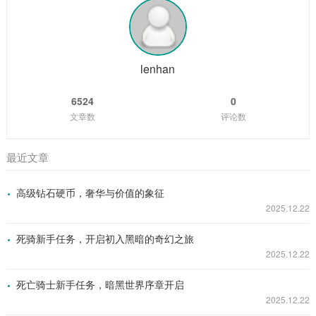
敬畏，他常常听村里的老人们讲述着大海里那些神奇生物的故
事，其中海牛的传说最让他着迷，海牛，这种体型庞大却性情
温和的生物，在大海的深处悠然生活，它们的肉据说美味无
比，它们的皮更是有着极高的价值，菲兹在心中暗暗立下了成
为一名出色海牛猎手的志向。 随着时间的推移,...
lenhan
6524
0
文章数
评论数
最近文章
高级钻石硬币，奢华与价值的象征
2025.12.22
死骑新手任务，开启初入黑暗的奇幻之旅
2025.12.22
死亡骑士新手任务，暗黑世界序章开启
2025.12.22