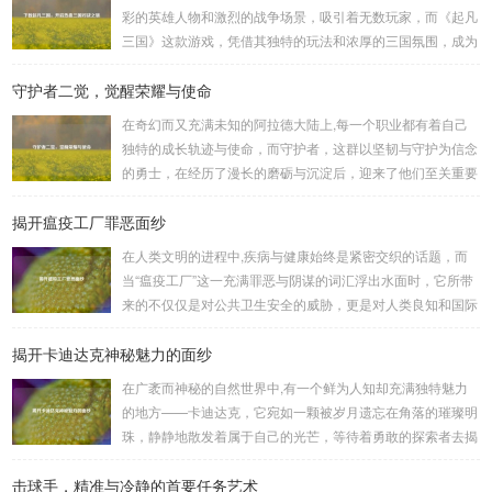
彩的英雄人物和激烈的战争场景，吸引着无数玩家，而《起凡
三国》这款游戏，凭借其独特的玩法和浓厚的三国氛围，成为
了许多三国游戏爱好者的心头好，就让我们一起来了解一下如
守护者二觉，觉醒荣耀与使命
何进行起凡三国下载,开启一段热血的三国对战之旅。 《起凡
三国》为玩家们构建了一个充满激情与挑战的三国战场，你可
在奇幻而又充满未知的阿拉德大陆上,每一个职业都有着自己
以化身为三国时期的知名将领，如勇猛无双的吕布、足智多谋
独特的成长轨迹与使命，而守护者，这群以坚韧与守护为信念
的诸葛亮、忠义双全的关羽等，率领自己的军队在战场上冲锋
的勇士，在经历了漫长的磨砺与沉淀后，迎来了他们至关重要
陷阵、排兵布阵，游戏中的每一场战斗都充满了变...
的二次觉醒，绽放出了更为耀眼的光芒。 守护者,自踏上这片
揭开瘟疫工厂罪恶面纱
大陆的那一刻起，便肩负着守护的重任，他们身躯魁梧，手持
巨盾，宛如一道不可逾越的城墙，为队友们遮风挡雨，抵御着
在人类文明的进程中,疾病与健康始终是紧密交织的话题，而
来自各方的邪恶势力，最初，他们凭借着基础的技能和坚定的
当“瘟疫工厂”这一充满罪恶与阴谋的词汇浮出水面时，它所带
意志，在一次次战斗中积累着经验，不断成长，无论是在阴森
来的不仅仅是对公共卫生安全的威胁，更是对人类良知和国际
恐怖的地下墓穴，还是在战火纷飞的前线战场，守...
秩序的严重挑战。 “瘟疫工厂”并非是自然形成的某种场所，而
揭开卡迪达克神秘魅力的面纱
是一些别有用心的势力为了实现其不可告人的目的，秘密设立
的进行生物武器研发和试验的地方，这些所谓的“工厂”，披着
在广袤而神秘的自然世界中,有一个鲜为人知却充满独特魅力
科学研究的外衣，实则干着违背人道、危害全球的勾当。 从
的地方——卡迪达克，它宛如一颗被岁月遗忘在角落的璀璨明
历史上看,生物武器的使用曾经给人类带来过惨痛的教训，在
珠，静静地散发着属于自己的光芒，等待着勇敢的探索者去揭
战争时期，某些国家就曾利用细菌、病毒...
开它那神秘的面纱。 卡迪达克位于一片偏远的地域,那里有着
击球手，精准与冷静的首要任务艺术
复杂多样的地形地貌，高耸入云的山脉连绵起伏，像是大自然