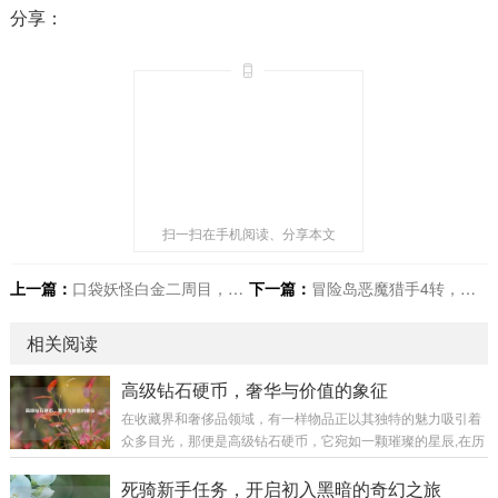
分享：
扫一扫在手机阅读、分享本文
上一篇：
口袋妖怪白金二周目，全新冒险起航
下一篇：
冒险岛恶魔猎手4转，开启强者新征程
相关阅读
高级钻石硬币，奢华与价值的象征
在收藏界和奢侈品领域，有一样物品正以其独特的魅力吸引着
众多目光，那便是高级钻石硬币，它宛如一颗璀璨的星辰,在历
史与现代的交织中散发着迷人的光芒。 高级钻石硬币并非普通
的货币，它是艺术与工艺的完美融合，从外观上看，每一枚高
死骑新手任务，开启初入黑暗的奇幻之旅