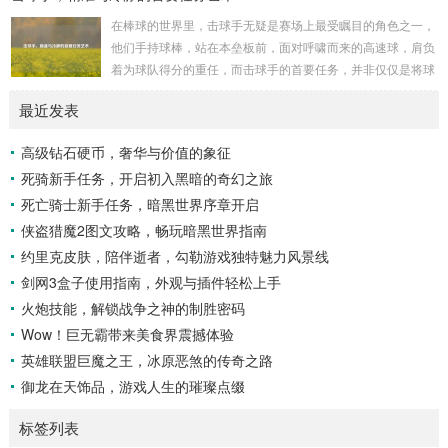
用巨手堆砌而成的巍峨屏障，山峰上终年积雪不化，在阳光的
在棒球的世界里，击球手无疑是赛场上最受瞩目的角色之一，
照耀下闪耀着刺眼的银光，仿佛是大自然赐予这片土地的皇
他们手持球棒，站在本垒板前，面对呼啸而来的高速球，肩负
冠，而山脚下，则是一片郁郁葱葱的森林，森林里树木种类繁
着为球队得分的重任，而击球手的首要任务，并非仅仅是将球
多，高大的乔木遮天蔽日，阳光只能透过枝叶的缝隙...
击出，而是在每一次击球过程中,完美融合精准与冷静。 精
最近发表
准，是击球手的核心技能，棒球比赛中，投手投出的球速度、
轨迹各不相同，有快速直球、变化莫测的曲线球，还有刁钻的
高级钻石硬币，奢华与价值的象征
滑球，击球手需要在极短的时间内，准确判断球的速度、方向
死骑新手任务，开启初入黑暗的奇幻之旅
和落点，然后调整自己的击球动作，这不仅要求击球手具备出
色的视力和反应能力,更需要大量的训练来培养对球...
死亡骑士新手任务，暗黑世界序章开启
侠盗猎魔2图文攻略，畅玩暗黑世界指南
约里克皮肤，陪伴逝者，勾勒游戏独特魅力风景线
剑网3盒子使用指南，外观与插件轻松上手
火炮技能，解锁战争之神的制胜密码
Wow！巨无霸带来美食界震撼体验
英雄联盟巨魔之王，冰原恶煞的传奇之路
御龙在天饰品，游戏人生的璀璨点缀
标签列表