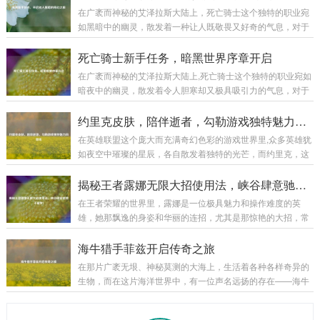
级钻石硬币都像是一件精心雕琢的艺术品，硬币的主体部分通
在广袤而神秘的艾泽拉斯大陆上，死亡骑士这个独特的职业宛
常由高品质的贵金属制成，如黄金、白银等，这些金属本身就
如黑暗中的幽灵，散发着一种让人既敬畏又好奇的气息，对于
具有极高的价值和质感，它们的表面被工匠们运用精妙的工艺
每一个初入这个职业世界的新手来说，死骑新手任务就像是一
进行处理，或许是细腻的磨砂效果，营造出一种低调的奢华；
把钥匙,开启了一段充满挑战与惊喜的奇幻之旅。 当你创建一个
死亡骑士新手任务，暗黑世界序章开启
又或许是镜面般的光洁,反射出耀眼的光芒。...
死亡骑士角色，从冰封王座的阴影中苏醒的那一刻起，新手任
在广袤而神秘的艾泽拉斯大陆上,死亡骑士这个独特的职业宛如
务便正式拉开了帷幕，首先映入眼帘的是那阴森恐怖的场景，
暗夜中的幽灵，散发着令人胆寒却又极具吸引力的气息，对于
周围弥漫着冰冷的雾气，荒芜的大地，残败的建筑，仿佛都在
新手玩家来说，死亡骑士的新手任务线就像是一扇通往黑暗力
诉说着曾经的惨烈战斗，这种压抑而独特的氛围,瞬间将玩家带
量世界的大门，引领着他们开启一段充满奇幻与挑战的旅程。
约里克皮肤，陪伴逝者，勾勒游戏独特魅力风景线
入了一个与其他职业截然不同的世界。 第...
当玩家创建死亡骑士角色后,首先会置身于一个阴森恐怖的场景
在英雄联盟这个庞大而充满奇幻色彩的游戏世界里,众多英雄犹
之中，这里弥漫着腐臭的气息，灰暗的天空下是一片荒芜的焦
如夜空中璀璨的星辰，各自散发着独特的光芒，而约里克，这
土，残垣断壁间不时有幽灵般的生物飘荡而过，新手任务就在
位守墓人英雄，以其神秘、暗黑的风格吸引了不少玩家的目
这样的氛围中拉开了帷幕，这不仅仅是一场简单的任务体验，
光，他的那些精美皮肤更是在游戏中为玩家带来了别样的体
揭秘王者露娜无限大招使用法，峡谷肆意驰骋不是梦！
更是一次深入了解死亡骑士背景故事和职业特...
验。 约里克的原始皮肤自带一种阴森的气息,他身着黑色的长
在王者荣耀的世界里，露娜是一位极具魅力和操作难度的英
袍，头戴破旧的帽子，手中那巨大的墓园铲仿佛能轻易地掘开
雄，她那飘逸的身姿和华丽的连招，尤其是那惊艳的大招，常
坟墓，召唤出墓穴中的亡魂，他的技能特效也与整体风格相契
常能在团战中创造出以少胜多的奇迹，要想熟练掌握露娜的大
合，召唤出的灵体如同从黑暗深渊中涌出的幽灵，在战场上肆
招无限使用，并非易事，下面,就让我们一起来揭开其中的奥
海牛猎手菲兹开启传奇之旅
意穿梭，为他的战斗增添了一份恐怖与神秘，原始皮...
秘。 理解露娜大招机制 露娜的大招“新月突击”，是她核心的技
在那片广袤无垠、神秘莫测的大海上，生活着各种各样奇异的
能，该技能能让露娜向指定目标发起突击，造成法术伤害，在
生物，而在这片海洋世界中，有一位声名远扬的存在——海牛
释放大招后的一段时间内，如果露娜命中了敌方英雄、野怪或
猎手菲兹。 菲兹是一个身材矫健、眼神锐利的年轻猎手，他自
者小兵，就可以再次使用大招，这就是露娜能够实现无限连招
幼生长在海边的小渔村，从小就对大海有着一种特殊的情感和
的基础，只要露娜在大招的冷却时间内，能够...