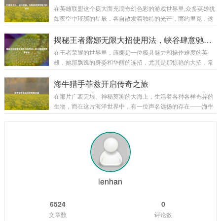
当玩家创建死亡骑士角色后,首先会置身于一个阴森恐怖的场景
在英雄联盟这个庞大而充满奇幻色彩的游戏世界里,众多英雄犹
之中，这里弥漫着腐臭的气息，灰暗的天空下是一片荒芜的焦
如夜空中璀璨的星辰，各自散发着独特的光芒，而约里克，这
土，残垣断壁间不时有幽灵般的生物飘荡而过，新手任务就在
位守墓人英雄，以其神秘、暗黑的风格吸引了不少玩家的目
这样的氛围中拉开了帷幕，这不仅仅是一场简单的任务体验，
光，他的那些精美皮肤更是在游戏中为玩家带来了别样的体
揭秘王者露娜无限大招使用法，峡谷肆意驰骋不是梦！
更是一次深入了解死亡骑士背景故事和职业特...
验。 约里克的原始皮肤自带一种阴森的气息,他身着黑色的长
在王者荣耀的世界里，露娜是一位极具魅力和操作难度的英
袍，头戴破旧的帽子，手中那巨大的墓园铲仿佛能轻易地掘开
雄，她那飘逸的身姿和华丽的连招，尤其是那惊艳的大招，常
坟墓，召唤出墓穴中的亡魂，他的技能特效也与整体风格相契
常能在团战中创造出以少胜多的奇迹，要想熟练掌握露娜的大
合，召唤出的灵体如同从黑暗深渊中涌出的幽灵，在战场上肆
招无限使用，并非易事，下面,就让我们一起来揭开其中的奥
海牛猎手菲兹开启传奇之旅
意穿梭，为他的战斗增添了一份恐怖与神秘，原始皮...
秘。 理解露娜大招机制 露娜的大招“新月突击”，是她核心的技
在那片广袤无垠、神秘莫测的大海上，生活着各种各样奇异的
能，该技能能让露娜向指定目标发起突击，造成法术伤害，在
生物，而在这片海洋世界中，有一位声名远扬的存在——海牛
释放大招后的一段时间内，如果露娜命中了敌方英雄、野怪或
猎手菲兹。 菲兹是一个身材矫健、眼神锐利的年轻猎手，他自
者小兵，就可以再次使用大招，这就是露娜能够实现无限连招
幼生长在海边的小渔村，从小就对大海有着一种特殊的情感和
的基础，只要露娜在大招的冷却时间内，能够...
敬畏，他常常听村里的老人们讲述着大海里那些神奇生物的故
事，其中海牛的传说最让他着迷，海牛，这种体型庞大却性情
温和的生物，在大海的深处悠然生活，它们的肉据说美味无
比，它们的皮更是有着极高的价值，菲兹在心中暗暗立下了成
为一名出色海牛猎手的志向。 随着时间的推移,...
lenhan
6524
0
文章数
评论数