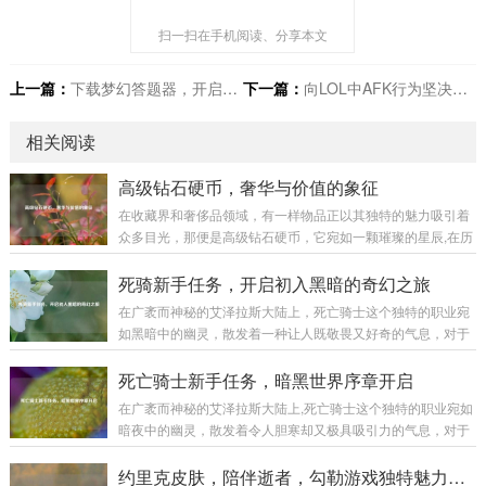
扫一扫在手机阅读、分享本文
上一篇：
下载梦幻答题器，开启全新答题体验
下一篇：
向LOL中AFK行为坚决说不
相关阅读
高级钻石硬币，奢华与价值的象征
在收藏界和奢侈品领域，有一样物品正以其独特的魅力吸引着
众多目光，那便是高级钻石硬币，它宛如一颗璀璨的星辰,在历
史与现代的交织中散发着迷人的光芒。 高级钻石硬币并非普通
的货币，它是艺术与工艺的完美融合，从外观上看，每一枚高
死骑新手任务，开启初入黑暗的奇幻之旅
级钻石硬币都像是一件精心雕琢的艺术品，硬币的主体部分通
在广袤而神秘的艾泽拉斯大陆上，死亡骑士这个独特的职业宛
常由高品质的贵金属制成，如黄金、白银等，这些金属本身就
如黑暗中的幽灵，散发着一种让人既敬畏又好奇的气息，对于
具有极高的价值和质感，它们的表面被工匠们运用精妙的工艺
每一个初入这个职业世界的新手来说，死骑新手任务就像是一
进行处理，或许是细腻的磨砂效果，营造出一种低调的奢华；
把钥匙,开启了一段充满挑战与惊喜的奇幻之旅。 当你创建一个
死亡骑士新手任务，暗黑世界序章开启
又或许是镜面般的光洁,反射出耀眼的光芒。...
死亡骑士角色，从冰封王座的阴影中苏醒的那一刻起，新手任
在广袤而神秘的艾泽拉斯大陆上,死亡骑士这个独特的职业宛如
务便正式拉开了帷幕，首先映入眼帘的是那阴森恐怖的场景，
暗夜中的幽灵，散发着令人胆寒却又极具吸引力的气息，对于
周围弥漫着冰冷的雾气，荒芜的大地，残败的建筑，仿佛都在
新手玩家来说，死亡骑士的新手任务线就像是一扇通往黑暗力
诉说着曾经的惨烈战斗，这种压抑而独特的氛围,瞬间将玩家带
量世界的大门，引领着他们开启一段充满奇幻与挑战的旅程。
约里克皮肤，陪伴逝者，勾勒游戏独特魅力风景线
入了一个与其他职业截然不同的世界。 第...