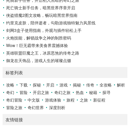
死骑新手任务，开启初入黑暗的奇幻之旅
和落点，然后调整自己的击球动作，这不仅要求击球手具备出
色的视力和反应能力,更需要大量的训练来培养对球...
死亡骑士新手任务，暗黑世界序章开启
侠盗猎魔2图文攻略，畅玩暗黑世界指南
约里克皮肤，陪伴逝者，勾勒游戏独特魅力风景线
剑网3盒子使用指南，外观与插件轻松上手
火炮技能，解锁战争之神的制胜密码
Wow！巨无霸带来美食界震撼体验
英雄联盟巨魔之王，冰原恶煞的传奇之路
御龙在天饰品，游戏人生的璀璨点缀
标签列表
攻略
下载
探秘
开启
游戏
揭秘
传奇
全攻略
解析
奇幻
冒险
开启之旅
奇幻之旅
热血
秘籍
探寻
奇幻冒险
中文版
游戏体验
旅程
之旅
新征程
冒险之旅
奇幻世界
深度剖析
友情链接