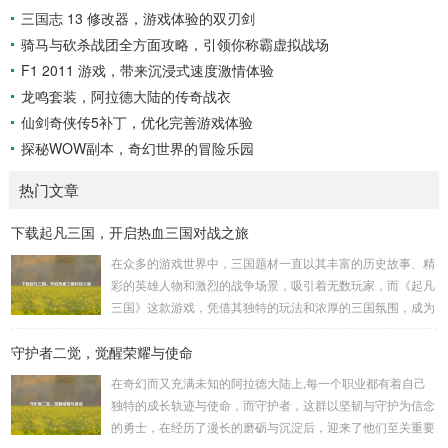
三国志 13 修改器，游戏体验的双刃剑
骑马与砍杀战团全方面攻略，引领你称霸虚拟战场
F1 2011 游戏，带来沉浸式速度激情体验
龙鸣套装，阿拉德大陆的传奇战衣
仙剑奇侠传5补丁，优化完善游戏体验
探秘WOW副本，奇幻世界的冒险乐园
热门文章
下载起凡三国，开启热血三国对战之旅
在众多的游戏世界中，三国题材一直以其丰富的历史故事、精
彩的英雄人物和激烈的战争场景，吸引着无数玩家，而《起凡
三国》这款游戏，凭借其独特的玩法和浓厚的三国氛围，成为
了许多三国游戏爱好者的心头好，就让我们一起来了解一下如
守护者二觉，觉醒荣耀与使命
何进行起凡三国下载,开启一段热血的三国对战之旅。 《起凡
三国》为玩家们构建了一个充满激情与挑战的三国战场，你可
在奇幻而又充满未知的阿拉德大陆上,每一个职业都有着自己
以化身为三国时期的知名将领，如勇猛无双的吕布、足智多谋
独特的成长轨迹与使命，而守护者，这群以坚韧与守护为信念
的诸葛亮、忠义双全的关羽等，率领自己的军队在战场上冲锋
的勇士，在经历了漫长的磨砺与沉淀后，迎来了他们至关重要
陷阵、排兵布阵，游戏中的每一场战斗都充满了变...