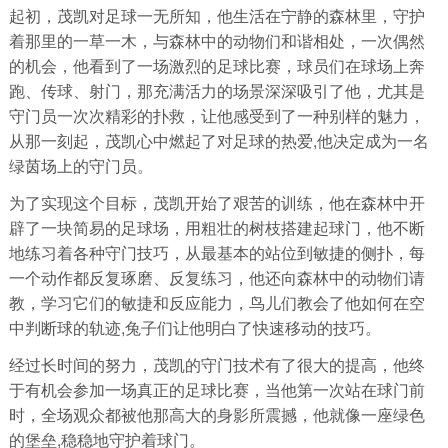
起初，茂凯对足球一无所知，他生活在宁静的森林里，守护
着那里的一草一木，与森林中的动物们和谐相处，一次偶然
的机会，他看到了一场激烈的足球比赛，球员们在球场上奔
跑、传球、射门，那充满活力的场景深深吸引了他，尤其是
守门员一次次精彩的扑救，让他感受到了一种别样的魅力，
从那一刻起，茂凯心中燃起了对足球的热爱,他决定成为一名
绿茵场上的守门员。
为了实现这个目标，茂凯开始了艰苦的训练，他在森林中开
辟了一块简易的足球场，用粗壮的树枝搭建起球门，他不断
地练习着各种守门技巧，从最基本的站位到敏捷的侧扑，每
一个动作都反复琢磨、反复练习，他还向森林中的动物们请
教，学习它们的敏捷和反应能力，鸟儿们教会了他如何在空
中判断球的轨迹,兔子们让他明白了快速移动的技巧。
经过长时间的努力，茂凯的守门技术有了很大的提高，他终
于有机会参加一场真正的足球比赛，当他第一次站在球门前
时，全场观众都被他那高大的身影所震撼，他就像一座绿色
的堡垒,稳稳地守护着球门。