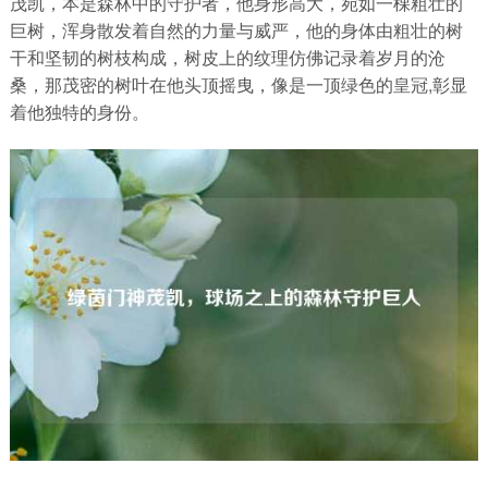
茂凯，本是森林中的守护者，他身形高大，宛如一棵粗壮的
巨树，浑身散发着自然的力量与威严，他的身体由粗壮的树
干和坚韧的树枝构成，树皮上的纹理仿佛记录着岁月的沧
桑，那茂密的树叶在他头顶摇曳，像是一顶绿色的皇冠,彰显
着他独特的身份。