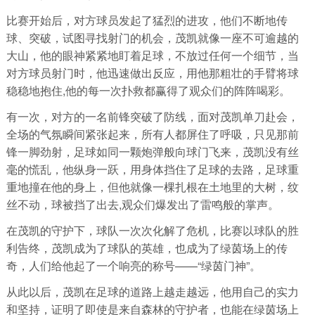
比赛开始后，对方球员发起了猛烈的进攻，他们不断地传
球、突破，试图寻找射门的机会，茂凯就像一座不可逾越的
大山，他的眼神紧紧地盯着足球，不放过任何一个细节，当
对方球员射门时，他迅速做出反应，用他那粗壮的手臂将球
稳稳地抱住,他的每一次扑救都赢得了观众们的阵阵喝彩。
有一次，对方的一名前锋突破了防线，面对茂凯单刀赴会，
全场的气氛瞬间紧张起来，所有人都屏住了呼吸，只见那前
锋一脚劲射，足球如同一颗炮弹般向球门飞来，茂凯没有丝
毫的慌乱，他纵身一跃，用身体挡住了足球的去路，足球重
重地撞在他的身上，但他就像一棵扎根在土地里的大树，纹
丝不动，球被挡了出去,观众们爆发出了雷鸣般的掌声。
在茂凯的守护下，球队一次次化解了危机，比赛以球队的胜
利告终，茂凯成为了球队的英雄，也成为了绿茵场上的传
奇，人们给他起了一个响亮的称号——“绿茵门神”。
从此以后，茂凯在足球的道路上越走越远，他用自己的实力
和坚持，证明了即使是来自森林的守护者，也能在绿茵场上