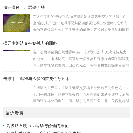
的二次觉醒，绽放出了更为耀眼的光芒。 守护者,自踏上这片
揭开瘟疫工厂罪恶面纱
大陆的那一刻起，便肩负着守护的重任，他们身躯魁梧，手持
巨盾，宛如一道不可逾越的城墙，为队友们遮风挡雨，抵御着
在人类文明的进程中,疾病与健康始终是紧密交织的话题，而
来自各方的邪恶势力，最初，他们凭借着基础的技能和坚定的
当“瘟疫工厂”这一充满罪恶与阴谋的词汇浮出水面时，它所带
意志，在一次次战斗中积累着经验，不断成长，无论是在阴森
来的不仅仅是对公共卫生安全的威胁，更是对人类良知和国际
恐怖的地下墓穴，还是在战火纷飞的前线战场，守...
秩序的严重挑战。 “瘟疫工厂”并非是自然形成的某种场所，而
揭开卡迪达克神秘魅力的面纱
是一些别有用心的势力为了实现其不可告人的目的，秘密设立
的进行生物武器研发和试验的地方，这些所谓的“工厂”，披着
在广袤而神秘的自然世界中,有一个鲜为人知却充满独特魅力
科学研究的外衣，实则干着违背人道、危害全球的勾当。 从
的地方——卡迪达克，它宛如一颗被岁月遗忘在角落的璀璨明
历史上看,生物武器的使用曾经给人类带来过惨痛的教训，在
珠，静静地散发着属于自己的光芒，等待着勇敢的探索者去揭
战争时期，某些国家就曾利用细菌、病毒...
开它那神秘的面纱。 卡迪达克位于一片偏远的地域,那里有着
击球手，精准与冷静的首要任务艺术
复杂多样的地形地貌，高耸入云的山脉连绵起伏，像是大自然
用巨手堆砌而成的巍峨屏障，山峰上终年积雪不化，在阳光的
在棒球的世界里，击球手无疑是赛场上最受瞩目的角色之一，
照耀下闪耀着刺眼的银光，仿佛是大自然赐予这片土地的皇
他们手持球棒，站在本垒板前，面对呼啸而来的高速球，肩负
冠，而山脚下，则是一片郁郁葱葱的森林，森林里树木种类繁
着为球队得分的重任，而击球手的首要任务，并非仅仅是将球
多，高大的乔木遮天蔽日，阳光只能透过枝叶的缝隙...
击出，而是在每一次击球过程中,完美融合精准与冷静。 精
最近发表
准，是击球手的核心技能，棒球比赛中，投手投出的球速度、
轨迹各不相同，有快速直球、变化莫测的曲线球，还有刁钻的
高级钻石硬币，奢华与价值的象征
滑球，击球手需要在极短的时间内，准确判断球的速度、方向